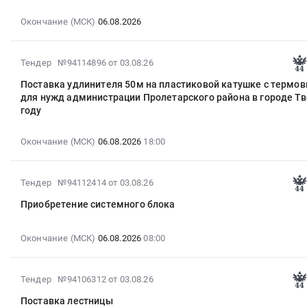
11:26:02
:
Окончание (МСК)
06.08.2026
2026-
08-
2026-
Тендер №94114896
от 03.08.26
06
08-
00:00:00
Поставка удлинителя 50м на пластиковой катушке с терм
03
:
для нужд администрации Пролетарского района в городе Тв
18:08:02
Тендер
году
:
на
2026-
закупку
Окончание (МСК)
06.08.2026
18:00
08-
продуктов
06
питания
18:00:00
(прочие)
2026-
Тендер №94112414
от 03.08.26
:
Тендер
08-
Приобретение системного блока
Тендер
на
03
на
закупку
16:42:03
поставку
продуктов
:
Окончание (МСК)
06.08.2026
08:00
удлинителя
питания
2026-
50м
(прочие)
08-
на
2026-
Тендер №94106312
от 03.08.26
at
06
пластиковой
08-
г.
08:00:00
Поставка лестницы
катушке
03