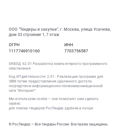
Удмуртская
республика
и
0
0
выключатель.
республика
,
приобретение
руб.
руб.
Цена:
,
Russia,
погружного
0
Russia,
RU
насоса
руб.
RU
Удмуртская
ЭЦВ
ООО "Тендеры и закупки", г. Москва, улица Усачева,
Удмуртская
республика
6-
дом 33 строение 1, 7 этаж
республика
Контрольно-
10-
Контрольно-
измерительные
ОГРН
ИНН
110.
измерительные
приборы
1117746910160
7703756587
Цена:
приборы
и
0
и
автоматика,
руб.
ОКВЭД: 62.01 Разработка компьютерного программного
автоматика,
обеспечения
монтаж
монтаж
и
Код ИТ-деятельности: 2.01 - Реализация программ для
и
обслуживание
ЭВМ путем предоставления удаленного доступа
обслуживание
посредством информационно-телекоммуникационной
Предмет
сети “Интернет”
Предмет
тендера:
тендера:
Мы используем cookie — они помогают нам сделать
Термосопротивление
сервис
Переключатель
с
для поиска тендеров РосТендер удобнее и лучше
давления.
коммутационной
Цена:
головкой
0
ДТС.
© РосТендер — Все тендеры России. Все права защищены.
руб.
Цена: