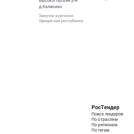
—
Высокогорский р-н
д.Калинино
Закупки в регионе
Удмуртская республика
РосТендер
Поиск тендеров
По отраслям
По регионам
По тегам