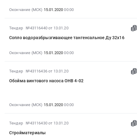
07:00:00
:
Окончание (МСК)
15.01.2020
00:00
2020-
01-
2020-
Тендер №43116440
от 13.01.20
15
01-
00:00:00
Сопло водоразбрызгивающее тангенсальное Ду 32х16
13
:
07:00:00
Тендер
:
Окончание (МСК)
15.01.2020
00:00
на
2020-
торцевое
01-
уплотнение
2020-
Тендер №43116436
от 13.01.20
15
Тендер
01-
00:00:00
на
Обойма винтового насоса ОНВ 4-02
13
:
торцевое
07:00:00
Тендер:
уплотнение
:
Сопло
at
2020-
водоразбрызгивающее
Окончание (МСК)
15.01.2020
00:00
Увинский
01-
тангенсальное
район,
15
Ду
п.
00:00:00
2020-
Тендер №43116430
от 13.01.20
32х16
Ува,
:
01-
Тендер:
Удмуртская
Стройматериалы
Тендер:
13
Сопло