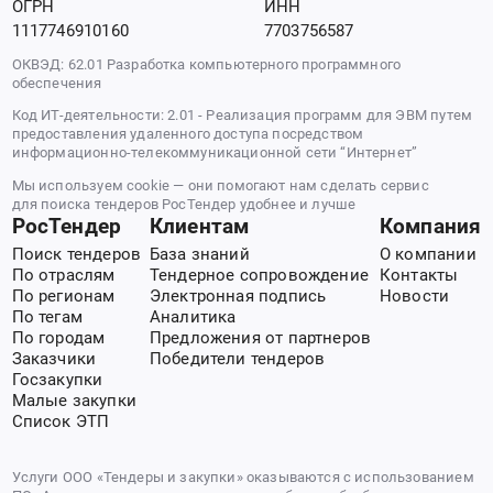
ОГРН
ИНН
1117746910160
7703756587
ОКВЭД: 62.01 Разработка компьютерного программного
обеспечения
Код ИТ-деятельности: 2.01 - Реализация программ для ЭВМ путем
предоставления удаленного доступа посредством
информационно-телекоммуникационной сети “Интернет”
Мы используем cookie — они помогают нам сделать сервис
для поиска тендеров РосТендер удобнее и лучше
РосТендер
Клиентам
Компания
Поиск тендеров
База знаний
О компании
По отраслям
Тендерное сопровождение
Контакты
По регионам
Электронная подпись
Новости
По тегам
Аналитика
По городам
Предложения от партнеров
Заказчики
Победители тендеров
Госзакупки
Малые закупки
Список ЭТП
Услуги ООО «Тендеры и закупки» оказываются с использованием