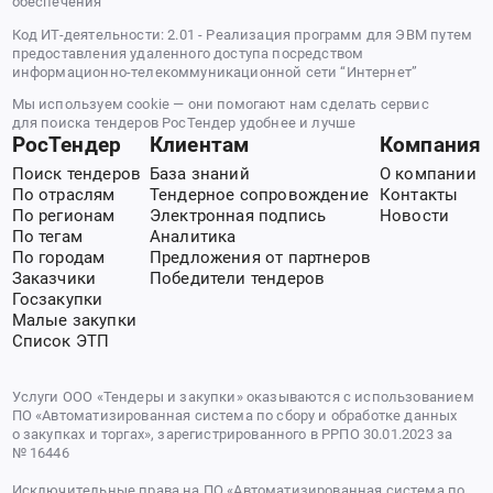
обеспечения
Код ИТ-деятельности: 2.01 - Реализация программ для ЭВМ путем
предоставления удаленного доступа посредством
информационно-телекоммуникационной сети “Интернет”
Мы используем cookie — они помогают нам сделать сервис
для поиска тендеров РосТендер удобнее и лучше
РосТендер
Клиентам
Компания
Поиск тендеров
База знаний
О компании
По отраслям
Тендерное сопровождение
Контакты
По регионам
Электронная подпись
Новости
По тегам
Аналитика
По городам
Предложения от партнеров
Заказчики
Победители тендеров
Госзакупки
Малые закупки
Список ЭТП
Услуги ООО «Тендеры и закупки» оказываются с использованием
ПО «Автоматизированная система по сбору и обработке данных
о закупках и торгах», зарегистрированного в РРПО 30.01.2023 за
№ 16446
Исключительные права на ПО «Автоматизированная система по