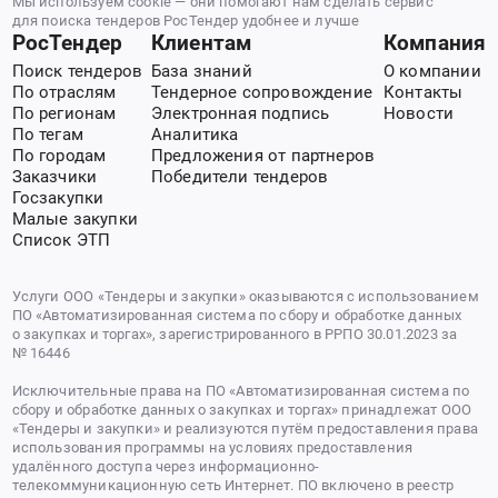
Мы используем cookie — они помогают нам сделать сервис
для поиска тендеров РосТендер удобнее и лучше
РосТендер
Клиентам
Компания
Поиск тендеров
База знаний
О компании
По отраслям
Тендерное сопровождение
Контакты
По регионам
Электронная подпись
Новости
По тегам
Аналитика
По городам
Предложения от партнеров
Заказчики
Победители тендеров
Госзакупки
Малые закупки
Список ЭТП
Услуги ООО «Тендеры и закупки» оказываются с использованием
ПО «Автоматизированная система по сбору и обработке данных
о закупках и торгах», зарегистрированного в РРПО 30.01.2023 за
№ 16446
Исключительные права на ПО «Автоматизированная система по
сбору и обработке данных о закупках и торгах» принадлежат ООО
«Тендеры и закупки» и реализуются путём предоставления права
использования программы на условиях предоставления
удалённого доступа через информационно-
телекоммуникационную сеть Интернет. ПО включено в реестр