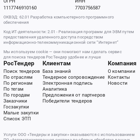
ОГРН
ИНН
1117746910160
7703756587
ОКВЭД: 62.01 Разработка компьютерного программного
обеспечения
Код ИТ-деятельности: 2.01 - Реализация программ для ЭВМ путем
предоставления удаленного доступа посредством
информационно-телекоммуникационной сети “Интернет”
Мы используем cookie — они помогают нам сделать сервис
для поиска тендеров РосТендер удобнее и лучше
РосТендер
Клиентам
Компания
Поиск тендеров
База знаний
О компании
По отраслям
Тендерное сопровождение
Контакты
По регионам
Электронная подпись
Новости
По тегам
Аналитика
По городам
Предложения от партнеров
Заказчики
Победители тендеров
Госзакупки
Малые закупки
Список ЭТП
Услуги ООО «Тендеры и закупки» оказываются с использованием
ПО «Автоматизированная система по сбору и обработке данных