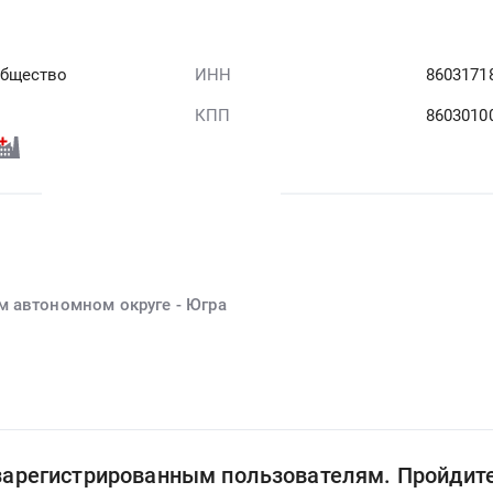
общество
ИНН
8603171
КПП
8603010
м автономном округе - Югра
 зарегистрированным пользователям. Пройдит