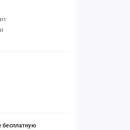
811
01
е бесплатную