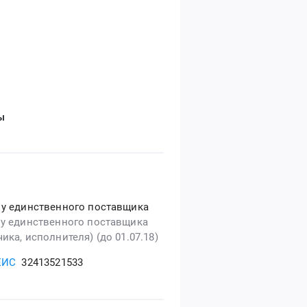
ы
 у единственного поставщика
 у единственного поставщика
ика, исполнителя) (до 01.07.18)
ЕИС
32413521533