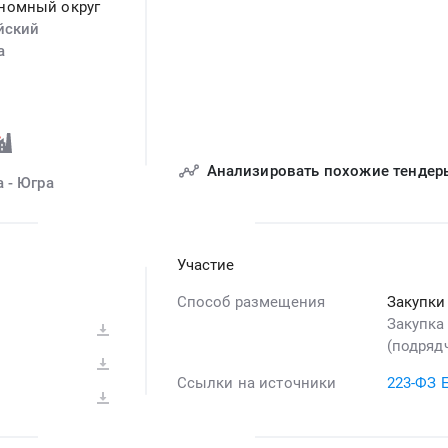
номный округ
йский
а
Анализировать похожие тендер
 - Югра
Участие
Способ размещения
Закупки
Закупка
(подрядч
Ссылки на источники
223-ФЗ 