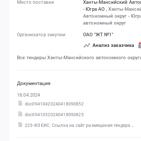
Место поставки
Ханты-Мансийский Авто
- Югра АО
,
Ханты-Манси
Автономный округ - Югр
автономный округ
Организатор закупки
ОАО "ЖТ №1"
Анализ заказчика
Все тендеры Ханты-Мансийского автономного округа
Документация
18.04.2024
doc09410420240418090852
doc09410320240418090825
223-ФЗ ЕИС. Ссылка на сайт размещения тендера #30582958013.doc