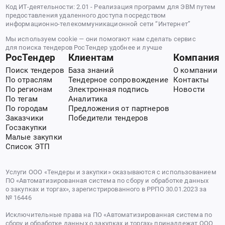
Код ИТ-деятельности: 2.01 - Реализация программ для ЭВМ путем
предоставления удаленного доступа посредством
информационно-телекоммуникационной сети “Интернет”
Мы используем cookie — они помогают нам сделать сервис
для поиска тендеров РосТендер удобнее и лучше
РосТендер
Клиентам
Компания
Поиск тендеров
База знаний
О компании
По отраслям
Тендерное сопровождение
Контакты
По регионам
Электронная подпись
Новости
По тегам
Аналитика
По городам
Предложения от партнеров
Заказчики
Победители тендеров
Госзакупки
Малые закупки
Список ЭТП
Услуги ООО «Тендеры и закупки» оказываются с использованием
ПО «Автоматизированная система по сбору и обработке данных
о закупках и торгах», зарегистрированного в РРПО 30.01.2023 за
№ 16446
Исключительные права на ПО «Автоматизированная система по
сбору и обработке данных о закупках и торгах» принадлежат ООО