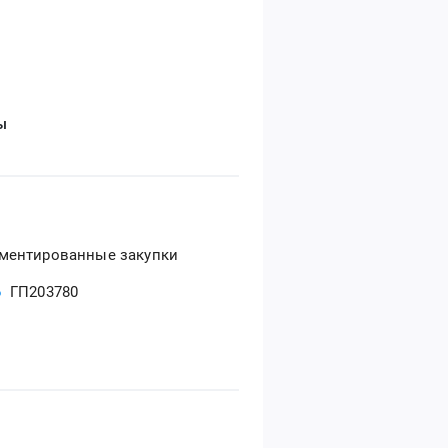
ы
ментированные закупки
Б
ГП203780