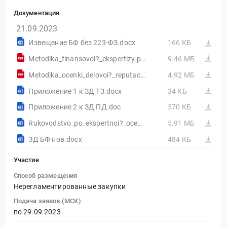
Документация
21.09.2023
Извещение БФ без 223-ФЗ.docx
166 КБ
Metodika_finansovoi?_ekspertizy.pdf
9.46 МБ
Metodika_ocenki_delovoi?_reputacii.pdf
4.92 МБ
Приложение 1 к ЗД ТЗ.docx
34 КБ
Приложение 2 к ЗД ПД.doc
570 КБ
Rukovodstvo_po_ekspertnoi?_ocenke.rtf
5.91 МБ
ЗД БФ нов.docx
484 КБ
Участие
Способ размещения
Нерегламентированные закупки
Подача заявок (МСК)
по 29.09.2023