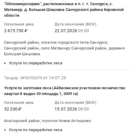
оказание
услуги
16:41:16
Услуги
at
муниципального
"Облкоммунсервис", расположенных в п. г. т. Санчурск, с.
услуг
по
:
по
Воронежская
казенного
Матвинур, д. Большая Шишовка Санчурского района Кировской
заготовки
заготовке
2026-
переработке
обл,
учреждения
области
древесины
леса
07-
леса
Воронежская
"Нижегородское
Начальная цена
Дата окончания (МСК)
для
сортиментного
22
Предмет
область
городское
2 675 750 ₽
22.07.2026
09:00
ОГАУ
состава.
09:00:00
тендера:
,
лесничество"
Карсунский
Цена:
:
Оказание
Russia,
в
Санчурский район, поселок городского типа Санчурск;
лесхоз
598850
Тендер
Санчурский район, село Матвинур; Санчурский район, деревня
услуг
RU
2026
Тендер
Большая Шишовка
руб.
на
по
Воронежская
году
на
оказание
заготовке
область
Тендер
Услуги по переработке леса
оказание
услуг
древесины
Услуги
на
услуг
по
(субъектами
по
оказание
2026-
от 14.07.26
Тендер №93705379
заготовки
распиловке
малого
переработке
услуг
07-
древесины
дровяной
Услуги по заготовке леса (Айбесинское участковое лесничество
и
леса
по
15
для
квартал 8 выдел 30 площадь 1, 3009 га)
древесины
среднего
Предмет
измельчению
09:31:14
ОГАУ
(дров
предпринимательства).
тендера:
складированной
Начальная цена
Дата окончания (МСК)
:
Карсунский
из
Цена:
Оказание
неликвидной
52 200 ₽
15.07.2026
08:00
2026-
лесхоз
прочих
1105196
услуг
древесины
07-
at
Алатырский район, поселок Новое Алтышево
пород
руб.
по
на
15
Ульяновская
и
заготовке
территории
Услуги по переработке леса
08:00:00
обл,
смеси
древесины
организованной