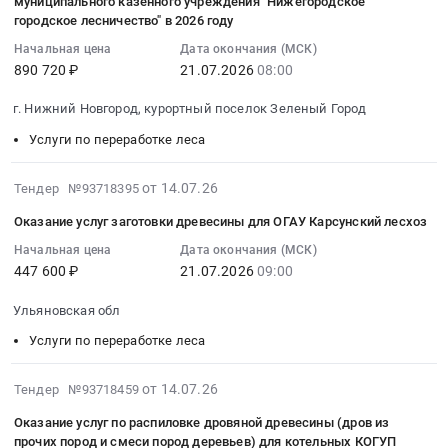
муниципального казенного учреждения "Нижегородское
Нижегородская
RU
оказание
по
:
городское лесничество" в 2026 году
область
Владимирская
услуг
заготовке
2026-
Начальная цена
Дата окончания (МСК)
,
область
по
древесины
07-
890 720 ₽
21.07.2026
08:00
Russia,
Услуги
заготовке
(субъектами
21
RU
по
древесины
малого
08:00:00
г. Нижний Новгород, курортный поселок Зеленый Город
Нижегородская
переработке
(субъектами
и
:
Услуги по переработке леса
область
леса
малого
среднего
Тендер
Услуги
Предмет
и
предпринимательства)
на
2026-
по
тендера:
от 14.07.26
Тендер №93718395
среднего
Тендер
оказание
07-
переработке
Оказание
предпринимательства)
на
услуг
Оказание услуг заготовки древесины для ОГАУ Карсунский лесхоз
25
леса
комплекса
at
оказание
по
16:38:07
Начальная цена
Дата окончания (МСК)
Предмет
услуг
Воронежская
услуг
измельчению
447 600 ₽
21.07.2026
09:00
:
тендера:
по
обл,
по
складированной
2026-
Услуги
заготовке
Воронежская
заготовке
неликвидной
Ульяновская обл
07-
по
древесины.
область
древесины
древесины
21
рубке
Цена:
Услуги по переработке леса
,
(субъектами
на
09:00:00
(валке)
1748700
Russia,
малого
территории
:
леса,
руб.
2026-
RU
и
организованной
от 14.07.26
Тендер №93718459
Тендер
а
07-
Воронежская
среднего
погрузочной
Оказание услуг по распиловке дровяной древесины (дров из
на
именно
23
область
предпринимательства)
площадки
прочих пород и смеси пород деревьев) для котельных КОГУП