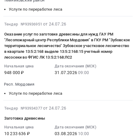
для
Темниковский район
на
Белорецкий
:
Ульяновская
заготовки
оказание
район,
Услуги по переработке леса
Тендер
область
древесины,
услуг
Башкортостан
на
Услуги
для
по
республика
2026-
от 24.07.26
Тендер №93936951
оказание
по
собственных
заготовке
,
08-
услуг
переработке
нужд
Оказание услуг по заготовке древесины для нужд ГАУ РМ
древесины
Russia,
04
по
леса
граждан)
"Лесопожарный центр Республики Мордовия" в ГКУ РМ "Зубовское
для
RU
06:07:04
заготовке
Предмет
территориальное лесничество" Зубовское участковое лесничество
на
нужд
Башкортостан
:
древесины
в квартале 13:5:2:168 выделе 13:5:2:168:15 учетный номер
тендера:
территории
ГАУ
республика
2026-
лесосеки во ФГИС ЛК 13:5:2:168:ЛС2
для
Оказание
лесного
РМ
Услуги
07-
нужд
услуг
Начальная цена
Дата окончания (МСК)
фонда
"Лесопожарный
по
31
ГАУ
заготовки
948 000 ₽
31.07.2026
09:00
Республики
центр
переработке
09:00:00
РМ
древесины.
Коми,
Республики
леса
:
Респ. Мордовия
"Лесопожарный
Цена:
закрепленном
Мордовия"
Предмет
Тендер
центр
1733160
за
Услуги по переработке леса
в
тендера:
на
Республики
руб.
ГУ
ГКУ
Выполнение
оказание
Мордовия"
"Усть-
2026-
от 24.07.26
Тендер №93934377
РМ
работ
услуг
в
Цилемское
08-
"Зубовское
по
по
ГКУ
Заготовка древесины
лесничество"
04
территориальное
проведению
заготовке
РМ
Тендер
21:24:24
Начальная цена
Дата окончания (МСК)
лесничество"
рубок
древесины
"Темниковское
на
10 233 636 ₽
03.08.2026
10:00
:
Комсомолькое