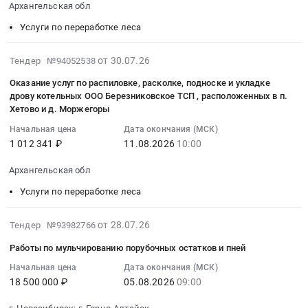
11
область
укладке
Архангельская обл
1
Услуги
леса
12:00:00
,
дров
(Больница),
Услуги по переработке леса
по
Предмет
:
Russia,
вблизи
котельной
переработке
тендера:
Тендер
RU
котельной
№
2026-
леса
Услуги
на
от 30.07.26
Тендер №94052538
Брянская
ООО
2
07-
Предмет
по
оказание
область
"Березниковское
Оказание услуг по распиловке, расколке, подноске и укладке
(Школа)
30
тендера:
расколке
услуг
Услуги
ТСП",
дрову котельных ООО Березниковское ТСП , расположенных в п.
Подчерского
14:57:00
Услуги
дров.
по
по
расположенной
Хетово и д. Моржегоры
участка.
:
по
Цена:
распиловке,
переработке
и
Начальная цена
Дата окончания (МСК)
Цена:
2026-
заготовке
0
расколке,
леса
зарегистрированной
1 012 341 ₽
11.08.2026
10:00
1811238
08-
древесины
руб.
подноске
Предмет
по
руб.
11
Сузунский
и
тендера:
адресу:
Архангельская обл
10:00:00
ЛХУ
укладке
Оказание
Архангельская
Услуги по переработке леса
:
квартал
дрову
услуг
область,
Тендер
12
котельных
по
Виноградовский
2026-
на
от 28.07.26
Тендер №93982766
выдел
ООО
заготовке
район,
08-
оказание
31
Березниковское
древесины.
п.
Работы по мульчированию порубочных остатков и пней
06
услуг
деляна
ТСП
Цена:
Березник,
06:55:10
Начальная цена
Дата окончания (МСК)
по
1.
,
213000
ул.
18 500 000 ₽
05.08.2026
09:00
:
распиловке,
Цена:
расположенных
руб.
Р-
2026-
расколке,
2335000
в
Куликова,