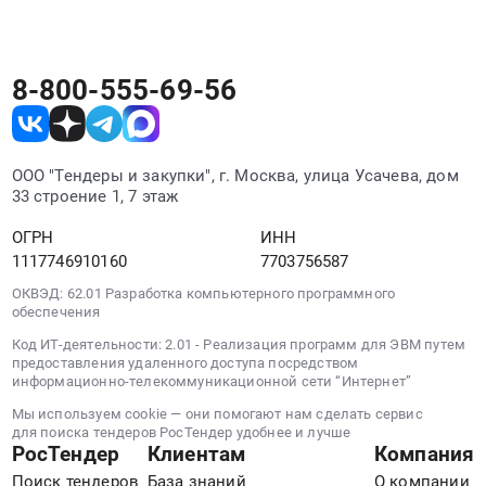
в
территории
Чувашия
Оказание
месте.
п.г.т.
организованной
республика
услуг
Санчурск,
погрузочной
,
по
с.
площадки
Russia,
заготовке
8-800-555-69-56
Матвинур,
муниципального
RU
древесины.
д.
казенного
Чувашская
Цена:
Большая
учреждения
-
366000
Шишовка
"Нижегородское
ООО "Тендеры и закупки", г. Москва, улица Усачева, дом
Чувашия
руб.
Санчурского
33 строение 1, 7 этаж
городское
республика
района
лесничество"
Услуги
ОГРН
ИНН
Кировской
в
по
1117746910160
7703756587
области
2026
переработке
at
году.
ОКВЭД: 62.01 Разработка компьютерного программного
леса
Санчурский
обеспечения
Цена:
Предмет
район,
890720
тендера:
Код ИТ-деятельности: 2.01 - Реализация программ для ЭВМ путем
поселок
руб.
предоставления удаленного доступа посредством
Услуги
информационно-телекоммуникационной сети “Интернет”
городского
по
типа
Мы используем cookie — они помогают нам сделать сервис
заготовке
Санчурск;
для поиска тендеров РосТендер удобнее и лучше
леса
РосТендер
Клиентам
Компания
Санчурский
(Айбесинское
район,
Поиск тендеров
База знаний
О компании