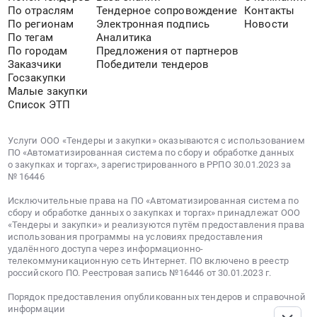
участковое
По отраслям
Тендерное сопровождение
Контакты
село
лесничество
По регионам
Электронная подпись
Новости
Матвинур;
квартал
По тегам
Аналитика
Санчурский
8
По городам
Предложения от партнеров
район,
выдел
Заказчики
Победители тендеров
деревня
Госзакупки
30
Большая
Малые закупки
площадь
Список ЭТП
Шишовка,
1,3009
Кировская
га).
область
Цена:
Услуги ООО «Тендеры и закупки» оказываются с использованием
,
ПО «Автоматизированная система по сбору и обработке данных
52200
о закупках и торгах», зарегистрированного в РРПО 30.01.2023 за
Russia,
руб.
№ 16446
RU
Кировская
Исключительные права на ПО «Автоматизированная система по
сбору и обработке данных о закупках и торгах» принадлежат ООО
область
«Тендеры и закупки» и реализуются путём предоставления права
Услуги
использования программы на условиях предоставления
по
удалённого доступа через информационно-
переработке
телекоммуникационную сеть Интернет. ПО включено в реестр
российского ПО. Реестровая запись №16446 от 30.01.2023 г.
леса
Предмет
Порядок предоставления опубликованных тендеров и справочной
тендера:
информации