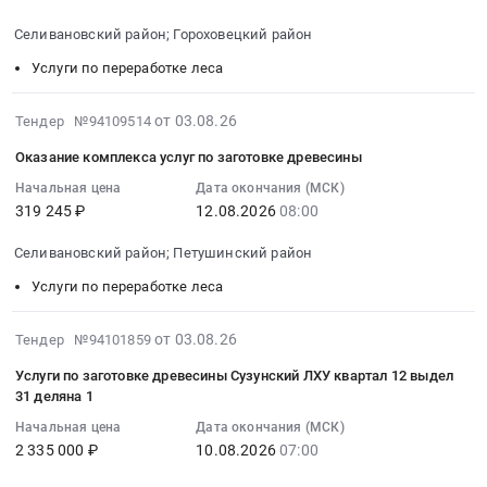
at
распиловке
2026-
Селивановский район; Гороховецкий район
Гороховецкий
дров
08-
район,
топливных
13
Услуги по переработке леса
Владимирская
на
08:00:00
область
котельной
:
2026-
от 03.08.26
Тендер №94109514
,
№
Тендер
08-
Оказание комплекса услуг по заготовке древесины
Russia,
1
на
03
RU
(Больница),
оказание
16:09:28
Начальная цена
Дата окончания (МСК)
Владимирская
котельной
услуг
319 245 ₽
12.08.2026
08:00
:
область
№
по
2026-
Услуги
Селивановский район; Петушинский район
2
заготовке
08-
по
(Школа)
древесины
12
Услуги по переработке леса
переработке
Подчерского
Тендер
08:00:00
леса
участка
на
:
2026-
от 03.08.26
Тендер №94101859
Предмет
Тендер
оказание
Тендер
08-
тендера:
Услуги по заготовке древесины Сузунский ЛХУ квартал 12 выдел
на
услуг
на
03
31 деляна 1
Оказание
оказание
по
оказание
12:54:31
услуг
услуг
заготовке
комплекса
Начальная цена
Дата окончания (МСК)
:
по
по
древесины
2 335 000 ₽
10.08.2026
07:00
услуг
2026-
заготовке
распиловке
at
по
08-