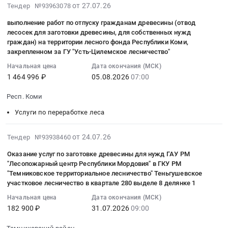
Усть-
:
2026-
153260
от 27.07.26
Тендер №93963078
центр
выполнение
Ваеньга.
Тендер
08-
руб.
Республики
работ
выполнение работ по отпуску гражданам древесины (отвод
Цена:
на
07
Мордовия"
по
лесосек для заготовки древесины, для собственных нужд
875279
оказание
14:19:05
в
проведению
граждан) на территории лесного фонда Республики Коми,
руб.
услуг
:
ГКУ
закрепленном за ГУ "Усть-Цилемское лесничество"
рубок
заготовки
2026-
РМ
ухода
Начальная цена
Дата окончания (МСК)
древесины
08-
"Зубовское
–
1 464 996 ₽
05.08.2026
07:00
Тендер
05
территориальное
проходная
на
07:00:00
лесничество"
Респ. Коми
рубка
оказание
:
Комсомолькое
с
Услуги по переработке леса
услуг
Тендер
участковое
заготовкой
заготовки
на
лесничество
ликвидной
2026-
древесины
от 24.07.26
Тендер №93938460
выполнение
в
древесины
08-
at
работ
квартале
для
Оказание услуг по заготовке древесины для нужд ГАУ РМ
04
Ульяновская
по
134
"Лесопожарный центр Республики Мордовия" в ГКУ РМ
нужд
06:46:04
обл,
отпуску
"Темниковское территориальное лесничество" Теньгушевское
выделе
ГАУ
:
Ульяновская
гражданам
участковое лесничество в квартале 280 выделе 8 делянке 1
16
РБ
2026-
область
древесины
уделянке
Начальная цена
Дата окончания (МСК)
Авзянский
07-
,
(отвод
1
182 900 ₽
31.07.2026
09:00
лесхоз
31
Russia,
лесосек
Тендер
at
09:00:00
RU