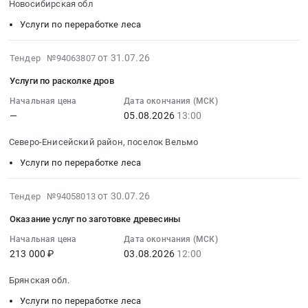
древесины.
Новосибирская обл
дров
Селивановский
заготовке
10
Цена:
топливных
район;
древесины
Услуги по переработке леса
07:00:00
2536500
на
Гороховецкий
Тендер
:
руб.
котельной
район,
на
Тендер
2026-
от 31.07.26
Тендер №94063807
№
Владимирская
оказание
на
07-
Услуги по расколке дров
1
область
комплекса
услуги
31
(Больница),
,
услуг
по
05:08:16
Начальная цена
Дата окончания (МСК)
котельной
Russia,
по
—
05.08.2026
13:00
заготовке
:
№
RU
заготовке
древесины
2026-
2
Владимирская
Северо-Енисейский район, поселок Вельмо
древесины
Сузунский
08-
(Школа)
область
at
ЛХУ
05
Услуги по переработке леса
Подчерского
Услуги
Селивановский
квартал
13:00:00
участка
по
район;
12
:
2026-
от 30.07.26
Тендер №94058013
at
переработке
Петушинский
выдел
Тендер
08-
г.
леса
Оказание услуг по заготовке древесины
район,
31
на
04
Вуктыл,
Предмет
Владимирская
деляна
услуги
05:07:05
Начальная цена
Дата окончания (МСК)
село
тендера:
область
1
по
213 000 ₽
03.08.2026
12:00
:
Подчерье;Респ.
Оказание
,
Тендер
расколке
2026-
Коми,
услуг
Russia,
Брянская обл.
на
дров
08-
Коми
по
RU
услуги
Тендер
03
Услуги по переработке леса