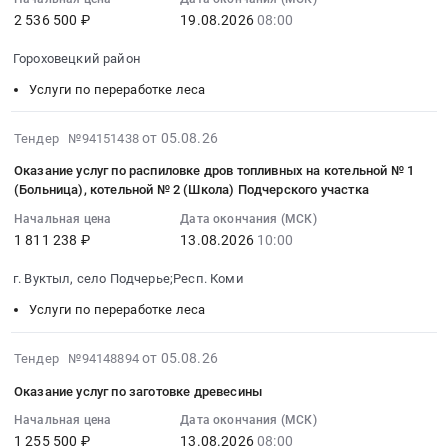
15:47:26
2 536 500 ₽
19.08.2026
08:00
:
2026-
Гороховецкий район
08-
19
Услуги по переработке леса
08:00:00
:
2026-
от 05.08.26
Тендер №94151438
Тендер
08-
Оказание услуг по распиловке дров топливных на котельной № 1
на
05
(Больница), котельной № 2 (Школа) Подчерского участка
оказание
11:02:17
услуг
Начальная цена
Дата окончания (МСК)
:
1 811 238 ₽
13.08.2026
10:00
по
2026-
заготовке
08-
г. Вуктыл, село Подчерье;Респ. Коми
древесины
13
Тендер
Услуги по переработке леса
10:00:00
на
:
оказание
Тендер
2026-
от 05.08.26
Тендер №94148894
услуг
на
08-
Оказание услуг по заготовке древесины
по
оказание
05
заготовке
услуг
10:02:55
Начальная цена
Дата окончания (МСК)
древесины
1 255 500 ₽
13.08.2026
08:00
по
: