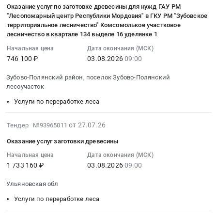
Новосибирская
08-
выполнение
и
подноске
Оказание услуг по заготовке древесины для нужд ГАУ РМ
ООО
леса
область
03
работ
укладке
и
"Лесопожарный центр Республики Мордовия" в ГКУ РМ "Зубовское
"Березниковское
Предмет
,
15:43:08
по
дрову
территориальное лесничество" Комсомолькое участковое
укладке
ТСП",
тендера:
Russia,
:
проведению
лесничество в квартале 134 выделе 16 уделянке 1
котельных
дрову
расположенной
Заготовка
RU
2026-
рубок
ООО
котельных
Начальная цена
Дата окончания (МСК)
и
древесины.
Новосибирская
08-
ухода
Березниковское
746 100 ₽
03.08.2026
09:00
ООО
зарегистрированной
Цена:
область
03
–
ТСП
Березниковское
по
137160
Услуги
09:00:00
проходная
Зубово-Полянский район, поселок Зубово-Полянский
,
ТСП
адресу:
руб.
по
:
рубка
лесоучасток
расположенных
,
Архангельская
переработке
Тендер
с
в
расположенных
Услуги по переработке леса
область,
леса
на
заготовкой
п.
в
Виноградовский
Предмет
оказание
ликвидной
Хетово
п.
2026-
от 27.07.26
Тендер №93965011
район,
тендера:
услуг
древесины
и
Березник,
08-
п.
Заготовка
по
для
Оказание услуг заготовки древесины
д.
п.
04
Березник,
древесины.
заготовке
нужд
Моржегоры.
Важский,
03:26:10
Начальная цена
Дата окончания (МСК)
ул.
Цена:
древесины
ГАУ
Цена:
п.
1 733 160 ₽
03.08.2026
09:00
:
Р-
163830
для
РБ
1012341
Пянда,
2026-
Куликова,
руб.
нужд
Авзянский
Ульяновская обл
руб.
п.
08-
д.72А,
ГАУ
лесхоз
Шидрово,
03
Услуги по переработке леса
пом.1.
РМ
Тендер
п.
09:00:00
Цена:
"Лесопожарный
на