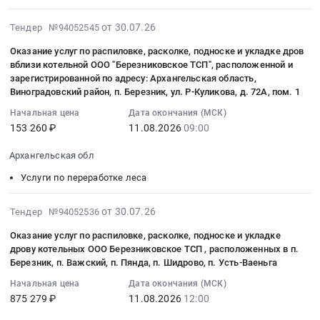
республика
заготовке
Владимирская
по
на
12:00:00
,
древесины.
область
заготовке
услуги
:
2026-
от 30.07.26
Тендер №94052545
Russia,
Цена:
Услуги
древесины
по
Тендер
07-
RU
1255500
по
Оказание услуг по распиловке, расколке, подноске и укладке дров
Сузунский
расколке
на
30
Коми
руб.
вблизи котельной ООО "Березниковское ТСП", расположенной и
переработке
ЛХУ
дров
оказание
14:57:04
зарегистрированной по адресу: Архангельская область,
республика
леса
квартал
at
услуг
:
Виноградовский район, п. Березник, ул. Р-Куликова, д. 72А, пом. 1
Услуги
Предмет
12
Северо-
по
2026-
по
тендера:
Начальная цена
Дата окончания (МСК)
выдел
Енисейский
заготовке
08-
переработке
153 260 ₽
11.08.2026
09:00
Оказание
31
район,
древесины
11
леса
комплекса
деляна
поселок
Тендер
09:00:00
Архангельская обл
Предмет
услуг
1
Вельмо,
на
:
тендера:
по
Услуги по переработке леса
at
Красноярский
оказание
Тендер
Оказание
заготовке
Новосибирская
край
услуг
на
услуг
древесины.
обл,
,
2026-
по
от 30.07.26
Тендер №94052536
оказание
по
Цена:
Новосибирская
Russia,
07-
заготовке
услуг
распиловке
Оказание услуг по распиловке, расколке, подноске и укладке
319245
область
RU
30
древесины
по
дрову котельных ООО Березниковское ТСП , расположенных в п.
дров
руб.
,
Красноярский
14:57:04
at
распиловке,
Березник, п. Важский, п. Пянда, п. Шидрово, п. Усть-Ваеньга
топливных
Russia,
край
:
Брянская
расколке,
на
Начальная цена
Дата окончания (МСК)
RU
Услуги
2026-
обл.,
подноске
875 279 ₽
11.08.2026
12:00
котельной
Новосибирская
по
08-
Брянская
и
№
область
переработке