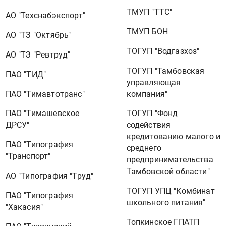
ТМУП "ТТС"
АО "Техснабэкспорт"
ТМУП БОН
АО "ТЗ "Октябрь"
ТОГУП "Водгазхоз"
АО "ТЗ "Ревтруд"
ТОГУП "Тамбовская
ПАО "ТИД"
управляющая
ПАО "Тимавтотранс"
компания"
ПАО "Тимашевское
ТОГУП "Фонд
ДРСУ"
содействия
кредитованию малого и
ПАО "Типография
среднего
"Транспорт"
предпринимательства
Тамбовской области"
АО "Типография "Труд"
ТОГУП УПЦ "Комбинат
ПАО "Типография
школьного питания"
"Хакасия"
Топкинское ГПАТП