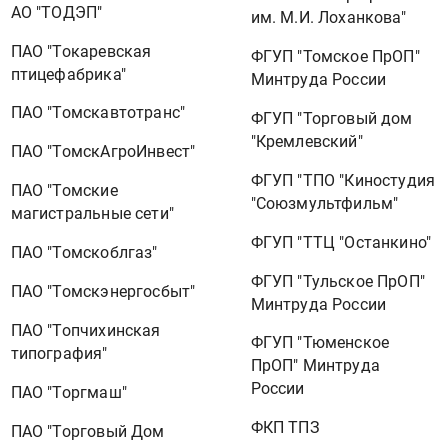
АО "ТОДЭП"
им. М.И. Лоханкова"
ПАО "Токаревская
ФГУП "Томское ПрОП"
птицефабрика"
Минтруда России
ПАО "Томскавтотранс"
ФГУП "Торговый дом
"Кремлевский"
ПАО "ТомскАгроИнвест"
ФГУП "ТПО "Киностудия
ПАО "Томские
"Союзмультфильм"
магистральные сети"
ФГУП "ТТЦ "Останкино"
ПАО "Томскоблгаз"
ФГУП "Тульское ПрОП"
ПАО "Томскэнергосбыт"
Минтруда России
ПАО "Топчихинская
ФГУП "Тюменское
типография"
ПрОП" Минтруда
России
ПАО "Торгмаш"
ФКП ТПЗ
ПАО "Торговый Дом