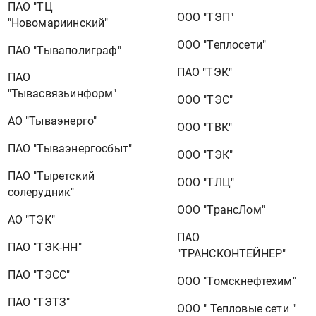
ПАО "ТЦ
ООО "ТЭП"
"Новомариинский"
ООО "Теплосети"
ПАО "Тываполиграф"
ПАО "ТЭК"
ПАО
"Тывасвязьинформ"
ООО "ТЭС"
АО "Тываэнерго"
ООО "ТВК"
ПАО "Тываэнергосбыт"
ООО "ТЭК"
ПАО "Тыретский
ООО "ТЛЦ"
солерудник"
ООО "ТрансЛом"
АО "ТЭК"
ПАО
ПАО "ТЭК-НН"
"ТРАНСКОНТЕЙНЕР"
ПАО "ТЭСС"
ООО "Томскнефтехим"
ПАО "ТЭТЗ"
ООО " Тепловые сети "