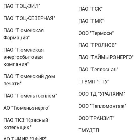
ПАО "ТЭЦ-ЗИЛ"
ПАО "ТСК"
ПАО "ТЭЦ-СЕВЕРНАЯ"
ПАО "ТМК"
ПАО "Тюменская
ООО "Термоси"
Фармация"
ПАО "ТРОЛНОВ"
ПАО "Тюменская
энергосбытовая
ПАО "ТАЙМЫРЭНЕРГО"
компания"
ПАО "Теплоснаб"
ПАО "Тюменский дом
ТГУМП "ТТУ"
печати"
ООО ТД "УРАЛХИМ"
ПАО "Тюменьгосплем"
ООО "Тепломонтаж"
АО "Тюменьэнерго"
ООО"ТРАНЗИТ"
ПАО ТКЗ "Красный
котельщик"
ТМУДТП
АО ТНИИР "ЭФИР"