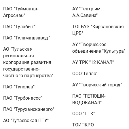
АУ "Театр им.
ПАО "Туймаада-
А.А.Савина"
Агроснаб"
ТОГБУЗ "Кирсановская
ПАО "Тулабыт"
ЦРБ"
ПАО "Туламашзавод"
АУ "Творческое
АО "Тульская
объединение "Культура"
региональная
АУ ТРК "12 КАНАЛ"
корпорация развития
государственно-
ООО"Тепло"
частного партнерства"
АУ "Творческий город"
ПАО "Туполев"
ПАО "ТЕТЮШИ-
ПАО "Турбонасос"
ВОДОКАНАЛ"
ПАО "Туруханскэнерго"
ООО "ТТК"
АО "Тутаевская ПГУ"
ТОИПКРО