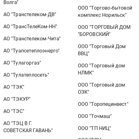
Волга"
ООО "Торгово-бытовой
АО "Транстелеком-ДВ"
комплекс Норильск"
АО "ТрансТелеКом-НН"
ООО "ТОРГОВЫЙ ДОМ
"БОРОВСКИЙ"
АО "Транстелеком-Чита"
ООО "Торговый Дом
АО "Туапсетеплоэнерго"
ВВЦ"
АО "Тулагоргаз"
ООО "Торговый дом
НЛМК"
АО "Тулатеплосеть"
ООО "Торговый дом
АО "ТЭК"
ОЗК"
АО "ТЭКУР"
ООО "Торопецинвест"
АО "ТЭС"
ООО "Точмаш"
АО "ТЭЦ В Г.
ООО "ТП НИЦ"
СОВЕТСКАЯ ГАВАНЬ"