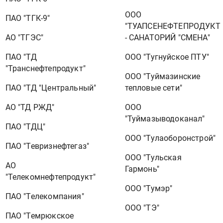
ООО
ПАО "ТГК-9"
"ТУАПСЕНЕФТЕПРОДУКТ
АО "ТГЭС"
- САНАТОРИЙ "СМЕНА"
ПАО "ТД
ООО "Тугнуйское ПТУ"
"Транснефтепродукт"
ООО "Туймазинские
ПАО "ТД "Центральный"
тепловые сети"
АО "ТД РЖД"
ООО
"Туймазыводоканал"
ПАО "ТДЦ"
ООО "Тулаоборонстрой"
ПАО "Тевризнефтегаз"
ООО "Тульская
АО
Гармонь"
"Телекомнефтепродукт"
ООО "Тумэр"
ПАО "Телекомпания"
ООО "ТЭ"
ПАО "Темрюкское