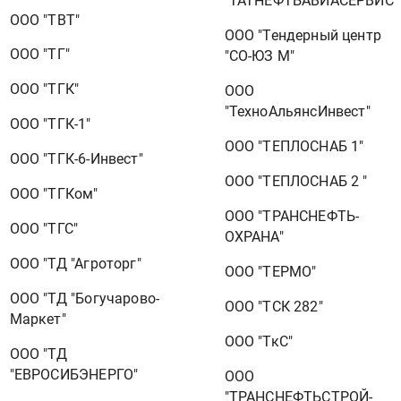
"ТАТНЕФТЬАВИАСЕРВИС"
ООО "ТВТ"
ООО "Тендерный центр
ООО "ТГ"
"СО-ЮЗ М"
ООО "ТГК"
ООО
"ТехноАльянсИнвест"
ООО "ТГК-1"
ООО "ТЕПЛОСНАБ 1"
ООО "ТГК-6-Инвест"
ООО "ТЕПЛОСНАБ 2 "
ООО "ТГКом"
ООО "ТРАНСНЕФТЬ-
ООО "ТГС"
ОХРАНА"
ООО "ТД "Агроторг"
ООО "ТЕРМО"
ООО "ТД "Богучарово-
ООО "ТСК 282"
Маркет"
ООО "ТкС"
ООО "ТД
"ЕВРОСИБЭНЕРГО"
ООО
"ТРАНСНЕФТЬСТРОЙ-