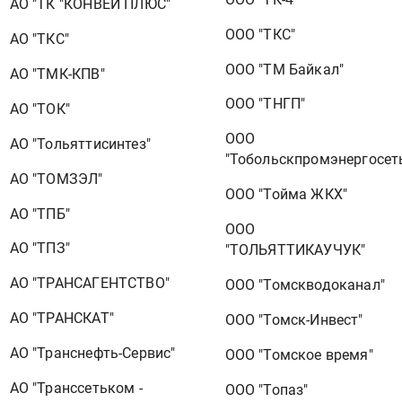
АО "ТК "КОНВЕЙ ПЛЮС"
ООО "ТКС"
АО "ТКС"
ООО "ТМ Байкал"
АО "ТМК-КПВ"
ООО "ТНГП"
АО "ТОК"
ООО
АО "Тольяттисинтез"
"Тобольскпромэнергосет
АО "ТОМЗЭЛ"
ООО "Тойма ЖКХ"
АО "ТПБ"
ООО
АО "ТПЗ"
"ТОЛЬЯТТИКАУЧУК"
АО "ТРАНСАГЕНТСТВО"
ООО "Томскводоканал"
АО "ТРАНСКАТ"
ООО "Томск-Инвест"
АО "Транснефть-Сервис"
ООО "Томское время"
АО "Транссетьком -
ООО "Топаз"