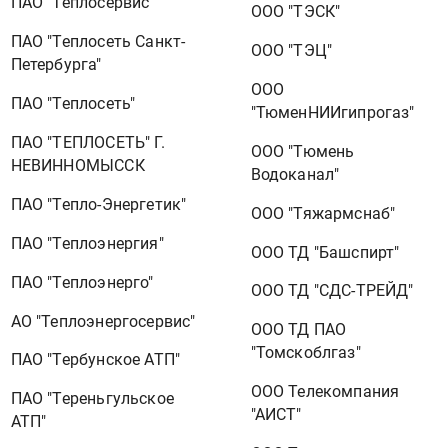
ПАО "Теплосервис"
ООО "ТЭСК"
ПАО "Теплосеть Санкт-
ООО "ТЭЦ"
Петербурга"
ООО
ПАО "Теплосеть"
"ТюменНИИгипрогаз"
ПАО "ТЕПЛОСЕТЬ" Г.
ООО "Тюмень
НЕВИННОМЫССК
Водоканал"
ПАО "Тепло-Энергетик"
ООО "Тяжармснаб"
ПАО "Теплоэнергия"
ООО ТД "Башспирт"
ПАО "Теплоэнерго"
ООО ТД "СДС-ТРЕЙД"
АО "Теплоэнергосервис"
ООО ТД ПАО
"Томскоблгаз"
ПАО "Тербунское АТП"
ООО Телекомпания
ПАО "Тереньгульское
"АИСТ"
АТП"