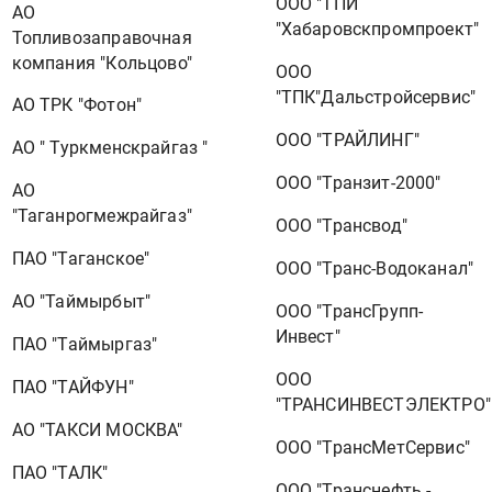
ООО "ТПИ
АО
"Хабаровскпромпроект"
Топливозаправочная
компания "Кольцово"
ООО
"ТПК"Дальстройсервис"
АО ТРК "Фотон"
ООО "ТРАЙЛИНГ"
АО " Туркменскрайгаз "
ООО "Транзит-2000"
АО
"Таганрогмежрайгаз"
ООО "Трансвод"
ПАО "Таганское"
ООО "Транс-Водоканал"
АО "Таймырбыт"
ООО "ТрансГрупп-
Инвест"
ПАО "Таймыргаз"
ООО
ПАО "ТАЙФУН"
"ТРАНСИНВЕСТЭЛЕКТРО"
АО "ТАКСИ МОСКВА"
ООО "ТрансМетСервис"
ПАО "ТАЛК"
ООО "Транснефть -