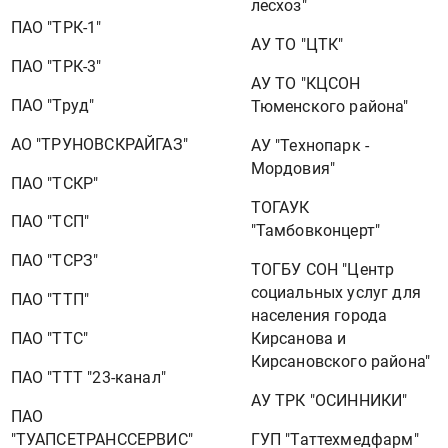
лесхоз"
ПАО "ТРК-1"
АУ ТО "ЦТК"
ПАО "ТРК-3"
АУ ТО "КЦСОН
ПАО "Труд"
Тюменского района"
АО "ТРУНОВСКРАЙГАЗ"
АУ "Технопарк -
Мордовия"
ПАО "ТСКР"
ТОГАУК
ПАО "ТСП"
"Тамбовконцерт"
ПАО "ТСРЗ"
ТОГБУ СОН "Центр
социальных услуг для
ПАО "ТТП"
населения города
Кирсанова и
ПАО "ТТС"
Кирсановского района"
ПАО "ТТТ "23-канал"
АУ ТРК "ОСИННИКИ"
ПАО
ГУП "Таттехмедфарм"
"ТУАПСЕТРАНССЕРВИС"