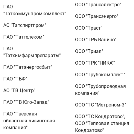
ООО "Трансэлектро"
ПАО
"Таткоммунпромкомплект"
ООО "Трансэнерго"
АО "Татспиртпром"
ООО "Траст"
ПАО "Таттелеком"
ООО "ТРБ-Ванино"
ПАО
ООО "Триал"
"Татхимфармпрепараты"
ООО "ТРК "НИКА""
ПАО "Татэнергосбыт"
ООО "Трубокомплект"
ПАО "ТБФ"
ООО "Трубопроводная
АО "ТВ Центр"
компания"
ПАО "ТВ Юго-Запад"
ООО "ТС "Метроном-3"
ПАО "Тверская
ООО "ТС Кондратово",
областная лизинговая
ООО "Тепловая станция
компания"
Кондратово"