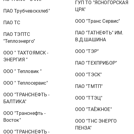
ГУП ТО "ЯСНОГОРСКАЯ
ЦРА"
ПАО Трубчевскхлеб"
ООО "Транс Сервис"
ПАО ТС
ПАО "ТАТНЕФТЬ" ИМ.
ПАО ТЭПТС
В.Д.ШАШИНА
"Теплоэнерго"
ООО "ТЭР"
ООО " ТАХТОЯМСК -
ЭНЕРГИЯ "
ПАО "ТЕХПРИБОР"
ООО " Тепловик "
ООО "ТЭСК"
ООО " Теплосервис"
ПАО "ТМТП"
ООО "ТРАНСНЕФТЬ -
ООО "ТТЭЦ"
БАЛТИКА"
ООО "ТАЁЖНОЕ"
ООО "Транснефть -
Восток"
ООО "ТНС ЭНЕРГО
ПЕНЗА"
ООО "ТРАНСНЕФТЬ -