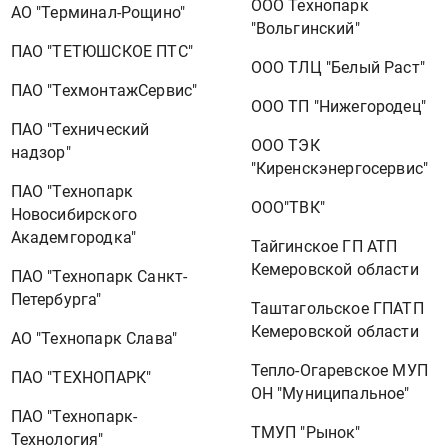
ООО Технопарк
АО "Терминал-Рощино"
"Вольгинский"
ПАО "ТЕТЮШСКОЕ ПТС"
ООО ТЛЦ "Белый Раст"
ПАО "ТехмонтажСервис"
ООО ТП "Нижегородец"
ПАО "Технический
ООО ТЭК
надзор"
"Киренскэнергосервис"
ПАО "Технопарк
ООО"ТВК"
Новосибирского
Академгородка"
Тайгинское ГП АТП
Кемеровской области
ПАО "Технопарк Санкт-
Петербурга"
Таштагольское ГПАТП
Кемеровской области
АО "Технопарк Слава"
Тепло-Огаревское МУП
ПАО "ТЕХНОПАРК"
ОН "Муниципальное"
ПАО "Технопарк-
ТМУП "Рынок"
Технология"