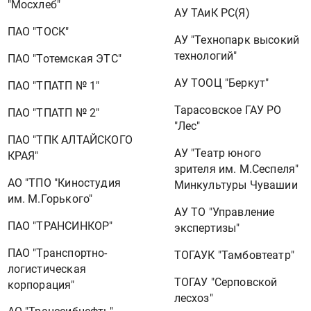
"Мосхлеб"
АУ ТАиК РС(Я)
ПАО "ТОСК"
АУ "Технопарк высокий
технологий"
ПАО "Тотемская ЭТС"
АУ ТООЦ "Беркут"
ПАО "ТПАТП № 1"
Тарасовское ГАУ РО
ПАО "ТПАТП № 2"
"Лес"
ПАО "ТПК АЛТАЙСКОГО
АУ "Театр юного
КРАЯ"
зрителя им. М.Сеспеля"
АО "ТПО "Киностудия
Минкультуры Чувашии
им. М.Горького"
АУ ТО "Управление
ПАО "ТРАНСИНКОР"
экспертизы"
ПАО "Транспортно-
ТОГАУК "Тамбовтеатр"
логистическая
ТОГАУ "Серповской
корпорация"
лесхоз"