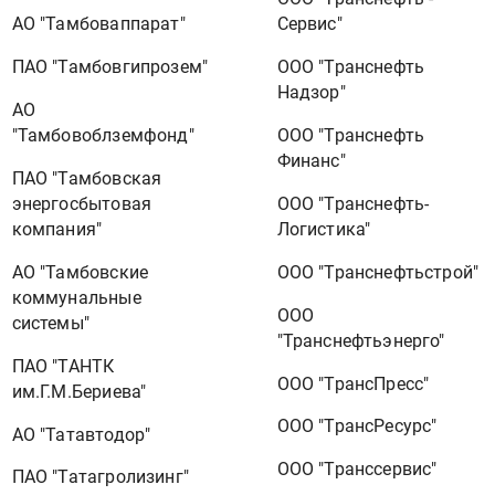
АО "Тамбоваппарат"
Сервис"
ПАО "Тамбовгипрозем"
ООО "Транснефть
Надзор"
АО
"Тамбовоблземфонд"
ООО "Транснефть
Финанс"
ПАО "Тамбовская
энергосбытовая
ООО "Транснефть-
компания"
Логистика"
АО "Тамбовские
ООО "Транснефтьстрой"
коммунальные
ООО
системы"
"Транснефтьэнерго"
ПАО "ТАНТК
ООО "ТрансПресс"
им.Г.М.Бериева"
ООО "ТрансРесурс"
АО "Татавтодор"
ООО "Транссервис"
ПАО "Татагролизинг"