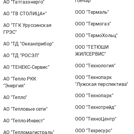
гончар"
АО "Татгазэнерго"
ООО "Термаль"
АО "ТВ СТОЛИЦА+"
ООО "Термогаз"
АО "ТГК Уруссинская
ГРЭС"
ООО "ТермоХольц"
АО "ТД "Океанприбор"
ООО "ТЕТЮШИ
ЖИЛСЕРВИС"
АО "ТД "РОСЭЛ"
ООО "Технология"
АО "ТЕНЕКС-Сервис"
ООО "Технопарк
АО "Тепло РКК
"Лужская перспектива"
"Энергия"
ООО "Технопарк"
АО "Тепло"
ООО "Технотрейд"
АО "Тепловые сети"
ООО "ТехноЦентр"
АО "Тепло-Инвест"
ООО "Техресурс"
АО "Тепломагистраль"