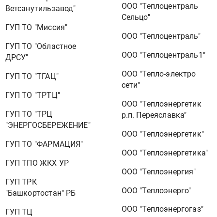
ООО "Теплоцентраль
Ветсанутильзавод"
Сельцо"
ГУП ТО "Миссия"
ООО "Теплоцентраль"
ГУП ТО "Областное
ООО "Теплоцентраль1"
ДРСУ"
ООО "Тепло-электро
ГУП ТО "ТГАЦ"
сети"
ГУП ТО "ТРТЦ"
ООО "Теплоэнергетик
ГУП ТО "ТРЦ
р.п. Переяславка"
"ЭНЕРГОСБЕРЕЖЕНИЕ"
ООО "Теплоэнергетик"
ГУП ТО "ФАРМАЦИЯ"
ООО "Теплоэнергетика"
ГУП ТПО ЖКХ УР
ООО "Теплоэнергия"
ГУП ТРК
ООО "Теплоэнерго"
"Башкортостан" РБ
ООО "Теплоэнергогаз"
ГУП ТЦ