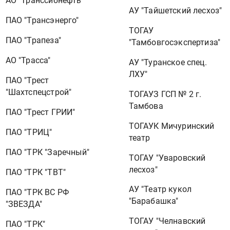
АО "Транссибнефть"
АУ "Тайшетский лесхоз"
ПАО "Трансэнерго"
ТОГАУ
ПАО "Трапеза"
"Тамбовгосэкспертиза"
АО "Трасса"
АУ "Туранское спец.
ЛХУ"
ПАО "Трест
"Шахтспецстрой"
ТОГАУЗ ГСП № 2 г.
Тамбова
ПАО "Трест ГРИИ"
ТОГАУК Мичуринский
ПАО "ТРИЦ"
театр
ПАО "ТРК "Заречный"
ТОГАУ "Уваровский
лесхоз"
ПАО "ТРК "ТВТ"
АУ "Театр кукол
ПАО "ТРК ВС РФ
"Барабашка"
"ЗВЕЗДА"
ТОГАУ "Челнавский
ПАО "ТРК"