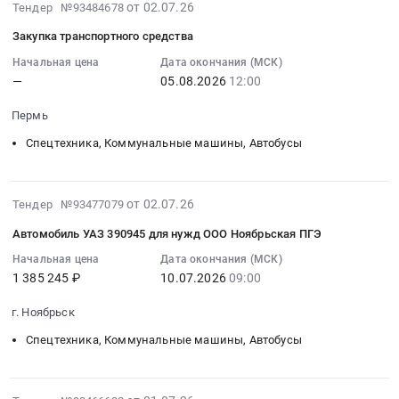
Тендер
Автобусы
2026-
эквивалент
от 02.07.26
Двухрядная
Тендер №93484678
Фильтр
на
Предмет
07-
Тендер
кабина
грубой
Закупка транспортного средства
закупку
тендера:
30
на
Борт-
очистки
товара:
УАЗ
16:29:06
поставку
Начальная цена
Дата окончания (МСК)
тент
топлива
—
05.08.2026
12:00
Автомобиль
ПРОФИ
:
автомобиля
2,4мм
BY1000424916
УАЗ
236324.
2026-
санитарного
-
at
Пермь
PICKUP
Цена:
08-
на
1
Каларский
Тендер
4275000
05
базе
Спецтехника, Коммунальные машины, Автобусы
ед.
район,
на
руб.
12:00:00
УАЗ
Цена:
поселок
закупку
:
СГР
0
Удокан,
товара:
Тендер
Буханка
2026-
руб.
от 02.07.26
Забайкальский
Тендер №93477079
Автомобиль
на
или
07-
край
Автомобиль УАЗ 390945 для нужд ООО Ноябрьская ПГЭ
УАЗ
закупку
эквивалент
16
,
PICKUP
транспортного
at
01:06:15
Начальная цена
Дата окончания (МСК)
Russia,
at
1 385 245 ₽
10.07.2026
09:00
средства
г.
:
RU
Екатеринбург,
Тендер
Прокопьевск,
2026-
Забайкальский
г. Ноябрьск
Свердловская
на
Кемеровская
07-
край
область
закупку
область
10
Спецтехника, Коммунальные машины, Автобусы
Автомобили
,
транспортного
,
09:00:00
легковые,
Russia,
средства
Russia,
:
Мотоциклы
RU
at
RU
Тендер
2026-