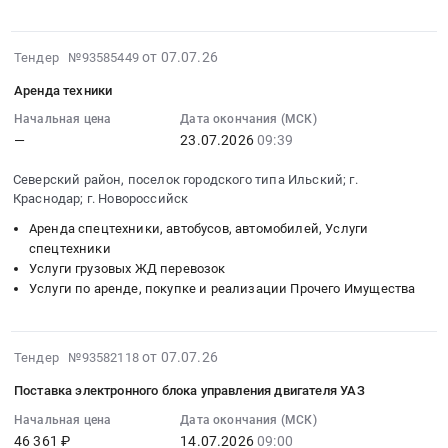
:
Северный
Ростовская
RU
автомобиля
Тендер
Кавказ-
область
Магаданская
УАЗ
2026-
на
от 07.07.26
Дагэнерго
Тендер №93585449
Спецтехника,
область
(5-
07-
поставку
в
Коммунальные
Спецтехника,
ти
Аренда техники
15
ТС
рамках
машины,
Коммунальные
местный
03:18:16
Начальная цена
Дата окончания (МСК)
(УАЗ)
ППН
Автобусы
машины,
грузовой
—
23.07.2026
09:39
:
для
ДЭ
Предмет
Автобусы
остекленный
2026-
нужд
Тендер
тендера:
Предмет
фургон)
Северский район, поселок городского типа Ильский; г.
07-
филиала
на
поставка
тендера:
(или
Краснодар; г. Новороссийск
23
ПАО
поставку
грузового
Топливный
эквивалент).
Аренда спецтехники, автобусов, автомобилей, Услуги
09:39:00
Россети
ТС
автомобиля
бак
Цена:
спецтехники
:
Северный
(УАЗ)
УАЗ-23632
для
0
Услуги грузовых ЖД перевозок
Тендер
Кавказ-
для
Пикап
а/
руб.
Услуги по аренде, покупке и реализации Прочего Имущества
на
Карачаево-
нужд
(или
м
аренду
Черкесскэнерго
филиала
аналог).
УАЗ
техники
Тендер
ПАО
Цена:
-
2026-
от 07.07.26
Тендер №93582118
Тендер
на
Россети
2171443
396255.
07-
на
поставку
Северный
Поставка электронного блока управления двигателя УАЗ
руб.
Цена:
14
аренду
ТС
Кавказ-
15000
19:28:06
Начальная цена
Дата окончания (МСК)
техники
(УАЗ)
Дагэнерго
руб.
46 361 ₽
14.07.2026
09:00
: