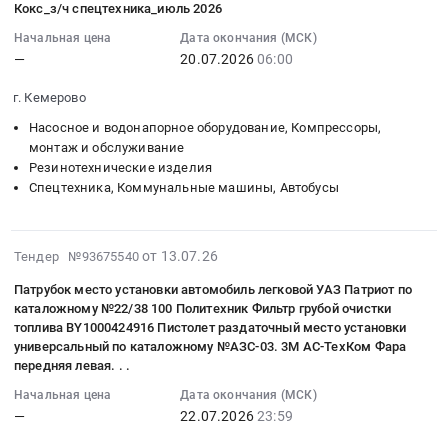
Кокс_з/ч спецтехника_июль 2026
05
наилучших
12:18:09
Начальная цена
Дата окончания (МСК)
условий
—
20.07.2026
06:00
:
поставки
2026-
и
г. Кемерово
07-
гарантийного
20
обслуживания
Насосное и водонапорное оборудование, Компрессоры,
06:00:00
монтаж и обслуживание
автомобиля
Резинотехнические изделия
:
марки:
Спецтехника, Коммунальные машины, Автобусы
Тендер:
УАЗ
Кокс_з/
СГР,
ч
согласно
2026-
от 13.07.26
Тендер №93675540
спецтехника_июль
спецификации,
07-
2026
либо
Патрубок место установки автомобиль легковой УАЗ Патриот по
18
Тендер:
аналог
каталожному №22/38 100 Политехник Фильтр грубой очистки
09:42:35
Кокс_з/
Тендер
топлива BY1000424916 Пистолет раздаточный место установки
:
ч
универсальный по каталожному №АЗС-03. 3М АС-ТехКом Фара
на
2026-
передняя левая. . .
спецтехника_июль
выбор
07-
2026
наилучших
Начальная цена
Дата окончания (МСК)
22
at
условий
—
22.07.2026
23:59
23:59:00
г.
поставки