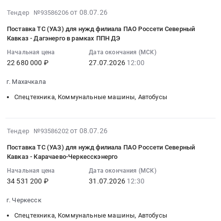
Фургон,
грузового
топливный
фургон)
2026-
от 08.07.26
с
автомобиля
Тендер №93586206
бак
(или
08-
пробегом
УАЗ-23632
для
эквивалент)
Поставка ТС (УАЗ) для нужд филиала ПАО Россети Северный
01
не
Пикап
а/
at
Кавказ - Дагэнерго в рамках ППН ДЭ
15:57:07
более
(или
м
г.
Начальная цена
Дата окончания (МСК)
:
25000
аналог)
УАЗ-396255
Улан-
22 680 000 ₽
27.07.2026
12:00
2026-
км.
at
Тендер
Удэ,
07-
Цена:
г.
на
Бурятия
г. Махачкала
27
677875
Волгодонск;г.
топливный
республика
Спецтехника, Коммунальные машины, Автобусы
12:00:00
руб.
Колпино;г.
бак
,
:
Москва,
для
Russia,
Тендер
Ростовская
а/
RU
2026-
на
от 08.07.26
Тендер №93586202
область
м
Бурятия
07-
поставку
Санкт-
УАЗ-396255
республика
Поставка ТС (УАЗ) для нужд филиала ПАО Россети Северный
23
ТС
Петербург
at
Спецтехника,
Кавказ - Карачаево-Черкесскэнерго
04:30:03
(УАЗ)
город
г.
Коммунальные
Начальная цена
Дата окончания (МСК)
:
для
Москва
Магадан,
машины,
34 531 200 ₽
31.07.2026
12:30
2026-
нужд
город
Магаданская
Автобусы
07-
филиала
,
область
Предмет
г. Черкесск
31
ПАО
Russia,
,
тендера:
Спецтехника, Коммунальные машины, Автобусы
12:30:00
Россети
RU
Russia,
Поставка