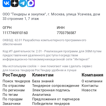
Аренда
автотранспорта
для
ООО "Тендеры и закупки", г. Москва, улица Усачева, дом
нужд
33 строение 1, 7 этаж
Клинского
филиала
ОГРН
ИНН
(280/190/2026/
1117746910160
7703756587
В).
ОКВЭД: 62.01 Разработка компьютерного программного
Цена:
обеспечения
2182008
Код ИТ-деятельности: 2.01 - Реализация программ для ЭВМ путем
руб.
предоставления удаленного доступа посредством
информационно-телекоммуникационной сети “Интернет”
Мы используем cookie — они помогают нам сделать сервис
для поиска тендеров РосТендер удобнее и лучше
РосТендер
Клиентам
Компания
Поиск тендеров
База знаний
О компании
По отраслям
Тендерное сопровождение
Контакты
По регионам
Электронная подпись
Новости
По тегам
Аналитика
По городам
Предложения от партнеров
Заказчики
Победители тендеров