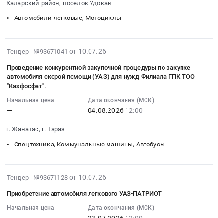
:
Каларский район, поселок Удокан
Кемерово,
и
Тендер
Кемеровская
гарантийного
Автомобили легковые, Мотоциклы
на
область
обслуживания
патрубок
,
автомобиля
место
Russia,
марки:
2026-
от 10.07.26
Тендер №93671041
установки
RU
УАЗ
07-
автомобиль
Проведение конкурентной закупочной процедуры по закупке
Кемеровская
СГР,
29
легковой
автомобиля скорой помощи (УАЗ) для нужд Филиала ГПК ТОО
область
согласно
23:24:20
"Казфосфат".
УАЗ
Насосное
спецификации,
:
Патриот
и
Начальная цена
Дата окончания (МСК)
либо
2026-
по
—
04.08.2026
12:00
водонапорное
аналог
08-
каталожному
оборудование,
at
04
г. Жанатас, г. Тараз
№22/38
Компрессоры,
г.
12:00:00
100
монтаж
Челябинск,
Спецтехника, Коммунальные машины, Автобусы
:
Политехник
и
Челябинская
Тендер
Фильтр
обслуживание
область
на
грубой
Предмет
2026-
,
от 10.07.26
Тендер №93671128
проведение
очистки
тендера:
07-
Russia,
конкурентной
Приобретение автомобиля легкового УАЗ-ПАТРИОТ
топлива
Кокс_з/
22
RU
закупочной
BY1000424916
ч
03:49:04
Челябинская
Начальная цена
Дата окончания (МСК)
процедуры
Пистолет
—
23.07.2026
12:00