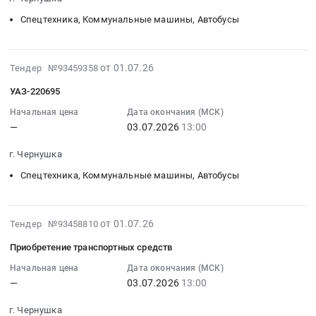
07-
руб.
г.
ч
руб.
03
Спецтехника, Коммунальные машины, Автобусы
Ноябрьск,
г.
13:00:00
Ямало-
Москва
:
Ненецкий
at
Тендер
2026-
от 01.07.26
Тендер №93459358
автономный
Москва,
на
07-
округ
Москва
УАЗ-220695
автомобиль
01
,
город
УАЗ-220695
12:31:47
Начальная цена
Дата окончания (МСК)
Russia,
,
—
03.07.2026
13:00
Тендер
:
RU
Russia,
на
2026-
Ямало-
RU
г. Чернушка
автомобиль
07-
Ненецкий
Москва
УАЗ-220695
03
Спецтехника, Коммунальные машины, Автобусы
автономный
город
at
13:00:00
округ
Контрольно-
г.
:
Спецтехника,
измерительные
Чернушка,
Тендер:
2026-
от 01.07.26
Тендер №93458810
Коммунальные
приборы
Пермский
УАЗ-220695
07-
машины,
и
Приобретение транспортных средств
край
Тендер:
01
Автобусы
автоматика,
,
УАЗ-220695
12:31:45
Начальная цена
Дата окончания (МСК)
Предмет
монтаж
Russia,
—
03.07.2026
13:00
at
:
тендера:
и
RU
г.
2026-
Автомобиль
обслуживание
г. Чернушка
Пермский
Чернушка,
07-