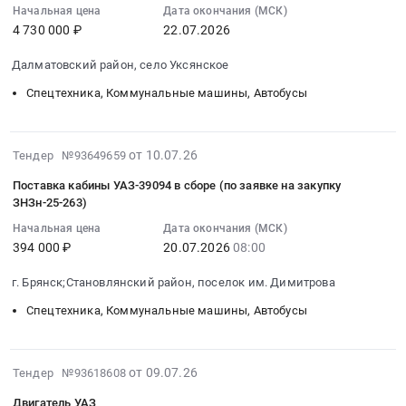
Патриот
12:31:09
Начальная цена
Дата окончания (МСК)
Иркутск,
аналог.
по
скорой
по
4 730 000 ₽
22.07.2026
:
Иркутская
Цена:
производству
помощи
каталожному
2026-
область
1820000
работ
(УАЗ)
Далматовский район, село Уксянское
№22/38
07-
,
руб.
с
для
100
22
Спецтехника, Коммунальные машины, Автобусы
Russia,
применением
нужд
Политехник
00:00:00
RU
легкового
Филиала
Фильтр
:
Иркутская
транспорта
ГПК
грубой
Тендер
2026-
область
(589/
от 10.07.26
Тендер №93649659
ТОО
очистки
на
07-
Автомобили
Исх-
"Казфосфат".
Поставка кабины УАЗ-39094 в сборе (по заявке на закупку
топлива
поставку
23
легковые,
КалмНГ)
at
ЗНЗн-25-263)
BY1000424916
микроавтобуса
11:12:12
Мотоциклы
Тендер
г.
Пистолет
Начальная цена
Дата окончания (МСК)
пассажирского
:
Предмет
на
Жанатас,
раздаточный
394 000 ₽
20.07.2026
08:00
УАЗ-220695-
2026-
тендера:
оказание
г.
место
04
07-
Приобретение
транспортных
Тараз,
г. Брянск;Становлянский район, поселок им. Димитрова
установки
Тендер
20
автомобиля
услуг
Москва
универсальный
на
Спецтехника, Коммунальные машины, Автобусы
08:00:00
легкового
по
город
по
поставку
:
УАЗ-
производству
,
каталожному
микроавтобуса
Тендер
ПАТРИОТ.
работ
Russia,
№АЗС-03.3М
2026-
пассажирского
на
от 09.07.26
Цена:
Тендер №93618608
с
RU
АС-
07-
УАЗ-220695-
поставку
0
применением
Москва
Двигатель УАЗ