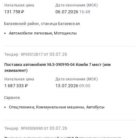
или
управления
автомобилей
Юнипро
34531200
08:56:01
Начальная цена
Дата окончания (МСК)
ЭКВИВАЛЕНТ
двигателя
с
at
руб.
131 758 ₽
06.07.2026
16:48
:
at
УАЗ.
бортовой
Сургут,
2026-
г.
Цена:
платформой
Ханты-
Багаевский район, станица Багаевская
07-
Нижний
46361
марки
Мансийский
06
Автомобили легковые, Мотоциклы
Новгород,
руб.
УАЗ
Автономный
16:48:00
Нижегородская
профи
округ
:
область
II
-
Тендер:
2026-
,
от 03.07.26
поколение
Тендер №93512817
Югра
Бензин
07-
Russia,
с
автономный
Поставка автомобиля УАЗ-390995-04 Комби 7 мест (или
АИ-92
13
RU
двойной
округ
эквивалент)
для
15:41:14
Нижегородская
кабиной
,
Начальная цена
Дата окончания (МСК)
служебных
:
область
в
Russia,
1 687 333 ₽
13.07.2026
09:00
легковых
2026-
Автомобили
комплектации
RU
автомобилей
07-
легковые,
Base
Ханты-
Саранск
Нива
13
Мотоциклы
Икар
Мансийский
и
Спецтехника, Коммунальные машины, Автобусы
09:00:00
Предмет
(или
Автономный
УАЗ
:
тендера:
эквивалент)
округ
Тендер:
Тендер
Автомобиль
Тендер
-
2026-
Бензин
на
от 03.07.26
Тендер №93506980
УАЗ
на
Югра
07-
АИ-92
поставку
Пикап
поставку
автономный