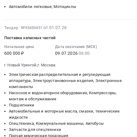
УАЗ
Предмет
край
Пермский
03
Автомобили легковые, Мотоциклы
390945
тендера:
Спецтехника,
край
13:00:00
для
Поставка
Коммунальные
,
:
нужд
з/
машины,
Russia,
Тендер
2026-
от 01.07.26
Тендер №93450451
ООО
ч
Автобусы
RU
на
07-
Ноябрьская
г.
Поставка запасных частей
Предмет
Пермский
приобретение
10
ПГЭ.
Москва.
тендера:
край
транспортных
16:05:33
Начальная цена
Дата окончания (МСК)
Цена:
Цена:
Автомобиль
Спецтехника,
600 000 ₽
09.07.2026
06:00
средств
:
1385245
0
УАЗ-220695.
Коммунальные
Тендер
2026-
руб.
руб.
г. Новый Уренгой;г. Москва
Цена:
машины,
на
07-
0
Автобусы
приобретение
09
Электрическая распределительная и регулирующая
руб.
Предмет
транспортных
06:00:00
аппаратура, Электроустановочные изделия, Электронные
тендера:
компоненты
средств
:
Насосное и водонапорное оборудование, Компрессоры,
УАЗ-220695.
at
Тендер
монтаж и обслуживание
Цена:
г.
на
Подшипники
0
Чернушка,
поставку
Автомобильные и моторные масла, смазки, технические
руб.
Пермский
запасных
жидкости
край
частей
Спецтехника, Коммунальные машины, Автобусы
,
Тендер
Запчасти для спецтехники
Russia,
на
Прочая химическая продукция