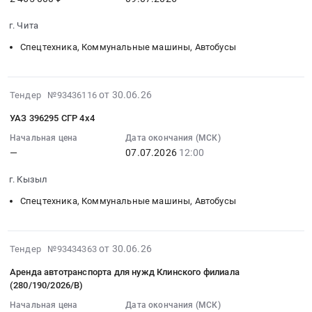
2026-
округ
автотранспорту
07-
Электрическая
at
г. Чита
09
распределительная
Пожарский
Спецтехника, Коммунальные машины, Автобусы
00:00:00
и
район,
:
регулирующая
поселок
Тендер
аппаратура,
городского
2026-
на
от 30.06.26
Тендер №93436116
Электроустановочные
типа
06-
поставку
изделия,
Лучегорск;
УАЗ 396295 СГР 4х4
30
автомобиля
Электронные
Михайловский
15:11:43
Начальная цена
Дата окончания (МСК)
Комби
компоненты
район,
—
07.07.2026
12:00
:
Экспедиция
Предмет
поселок
2026-
390995-
тендера:
городского
г. Кызыл
07-
565-
Поставка
типа
07
04
Спецтехника, Коммунальные машины, Автобусы
запасных
Новошахтинский,
12:00:00
УАЗ
частей.
Приморский
:
или
Цена:
край
Тендер:
2026-
аналог
от 30.06.26
600000
Тендер №93434363
,
УАЗ
07-
Тендер
руб.
Russia,
Аренда автотранспорта для нужд Клинского филиала
396295
03
на
RU
(280/190/2026/В)
СГР
14:34:04
поставку
Приморский
Начальная цена
Дата окончания (МСК)
4х4
:
автомобиля
край