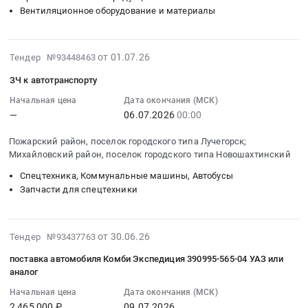
RU
поставку
Вентиляционное оборудование и материалы
Пермский
запасных
край
частей
Автомобили
at
2026-
от 01.07.26
Тендер №93448463
легковые,
г.
07-
ЗЧ к автотранспорту
Мотоциклы
Новый
01
Предмет
Уренгой;г.
06:51:02
Начальная цена
Дата окончания (МСК)
тендера:
—
06.07.2026
00:00
Москва,
:
Приобретение
Ямало-
2026-
Пожарский район, поселок городского типа Лучегорск;
транспортных
Ненецкий
07-
Михайловский район, поселок городского типа Новошахтинский
средств.
автономный
06
Цена:
округ
Спецтехника, Коммунальные машины, Автобусы
00:00:00
Запчасти для спецтехники
0
Москва
:
руб.
город
Тендер:
,
ЗЧ
2026-
Russia,
от 30.06.26
к
Тендер №93437763
07-
RU
автотранспорту
поставка автомобиля Комби Экспедиция 390995-565-04 УАЗ или
13
Ямало-
Тендер:
аналог
17:27:18
Ненецкий
ЗЧ
Начальная цена
Дата окончания (МСК)
:
автономный
к
2 465 000 ₽
09.07.2026