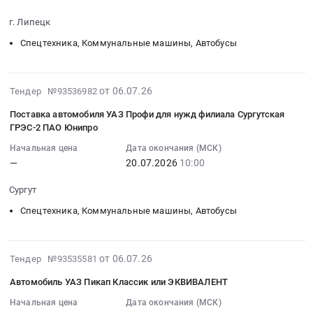
at
для
в
2026-
Северский
нужд
рамках
г. Липецк
07-
район,
филиала
ППН
14
Спецтехника, Коммунальные машины, Автобусы
поселок
ПАО
ДЭ
09:00:00
городского
Россети
at
:
типа
Северный
г.
Тендер
2026-
от 06.07.26
Тендер №93536982
Ильский;
Кавказ-
Махачкала,
на
07-
г.
Карачаево-
Дагестан
Поставка автомобиля УАЗ Профи для нужд филиала Сургутская
поставку
06
Краснодар;
Черкесскэнерго
республика
ГРЭС-2 ПАО Юнипро
электронного
11:00:46
г.
at
,
Начальная цена
Дата окончания (МСК)
блока
:
Новороссийск,
г.
Russia,
—
20.07.2026
10:00
управления
2026-
Краснодарский
Черкесск,
RU
двигателя
07-
край
Карачаево-
Дагестан
Сургут
УАЗ
20
,
Черкесская
республика
Тендер
Спецтехника, Коммунальные машины, Автобусы
10:00:00
Russia,
республика
Спецтехника,
на
:
RU
,
Коммунальные
поставку
Тендер
Краснодарский
Russia,
машины,
2026-
электронного
на
от 06.07.26
Тендер №93535581
край
RU
Автобусы
07-
блока
поставку
Аренда
Карачаево-
Предмет
Автомобиль УАЗ Пикап Классик или ЭКВИВАЛЕНТ
06
управления
автомобиля
спецтехники,
Черкесская
тендера:
09:55:07
двигателя
Начальная цена
Дата окончания (МСК)
УАЗ
автобусов,
республика
Поставка