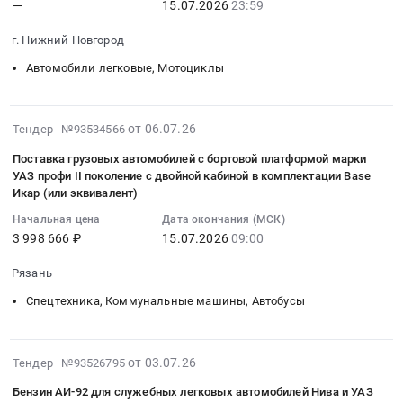
—
15.07.2026
23:59
:
УАЗ
Профи
автомобилей,
Спецтехника,
ТС
2026-
at
для
Услуги
Коммунальные
(УАЗ)
г. Нижний Новгород
07-
г.
нужд
спецтехники
машины,
для
15
Липецк,
филиала
Автомобили легковые, Мотоциклы
Предмет
Автобусы
нужд
23:59:00
Липецкая
Сургутская
тендера:
Предмет
филиала
:
область
ГРЭС-2
Аренда
тендера:
ПАО
Тендер
,
2026-
ПАО
от 06.07.26
Тендер №93534566
техники.
Поставка
Россети
на
Russia,
07-
Юнипро
Цена:
ТС
Северный
Поставка грузовых автомобилей с бортовой платформой марки
автомобиль
RU
18
Тендер
0
(УАЗ)
Кавказ
УАЗ профи II поколение с двойной кабиной в комплектации Base
УАЗ
Липецкая
18:08:11
на
руб.
Икар (или эквивалент)
для
-
Пикап
область
:
поставку
нужд
Дагэнерго
Начальная цена
Дата окончания (МСК)
Классик
Спецтехника,
2026-
автомобиля
филиала
в
3 998 666 ₽
15.07.2026
09:00
или
Коммунальные
07-
УАЗ
ПАО
рамках
ЭКВИВАЛЕНТ
машины,
15
Профи
Россети
Рязань
ППН
Тендер
Автобусы
09:00:00
для
Северный
ДЭ.
Спецтехника, Коммунальные машины, Автобусы
на
Предмет
:
нужд
Кавказ
Цена:
автомобиль
тендера:
Тендер
филиала
-
22680000
УАЗ
Поставка
на
Сургутская
Карачаево-
руб.
2026-
от 03.07.26
Пикап
Тендер №93526795
электронного
поставку
ГРЭС-2
Черкесскэнерго.
07-
Классик
блока
грузовых
ПАО
Цена:
Бензин АИ-92 для служебных легковых автомобилей Нива и УАЗ
07