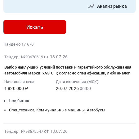
Анализ рынка
Искать
Найдено 17 670
2026-
от 13.07.26
Тендер №93678619
08-
Выбор наилучших условий поставки и гарантийного обслуживания
04
автомобиля марки: УАЗ СГР, согласно спецификации, либо аналог
05:36:15
Начальная цена
Дата окончания (МСК)
:
1 820 000 ₽
20.07.2026
06:00
2026-
07-
г. Челябинск
20
Спецтехника, Коммунальные машины, Автобусы
06:00:00
:
Тендер
2026-
на
от 13.07.26
Тендер №93675547
08-
выбор