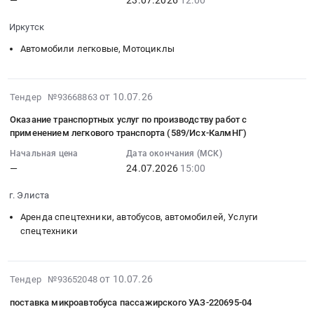
спецтехника_июль
:
область
по
раздаточный
2026.
2026-
Спецтехника,
закупке
место
Иркутск
Цена:
07-
Коммунальные
автомобиля
установки
0
23
машины,
Автомобили легковые, Мотоциклы
скорой
универсальный
руб.
12:00:00
Автобусы
помощи
по
:
Предмет
(УАЗ)
каталожному
Тендер
тендера:
2026-
от 10.07.26
для
Тендер №93668863
№АЗС-03.3М
на
Выбор
07-
нужд
АС-
Оказание транспортных услуг по производству работ с
приобретение
наилучших
10
Филиала
применением легкового транспорта (589/Исх-КалмНГ)
ТехКом
автомобиля
условий
17:32:34
ГПК
Фара
Начальная цена
Дата окончания (МСК)
легкового
поставки
:
ТОО
передняя
—
24.07.2026
15:00
УАЗ-
и
2026-
"Казфосфат".
левая...
ПАТРИОТ
гарантийного
07-
Тендер
г. Элиста
Тендер
Тендер
обслуживания
24
на
на
на
автомобиля
Аренда спецтехники, автобусов, автомобилей, Услуги
15:00:00
проведение
патрубок
спецтехники
приобретение
марки:
:
конкурентной
место
автомобиля
УАЗ
Тендер
закупочной
установки
легкового
СГР,
на
процедуры
автомобиль
2026-
УАЗ-
согласно
от 10.07.26
оказание
Тендер №93652048
по
легковой
07-
ПАТРИОТ
спецификации,
транспортных
закупке
поставка микроавтобуса пассажирского УАЗ-220695-04
УАЗ
27
at
либо
услуг
автомобиля