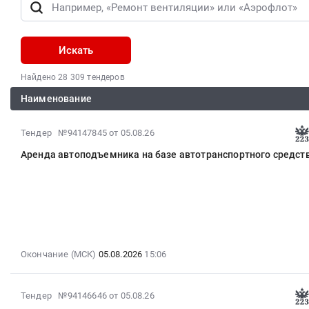
Искать
Найдено 28 309 тендеров
Наименование
2026-
Тендер №94147845
от 05.08.26
08-
Аренда автоподъемника на базе автотранспортного средст
06
15:17:15
:
2026-
08-
05
15:06:10
Окончание (МСК)
05.08.2026
15:06
:
Тендер
на
2026-
Тендер №94146646
от 05.08.26
аренду
08-