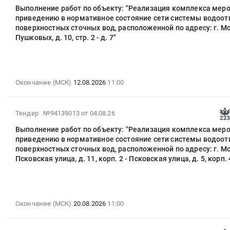
08-
город
расположенного
Выполнение работ по объекту: "Реализация комплекса мер
работ
04
,
по
приведению в нормативное состояние сети системы водоо
по
17:27:29
Russia,
поверхностных сточных вод, расположенной по адресу: г. Мос
адресу:
объекту:
:
RU
Пушковых, д. 10, стр. 2 - д. 7"
г.
"Реализация
2026-
Москва
Москва,
комплекса
08-
город
ЮЗАО,
мероприятий
12
Аренда
Новоясеневский
по
11:00:00
спецтехники,
пр-
Окончание (МСК)
12.08.2026
11:00
приведению
:
автобусов,
кт,
в
Тендер
автомобилей,
д.
нормативное
на
Услуги
2026-
Тендер №94139013
от 04.08.26
42,
состояние
выполнение
спецтехники
08-
корп.
сети
Выполнение работ по объекту: "Реализация комплекса мер
работ
Предмет
04
3
приведению в нормативное состояние сети системы водоо
системы
по
тендера:
17:27:29
(формирование
поверхностных сточных вод, расположенной по адресу: г. Мо
водоотведения
объекту:
Аренда
:
биоплато)
Псковская улица, д. 11, корп. 2 - Псковская улица, д. 5, корп. 
поверхностных
"Реализация
автоподъемника
2026-
Тендер
сточных
комплекса
на
08-
на
вод,
мероприятий
базе
20
выполнение
расположенной
по
автотранспортного
11:00:00
работ
Окончание (МСК)
20.08.2026
11:00
по
приведению
средства
:
по
адресу:
в
с
Тендер
проведению
г.
нормативное