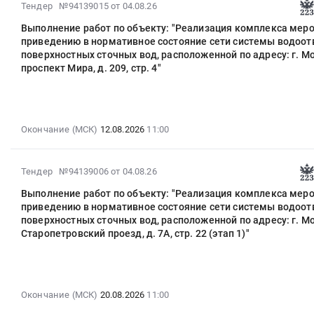
экипажем.
на
комплекса
2026-
Тендер №94139015
от 04.08.26
Москва,
состояние
Цена:
выполнение
мероприятий
08-
ЮЗАО,
сети
Выполнение работ по объекту: "Реализация комплекса мер
24650
работ
по
04
Нагорная
приведению в нормативное состояние сети системы водоо
системы
руб.
по
охране
17:27:29
улица,
поверхностных сточных вод, расположенной по адресу: г. Мо
водоотведения
объекту:
пруда
:
д.
проспект Мира, д. 209, cтр. 4"
поверхностных
"Реализация
Новоясеневский
2026-
26,
сточных
комплекса
(Мраморный),
08-
корп.
вод,
мероприятий
расположенного
12
1"
расположенной
по
по
11:00:00
Тендер
Окончание (МСК)
12.08.2026
11:00
по
приведению
адресу:
:
на
адресу:
в
г.
Тендер
выполнение
г.
нормативное
Москва,
на
2026-
работ
Тендер №94139006
от 04.08.26
Москва,
состояние
ЮЗАО,
выполнение
08-
по
ТАО,
сети
Выполнение работ по объекту: "Реализация комплекса мер
Новоясеневский
работ
04
объекту:
ул.
приведению в нормативное состояние сети системы водоо
системы
пр-
по
17:27:29
"Реализация
Пушковых,
поверхностных сточных вод, расположенной по адресу: г. Мо
водоотведения
кт,
объекту:
:
комплекса
д.
Старопетровский проезд, д. 7А, cтр. 22 (этап 1)"
поверхностных
д.
"Реализация
2026-
мероприятий
10,
сточных
42,
комплекса
08-
по
стр.
вод,
корп.
мероприятий
20
приведению
2-
расположенной
3
по
11:00:00
в
д.
Окончание (МСК)
20.08.2026
11:00
по
(формирование
приведению
:
нормативное
7"
адресу:
биоплато)
в