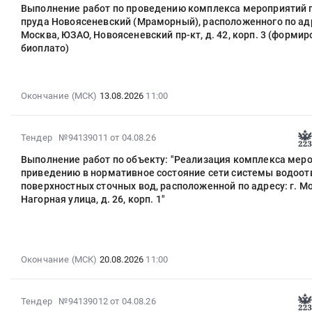
Выполнение работ по проведению комплекса мероприятий 
автоподъемника
05
пруда Новоясеневский (Мраморный), расположенного по адр
на
08:54:30
Москва, ЮЗАО, Новоясеневский пр-кт, д. 42, корп. 3 (форми
базе
:
биоплато)
автотранспортного
2026-
средства
08-
с
13
Окончание (МСК)
13.08.2026
11:00
экипажем
11:00:00
Тендер
:
на
Тендер
2026-
Тендер №94139011
от 04.08.26
аренду
на
08-
автоподъемника
Выполнение работ по объекту: "Реализация комплекса мер
выполнение
04
на
приведению в нормативное состояние сети системы водоо
работ
17:27:29
поверхностных сточных вод, расположенной по адресу: г. М
базе
по
:
Нагорная улица, д. 26, корп. 1"
автотранспортного
проведению
2026-
средства
комплекса
08-
с
мероприятий
20
экипажем
по
11:00:00
at
Окончание (МСК)
20.08.2026
11:00
охране
:
г.
пруда
Тендер
Москва,
Новоясеневский
на
2026-
Тендер №94139012
от 04.08.26
Москва
(Мраморный),
выполнение