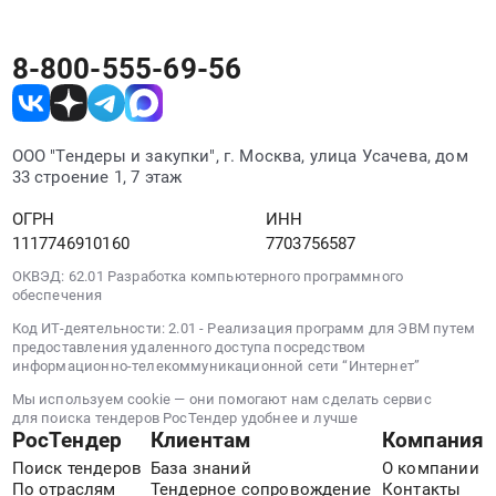
5
Забайкальский
руб.
шт
край
Контейнер
8-800-555-69-56
Строительные
Rox
железобетонные
Box
изделия
8
Предмет
л
ООО "Тендеры и закупки", г. Москва, улица Усачева, дом
тендера:
прозр
33 строение 1, 7 этаж
Выбор
M-
Поставщика
ОГРН
ИНН
008-
"Свай
1117746910160
7703756587
00.07
(август
Канистра
ОКВЭД: 62.01 Разработка компьютерного программного
2026
ПЭ
обеспечения
г.,8250)"
5
Код ИТ-деятельности: 2.01 - Реализация программ для ЭВМ путем
для
Лопатка
предоставления удаленного доступа посредством
ООО
информационно-телекоммуникационной сети “Интернет”
мнтж
"ГРК
двухсторонняя
Мы используем cookie — они помогают нам сделать сервис
Быстринское".
350
для поиска тендеров РосТендер удобнее и лучше
Цена:
РосТендер
Клиентам
Компания
Крюк
0
д/
Поиск тендеров
База знаний
О компании
руб.
По отраслям
Тендерное сопровождение
Контакты
открывания