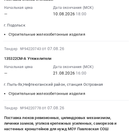
ЖБИ;
07
RU
сантехнические
Песок;
16:49:28
Начальная цена
Дата окончания (МСК)
Москва
at
Щебень
—
10.08.2026
18:00
:
город
Город
и
2026-
Металлические
Донецк,
г. Подольск
отсев;
08-
трубы
Донецкая
Гидроизоляция
10
Строительные железобетонные изделия
Предмет
Народная
на
18:00:00
тендера:
Республика
битуме;
:
2026-
ЖБИ;
,
от 07.08.26
Тендер №94220743
Лакокрасочные
Тендер
08-
Трубы
Russia,
материалы;
135322СМ-А Утяжелители
на
07
кабеленесущие.
RU
Трубы
поставку
16:46:30
Цена:
Начальная цена
Дата окончания (МСК)
Донецкая
кабеленесущие;
блоков
—
21.08.2026
16:00
:
0
Народная
Кабельная
стеновых
2026-
руб.
Республика
арматура;
г. Пыть-Ях;Нефтеюганский район, станция Островная
Тендер
08-
Трубопроводная
Молниезащита;
на
21
и
Строительные железобетонные изделия
Доски,
поставку
16:00:00
запорная
таблички,
блоков
:
арматура,
2026-
от 07.08.26
Тендер №94220778
бейджи,
стеновых
Тендер:
радиаторы
08-
информационные
Поставка люков ревизионных, цилиндровых механизмом,
at
135322СМ-
Предмет
07
щиты,
личинки замков, уголков крепежных усиленных, саморезов и
г.
А
тендера:
16:46:29
настенных кронштейнов для нужд МОУ Павловская СОШ
баннеры
Подольск,