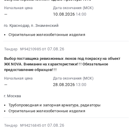
Сваи
07
руб.
настенных
Доски,
Воронежская
КС
Тендер:
15:36:13
Начальная цена
Дата окончания (МСК)
кронштейнов
таблички,
область
7.9
Сваи
—
10.08.2026
14:00
:
для
бейджи,
,
700*840*890
at
2026-
нужд
информационные
Russia,
at
го. Краснодар, п. Знаменский
г.
08-
МОУ
щиты,
RU
г.
Екатеринбург,
10
Строительные железобетонные изделия
Павловская
баннеры.
Воронежская
Екатеринбург,
Свердловская
14:00:00
СОШ
Цена:
область
Свердловская
область
:
2026-
at
от 07.08.26
Тендер №94210985
0
Трубопроводная
область
,
Тендер
08-
село
руб.
и
,
Выбор поставщика ревизионных люков под покраску на объект
Russia,
на
07
Павловская
запорная
ЖК NOVA. Внимание на характеристики! ! ! Обязательное
Russia,
RU
закупку
15:28:19
Слобода,
предоставление образцов! ! !
арматура,
RU
Свердловская
перемычек
:
Московская
радиаторы
Свердловская
область
Начальная цена
Дата окончания (МСК)
ЖК
2026-
область
Предмет
область
—
28.08.2026
13:00
Строительные
Родные
08-
,
тендера:
Строительные
железобетонные
Просторы
28
Russia,
г. Москва
Люк
железобетонные
изделия
1910
13:00:00
RU
на
изделия
Предмет
Трубопроводная и запорная арматура, радиаторы
Тендер
:
Московская
слаботочную
Предмет
тендера:
Строительные железобетонные изделия
на
Тендер
область
систему
тендера:
Сваи.
закупку
на
Трубопроводная
и
Кольцо
Цена:
2026-
перемычек
от 07.08.26
Тендер №94216845
выбор
и
санузлы
стеновое
0
08-
ЖК