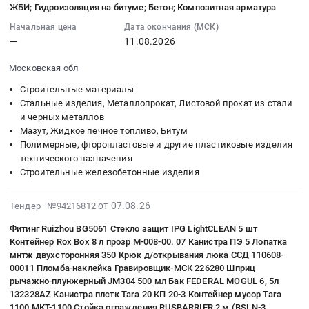
поставщика
запорная
ЖБИ; Гидроизоляция на битуме; Бетон; Композитная арматура
для
КС
руб.
07
Родные
ревизионных
арматура,
объектов.
7.9
15:08:35
Начальная цена
Дата окончания (МСК)
Просторы
люков
радиаторы
Цена:
700*840*890.
—
11.08.2026
:
1910
под
Предмет
0
Цена:
2026-
at
покраску
тендера:
Московская обл
руб.
3000
08-
го.
на
Поставка
руб.
11
Краснодар,
Строительные материалы
объект
люков
00:00:00
Стальные изделия, Металлопрокат, Листовой прокат из стали
п.
ЖК
ревизионных,
и черных металлов
:
Знаменский,
NOVA.
цилиндровых
Мазут, Жидкое печное топливо, Битум
Тендер:
Краснодарский
Внимание
механизмом,
Полимерные, фторопластовые и другие пластиковые изделия
ЖБИ;
край
на
личинки
технического назначения
Гидроизоляция
,
характеристики!!!
замков,
Строительные железобетонные изделия
на
Russia,
Обязательное
уголков
битуме;
RU
предоставление
крепежных
2026-
от 07.08.26
Тендер №94216812
Бетон;
Краснодарский
образцов!!!
усиленных,
08-
Композитная
край
Тендер
саморезов
Фитинг Ruizhou BG5061 Стекло защит IPG LightCLEAN 5 шт
07
арматура
Строительные
Контейнер Rox Box 8 л прозр M-008-00. 07 Канистра ПЭ 5 Лопатка
на
и
15:08:35
Тендер:
мнтж двухсторонняя 350 Крюк д/открывания люка ССД 110608-
железобетонные
выбор
настенных
:
00011 Пломба-наклейка Гравировщик-МСК 226280 Шприц
ЖБИ;
изделия
поставщика
кронштейнов
2026-
рычажно-плунжерный JM304 500 мл Бак FEDERAL MOGUL 6, 5л
Гидроизоляция
Предмет
ревизионных
для
08-
132328AZ Канистра плстк Tara 20 КП 20-3 Контейнер мусор Tara
на
тендера:
люков
нужд
1100 МКТ-1100 Стойка ограждения RUSBARRIER 2 м (BSLN-3