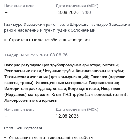
09:57:01
Начальная цена
Дата окончания (МСК)
—
13.08.2026
19:00
:
2026-
Газимуро-Заводский район, село Широкая; Газимуро-Заводский
08-
район, населенный пункт Рудник Солонечный
13
Строительные железобетонные изделия
19:00:00
:
Тендер
2026-
от 08.08.26
Тендер №94225278
на
08-
Запорно-регулирующая трубопроводная арматура; Метизы;
строительные
08
Ревизионные люки; Чугунные трубы; Канализационные трубы;
и
18:39:01
Техническая изоляция (для коммуникаций); Такелаж (веревки,
отделочные
:
канаты, тросы); Изоляционные материалы; Гидроизоляция;
материалы
2026-
Измерители расхода воды, газа; Водоподготовка; Инертные
Тендер
08-
(Нерудные) материалы; Клеи; ПНД трубы (для водоснабжения);
Лакокрасочные материалы
на
12
строительные
00:00:00
Начальная цена
Дата окончания (МСК)
и
:
—
12.08.2026
отделочные
Тендер
Респ. Башкортостан
материалы
на
at
запорно-
Огнезащитные и антикоррозийные работы