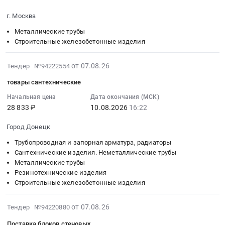
Строительные
Трубы
2026-
железобетонные
кабеленесущие;
г. Москва
08-
изделия
Кабельная
17
Металлические трубы
Предмет
арматура;
00:00:00
Строительные железобетонные изделия
тендера:
Молниезащита;
:
поставка:
Доски,
Тендер:
2026-
от 07.08.26
Тендер №94222554
Аэродромная
таблички,
ЖБИ;
08-
плита
бейджи,
товары сантехнические
Трубы
07
ПАГ-18
информационные
кабеленесущие
17:03:07
Начальная цена
Дата окончания (МСК)
А800
щиты,
28 833 ₽
10.08.2026
16:22
Тендер:
:
(83
баннеры
ЖБИ;
2026-
шт.).
Тендер
Город Донецк
Трубы
08-
Цена:
на
кабеленесущие
10
Трубопроводная и запорная арматура, радиаторы
0
щитовое
at
16:22:00
Сантехнические изделия. Неметаллические трубы
руб.
оборудование;
Металлические трубы
г.
:
Шкафы
Резинотехнические изделия
Москва,
Тендер:
и
Строительные железобетонные изделия
Москва
товары
щиты
город
сантехнические
электрические;
2026-
от 07.08.26
,
Тендер №94220880
Тендер:
Ограждения;
08-
Russia,
товары
Поставка блоков стеновых