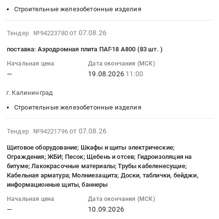
ПНД
0
Люки
Russia,
обл,
18
Строительные железобетонные изделия
трубы
руб.
чугунные.
RU
Ростовская
10:00:00
(для
Цена:
Краснодарский
область
:
2026-
от 07.08.26
Тендер №94223780
водоснабжения);
0
край
,
Тендер
08-
Лакокрасочные
руб.
Строительные
поставка: Аэродромная плита ПАГ-18 А800 (83 шт. )
Russia,
на
07
материалы.
железобетонные
RU
поставку
17:32:05
Начальная цена
Дата окончания (МСК)
Цена:
изделия
Ростовская
полусфер
—
19.08.2026
11:00
:
0
Предмет
область
Тендер
2026-
руб.
тендера:
Строительные
г. Калининград
на
08-
Поставка
железобетонные
поставку
19
Строительные железобетонные изделия
фундамента
изделия
полусфер
11:00:00
СПУ.
Предмет
at
:
2026-
от 07.08.26
Тендер №94221796
Цена:
тендера:
г.
Тендер
08-
0
ЖБИ.
Щитовое оборудование; Шкафы и щиты электрические;
Москва,
на
07
руб.
Ограждения; ЖБИ; Песок; Щебень и отсев; Гидроизоляция на
Цена:
Москва
поставку:
17:11:38
битуме; Лакокрасочные материалы; Трубы кабеленесущие;
0
город
Аэродромная
:
Кабельная арматура; Молниезащита; Доски, таблички, бейджи,
руб.
,
плита
2026-
информационные щиты, баннеры
Russia,
ПАГ-18
09-
Начальная цена
Дата окончания (МСК)
RU
А800
10
—
10.09.2026
Москва
(83
00:00:00