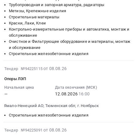
Газимуро-
регулирующая
Трубопроводная и запорная арматура, радиаторы
Заводский
трубопроводная
Метизы, Крепежные изделия
район,
арматура;
Строительные материалы
Краски, Лаки, Клеи
село
Метизы;
Контрольно-измерительные приборы и автоматика, монтаж и
Широкая;
Ревизионные
обслуживание
Газимуро-
люки;
Очистное и Фильтрующее оборудование и материалы, монтаж
Заводский
Чугунные
и обслуживание
район,
трубы;
Строительные железобетонные изделия
населенный
Канализационные
пункт
трубы;
2026-
от 08.08.26
Тендер №94225115
Рудник
Техническая
08-
Солонечный,
изоляция
Опоры ЛЭП
08
Забайкальский
(для
15:18:01
Начальная цена
Дата окончания (МСК)
край
коммуникаций);
—
12.08.2026
16:00
:
,
Такелаж
2026-
Russia,
(веревки,
Ямало-Ненецкий АО; Тюменская обл; г. Ноябрьск
08-
RU
канаты,
12
Строительные железобетонные изделия
Забайкальский
тросы);
16:00:00
край
Изоляционные
:
2026-
от 08.08.26
Тендер №94225091
Строительные
материалы;
Тендер
08-