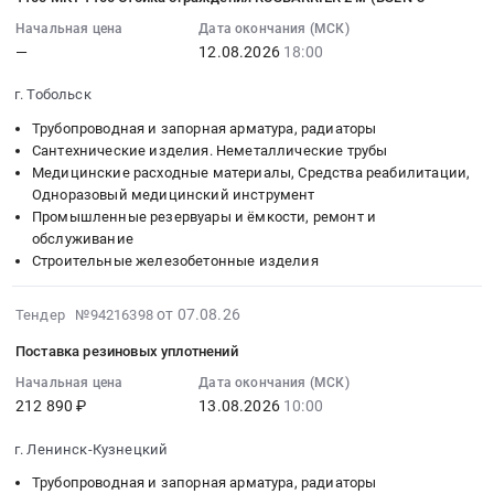
12
битуме;
Закупка
под
МОУ
18:00:00
Начальная цена
Дата окончания (МСК)
Бетон;
перемычек
покраску
Павловская
:
—
12.08.2026
18:00
Композитная
ЖК
на
СОШ.
Тендер:
арматура
Родные
объект
Цена:
г. Тобольск
Фитинг
at
Просторы
ЖК
233920
Ruizhou
Трубопроводная и запорная арматура, радиаторы
Московская
1910.
NOVA.
руб.
BG5061
Сантехнические изделия. Неметаллические трубы
обл,
Цена:
Внимание
Стекло
Медицинские расходные материалы, Средства реабилитации,
Московская
0
на
защит
Одноразовый медицинский инструмент
область
руб.
характеристики!!!
Промышленные резервуары и ёмкости, ремонт и
IPG
,
Обязательное
обслуживание
LightCLEAN
Russia,
предоставление
Строительные железобетонные изделия
5
RU
образцов!!!
шт
Московская
at
2026-
от 07.08.26
Тендер №94216398
Контейнер
область
г.
08-
Rox
Строительные
Поставка резиновых уплотнений
Москва,
07
Box
материалы
Москва
14:59:23
Начальная цена
Дата окончания (МСК)
8
Предмет
город
212 890 ₽
13.08.2026
10:00
:
л
тендера:
,
2026-
прозр
ЖБИ;
г. Ленинск-Кузнецкий
Russia,
08-
M-
Гидроизоляция
RU
13
Трубопроводная и запорная арматура, радиаторы
008-