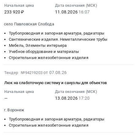
Утяжелители
товары
:
at
Московская
Начальная цена
Дата окончания (МСК)
Тендер:
сантехнические.
2026-
г.
233 920 ₽
11.08.2026
16:07
область
135322СМ-
Цена:
08-
Москва,
,
А
28833
11
село Павловская Слобода
Москва
Russia,
Утяжелители
руб.
16:07:00
город
RU
Трубопроводная и запорная арматура, радиаторы
at
:
,
Московская
Сантехнические изделия. Неметаллические трубы
г.
Тендер
Russia,
Мебель, Элементы интерьера
область
Пыть-
на
RU
Учебное оборудование и материалы
Строительные
Ях;Нефтеюганский
поставку
Москва
Строительные железобетонные изделия
железобетонные
район,
люков
город
изделия
станция
ревизионных,
Строительно-
2026-
от 07.08.26
Тендер №94219203
Предмет
Островная,
цилиндровых
монтажные
08-
тендера:
Ханты-
механизмом,
Люк на слаботочную систему и санузлы для объектов
работы,
07
Поставка
Мансийский
личинки
Монтаж
16:06:37
Начальная цена
Дата окончания (МСК)
блоков
Автономный
замков,
—
13.08.2026
17:20
конструкций
:
стеновых.
округ
уголков
и
2026-
Цена:
-
крепежных
г. Воронеж
ограждений
08-
0
Югра
усиленных,
Предмет
13
Трубопроводная и запорная арматура, радиаторы
руб.
автономный
саморезов
тендера:
17:20:00
Строительные железобетонные изделия
округ
и
Щитовое
:
,
настенных