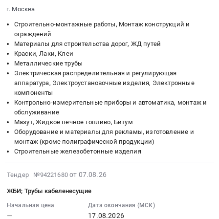
город
шт.)
:
г. Москва
Строительные
Тендер
Тендер
Строительно-монтажные работы, Монтаж конструкций и
железобетонные
на
на
ограждений
изделия
поставку:
щитовое
Материалы для строительства дорог, ЖД путей
Предмет
Аэродромная
оборудование;
Краски, Лаки, Клеи
тендера:
плита
Шкафы
Металлические трубы
Поставка
ПАГ-18
и
Электрическая распределительная и регулирующая
полусфер.
А800
щиты
аппаратура, Электроустановочные изделия, Электронные
Цена:
(83
компоненты
электрические;
2024360
Контрольно-измерительные приборы и автоматика, монтаж и
шт.)
Ограждения;
руб.
обслуживание
at
ЖБИ;
Мазут, Жидкое печное топливо, Битум
г.
Песок;
Оборудование и материалы для рекламы, изготовление и
Калининград,
Щебень
монтаж (кроме полиграфической продукции)
Калининградская
и
Строительные железобетонные изделия
область
отсев;
,
Гидроизоляция
2026-
от 07.08.26
Тендер №94221680
Russia,
на
08-
RU
битуме;
ЖБИ; Трубы кабеленесущие
07
Калининградская
Лакокрасочные
17:09:21
Начальная цена
Дата окончания (МСК)
область
материалы;
—
17.08.2026
: