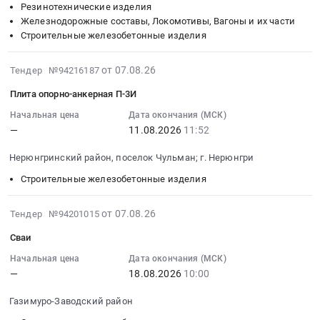
на
Москва
10:00:00
Резинотехнические изделия
00.07
битуме;
город
Железнодорожные составы, Локомотивы, Вагоны и их части
:
Канистра
Бетон;
Строительные железобетонные изделия
Трубопроводная
Тендер
ПЭ
Композитная
и
на
5
арматура.
запорная
2026-
поставку
от 07.08.26
Тендер №94216187
Лопатка
Цена:
арматура,
08-
резиновых
мнтж
Плита опорно-анкерная П-3И
0
радиаторы
07
уплотнений
двухсторонняя
руб.
Предмет
14:49:02
Начальная цена
Дата окончания (МСК)
Тендер
350
—
11.08.2026
11:52
тендера:
:
на
Крюк
Выбор
2026-
поставку
д/
Нерюнгринский район, поселок Чульман; г. Нерюнгри
поставщика
08-
резиновых
открывания
ревизионных
11
Строительные железобетонные изделия
уплотнений
люка
люков
11:52:00
at
ССД
под
:
г.
2026-
от 07.08.26
Тендер №94201015
110608-
покраску
Тендер
Ленинск-
08-
00011
Сваи
на
на
Кузнецкий,
07
Пломба-
объект
плита
Кемеровская
14:38:17
Начальная цена
Дата окончания (МСК)
наклейка
ЖК
опорно-
—
18.08.2026
10:00
область
:
Гравировщик-
NOVA.
анкерная
,
2026-
МСК
Газимуро-Заводский район
Внимание
П-3И
Russia,
08-
226280
на
Тендер