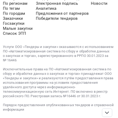
По регионам
Электронная подпись
Новости
люка
По тегам
Аналитика
ССД
По городам
Предложения от партнеров
110608-
Заказчики
Победители тендеров
00011
Госзакупки
Пломба-
Малые закупки
Список ЭТП
наклейка
Гравировщик-
МСК
Услуги ООО «Тендеры и закупки» оказываются с использованием
226280
ПО «Автоматизированная система по сбору и обработке данных
о закупках и торгах», зарегистрированного в РРПО 30.01.2023 за
Шприц
№ 16446
рычажно-
плунжерный
Исключительные права на ПО «Автоматизированная система по
сбору и обработке данных о закупках и торгах» принадлежат ООО
JM304
«Тендеры и закупки» и реализуются путём предоставления права
500
использования программы на условиях предоставления
мл
удалённого доступа через информационно-
Бак
телекоммуникационную сеть Интернет. ПО включено в реестр
российского ПО. Реестровая запись №16446 от 30.01.2023 г.
FEDERAL
MOGUL
Порядок предоставления опубликованных тендеров и справочной
6,5л
информации
132328AZ