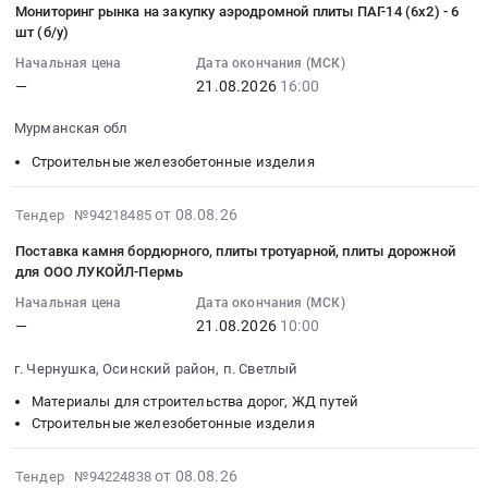
железобетонные
Гидроизоляция;
Мониторинг рынка на закупку аэродромной плиты ПАГ-14 (6х2) - 6
на
08
изделия
Измерители
шт (б/у)
опоры
14:31:01
Предмет
расхода
ЛЭП
Начальная цена
Дата окончания (МСК)
:
тендера:
воды,
—
21.08.2026
16:00
Тендер
2026-
Строительные
газа;
на
08-
и
Водоподготовка;
Мурманская обл
опоры
21
отделочные
Инертные
ЛЭП
Строительные железобетонные изделия
16:00:00
материалы.
(Нерудные)
at
:
Цена:
материалы;
Ямало-
Тендер
2026-
от 08.08.26
Тендер №94218485
0
Клеи;
Ненецкий
на
08-
руб.
ПНД
Поставка камня бордюрного, плиты тротуарной, плиты дорожной
АО;
мониторинг
08
трубы
для ООО ЛУКОЙЛ-Пермь
Тюменская
рынка
09:35:57
(для
обл;
Начальная цена
Дата окончания (МСК)
на
:
водоснабжения);
—
21.08.2026
10:00
г.
закупку
2026-
Лакокрасочные
Ноябрьск,
аэродромной
08-
материалы
г. Чернушка, Осинский район, п. Светлый
Тюменская
плиты
21
Тендер
область
Материалы для строительства дорог, ЖД путей
ПАГ-14
10:00:00
на
Ямало-
Строительные железобетонные изделия
(6х2)-6
:
запорно-
Ненецкий
шт
Тендер
регулирующая
автономный
2026-
(б/
на
от 08.08.26
Тендер №94224838
трубопроводная