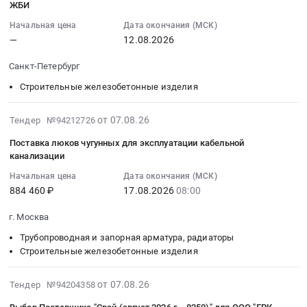
110608-
ЖБИ
тендера:
на
на
07
00011
ЖБИ.
поставку
поставку
13:21:28
Начальная цена
Дата окончания (МСК)
Пломба-
Цена:
железобетонных
железобетонных
—
12.08.2026
:
наклейка
0
изделий
изделий
2026-
Гравировщик-
руб.
Санкт-Петербург
для
Тендер
08-
МСК
филиала
на
12
Строительные железобетонные изделия
226280
Тайшетский
поставку
00:00:00
Шприц
АО
железобетонных
:
2026-
от 07.08.26
Тендер №94212726
рычажно-
ДСИО
изделий
Тендер:
08-
плунжерный
Поставка люков чугунных для эксплуатации кабельной
at
at
ЖБИ
07
JM304
канализации
г.
Челябинская
Тендер:
13:16:39
500
Тайшет,
обл,
ЖБИ
Начальная цена
Дата окончания (МСК)
:
мл
Иркутская
Челябинская
884 460 ₽
17.08.2026
08:00
at
2026-
Бак
область
область
Санкт-
08-
FEDERAL
г. Москва
,
,
Петербург,
17
MOGUL
Russia,
Russia,
Санкт-
Трубопроводная и запорная арматура, радиаторы
08:00:00
6,5л
RU
RU
Петербург
Строительные железобетонные изделия
:
132328AZ
Иркутская
Челябинская
город
Тендер
Канистра
область
область
,
2026-
на
от 07.08.26
Тендер №94204358
плстк
Строительные
Строительные
Russia,
08-
поставку
Tara