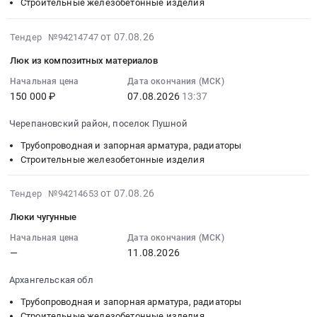
RU
18
Строительные железобетонные изделия
Шприц
характеристики!!!
на
Кемеровская
10:00:00
рычажно-
Обязательное
плита
область
:
2026-
плунжерный
от 07.08.26
Тендер №94214747
предоставление
опорно-
Трубопроводная
Тендер:
08-
JM304
Люк из композитных материалов
образцов!!!.
анкерная
и
Сваи
07
500
Цена:
П-3И
запорная
Тендер:
14:13:33
Начальная цена
Дата окончания (МСК)
мл
0
at
арматура,
Сваи
150 000 ₽
07.08.2026
13:37
:
Бак
руб.
Нерюнгринский
радиаторы
at
2026-
FEDERAL
район,
Черепановский район, поселок Пушной
Предмет
Газимуро-
08-
MOGUL
поселок
тендера:
Заводский
07
6,5л
Трубопроводная и запорная арматура, радиаторы
Чульман;
Поставка
район,
13:37:32
Строительные железобетонные изделия
132328AZ
г.
резиновых
Забайкальский
:
Канистра
Нерюнгри,
уплотнений.
край
Тендер:
2026-
плстк
от 07.08.26
Тендер №94214653
Саха
Цена:
,
Люк
08-
Tara
/
Люки чугунные
212890
Russia,
из
07
20
Якутия/
руб.
RU
композитных
14:09:19
КП
Начальная цена
Дата окончания (МСК)
республика
Забайкальский
—
11.08.2026
материалов
:
20-
,
край
Тендер:
2026-
3
Russia,
Архангельская обл
Строительные
Люк
08-
Контейнер
RU
железобетонные
из
11
мусор
Трубопроводная и запорная арматура, радиаторы
Саха
изделия
композитных
00:00:00
Tara
Строительные железобетонные изделия