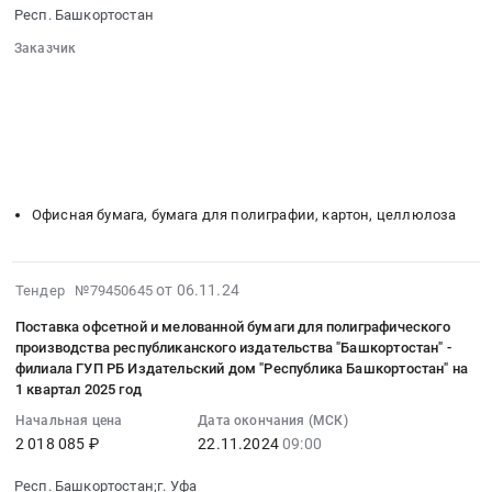
26
на
Респ. Башкортостан
Систем
топливо,
09:00:00
оказание
КонсультантПлюс.
Бункеровка
Заказчик
:
полиграфических
Цена:
судов
░░░░░░░░░░░░░░░░░░░░░░░░░░░░░░
Тендер
услуг
978071
░░░░░░░░░░░░░░░░░░
░░░░░░░░░░░░░░░░░░░░░░
Предмет
на
по
░░░░░░░░░░░░░░░░░░░░
░░░░░░░░░░░░░░░░░░░░░░░░
руб.
тендера:
поставку
печати
░░░░░░░░░░░░░░░░░░░░░░░░
░░░░░░
Поставка
газетной
░░░░░░░░░░░░░░░░░░░░░
газет
ГСМ
бумаги
░░░░░░░░░░░░░░░░░░░░░░░░░
Выбор
(АИ-95,
для
,
Офисная бумага, бумага для полиграфии, картон, целлюлоза
АИ-92)
нужд
Восход
по
Белорецкого
,
топливным
информационного
Торатау
2024-
картам
от 06.11.24
Тендер №79450645
центра
,
11-
для
–
Салауат
Поставка офсетной и мелованной бумаги для полиграфического
23
нужд
филиала
производства республиканского издательства "Башкортостан" -
at
06:02:20
ГУП
ГУП
филиала ГУП РБ Издательский дом "Республика Башкортостан" на
Респ.
:
РБ
1 квартал 2025 год
РБ
Башкортостан,
2024-
Издательский
ИД
Начальная цена
Дата окончания (МСК)
Башкортостан
11-
дом
Республика
2 018 085 ₽
22.11.2024
09:00
республика
22
Республика
Башкортостан
,
09:00:00
Башкортостан
Респ. Башкортостан;г. Уфа
Тендер