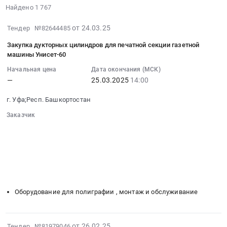
Найдено 1 767
2025-
от 24.03.25
Тендер №82644485
03-
Закупка дукторных цилиндров для печатной секции газетной
24
машины Унисет-60
15:02:29
Начальная цена
Дата окончания (МСК)
:
—
25.03.2025
14:00
2025-
03-
г. Уфа;Респ. Башкортостан
25
Заказчик
14:00:00
░░░░░░░░░░░░░░░░░░░░░░░░░░░░░░
:
░░░░░░░░░░░░░░░░░░
░░░░░░░░░░░░░░░░░░░░░░
Тендер
░░░░░░░░░░░░░░░░░░░░
░░░░░░░░░░░░░░░░░░░░░░░░
на
░░░░░░░░░░░░░░░░░░░░░░░░
░░░░░░
закупку
░░░░░░░░░░░░░░░░░░░░░
дукторных
░░░░░░░░░░░░░░░░░░░░░░░░░
цилиндров
Оборудование для полиграфии , монтаж и обслуживание
для
печатной
секции
2025-
от 26.02.25
Тендер №81979046