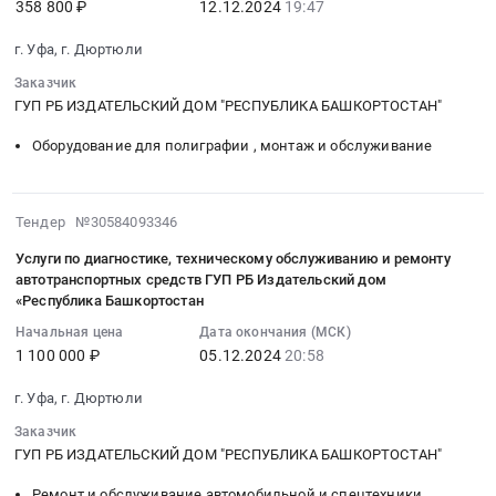
WEB
358 800 ₽
12.12.2024
19:47
филиала
услуг
12
республика
STAR
ГУП
по
19:47:38
,
г. Уфа, г. Дюртюли
для
РБ
обслуживанию
:
Russia,
нужд
Издательский
Заказчик
по
Тендер
RU
Республиканского
ГУП РБ ИЗДАТЕЛЬСКИЙ ДОМ "РЕСПУБЛИКА БАШКОРТОСТАН"
дом
заявкам
на
Башкортостан
издательства
«Республика
информационной
поставку
республика
Оборудование для полиграфии , монтаж и обслуживание
Башкортостан.
Башкортостан»
системы
запасных
Подготовка
Цена:
Тендер
Электронное
частей
площадей
0
на
издательство
для
под
2024-
Тендер №30584093346
руб.
закупку
для
цифровой
строительство,
12-
офсетных
нужд
Услуги по диагностике, техническому обслуживанию и ремонту
печатной
Расчистка
05
термальных
автотранспортных средств ГУП РБ Издательский дом
ГУП
машины
просек,
20:58:19
«Республика Башкортостан
пластин
Издательский
Canon
Сооружение
:
для
дом
Начальная цена
Дата окончания (МСК)
imagePRESS
насыпей
2024-
нужд
Республика
1 100 000 ₽
05.12.2024
20:58
C650
Предмет
12-
Республиканского
Башкортостан
типографии
тендера:
05
г. Уфа, г. Дюртюли
издательства
в
Стерлитамакского
Демонтаж
20:58:19
«Башкортостан»-
1
информационного
Заказчик
бетонного
:
филиала
полугодии
ГУП РБ ИЗДАТЕЛЬСКИЙ ДОМ "РЕСПУБЛИКА БАШКОРТОСТАН"
центра
гаража
Тендер
ГУП
2025
–
с
на
Ремонт и обслуживание автомобильной и спецтехники