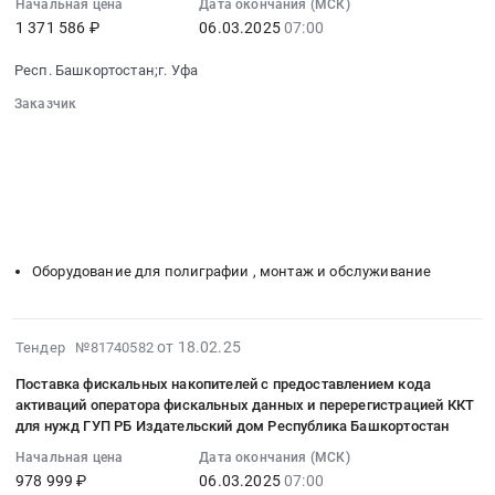
Начальная цена
Дата окончания (МСК)
типографий
2025-
республика
ГУП
1 371 586 ₽
06.03.2025
07:00
Белебеевского,
03-
Ремонт
РБ
Белорецкого,
06
зданий
Издательский
Респ. Башкортостан;г. Уфа
Бирского,
07:00:00
и
дом
Заказчик
Октябрьского,
:
сооружений
Республика
░░░░░░░░░░░░░░░░░░░░░░░░░░░░░░
Стерлитамакского
Тендер
Предмет
Башкортостан
░░░░░░░░░░░░░░░░░░
░░░░░░░░░░░░░░░░░░░░░░
информационных
на
тендера:
Тендер
░░░░░░░░░░░░░░░░░░░░
░░░░░░░░░░░░░░░░░░░░░░░░
центров
закупку
Выполнение
░░░░░░░░░░░░░░░░░░░░░░░░
░░░░░░
на
и
офсетных
░░░░░░░░░░░░░░░░░░░░░
работ
поставку
Нефтекамского
термальных
░░░░░░░░░░░░░░░░░░░░░░░░░
по
офсетной
дома
пластин
текущему
и
Оборудование для полиграфии , монтаж и обслуживание
печати
для
ремонту
мелованной
–
нужд
помещений
бумаги
филиалов
Республиканского
в
для
2025-
от 18.02.25
Тендер №81740582
ГУП
издательства
Федоровском
полиграфического
03-
РБ
Башкортостан-
ИЦ,
Поставка фискальных накопителей с предоставлением кода
производства
07
ИД
филиала
активаций оператора фискальных данных и перерегистрацией ККТ
по
республиканского
12:41:42
"Республика
ГУП
для нужд ГУП РБ Издательский дом Республика Башкортостан
адресу:
издательства
:
Башкортостан"
РБ
Федоровский
Башкортостан-
Начальная цена
Дата окончания (МСК)
2025-
at
Издательский
район,
978 999 ₽
06.03.2025
07:00
филиала
03-