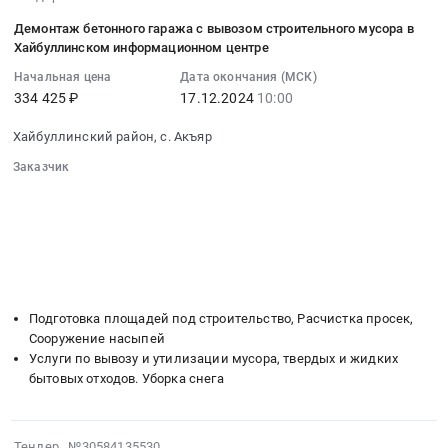
по
республика
12-
для
обслуживанию
Демонтаж бетонного гаража с вывозом строительного мусора в
Услуги
16
нужд
Хайбуллинском информационном центре
по
Интернет,
12:11:10
Республиканского
заявкам
Начальная цена
Дата окончания (МСК)
передачи
:
издательства
информационной
334 425 ₽
17.12.2024
10:00
данных,
2024-
Башкортостан
системы
местной
12-
Тендер
Хайбуллинский район, с. Акъяр
Электронное
телефонной
17
на
издательство
Заказчик
связи
10:00:00
закупку
для
░░░░░░░░░░░░░░░░░░░░░░░░░░░░░░
Предмет
:
газетной
нужд
░░░░░░░░░░░░░░░░░░
░░░░░░░░░░░░░░░░░░░░░░
тендера:
Тендер
черной
░░░░░░░░░░░░░░░░░░░░
░░░░░░░░░░░░░░░░░░░░░░░░
ГУП
Оказание
на
краски
░░░░░░░░░░░░░░░░░░░░░░░░
░░░░░░
Издательский
услуг
демонтаж
KMI
░░░░░░░░░░░░░░░░░░░░░
дом
доступа
бетонного
░░░░░░░░░░░░░░░░░░░░░░░░░
WEB
Республика
к
гаража
STAR
Башкортостан
Подготовка площадей под строительство, Расчистка просек,
сети
с
для
в
Сооружение насыпей
Интернет
вывозом
нужд
Услуги по вывозу и утилизации мусора, твердых и жидких
1
в
строительного
Республиканского
бытовых отходов. Уборка снега
полугодии
2025
мусора
издательства
2025
году
в
Башкортостан
года
для
Хайбуллинском
at
2024-
at
Тендер №30584135530