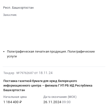
Респ.
ГУП
11-
Башкортостан,
РБ
Респ. Башкортостан
26
Башкортостан
Издательский
Заказчик
09:00:00
республика
дом
░░░░░░░░░░░░░░░░░░░░░░░░░░░░░░
:
,
Республика
░░░░░░░░░░░░░░░░░░
░░░░░░░░░░░░░░░░░░░░░░
Тендер
Russia,
Башкортостан
░░░░░░░░░░░░░░░░░░░░
░░░░░░░░░░░░░░░░░░░░░░░░
на
RU
на
░░░░░░░░░░░░░░░░░░░░░░░░
░░░░░░
оказание
Башкортостан
░░░░░░░░░░░░░░░░░░░░░
2025
полиграфических
республика
░░░░░░░░░░░░░░░░░░░░░░░░░
год
услуг
Программное
at
Полиграфическая печатная продукция. Полиграфические
по
обеспечение
Респ.
услуги
печати
(юридическое,
Башкортостан,
газет
бухгалтерское,
Башкортостан
Выбор
информационно-
республика
2024-
от 18.11.24
Тендер №79762687
,
справочные
,
11-
Восход
системы).
Поставка газетной бумаги для нужд Белорецкого
Russia,
27
,
Сопровождение
информационного центра – филиала ГУП РБ ИД Республика
RU
11:47:54
Торатау
Башкортостан
Предмет
Башкортостан
:
,
тендера:
республика
Начальная цена
Дата окончания (МСК)
2024-
Салауат
Допоставка
1 184 400 ₽
26.11.2024
09:00
Бензины.
11-
Тендер
экземпляров
Дизельное