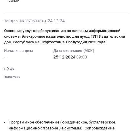
связи
по
сети
республика
текущей
Интернет
Аудиторские
эксплуатации
в
услуги,
2024-
объектов
от 24.12.24
Тендер №80796913
2025
Бухгалтерский
12-
автоматизации
году
учет
Оказание услуг по обслуживанию по заявкам информационной
24
автоматизированной
для
Предмет
системы Электронное издательство для нужд ГУП Издательский
09:23:29
информационной
нужд
тендера:
дом Республика Башкортостан в 1 полугодии 2025 года
:
системы
ГУП
Услуги
Начальная цена
Дата окончания (МСК)
2024-
Административная
РБ
по
—
25.12.2024
09:00
12-
панель
Издательский
проведению
25
средств
дом
финансового
г. Уфа
09:00:00
массовой
Республика
аудита.
Заказчик
:
информации
Башкортостан
Цена:
░░░░░░░░░░░░░░░░░░░░░░░░░░░░░░
Тендер
Республики
Тендер
940000
░░░░░░░░░░░░░░░░░░
░░░░░░░░░░░░░░░░░░░░░░
на
Башкортостан.
на
руб.
░░░░░░░░░░░░░░░░░░░░
░░░░░░░░░░░░░░░░░░░░░░░░
оказание
Цена:
оказание
░░░░░░░░░░░░░░░░░░░░░░░░
░░░░░░
услуг
2636053
░░░░░░░░░░░░░░░░░░░░░
услуг
по
░░░░░░░░░░░░░░░░░░░░░░░░░
руб.
доступа
обслуживанию
к
Программное обеспечение (юридическое, бухгалтерское,
по
сети
информационно-справочные системы). Сопровождение
заявкам