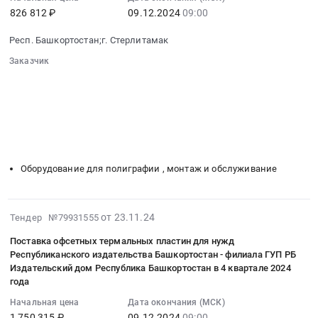
2024-
республика
дома
Республика
826 812 ₽
09.12.2024
09:00
Башкортостан
12-
,
Республика
Башкортостан.
at
09
Russia,
Башкортостан
Респ. Башкортостан;г. Стерлитамак
Цена:
Респ.
09:00:00
RU
в
0
Башкортостан,
Заказчик
:
Башкортостан
2025
руб.
Башкортостан
░░░░░░░░░░░░░░░░░░░░░░░░░░░░░░
Тендер
республика
году
░░░░░░░░░░░░░░░░░░
░░░░░░░░░░░░░░░░░░░░░░
республика
на
Оборудование
Тендер
░░░░░░░░░░░░░░░░░░░░
░░░░░░░░░░░░░░░░░░░░░░░░
,
поставку
для
░░░░░░░░░░░░░░░░░░░░░░░░
░░░░░░
на
Russia,
офсетных
░░░░░░░░░░░░░░░░░░░░░
полиграфии
предоставление
RU
пластин
░░░░░░░░░░░░░░░░░░░░░░░░░
,
услуг
Башкортостан
для
монтаж
сотовой
Оборудование для полиграфии , монтаж и обслуживание
республика
полиграфического
и
связи
Ремонт
производства
обслуживание
и
и
Стерлитамакского
Предмет
мобильного
2024-
обслуживание
от 23.11.24
Тендер №79931555
информационного
тендера:
интернета
12-
автомобильной
центра
Поставка
Поставка офсетных термальных пластин для нужд
для
10
и
–
Республиканского издательства Башкортостан - филиала ГУП РБ
запасных
нужд
08:22:44
спецтехники
филиала
Издательский дом Республика Башкортостан в 4 квартале 2024
частей
ГУП
:
Предмет
года
ГУП
для
РБ
2024-
тендера:
РБ
цифровой
Начальная цена
Дата окончания (МСК)
Издательского
12-
Услуги
Издательский
1 750 315 ₽
09.12.2024
09:00