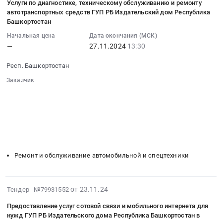
C650
Услуги по диагностике, техническому обслуживанию и ремонту
типографии
ГУП
РБ
26
,
типографии
автотранспортных средств ГУП РБ Издательский дом Республика
Стерлитамакского
РБ
Издательский
14:46:29
Russia,
Башкортостан
Стерлитамакского
информационного
Издательский
дом
:
RU
информационного
центра
Начальная цена
Дата окончания (МСК)
дом
«Республика
2024-
Башкортостан
центра
—
27.11.2024
13:30
–
Республика
Башкортостан.
11-
республика
–
филиала
Башкортостан
Цена:
27
Клининговые
Респ. Башкортостан
филиала
ГУП
at
1100000
13:30:00
услуги
ГУП
РБ
Заказчик
г.
руб.
:
Предмет
РБ
Издательский
░░░░░░░░░░░░░░░░░░░░░░░░░░░░░░
Уфа;Респ.
Тендер
тендера:
Издательский
░░░░░░░░░░░░░░░░░░
░░░░░░░░░░░░░░░░░░░░░░
дом
Башкортостан,
на
Оказание
░░░░░░░░░░░░░░░░░░░░
░░░░░░░░░░░░░░░░░░░░░░░░
дом
«Республика
Башкортостан
услуги
услуг
░░░░░░░░░░░░░░░░░░░░░░░░
░░░░░░
Республика
Башкортостан.
республика
по
░░░░░░░░░░░░░░░░░░░░░
по
Башкортостан
Цена:
,
диагностике,
░░░░░░░░░░░░░░░░░░░░░░░░░
комплексной
Тендер
358800
Russia,
техническому
уборке
на
Ремонт и обслуживание автомобильной и спецтехники
руб.
RU
обслуживанию
офисных
поставку
Башкортостан
и
и
запасных
республика
ремонту
производственных
частей
2024-
от 23.11.24
Тендер №79931552
Оборудование
автотранспортных
помещений
для
12-
для
средств
в
Предоставление услуг сотовой связи и мобильного интернета для
цифровой
03
полиграфии
ГУП
нужд ГУП РБ Издательского дома Республика Башкортостан в
зданиях
печатной
15:30:57