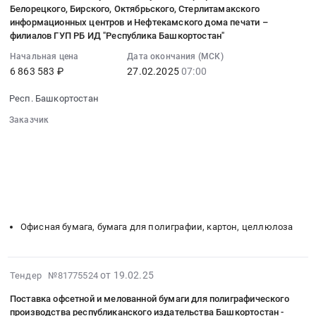
28
по
Белорецкого, Бирского, Октябрьского, Стерлитамакского
Russia,
10:28:24
адресу:
информационных центров и Нефтекамского дома печати –
RU
:
филиалов ГУП РБ ИД "Республика Башкортостан"
Федоровский
Башкортостан
2025-
район,
республика
Начальная цена
Дата окончания (МСК)
02-
с.
6 863 583 ₽
27.02.2025
07:00
Оборудование
27
Федоровка,
для
07:00:00
Респ. Башкортостан
ул.
полиграфии
:
Социалистическая,
,
Заказчик
Тендер
20
монтаж
░░░░░░░░░░░░░░░░░░░░░░░░░░░░░░
на
Тендер
░░░░░░░░░░░░░░░░░░
░░░░░░░░░░░░░░░░░░░░░░
и
поставку
░░░░░░░░░░░░░░░░░░░░
░░░░░░░░░░░░░░░░░░░░░░░░
на
обслуживание
газетной
░░░░░░░░░░░░░░░░░░░░░░░░
░░░░░░
выполнение
Предмет
бумаги
░░░░░░░░░░░░░░░░░░░░░
работ
тендера:
░░░░░░░░░░░░░░░░░░░░░░░░░
для
по
Закупка
нужд
текущему
Офисная бумага, бумага для полиграфии, картон, целлюлоза
дукторных
типографий
ремонту
цилиндров
Белебеевского,
помещений
для
Белорецкого,
в
2025-
печатной
от 19.02.25
Тендер №81775524
Бирского,
Федоровском
02-
секции
Октябрьского,
Поставка офсетной и мелованной бумаги для полиграфического
ИЦ,
28
газетной
Стерлитамакского
производства республиканского издательства Башкортостан -