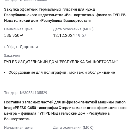
нужд
информационном
г.
12-
г.
ГУП
центре
Закупка офсетных термальных пластин для нужд
Уфа;Респ.
12
Уфа,
РБ
Тендер
Республиканского издательства «Башкортостан» -филиала ГУП РБ
Башкортостан,
19:57:09
Башкортостан
Издательский дом «Республика Башкортостан»
Издательский
на
Башкортостан
:
республика
дом
демонтаж
республика
Начальная цена
Дата окончания (МСК)
2024-
,
Республика
бетонного
586 950 ₽
12.12.2024
19:57
,
12-
Russia,
Башкортостан.
гаража
Russia,
12
RU
г. Уфа, г. Дюртюли
Цена:
с
RU
19:57:09
Башкортостан
2888965
вывозом
Башкортостан
Заказчик
:
республика
руб.
строительного
республика
ГУП РБ ИЗДАТЕЛЬСКИЙ ДОМ "РЕСПУБЛИКА БАШКОРТОСТАН"
Тендер
Программное
мусора
Краски,
на
обеспечение
Оборудование для полиграфии , монтаж и обслуживание
в
Лаки,
закупку
(юридическое,
Хайбуллинском
Клеи
офсетных
бухгалтерское,
информационном
Предмет
термальных
информационно-
2024-
центре
Тендер №30584135529
тендера:
пластин
справочные
12-
at
Закупка
для
Поставка запасных частей для цифровой печатной машины Canon
системы).
12
Хайбуллинский
газетной
imagePRESS C650 типографии Стерлитамакского информационного
нужд
Сопровождение
19:47:38
район,
черной
центра – филиала ГУП РБ Издательский дом «Республика
Республиканского
Предмет
:
с.
Башкортостан
краски
издательства
тендера:
2024-
Акъяр,
KMI
Начальная цена
Дата окончания (МСК)
«Башкортостан»-
Оказание
12-
Башкортостан