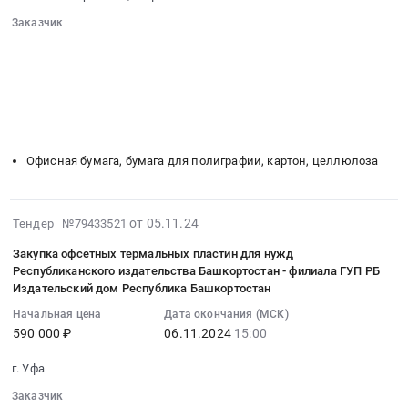
Russia,
:
на
на
RU
Заказчик
Тендер
2025
поставку
░░░░░░░░░░░░░░░░░░░░░░░░░░░░░░
Башкортостан
на
год.
газетной
░░░░░░░░░░░░░░░░░░
░░░░░░░░░░░░░░░░░░░░░░
республика
поставку
Цена:
░░░░░░░░░░░░░░░░░░░░
░░░░░░░░░░░░░░░░░░░░░░░░
бумаги
Полиграфическая
офсетной
14343093
░░░░░░░░░░░░░░░░░░░░░░░░
░░░░░░
для
печатная
и
░░░░░░░░░░░░░░░░░░░░░
руб.
нужд
продукция.
░░░░░░░░░░░░░░░░░░░░░░░░░
мелованной
Белорецкого
Полиграфические
бумаги
информационного
Офисная бумага, бумага для полиграфии, картон, целлюлоза
услуги
для
центра
Предмет
полиграфического
–
тендера:
производства
филиала
2024-
от 05.11.24
Оказание
Тендер №79433521
республиканского
ГУП
11-
полиграфических
издательства
Закупка офсетных термальных пластин для нужд
РБ
05
услуг
"Башкортостан"-
Республиканского издательства Башкортостан - филиала ГУП РБ
ИД
14:57:36
по
Издательский дом Республика Башкортостан
филиала
Республика
:
печати
ГУП
Начальная цена
Дата окончания (МСК)
Башкортостан
2024-
газет
РБ
590 000 ₽
06.11.2024
15:00
at
11-
Выбор
Издательский
Респ.
06
,
г. Уфа
дом
Башкортостан,
15:00:00
Восход
"Республика
Заказчик
Башкортостан
:
,