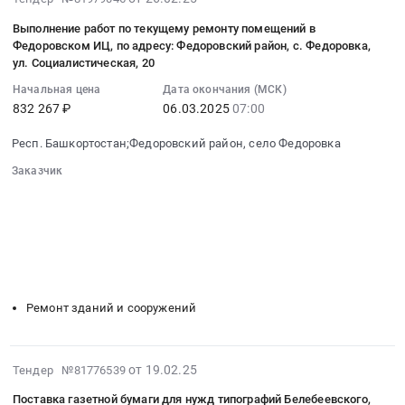
газетной
03-
машины
Выполнение работ по текущему ремонту помещений в
07
Унисет-60
Федоровском ИЦ, по адресу: Федоровский район, с. Федоровка,
09:29:47
Тендер
ул. Социалистическая, 20
:
на
Начальная цена
Дата окончания (МСК)
2025-
закупку
832 267 ₽
06.03.2025
07:00
03-
дукторных
06
цилиндров
Респ. Башкортостан;Федоровский район, село Федоровка
07:00:00
для
Заказчик
:
печатной
░░░░░░░░░░░░░░░░░░░░░░░░░░░░░░
Тендер
секции
░░░░░░░░░░░░░░░░░░
░░░░░░░░░░░░░░░░░░░░░░
на
газетной
░░░░░░░░░░░░░░░░░░░░
░░░░░░░░░░░░░░░░░░░░░░░░
выполнение
машины
░░░░░░░░░░░░░░░░░░░░░░░░
░░░░░░
работ
░░░░░░░░░░░░░░░░░░░░░
Унисет-60
по
░░░░░░░░░░░░░░░░░░░░░░░░░
at
текущему
г.
Ремонт зданий и сооружений
ремонту
Уфа;Респ.
помещений
Башкортостан,
в
Башкортостан
2025-
от 19.02.25
Тендер №81776539
Федоровском
республика
02-
ИЦ,
,
Поставка газетной бумаги для нужд типографий Белебеевского,