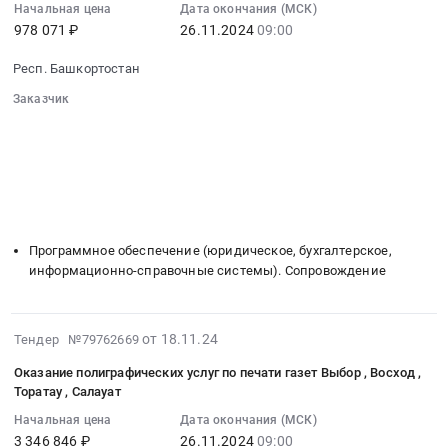
11:47:45
доступа
Начальная цена
Дата окончания (МСК)
ГУП
новогодних
Издательский
978 071 ₽
26.11.2024
09:00
:
к
РБ
подарков.
дом
2024-
сети
Издательский
Цена:
Республика
Респ. Башкортостан
11-
Интернет
дом
940493
Башкортостан
26
в
Заказчик
Республика
руб.
в
09:00:00
░░░░░░░░░░░░░░░░░░░░░░░░░░░░░░
2025
Башкортостан
4
░░░░░░░░░░░░░░░░░░
░░░░░░░░░░░░░░░░░░░░░░
:
году
на
квартале
░░░░░░░░░░░░░░░░░░░░
░░░░░░░░░░░░░░░░░░░░░░░░
Тендер
для
2025
2024
░░░░░░░░░░░░░░░░░░░░░░░░
░░░░░░
на
нужд
год
░░░░░░░░░░░░░░░░░░░░░
года.
допоставку
ГУП
Тендер
░░░░░░░░░░░░░░░░░░░░░░░░░
Цена:
экземпляров
РБ
на
1750315
Программное обеспечение (юридическое, бухгалтерское,
Систем
Издательский
поставку
руб.
информационно-справочные системы). Сопровождение
КонсультантПлюс
дом
ГСМ
Тендер
Республика
(АИ-95,
на
Башкортостан.
АИ-92)
2024-
от 18.11.24
допоставку
Тендер №79762669
Цена:
по
11-
экземпляров
864460
топливным
Оказание полиграфических услуг по печати газет Выбор , Восход ,
27
Систем
руб.
картам
Торатау , Салауат
11:47:47
КонсультантПлюс
для
Начальная цена
Дата окончания (МСК)
:
at
нужд
3 346 846 ₽
26.11.2024
09:00
2024-