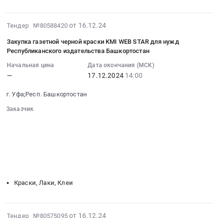
Интернет
информационной
в
системы
2025
2024-
от 16.12.24
Тендер №80588420
Электронное
году
12-
издательство
Закупка газетной черной краски KMI WEB STAR для нужд
для
16
для
Республиканского издательства Башкортостан
нужд
14:49:01
нужд
ГУП
Начальная цена
Дата окончания (МСК)
:
ГУП
РБ
—
17.12.2024
14:00
2024-
Издательский
Издательский
12-
дом
г. Уфа;Респ. Башкортостан
дом
17
Республика
Республика
Заказчик
14:00:00
Башкортостан
Башкортостан
░░░░░░░░░░░░░░░░░░░░░░░░░░░░░░
:
в
░░░░░░░░░░░░░░░░░░
░░░░░░░░░░░░░░░░░░░░░░
at
Тендер
1
░░░░░░░░░░░░░░░░░░░░
░░░░░░░░░░░░░░░░░░░░░░░░
Респ.
на
полугодии
░░░░░░░░░░░░░░░░░░░░░░░░
░░░░░░
Башкортостан,
закупку
░░░░░░░░░░░░░░░░░░░░░
2025
Башкортостан
газетной
░░░░░░░░░░░░░░░░░░░░░░░░░
года
республика
черной
Тендер
,
Краски, Лаки, Клеи
краски
на
Russia,
KMI
оказание
RU
WEB
услуг
Башкортостан
2024-
от 16.12.24
Тендер №80575095
STAR