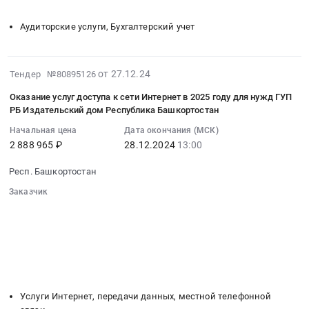
░░░░░░░░░░░░░░░░░░░░░░░░░
перерегистрацией
Башкортостан,
по
для
республика
ККТ
Башкортостан
Аудиторские услуги, Бухгалтерский учет
проведению
нужд
Офисная
для
республика
финансового
Республиканского
бумага,
нужд
,
аудита
издательства
бумага
ГУП
Russia,
2024-
Тендер
Башкортостан
от 27.12.24
для
Тендер №80895126
РБ
RU
12-
на
-
полиграфии,
Издательский
Оказание услуг доступа к сети Интернет в 2025 году для нужд ГУП
Башкортостан
27
услуги
филиала
картон,
РБ Издательский дом Республика Башкортостан
дом
республика
14:04:23
по
ГУП
целлюлоза
Республика
Программное
Начальная цена
Дата окончания (МСК)
:
проведению
РБ
Предмет
Башкортостан.
обеспечение
2 888 965 ₽
28.12.2024
13:00
2024-
финансового
Издательский
тендера:
Цена:
(юридическое,
12-
аудита
дом
Поставка
978999
Респ. Башкортостан
бухгалтерское,
28
at
Республика
газетной
руб.
информационно-
Заказчик
13:00:00
г.
Башкортостан.
бумаги.
справочные
░░░░░░░░░░░░░░░░░░░░░░░░░░░░░░
:
Уфа,
Цена:
Цена:
░░░░░░░░░░░░░░░░░░
░░░░░░░░░░░░░░░░░░░░░░
системы).
Тендер
Башкортостан
0
12999360
░░░░░░░░░░░░░░░░░░░░
░░░░░░░░░░░░░░░░░░░░░░░░
Сопровождение
на
республика
руб.
руб.
░░░░░░░░░░░░░░░░░░░░░░░░
░░░░░░
Предмет
оказание
,
░░░░░░░░░░░░░░░░░░░░░
тендера:
услуг
Russia,
░░░░░░░░░░░░░░░░░░░░░░░░░
ОКАЗАНИЕ
доступа
RU
УСЛУГ
Услуги Интернет, передачи данных, местной телефонной
к
Башкортостан