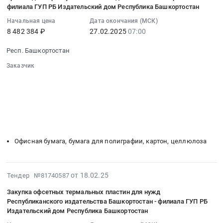
по
10:05:59
машины
филиала ГУП РБ Издательский дом Республика Башкортостан
информационных
адресу:
:
Унисет-60.
центров
Начальная цена
Дата окончания (МСК)
Федоровский
2025-
Цена:
и
8 482 384 ₽
27.02.2025
07:00
район,
02-
0
Нефтекамского
с.
27
руб.
Респ. Башкортостан
дома
Федоровка,
07:00:00
печати
Заказчик
ул.
:
–
░░░░░░░░░░░░░░░░░░░░░░░░░░░░░░
Социалистическая,
Тендер
филиалов
░░░░░░░░░░░░░░░░░░
░░░░░░░░░░░░░░░░░░░░░░
20
на
░░░░░░░░░░░░░░░░░░░░
░░░░░░░░░░░░░░░░░░░░░░░░
ГУП
at
поставку
░░░░░░░░░░░░░░░░░░░░░░░░
░░░░░░
РБ
Респ.
офсетной
░░░░░░░░░░░░░░░░░░░░░
ИД
Башкортостан;Федоровский
и
░░░░░░░░░░░░░░░░░░░░░░░░░
"Республика
район,
мелованной
Башкортостан"
Офисная бумага, бумага для полиграфии, картон, целлюлоза
село
бумаги
Тендер
Федоровка,
для
на
Башкортостан
полиграфического
поставку
2025-
от 18.02.25
Тендер №81740587
республика
производства
газетной
03-
,
республиканского
Закупка офсетных термальных пластин для нужд
бумаги
07
Russia,
издательства
Республиканского издательства Башкортостан - филиала ГУП РБ
для
12:41:41
RU
Башкортостан-
Издательский дом Республика Башкортостан
нужд
:
Башкортостан
филиала