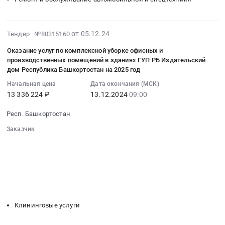
РБ
года.
филиала
вывозом
услуги
Издательский
Цена:
ГУП
строительного
по
дом
0
РБ
мусора
диагностике,
2025-
от 05.12.24
«Республика
Тендер №80315160
руб.
Издательский
в
техническому
02-
Башкортостан»
дом
Хайбуллинском
обслуживанию
Оказание услуг по комплексной уборке офисных и
12
at
«Республика
производственных помещений в зданиях ГУП РБ Издательский
информационном
и
10:23:57
г.
дом Республика Башкортостан на 2025 год
Башкортостан
центре.
ремонту
:
Уфа,г.
Тендер
Цена:
автотранспортных
Начальная цена
Дата окончания (МСК)
2024-
Дюртюли,
на
334425
13 336 224 ₽
13.12.2024
09:00
средств
12-
Башкортостан
поставку
руб.
ГУП
13
республика
Респ. Башкортостан
запасных
РБ
09:00:00
,
частей
Издательский
Заказчик
:
Russia,
для
дом
░░░░░░░░░░░░░░░░░░░░░░░░░░░░░░
Тендер
RU
цифровой
░░░░░░░░░░░░░░░░░░
░░░░░░░░░░░░░░░░░░░░░░
«Республика
на
Башкортостан
░░░░░░░░░░░░░░░░░░░░
░░░░░░░░░░░░░░░░░░░░░░░░
печатной
Башкортостан
оказание
республика
░░░░░░░░░░░░░░░░░░░░░░░░
░░░░░░
машины
Тендер
услуг
Оборудование
░░░░░░░░░░░░░░░░░░░░░
Canon
на
по
░░░░░░░░░░░░░░░░░░░░░░░░░
для
imagePRESS
услуги
комплексной
полиграфии
C650
по
Клининговые услуги
уборке
,
типографии
диагностике,
офисных
монтаж