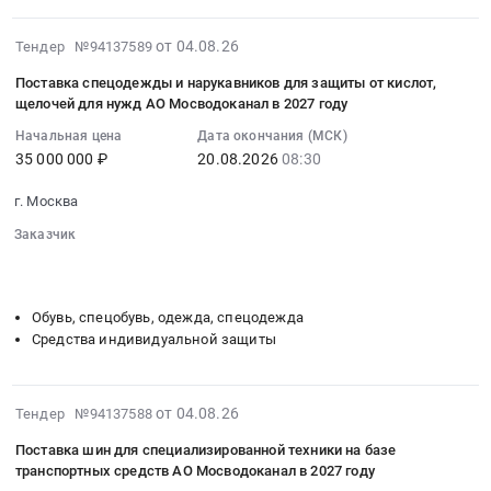
Москва
комплектующих
озона
и
нужд
город
для
(СПО-2)
циркуляционных
2026-
АО
от 04.08.26
Тендер №94137589
Медицинские
нужд
Рублевской
насосных
08-
Мосводоканал
и
АО
станции
Поставка спецодежды и нарукавников для защиты от кислот,
агрегатов
04
в
лабораторные
Мосводоканал
водоподготовки
щелочей для нужд АО Мосводоканал в 2027 году
для
16:46:57
2027
исследования
в
at
нужд
Начальная цена
Дата окончания (МСК)
:
году.
Предмет
2027
г.
АО
35 000 000 ₽
20.08.2026
08:30
2026-
Цена:
тендера:
году
Москва,
Мосводоканал
08-
21000000
Оказание
at
Москва
г. Москва
в
20
руб.
услуг
г.
город
2027
Заказчик
08:30:00
по
Москва,
,
году
░░░░░░░░░░░░░░░░░░░░░░
░░░░░░░░░░░░░░░░
:
проведению
Москва
Russia,
░░░░░░░░░░░░░░░░░░░░░░░░░░
Тендер
Тендер
предсменных,
город
RU
на
на
предрейсовых
Обувь, спецобувь, одежда, спецодежда
,
Москва
поставку
поставку
Средства индивидуальной защиты
и
Russia,
город
погружных
спецодежды
послесменных,
RU
Очистное
и
и
послерейсовых
Москва
и
циркуляционных
нарукавников
2026-
медицинских
от 04.08.26
Тендер №94137588
город
Фильтрующее
насосных
для
08-
осмотров
Суда
оборудование
агрегатов
Поставка шин для специализированной техники на базе
защиты
04
водителей
и
и
для
транспортных средств АО Мосводоканал в 2027 году
от
16:40:48
Специализированной
их
материалы,