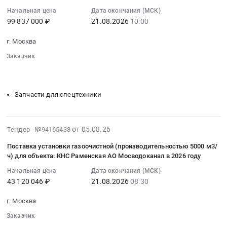
18:48:39
в
году
части
ним
Начальная цена
Дата окончания (МСК)
:
2027
at
Предмет
для
99 837 000 ₽
21.08.2026
10:00
2026-
году.
поселок
тендера:
нужд
08-
Цена:
Некрасовка,
АППАРАТЫ
г. Москва
АО
21
771845
Москва
БЕСПИЛОТНЫЕ
Мосводоканал
Заказчик
10:00:00
руб.
город
ЛЕТАТЕЛЬНЫЕ.
в
░░░░░░░░░░░░░░░░░░░░░░
░░░░░░░░░░░░░░░░
:
,
Цена:
░░░░░░░░░░░░░░░░░░░░░░░░░░
2027
Тендер
Russia,
516000
году
на
Запчасти для спецтехники
RU
руб.
Тендер
поставку
Москва
на
запасных
город
поставку
частей
2026-
Металлические
от 05.08.26
Тендер №94165438
решеток
для
08-
трубы
грабельных
малотоннажных
Поставка установки газоочистной (производительностью 5000 м3/
05
Предмет
и
ч) для объекта: КНС Раменская АО Мосводоканал в 2026 году
автомобилей
16:29:31
тендера:
запасных
АО
Начальная цена
Дата окончания (МСК)
:
Поставка
частей
Мосводоканал
43 120 046 ₽
21.08.2026
08:30
2026-
труб
к
в
08-
из
ним
г. Москва
2027
21
нержавеющей
для
году
Заказчик
08:30:00
стали
нужд
Тендер
░░░░░░░░░░░░░░░░░░░░░░
░░░░░░░░░░░░░░░░