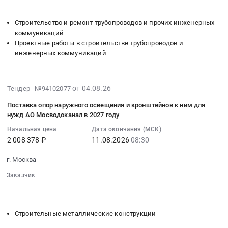
нужд
░░░░░░░░░░░░░░░░░░░░░░░░░░
руб.
и
Предмет
Москва
АО
функционально
тендера:
город
Строительство и ремонт трубопроводов и прочих инженерных
Мосводоканал
связанных
Поставка
,
коммуникаций
в
проектно-
спецодежды
Проектные работы в строительстве трубопроводов и
Russia,
2027
изыскательских
и
инженерных коммуникаций
RU
году
и
нарукавников
Москва
at
строительно-
для
город
г.
монтажных
защиты
2026-
от 04.08.26
Тендер №94102077
Шины
Москва,
работ
от
08-
для
Москва
Поставка опор наружного освещения и кронштейнов к ним для
по
кислот,
04
автомобилей
город
нужд АО Мосводоканал в 2027 году
объекту:
щелочей
08:52:11
и
,
"Подключение
Начальная цена
Дата окончания (МСК)
для
:
спецтехники
Russia,
к
2 008 378 ₽
11.08.2026
08:30
нужд
2026-
Предмет
RU
централизованной
АО
08-
тендера:
Москва
г. Москва
системе
Мосводоканал
11
Поставка
город
водоотведения
Заказчик
в
08:30:00
шин
Светотехническая
объекта:
░░░░░░░░░░░░░░░░░░░░░░
░░░░░░░░░░░░░░░░
2027
:
для
продукция,
░░░░░░░░░░░░░░░░░░░░░░░░░░
"Комплексная
году.
Тендер
специализированной
Лампы
застройка
Цена:
на
техники
Строительные металлические конструкции
и
территории
35000000
поставку
на
другое