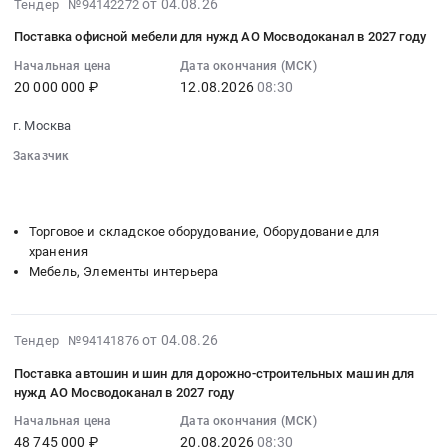
2026-
Оборудование
от 04.08.26
Тендер №94142272
АО
полнолицевых
RU
08-
и
Мосводоканал
для
Поставка офисной мебели для нужд АО Мосводоканал в 2027 году
Рязанская
06
материалы
в
нужд
область
18:35:07
Начальная цена
Дата окончания (МСК)
для
2027
АО
Услуги
20 000 000 ₽
12.08.2026
08:30
:
ремонта
году
Мосводоканал
грузовых
2026-
и
at
в
г. Москва
автомобильных
08-
обслуживания
г.
2027
перевозок
12
Заказчик
автомобильной
Москва,
году
Предмет
08:30:00
░░░░░░░░░░░░░░░░░░░░░░
░░░░░░░░░░░░░░░░
и
Москва
Тендер
тендера:
░░░░░░░░░░░░░░░░░░░░░░░░░░
:
спецтехники.
город
на
Оказание
Тендер
Гаражное
,
Торговое и складское оборудование, Оборудование для
поставку
услуг
на
оборудование
Russia,
хранения
масок
по
поставку
Предмет
Мебель, Элементы интерьера
RU
панорамных
перевозке
офисной
тендера:
Москва
полнолицевых
твердого
мебели
Поставка
город
для
биологического
для
щёток
2026-
Прочее
от 04.08.26
Тендер №94141876
нужд
топлива
нужд
автомобильных
08-
оборудование
АО
с
Поставка автошин и шин для дорожно-строительных машин для
АО
для
04
промышленного
Мосводоканал
Люберецких
нужд АО Мосводоканал в 2027 году
Мосводоканал
гаража
18:11:59
назначения
в
очистных
в
АО
Начальная цена
Дата окончания (МСК)
:
Предмет
2027
сооружений
2027
48 745 000 ₽
20.08.2026
08:30
Мосводоканал
2026-