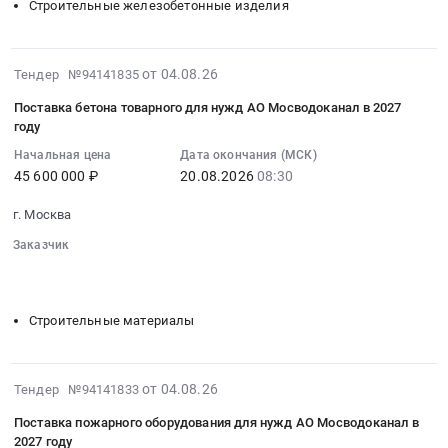
для
Строительные железобетонные изделия
RU
году
поставку
нужд
Москва
Тендер
общестроительных
АО
город
на
железобетонных
Мосводоканал
2026-
Торговое
от 04.08.26
Тендер №94141835
поставку
изделий
в
08-
и
автошин
для
Поставка бетона товарного для нужд АО Мосводоканал в 2027
2027
04
складское
и
году
нужд
году.
17:53:24
оборудование,
шин
АО
Цена:
Начальная цена
Дата окончания (МСК)
:
Оборудование
для
Мосводоканал
10000000
45 600 000 ₽
20.08.2026
08:30
2026-
для
дорожно-
Тендер
руб.
08-
хранения
строительных
г. Москва
на
20
Предмет
машин
поставку
Заказчик
08:30:00
тендера:
для
общестроительных
░░░░░░░░░░░░░░░░░░░░░░
░░░░░░░░░░░░░░░░
:
Поставка
нужд
железобетонных
░░░░░░░░░░░░░░░░░░░░░░░░░░
Тендер
офисной
АО
изделий
на
мебели
Мосводоканал
Строительные материалы
для
поставку
для
в
нужд
бетона
нужд
2027
АО
товарного
АО
2026-
году
от 04.08.26
Тендер №94141833
Мосводоканал
для
Мосводоканал
08-
at
at
нужд
Поставка пожарного оборудования для нужд АО Мосводоканал в
в
04
г.
г.
2027 году
АО
2027