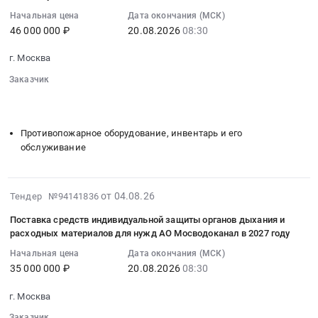
17:51:59
Москва,
Москва,
Мосводоканал
году.
Начальная цена
Дата окончания (МСК)
:
Москва
Москва
в
Цена:
46 000 000 ₽
20.08.2026
08:30
2026-
город
город
2027
20000000
08-
,
,
г. Москва
году
руб.
20
Russia,
Russia,
Тендер
Заказчик
08:30:00
RU
RU
на
░░░░░░░░░░░░░░░░░░░░░░
░░░░░░░░░░░░░░░░
:
Москва
Москва
поставку
░░░░░░░░░░░░░░░░░░░░░░░░░░
Тендер
город
город
бетона
на
Шины
Строительные
Противопожарное оборудование, инвентарь и его
товарного
поставку
для
обслуживание
железобетонные
для
пожарного
автомобилей
изделия
нужд
оборудования
и
Предмет
АО
для
спецтехники
2026-
тендера:
от 04.08.26
Тендер №94141836
Мосводоканал
нужд
Предмет
08-
Поставка
в
Поставка средств индивидуальной защиты органов дыхания и
АО
тендера:
04
общестроительных
2027
расходных материалов для нужд АО Мосводоканал в 2027 году
Мосводоканал
Поставка
17:51:57
железобетонных
году
в
автошин
Начальная цена
Дата окончания (МСК)
:
изделий
at
2027
и
35 000 000 ₽
20.08.2026
08:30
2026-
для
г.
году
шин
08-
нужд
Москва,
г. Москва
Тендер
для
20
АО
Москва
на
дорожно-
Заказчик