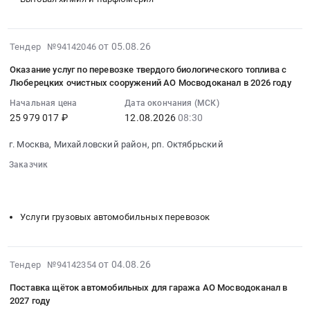
материалы,
Москва
поставку
текущий
монтаж
город
установки
ремонт
и
Запчасти
газоочистной
2026-
оборудования
от 05.08.26
Тендер №94142046
обслуживание
для
(производительностью
08-
для
Предмет
спецтехники
Оказание услуг по перевозке твердого биологического топлива с
5000
05
очистки
тендера:
Предмет
Люберецких очистных сооружений АО Мосводоканал в 2026 году
м3/
10:00:40
хозяйственно-
Поставка
тендера:
ч)
Начальная цена
Дата окончания (МСК)
:
бытовых
решеток
Поставка
25 979 017 ₽
12.08.2026
08:30
для
2026-
стоков
грабельных
запасных
объекта:
08-
Тендер
и
частей
г. Москва, Михайловский район, рп. Октябрьский
КНС
12
на
запасных
для
Раменская
Заказчик
08:30:00
техническое
частей
малотоннажных
АО
░░░░░░░░░░░░░░░░░░░░░░
░░░░░░░░░░░░░░░░
:
обслуживание
к
автомобилей
░░░░░░░░░░░░░░░░░░░░░░░░░░
Мосводоканал
Тендер
и
ним
АО
в
на
текущий
для
Услуги грузовых автомобильных перевозок
Мосводоканал
2026
оказание
ремонт
нужд
в
году
услуг
оборудования
АО
2027
at
по
для
Мосводоканал
2026-
от 04.08.26
году.
Тендер №94142354
г.
перевозке
очистки
в
08-
Цена:
Москва,
твердого
Поставка щёток автомобильных для гаража АО Мосводоканал в
хозяйственно-
2027
04
99837000
Москва
2027 году
биологического
бытовых
году.
18:43:50