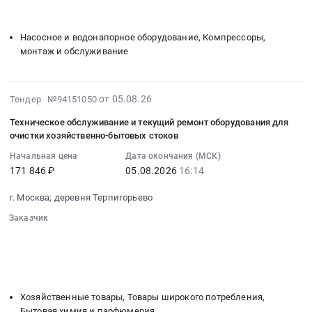
:
для
АО
на
░░░░░░░░░░░░░░░░░░░░░░░░░░
Тендер
Производственного
Мосводоканал
поставку
на
управления
Насосное и водонапорное оборудование, Компрессоры,
в
запасных
поставку
эксплуатации
монтаж и обслуживание
2027
частей
установки
и
году
для
газоочистной
ремонта
at
малотоннажных
(производительностью
энергомеханического
2026-
от 05.08.26
Тендер №94151050
г.
автомобилей
5000
оборудования
08-
Москва,
АО
Техническое обслуживание и текущий ремонт оборудования для
м3/
АО
06
Москва
Мосводоканал
очистки хозяйственно-бытовых стоков
ч)
Мосводоканал
10:27:07
город
в
для
в
Начальная цена
Дата окончания (МСК)
:
,
2027
объекта:
171 846 ₽
05.08.2026
16:14
2026
2026-
Russia,
году
КНС
году.
08-
RU
at
г. Москва; деревня Терпигорьево
Раменская
Цена:
05
Москва
г.
АО
21700000
Заказчик
16:14:01
город
Москва,
Мосводоканал
руб.
░░░░░░░░░░░░░░░░░░░░░░
░░░░░░░░░░░░░░░░
:
Очистное
Москва
░░░░░░░░░░░░░░░░░░░░░░░░░░░
в
Тендер
и
город
░░░░░░░░░░░░░░░░░░░░░░
░░░░░░░░░░░░░░░░
2026
на
Фильтрующее
,
░░░░░░░░░░░░░░░░░░░░░░░░░░░░
году
техническое
оборудование
Russia,
Тендер
обслуживание
Хозяйственные товары, Товары широкого потребления,
и
RU
на
и
Бытовая химия и парфюмерия