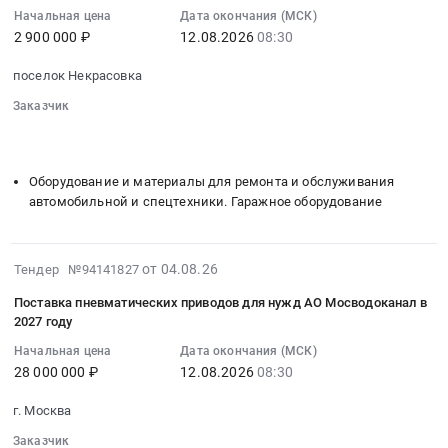
руб.
город
топлива
стоков
Начальная цена
Дата окончания (МСК)
Цена:
:
,
с
at
2 900 000 ₽
12.08.2026
08:30
17486300
2026-
Russia,
Люберецких
г.
руб.
08-
RU
поселок Некрасовка
очистных
Москва;
12
Москва
сооружений
деревня
Заказчик
08:30:00
город
АО
Терпигорьево,
░░░░░░░░░░░░░░░░░░░░░░
░░░░░░░░░░░░░░░░
:
Насосное
Мосводоканал
Московская
░░░░░░░░░░░░░░░░░░░░░░░░░░
Тендер
и
в
область
на
Оборудование и материалы для ремонта и обслуживания
водонапорное
2026
Москва
поставку
автомобильной и спецтехники. Гаражное оборудование
оборудование,
году
город
щёток
Компрессоры,
Тендер
,
автомобильных
монтаж
на
Russia,
для
2026-
от 04.08.26
Тендер №94141827
и
оказание
RU
гаража
08-
обслуживание
услуг
Московская
Поставка пневматических приводов для нужд АО Мосводоканал в
АО
06
Предмет
по
область
2027 году
Мосводоканал
18:07:05
тендера:
перевозке
Хозяйственные
в
Начальная цена
Дата окончания (МСК)
:
Поставка
твердого
товары,
2027
28 000 000 ₽
12.08.2026
08:30
2026-
установки
биологического
Товары
году
08-
газоочистной
топлива
широкого
г. Москва
Тендер
12
(производительностью
с
потребления,
на
Заказчик
08:30:00