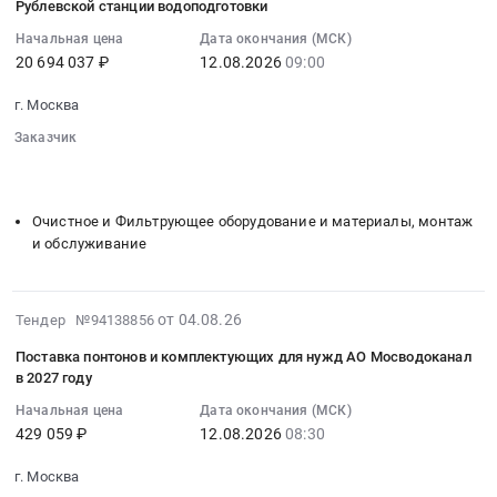
:
руб.
Рублевской станции водоподготовки
Москва
обязательному
послерейсовых
2026-
город
Начальная цена
Дата окончания (МСК)
страхованию
медицинских
08-
,
20 694 037 ₽
12.08.2026
09:00
автогражданской
осмотров
12
Russia,
ответственности
водителей
09:00:00
RU
г. Москва
владельцев
Специализированной
:
Москва
транспортных
Заказчик
автобазы
Тендер
город
░░░░░░░░░░░░░░░░░░░░░░
░░░░░░░░░░░░░░░░
средств
АО
на
Средства
░░░░░░░░░░░░░░░░░░░░░░░░░░
(ОСАГО)
Мосводоканал
оказание
индивидуальной
для
в
услуг
Очистное и Фильтрующее оборудование и материалы, монтаж
защиты
нужд
2027
по
и обслуживание
Предмет
АО
году
техническому
тендера:
Мосводоканал
Тендер
обслуживанию
Поставка
в
на
2026-
термокаталитического
от 04.08.26
Тендер №94138856
средств
2027
оказание
08-
деструктора
индивидуальной
году
Поставка понтонов и комплектующих для нужд АО Мосводоканал
услуг
04
с
защиты
в 2027 году
at
по
17:18:46
корректировкой
органов
г.
проведению
Начальная цена
Дата окончания (МСК)
:
программного
дыхания
Москва,
429 059 ₽
12.08.2026
08:30
предсменных,
2026-
обеспечения
и
Москва
предрейсовых
08-
станции
расходных
г. Москва
город
и
12
производства
материалов