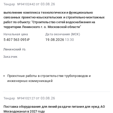
адресу:
Мосводоканал
Цена:
ультрафиолетовых
для
2026-
от 03.08.26
Тендер №94102442
RU
г.
в
2008378
ламп
мусора
08-
Москва
Москва,
2027
руб.
выполнение комплекса технологически и функционально
для
для
03
город
поселение
году
связанных проектно-изыскательских и строительно-монтажных
нужд
нужд
13:03:23
Кабельно-
работ по объекту: "Строительство сетей водоснабжения на
Сосенское,
at
АО
АО
:
проводниковая
территории Ленинского г. о. Московской области"
в
г.
Мосводоканал
Мосводоканал
2026-
продукция
близи
Москва,
Начальная цена
Дата окончания (МСК)
в
в
08-
Предмет
деревни
5 407 563 095 ₽
19.08.2026
13:30
Москва
2027
2027
19
тендера:
Николо-
город
году
году.
13:30:00
Поставка
Ленинский го.
Хованское",
,
Тендер
Цена:
:
кабельных
расположенного
Russia,
Заказчик
на
537000
Тендер
муфт
по
RU
░░░░░░░░░░░░░░░░░░░░░░
░░░░░░░░░░░░░░░░
поставку
руб.
на
и
адресу
░░░░░░░░░░░░░░░░░░░░░░░░░░
Москва
чехлов
выполнение
кожухов
г.
город
для
комплекса
Проектные работы в строительстве трубопроводов и
для
Москва,
Электрокерамика,
ультрафиолетовых
технологически
инженерных коммуникаций
нужд
поселение
Изоляторы,
ламп
и
АО
Сосенское,
Диэлектрики,
для
функционально
Мосводоканал
в
прочие
нужд
2026-
связанных
от 03.08.26
Тендер №94102127
в
Прокшино
электроизоляционные
АО
08-
проектно-
2027
(НАО)
материалы
Поставка оборудования для линий раздачи питания для нужд АО
Мосводоканал
03
изыскательских
годах.
1
Мосводоканал в 2027 году
Предмет