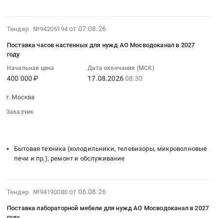
асфальта
Тендер:
город
и
СМЕСИ
Подшипники
смесей
АСФАЛЬТОБЕТОННЫЕ
2026-
Предмет
от 07.08.26
Тендер №94205194
асфальтобетонных
at
08-
тендера:
для
Поставка часов настенных для нужд АО Мосводоканал в 2027
г.
07
Поставка
нужд
году
Москва,
09:49:38
подшипников
АО
Москва
Начальная цена
Дата окончания (МСК)
:
для
Мосводоканал
400 000 ₽
17.08.2026
08:30
город
2026-
нужд
в
,
08-
АО
2027
г. Москва
Russia,
17
Мосводоканал
году
RU
Заказчик
08:30:00
в
at
Москва
░░░░░░░░░░░░░░░░░░░░░░
░░░░░░░░░░░░░░░░
:
2027
г.
░░░░░░░░░░░░░░░░░░░░░░░░░░
город
Тендер
году.
Москва,
Материалы
на
Цена:
Бытовая техника (холодильники, телевизоры, микроволновые
Москва
для
поставку
15000000
печи и пр.), ремонт и обслуживание
город
строительства
часов
руб.
,
дорог,
настенных
Russia,
ЖД
для
2026-
от 06.08.26
Тендер №94190080
RU
путей
нужд
08-
Москва
Предмет
Поставка лабораторной мебели для нужд АО Мосводоканал в 2027
АО
06
город
году