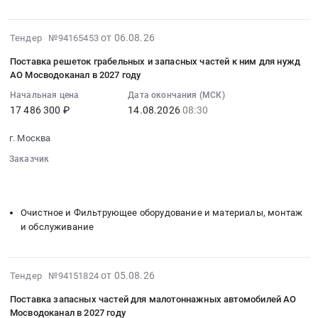
БЕСПИЛОТНЫЕ
настенных
Лабораторное
году
ЛЕТАТЕЛЬНЫЕ
для
(кроме
Тендер
Тендер
2026-
от 06.08.26
нужд
Тендер №94165453
медицинского)
на
на
08-
АО
и
поставку
Поставка решеток грабельных и запасных частей к ним для нужд
аппараты
06
Мосводоканал
испытательное
АО Мосводоканал в 2027 году
труб
БЕСПИЛОТНЫЕ
08:46:23
в
оборудование
из
ЛЕТАТЕЛЬНЫЕ
Начальная цена
Дата окончания (МСК)
:
2027
и
нержавеющей
17 486 300 ₽
14.08.2026
08:30
at
2026-
году.
материалы,
стали
г.
08-
Цена:
обслуживание
г. Москва
для
Москва,
14
400000
и
Производственного
Москва
Заказчик
08:30:00
руб.
монтаж
управления
город
░░░░░░░░░░░░░░░░░░░░░░
░░░░░░░░░░░░░░░░
:
Предмет
эксплуатации
░░░░░░░░░░░░░░░░░░░░░░░░░░
,
Тендер
тендера:
и
Russia,
на
Очистное и Фильтрующее оборудование и материалы, монтаж
Поставка
ремонта
RU
поставку
и обслуживание
лабораторной
энергомеханического
Москва
решеток
мебели
оборудования
город
грабельных
для
АО
Самолеты,
и
2026-
от 05.08.26
нужд
Тендер №94151824
Мосводоканал
Вертолеты
запасных
08-
АО
в
и
Поставка запасных частей для малотоннажных автомобилей АО
частей
05
Мосводоканал
2026
Мосводоканал в 2027 году
их
к