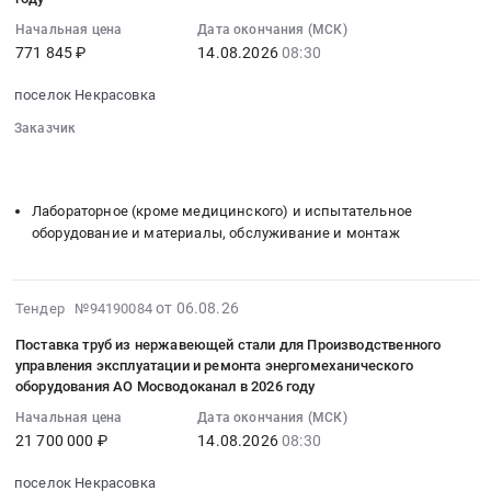
тендера:
Мосводоканал
15:01:54
Материалы
СМЕСИ
в
Начальная цена
Дата окончания (МСК)
:
для
АСФАЛЬТОБЕТОННЫЕ.
2027
771 845 ₽
14.08.2026
08:30
2026-
строительства
Цена:
году
08-
дорог,
43763
поселок Некрасовка
Тендер
14
ЖД
руб.
на
Заказчик
08:30:00
путей
поставку
░░░░░░░░░░░░░░░░░░░░░░
░░░░░░░░░░░░░░░░
:
Предмет
░░░░░░░░░░░░░░░░░░░░░░░░░░
часов
Тендер
тендера:
настенных
на
Поставка
Лабораторное (кроме медицинского) и испытательное
для
поставку
асфальта
оборудование и материалы, обслуживание и монтаж
нужд
лабораторной
и
АО
мебели
смесей
Мосводоканал
для
2026-
асфальтобетонных
от 06.08.26
Тендер №94190084
в
нужд
08-
для
2027
Поставка труб из нержавеющей стали для Производственного
АО
06
нужд
году
управления эксплуатации и ремонта энергомеханического
Мосводоканал
14:31:37
АО
оборудования АО Мосводоканал в 2026 году
at
в
:
Мосводоканал
г.
Начальная цена
Дата окончания (МСК)
2027
2026-
в
Москва,
21 700 000 ₽
14.08.2026
08:30
году
08-
2027
Москва
Тендер
14
году.
поселок Некрасовка
город