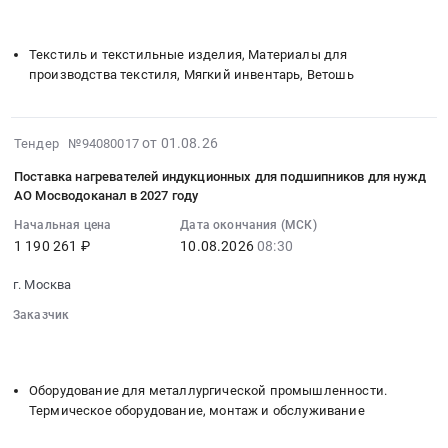
░░░░░░░░░░░░░░░░░░░░░░
░░░░░░░░░░░░░░░░
:
тендера:
тендера:
году
функционально
░░░░░░░░░░░░░░░░░░░░░░░░░░
Тендер
выполнение
Поставка
Тендер
связанных
на
комплекса
Текстиль и текстильные изделия, Материалы для
чехлов
на
проектно-
поставку
технологически
производства текстиля, Мягкий инвентарь, Ветошь
для
поставку
изыскательских
текстиля
и
ультрафиолетовых
оборудования
и
специального
функционально
ламп
для
строительно-
назначения
связанных
2026-
от 01.08.26
Тендер №94080017
для
линий
монтажных
для
проектно-
08-
нужд
раздачи
работ
Поставка нагревателей индукционных для подшипников для нужд
нужд
изыскательских
01
АО
питания
по
АО Мосводоканал в 2027 году
АО
и
14:21:57
Мосводоканал
для
объекту:
Мосводоканал
Начальная цена
Дата окончания (МСК)
строительно-
:
в
нужд
"Строительство
в
1 190 261 ₽
10.08.2026
08:30
монтажных
2026-
2027
АО
сетей
2027
работ
08-
году.
Мосводоканал
водоснабжения
г. Москва
году
по
10
Цена:
в
на
Тендер
объекту:
Заказчик
08:30:00
2900000
2027
территории
на
░░░░░░░░░░░░░░░░░░░░░░
░░░░░░░░░░░░░░░░
"Подключение
:
руб.
году
Ленинского
░░░░░░░░░░░░░░░░░░░░░░░░░░
поставку
к
Тендер
at
г.о.
текстиля
централизованной
на
Оборудование для металлургической промышленности.
поселок
Московской
специального
системе
поставку
Термическое оборудование, монтаж и обслуживание
Некрасовка,
области"
назначения
водоотведения
нагревателей
Москва
at
для
объекта: