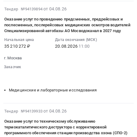
по
Цена:
Противопожарное
на
обязательному
45600000
2026-
от 04.08.26
Тендер №94139894
оборудование,
поставку
страхованию
руб.
08-
инвентарь
средств
Оказание услуг по проведению предсменных, предрейсовых и
автогражданской
04
и
индивидуальной
послесменных, послерейсовых медицинских осмотров водителей
ответственности
17:46:22
его
Специализированной автобазы АО Мосводоканал в 2027 году
защиты
владельцев
:
обслуживание
органов
Начальная цена
Дата окончания (МСК)
транспортных
2026-
Предмет
дыхания
35 210 272 ₽
20.08.2026
11:00
средств
08-
тендера:
и
(ОСАГО)
20
Поставка
г. Москва
расходных
для
11:00:00
пожарного
материалов
нужд
Заказчик
:
оборудования
для
░░░░░░░░░░░░░░░░░░░░░░
░░░░░░░░░░░░░░░░
АО
Тендер
для
нужд
░░░░░░░░░░░░░░░░░░░░░░░░░░
Мосводоканал
на
нужд
АО
в
оказание
Медицинские и лабораторные исследования
АО
Мосводоканал
2027
услуг
Мосводоканал
в
году
по
в
2027
Тендер
проведению
2026-
2027
от 04.08.26
Тендер №94139933
году
на
предсменных,
08-
году.
at
оказание
Оказание услуг по техническому обслуживанию
предрейсовых
04
Цена:
г.
термокаталитического деструктора с корректировкой
услуг
и
17:43:13
46000000
Москва,
программного обеспечения станции производства озона (СПО-2)
по
послесменных,