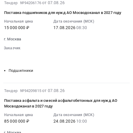
2026-
от 07.08.26
Тендер №94206176
08-
Поставка подшипников для нужд АО Мосводоканал в 2027 году
07
21:01:02
Начальная цена
Дата окончания (МСК)
15 000 000 ₽
17.08.2026
08:30
:
2026-
г. Москва
08-
17
Заказчик
08:30:00
░░░░░░░░░░░░░░░░░░░░░░
░░░░░░░░░░░░░░░░
░░░░░░░░░░░░░░░░░░░░░░░░░░
:
Тендер
Подшипники
на
поставку
подшипников
2026-
от 07.08.26
Тендер №94209815
для
08-
нужд
Поставка асфальта и смесей асфальтобетонных для нужд АО
07
АО
Мосводоканал в 2027 году
11:36:13
Мосводоканал
Начальная цена
Дата окончания (МСК)
:
в
85 000 000 ₽
24.08.2026
10:00
2026-
2027
08-
году
г. Москва