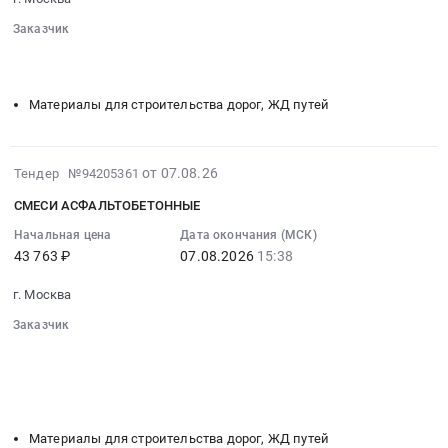
24
Тендер
Заказчик
10:00:00
на
░░░░░░░░░░░░░░░░░░░░░░
░░░░░░░░░░░░░░░░
:
поставку
░░░░░░░░░░░░░░░░░░░░░░░░░░
Тендер
подшипников
на
Материалы для строительства дорог, ЖД путей
для
поставку
нужд
асфальта
АО
и
2026-
от 07.08.26
Тендер №94205361
Мосводоканал
смесей
08-
в
асфальтобетонных
СМЕСИ АСФАЛЬТОБЕТОННЫЕ
08
2027
для
10:44:01
Начальная цена
Дата окончания (МСК)
году
нужд
43 763 ₽
07.08.2026
15:38
:
at
АО
2026-
г.
Мосводоканал
г. Москва
08-
Москва,
в
07
Заказчик
Москва
2027
15:38:05
░░░░░░░░░░░░░░░░░░░░░░
░░░░░░░░░░░░░░░░
город
году
░░░░░░░░░░░░░░░░░░░░░░░░░░░
:
,
Тендер
░░░░░░░░░░░░░░░░░░░░░░
░░░░░░░░░░░░░░░░
Тендер:
Russia,
░░░░░░░░░░░░░░░░░░░░░░░░░░░░
на
СМЕСИ
RU
поставку
АСФАЛЬТОБЕТОННЫЕ
Москва
Материалы для строительства дорог, ЖД путей