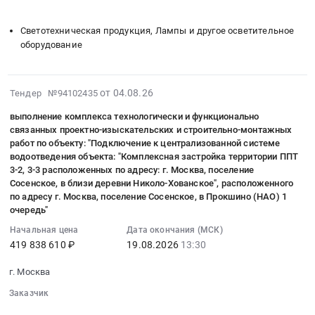
для
2027
░░░░░░░░░░░░░░░░░░░░░░░░░░
Рублевской
Тендер
монтаж
нужд
году
станции
на
и
Светотехническая продукция, Лампы и другое осветительное
АО
Тендер
водоподготовки.
поставку
обслуживание
оборудование
Мосводоканал
на
Цена:
мачт
Предмет
в
поставку
20694037
световых
тендера:
2027
шин
руб.
портативных
Поставка
2026-
от 04.08.26
Тендер №94102435
году
для
для
погружных
08-
at
специализированной
выполнение комплекса технологически и функционально
нужд
и
04
г.
техники
связанных проектно-изыскательских и строительно-монтажных
АО
циркуляционных
08:52:12
Москва,
работ по объекту: "Подключение к централизованной системе
на
Мосводоканал
насосных
:
Москва
водоотведения объекта: "Комплексная застройка территории ППТ
базе
в
агрегатов
2026-
3-2, 3-3 расположенных по адресу: г. Москва, поселение
город
транспортных
2027
для
08-
Сосенское, в близи деревни Николо-Хованское", расположенного
,
средств
году
по адресу г. Москва, поселение Сосенское, в Прокшино (НАО) 1
нужд
19
Russia,
АО
очередь"
Тендер
АО
13:30:00
RU
Мосводоканал
на
Мосводоканал
:
Начальная цена
Дата окончания (МСК)
Москва
в
поставку
в
419 838 610 ₽
19.08.2026
13:30
Тендер
город
2027
мачт
2027
на
Обувь,
году
г. Москва
световых
году.
выполнение
спецобувь,
at
портативных
Цена:
комплекса
Заказчик
одежда,
г.
для
47000000
технологически
░░░░░░░░░░░░░░░░░░░░░░
░░░░░░░░░░░░░░░░
спецодежда
Москва,