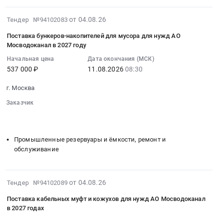
ППТ
руб.
опор
базе
осветительное
3-
наружного
транспортных
2026-
от 04.08.26
Тендер №94102083
оборудование
2,
освещения
средств
08-
Предмет
3-
и
Поставка бункеров-накопителей для мусора для нужд АО
АО
04
тендера:
3
Мосводоканал в 2027 году
кронштейнов
Мосводоканал
08:52:11
Поставка
расположенных
к
в
Начальная цена
Дата окончания (МСК)
:
мачт
по
ним
537 000 ₽
11.08.2026
08:30
2027
2026-
световых
адресу:
для
году.
08-
портативных
г.
г. Москва
нужд
Цена:
11
для
Москва,
АО
49933000
Заказчик
08:30:00
нужд
поселение
Мосводоканал
░░░░░░░░░░░░░░░░░░░░░░
░░░░░░░░░░░░░░░░
руб.
:
АО
Сосенское,
в
░░░░░░░░░░░░░░░░░░░░░░░░░░
Тендер
Мосводоканал
в
2027
на
в
Промышленные резервуары и ёмкости, ремонт и
близи
году
поставку
2027
обслуживание
деревни
Тендер
бункеров-
году.
Николо-
на
накопителей
Цена:
Хованское",
поставку
для
600000
2026-
от 04.08.26
Тендер №94102089
расположенного
опор
мусора
руб.
08-
по
наружного
Поставка кабельных муфт и кожухов для нужд АО Мосводоканал
для
04
адресу
освещения
в 2027 годах
нужд
08:50:18
г.