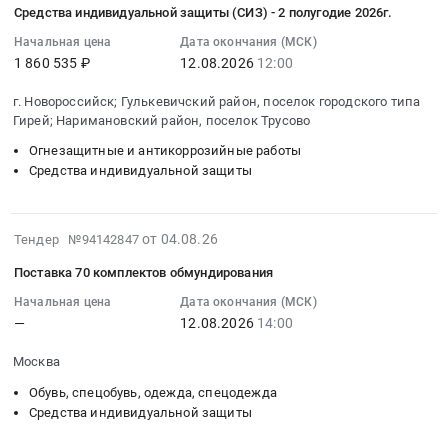
капюшон))
Средства индивидуальной защиты (СИЗ) - 2 полугодие 2026г.
Ракова
касок
поставку
органов
06
at
ЗаВОЗ
пожарного
шлем-
зрения,
10:21:21
Начальная цена
Дата окончания (МСК)
г.
для
спасателя
1 860 535 ₽
12.08.2026
12:00
касок
слуха,
:
Новороссийск,
калибра
ШКПС
пожарного
дыхания
2026-
Краснодарский
г. Новороссийск; Гулькевичский район, поселок городского типа
7,62.
at
спасателя
для
08-
Гирей; Наримановский район, поселок Трусово
край
Цена:
г.
Тендер
нужд
12
,
0
Владивосток,
на
Огнезащитные и антикоррозийные работы
АО
12:00:00
Russia,
руб.
Средства индивидуальной защиты
Приморский
поставку
Россети
:
RU
край
шлем-
Тюмень
Тендер:
Краснодарский
,
касок
at
Средства
край
2026-
Russia,
пожарного
от 04.08.26
г.
индивидуальной
Тендер №94142847
Средства
08-
RU
спасателя
Тюмень,
защиты
Поставка 70 комплектов обмундирования
индивидуальной
04
Приморский
at
Тюменская
(СИЗ)
защиты
18:51:04
Начальная цена
Дата окончания (МСК)
край
г.
область
-
Предмет
—
12.08.2026
14:00
:
Средства
Краснодар,
,
2
тендера:
2026-
индивидуальной
Краснодарский
Russia,
полугодие
Москва
Поставка
08-
защиты
край
RU
2026г.
медицинских
12
Предмет
Обувь, спецобувь, одежда, спецодежда
,
Тюменская
Тендер:
изделий
14:00:00
Средства индивидуальной защиты
тендера:
Russia,
область
Средства
(бахилы,
:
Поставка
RU
Средства
индивидуальной