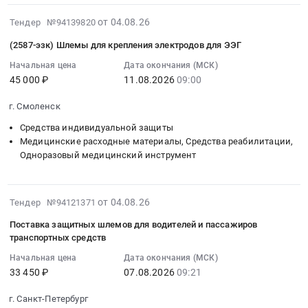
простыня
Тендер
шлем-
Краснодарский
индивидуальной
защиты
хирургическая,
2026-
на
касок
от 04.08.26
край
Тендер №94139820
защиты
(СИЗ)
набор
08-
поставку
пожарного
Средства
Предмет
-
(2587-эзк) Шлемы для крепления электродов для ЭЭГ
белья
04
70
спасателя
индивидуальной
тендера:
2
для
17:43:15
Начальная цена
Дата окончания (МСК)
комплектов
ШКПС.
защиты
Поставка
полугодие
осмотра/
45 000 ₽
11.08.2026
09:00
:
обмундирования
Цена:
Предмет
средств
2026г.
хирургических
2026-
Тендер
237500
тендера:
защиты
at
г. Смоленск
процедур,
08-
на
руб.
Поставка
головы,
г.
стерильный,
11
поставку
Средства индивидуальной защиты
шлем-
рук,
Новороссийск;
одноразового
09:00:00
Медицинские расходные материалы, Средства реабилитации,
70
касок
органов
Гулькевичский
использования),
Одноразовый медицинский инструмент
:
комплектов
пожарного
зрения,
район,
комплект
Тендер:
обмундирования
спасателя.
слуха,
поселок
одежды
(2587-
at
Цена:
дыхания
городского
защитной
2026-
эзк)
от 04.08.26
Москва,
Тендер №94121371
0
для
типа
стерильный
08-
Шлемы
Москва
руб.
нужд
Гирей;
Поставка защитных шлемов для водителей и пассажиров
(комбинезон,
04
для
город
АО
Наримановский
транспортных средств
защитный
17:05:17
крепления
,
Россети
район,
Начальная цена
Дата окончания (МСК)
шлем-
:
электродов
Russia,
Тюмень.
поселок
33 450 ₽
07.08.2026
09:21
капюшон)).
2026-
для
RU
Цена:
Трусово,
Цена:
08-
ЭЭГ
Москва
85314763
Краснодарский
г. Санкт-Петербург
0
07