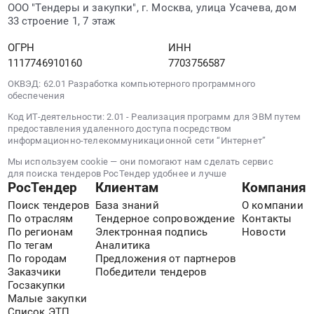
ООО "Тендеры и закупки", г. Москва, улица Усачева, дом
33 строение 1, 7 этаж
ОГРН
ИНН
1117746910160
7703756587
ОКВЭД: 62.01 Разработка компьютерного программного
обеспечения
Код ИТ-деятельности: 2.01 - Реализация программ для ЭВМ путем
предоставления удаленного доступа посредством
информационно-телекоммуникационной сети “Интернет”
Мы используем cookie — они помогают нам сделать сервис
для поиска тендеров РосТендер удобнее и лучше
РосТендер
Клиентам
Компания
Поиск тендеров
База знаний
О компании
По отраслям
Тендерное сопровождение
Контакты
По регионам
Электронная подпись
Новости
По тегам
Аналитика
По городам
Предложения от партнеров
Заказчики
Победители тендеров
Госзакупки
Малые закупки
Список ЭТП