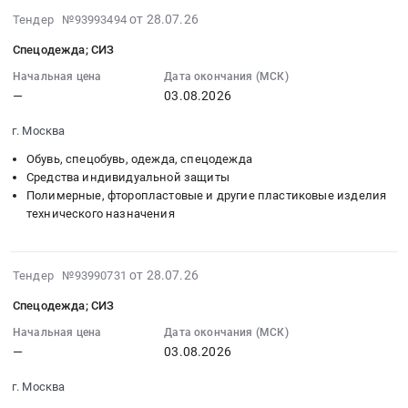
и
село
2026-
защиты
на
от 28.07.26
Тендер №93993494
автоматика,
Дубъязы,
07-
at
поставку
монтаж
Татарстан
Спецодежда; СИЗ
28
г.
средств
и
республика
13:34:34
Москва,
Начальная цена
Дата окончания (МСК)
индивидуальной
обслуживание
,
—
03.08.2026
:
Москва
защиты
Предмет
Russia,
2026-
город
органов
тендера:
RU
г. Москва
08-
,
дыхания
поставка
Татарстан
03
Russia,
(противогазов)
Обувь, спецобувь, одежда, спецодежда
товаров
республика
00:00:00
Средства индивидуальной защиты
RU
и
для
Средства
Полимерные, фторопластовые и другие пластиковые изделия
:
Москва
комплектующих
ОБЗР.
индивидуальной
технического назначения
Тендер:
город
к
Цена:
защиты
Спецодежда;
Средства
ним
591280
Предмет
СИЗ
индивидуальной
Тендер
руб.
тендера:
2026-
от 28.07.26
Тендер №93990731
Тендер:
защиты
на
Поставка
07-
Спецодежда;
Предмет
поставку
Спецодежда; СИЗ
шлем-
28
СИЗ
тендера:
средств
каски
12:26:38
Начальная цена
Дата окончания (МСК)
at
Поставка
индивидуальной
пожарного
—
03.08.2026
:
г.
средств
защиты
для
2026-
Москва,
индивидуальной
органов
г. Москва
нужд
08-
Москва
защиты.
дыхания