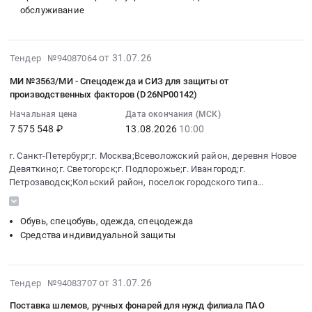
приборы
электроэнцефалографических
обслуживание
на
общеобразовательных
и
(электродные
приобретение
программ
автоматика,
шлемы).
предметов
естественнонаучного,
монтаж
Цена:
2026-
от 31.07.26
Тендер №94087064
оснащения
технологического
и
0
08-
ВГК
и
обслуживание
МИ №3563/МИ - Спецодежда и СИЗ для защиты от
руб.
05
(вспомогательная
общего
производственных факторов (D26NP00142)
Предмет
19:01:02
горноспасательная
направления
тендера:
Начальная цена
Дата окончания (МСК)
:
команда)
в
поставка
7 575 548 ₽
13.08.2026
10:00
2026-
at
школьном
товаров
08-
мо.
технопарке
г. Санкт-Петербург;г. Москва;Всеволожский район, деревня Новое
для
13
Тельмановский,
"Кванториум".
Девяткино;г. Светогорск;г. Подпорожье;г. Ивангород;г.
ОБЗР.
10:00:00
пгт.
Цена:
Петрозаводск;Кольский район, поселок городского типа
Цена:
:
Мурмаши
Мирное,
495000
591280
Тендер:
Донецкая
руб.
руб.
Обувь, спецобувь, одежда, спецодежда
МИ
Народная
Средства индивидуальной защиты
№3563/
Республика
МИ
,
-
Russia,
2026-
от 31.07.26
Тендер №94083707
Спецодежда
RU
07-
и
Донецкая
Поставка шлемов, ручных фонарей для нужд филиала ПАО
31