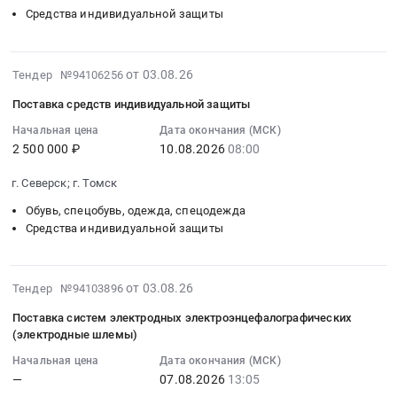
ним
Средства
Цена:
21
Средства индивидуальной защиты
для
защиты.
597145
18:00:00
функционирования
Цена:
руб.
:
общеобразовательных
0
Тендер
2026-
от 03.08.26
Тендер №94106256
программ
руб.
на
08-
естественнонаучного,
Поставка средств индивидуальной защиты
поставку
03
технологического
шлемов
14:49:23
Начальная цена
Дата окончания (МСК)
и
2 500 000 ₽
10.08.2026
08:00
защитных
:
общего
класса
2026-
направления
г. Северск; г. Томск
защитной
08-
в
структуры
10
Обувь, спецобувь, одежда, спецодежда
школьном
С2,
08:00:00
Средства индивидуальной защиты
технопарке
Бр1
:
"Кванториум"
Тендер
Тендер
Тендер
на
2026-
на
от 03.08.26
Тендер №94103896
на
поставку
08-
поставку
закупку
Поставка систем электродных электроэнцефалографических
шлемов
03
средств
VR-
(электродные шлемы)
защитных
13:41:18
индивидуальной
шлемов
Начальная цена
Дата окончания (МСК)
класса
:
защиты
и
—
07.08.2026
13:05
защитной
2026-
Тендер
программного