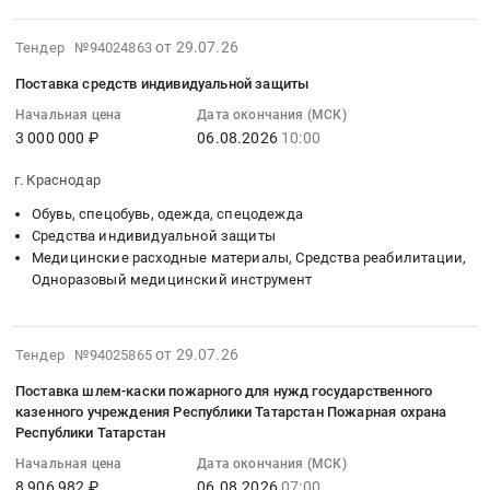
Предмет
тендера:
Приобретение
защитных
:
для
тендера:
Поставка
пультов
at
Тендер
2026-
Юнармейского
от 29.07.26
Тендер №94024863
СРОЧНО!
медицинских
радиоуправления
г.
на
07-
отряда
Закупка
изделий
и
Поставка средств индивидуальной защиты
Ставрополь,
поставку
29
ОГБПОУ
прочих
для
FPV
Ставропольский
бронежилетов
22:30:25
ТТИТ.
Начальная цена
Дата окончания (МСК)
СИЗ.
ЭЭГ
шлемов
край
3 000 000 ₽
06.08.2026
10:00
и
:
Цена:
Цена:
шлемов
для
,
шлемов
2026-
158770
0
и
нужд
г. Краснодар
Russia,
защитных
08-
руб.
руб.
электродов.
структурного
RU
Тендер
06
Обувь, спецобувь, одежда, спецодежда
Цена:
подразделения
Ставропольский
на
10:00:00
Средства индивидуальной защиты
519185
мобильный
край
Медицинские расходные материалы, Средства реабилитации,
поставку
:
руб.
технопарк
Одноразовый медицинский инструмент
Средства
бронежилетов
Тендер
Кванториум.
индивидуальной
и
на
Цена:
защиты
шлемов
поставку
200000
2026-
Предмет
от 29.07.26
защитных
Тендер №94025865
средств
руб.
07-
тендера:
at
индивидуальной
Поставка шлем-каски пожарного для нужд государственного
29
Поставка
г.
защиты
казенного учреждения Республики Татарстан Пожарная охрана
14:50:20
шлемов
Брянск,
Тендер
Республики Татарстан
:
защитных.
Брянская
на
Начальная цена
Дата окончания (МСК)
2026-
Цена:
область
поставку
8 906 982 ₽
06.08.2026
07:00