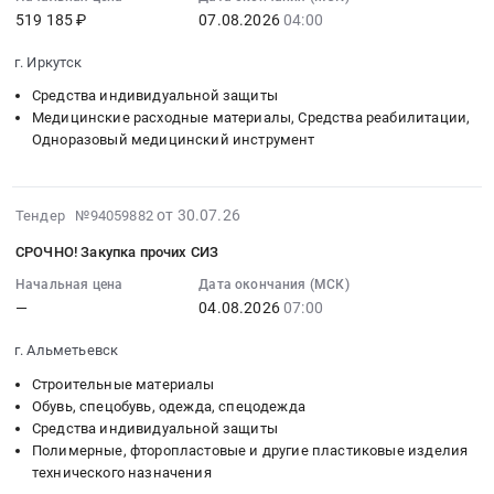
МИ
поставку
МБУ
519 185 ₽
07.08.2026
04:00
Россети
:
и
№3563/
средств
ХимСпас
-
2026-
FPV
МИ
индивидуальной
г. Иркутск
в
МЭС
08-
шлемов
-
защиты,
2026
Северо-
07
для
Средства индивидуальной защиты
Спецодежда
обучающих
году
Запада.
04:00:00
Медицинские расходные материалы, Средства реабилитации,
нужд
и
макетов
at
Одноразовый медицинский инструмент
Цена:
:
структурного
СИЗ
для
г.
975128
Тендер
подразделения
для
кабинета
Москва,
руб.
на
мобильный
защиты
ОБЗР
Москва
2026-
поставку
от 30.07.26
Тендер №94059882
технопарк
от
и
город
07-
медицинских
Кванториум
производственных
СРОЧНО! Закупка прочих СИЗ
атрибутики
,
30
изделий
Тендер
факторов
для
Russia,
17:32:03
Начальная цена
Дата окончания (МСК)
для
на
(D26NP00142).
Юнармейского
RU
—
04.08.2026
07:00
:
ЭЭГ
приобретение
Цена:
отряда
Москва
2026-
шлемов
пультов
7575548
г. Альметьевск
ОГБПОУ
город
08-
и
радиоуправления
руб.
ТТИТ
Средства
04
Строительные материалы
электродов
и
at
индивидуальной
07:00:00
Обувь, спецобувь, одежда, спецодежда
Тендер
FPV
г.
защиты
Средства индивидуальной защиты
:
на
шлемов
Томск,
Полимерные, фторопластовые и другие пластиковые изделия
Предмет
Тендер:
поставку
для
технического назначения
Томская
тендера:
СРОЧНО!
медицинских
нужд