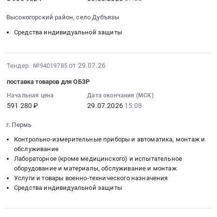
08-
291666
,
средств
06
руб.
Russia,
индивидуальной
Высокогорский район, село Дубъязы
07:00:00
RU
защиты
Средства индивидуальной защиты
:
Брянская
at
Тендер
область
г.
на
Средства
Краснодар,
2026-
от 29.07.26
Тендер №94019785
поставку
индивидуальной
Краснодарский
07-
шлем-
защиты
край
поставка товаров для ОБЗР
30
каски
Предмет
,
12:24:13
Начальная цена
Дата окончания (МСК)
пожарного
тендера:
Russia,
591 280 ₽
29.07.2026
15:08
:
для
Поставка
RU
2026-
нужд
бронежилетов
Краснодарский
г. Пермь
07-
государственного
и
край
29
Контрольно-измерительные приборы и автоматика, монтаж и
казенного
шлемов
Обувь,
15:08:59
обслуживание
учреждения
защитных.
спецобувь,
Лабораторное (кроме медицинского) и испытательное
:
Республики
Цена:
одежда,
оборудование и материалы, обслуживание и монтаж
Тендер
Татарстан
226050
спецодежда
Услуги и товары военно-технического назначения
на
Пожарная
руб.
Предмет
Средства индивидуальной защиты
поставку
охрана
тендера:
товаров
Республики
Поставка
для
Татарстан