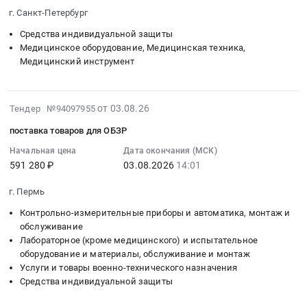
структуры
08-
на
обеспечения
г. Санкт-Петербург
С2,
07
поставку
к
Средства индивидуальной защиты
Бр1
13:05:00
средств
ним
Медицинское оборудование, Медицинская техника,
at
:
индивидуальной
для
Медицинский инструмент
г.
Тендер
защиты
функционирования
Калуга,
на
at
общеобразовательных
Калужская
поставку
г.
программ
2026-
от 03.08.26
Тендер №94097955
область
систем
Северск;
естественнонаучного,
08-
,
электродных
г.
технологического
поставка товаров для ОБЗР
04
Russia,
электроэнцефалографических
Томск,
и
14:08:02
Начальная цена
Дата окончания (МСК)
RU
(электродные
Томская
общего
591 280 ₽
03.08.2026
14:01
:
Калужская
шлемы)
область
направления
2026-
область
Тендер
,
в
г. Пермь
08-
Средства
на
Russia,
школьном
03
Контрольно-измерительные приборы и автоматика, монтаж и
индивидуальной
поставку
RU
технопарке
14:01:12
обслуживание
защиты
систем
Томская
"Кванториум"
Лабораторное (кроме медицинского) и испытательное
:
Предмет
электродных
область
at
оборудование и материалы, обслуживание и монтаж
Тендер
тендера:
электроэнцефалографических
Обувь,
Ставропольский
Услуги и товары военно-технического назначения
на
Поставка
(электродные
спецобувь,
край,
Средства индивидуальной защиты
поставку
шлемов
шлемы)
одежда,
Ставропольский
товаров
защитных
at