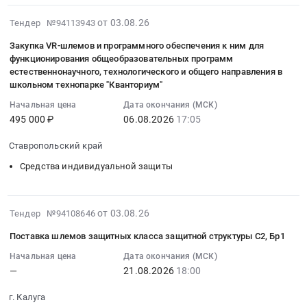
услуг.
Предмет
Средства
край
Цена:
тендера:
2026-
защиты
от 03.08.26
Тендер №94113943
,
479375
Поставка
08-
Тендер:
Russia,
руб.
Закупка VR-шлемов и программного обеспечения к ним для
защитных
03
Средства
RU
функционирования общеобразовательных программ
шлемов
17:22:03
защиты
естественнонаучного, технологического и общего направления в
Пермский
для
:
at
школьном технопарке "Кванториум"
край
водителей
2026-
г.
Контрольно-
Начальная цена
Дата окончания (МСК)
и
08-
Дорогобуж,
измерительные
495 000 ₽
06.08.2026
17:05
пассажиров
06
Смоленская
приборы
транспортных
17:05:00
область
Ставропольский край
и
средств.
:
,
автоматика,
Средства индивидуальной защиты
Цена:
Тендер
Russia,
монтаж
33450
на
RU
и
руб.
закупку
Смоленская
обслуживание
2026-
от 03.08.26
Тендер №94108646
VR-
область
Предмет
08-
шлемов
Средства
Поставка шлемов защитных класса защитной структуры С2, Бр1
тендера:
04
и
индивидуальной
поставка
22:49:38
Начальная цена
Дата окончания (МСК)
программного
защиты
товаров
—
21.08.2026
18:00
:
обеспечения
Предмет
для
2026-
к
тендера:
г. Калуга
ОБЗР.
08-