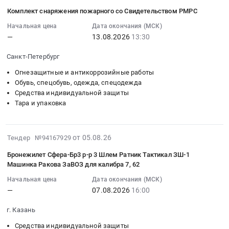
СИЗ
08-
Ангарск;
Татэнерго-
Комплект снаряжения пожарного со Свидетельством РМРС
для
06
г.
Нижнекамская
пескоструйных
10:04:02
Ачинск;
Начальная цена
Дата окончания (МСК)
ГЭС
—
13.08.2026
13:30
работ
:
г.
at
Тендер:
2026-
Иркутск;
г.
Санкт-Петербург
СИЗ
08-
г.
Набережные
для
13
Краснотурьинск;
Огнезащитные и антикоррозийные работы
Челны,
пескоструйных
13:30:00
Обувь, спецобувь, одежда, спецодежда
г.
Татарстан
Средства индивидуальной защиты
работ
:
Дивногорск;
республика
Тара и упаковка
at
Тендер:
Тайшетский
,
г.
Комплект
район,
Russia,
Иркутск,
снаряжения
село
RU
2026-
от 05.08.26
Иркутская
Тендер №94167929
пожарного
Старый
Татарстан
08-
область
со
Акульшет,
республика
Бронежилет Сфера-Бр3 р-р 3 Шлем Ратник Тактикал ЗШ-1
05
,
Свидетельством
Иркутская
Средства
Машинка Ракова ЗаВОЗ для калибра 7, 62
17:23:44
Russia,
РМРС
область
индивидуальной
Начальная цена
Дата окончания (МСК)
:
RU
Тендер:
Свердловская
защиты
—
07.08.2026
16:00
2026-
Иркутская
Комплект
область
Предмет
08-
область
снаряжения
Красноярский
тендера:
г. Казань
07
Средства
пожарного
край
Поставка
Средства индивидуальной защиты
16:00:00
индивидуальной