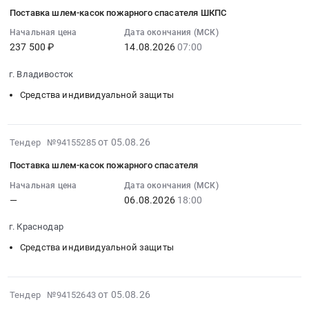
,
08-
поставку
область
Поставка шлем-касок пожарного спасателя ШКПС
изделий
Russia,
05
средств
,
(бахилы,
RU
12:08:33
Начальная цена
Дата окончания (МСК)
защиты
Russia,
простыня
Татарстан
237 500 ₽
14.08.2026
07:00
:
головы,
RU
хирургическая,
республика
2026-
рук,
Омская
г. Владивосток
набор
Средства
08-
органов
область
белья
индивидуальной
14
зрения,
Средства индивидуальной защиты
Охранные
для
защиты
07:00:00
слуха,
услуги,
осмотра/
Предмет
:
дыхания
Инкассация
хирургических
тендера:
Тендер
2026-
для
от 05.08.26
Предмет
Тендер №94155285
процедур,
Бронежилет
на
08-
нужд
тендера:
Поставка шлем-касок пожарного спасателя
стерильный,
Сфера-
поставку
05
АО
Оказание
одноразового
Бр3
шлем-
11:50:49
Россети
Начальная цена
Дата окончания (МСК)
охранных
использования),
р-
—
06.08.2026
18:00
касок
:
Тюмень
услуг.
комплект
р
пожарного
2026-
Тендер
Цена:
одежды
г. Краснодар
3
спасателя
08-
на
165849
защитной
Шлем
ШКПС
06
поставку
Средства индивидуальной защиты
руб.
стерильный
Ратник
Тендер
18:00:00
средств
(комбинезон,
Тактикал
на
:
защиты
защитный
ЗШ-1
поставку
Тендер
головы,
2026-
от 05.08.26
Тендер №94152643
шлем-
Машинка
шлем-
на
рук,
08-