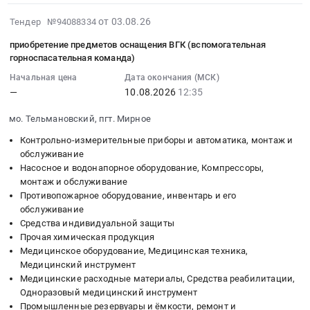
спецодежда
край
для
класса
г.
Предмет
2026-
,
от 03.08.26
Тендер №94088334
ОБЗР
защитной
Санкт-
тендера:
08-
Russia,
Тендер
структуры
Петербург,
приобретение предметов оснащения ВГК (вспомогательная
Поставка
03
RU
на
горноспасательная команда)
С2,
Санкт-
средств
09:42:13
Ставропольский
поставку
Бр1.
Петербург
индивидуальной
Начальная цена
Дата окончания (МСК)
:
край
товаров
Цена:
город
защиты.
—
10.08.2026
12:35
2026-
Средства
для
0
,
Цена:
08-
индивидуальной
ОБЗР
мо. Тельмановский, пгт. Мирное
руб.
Russia,
2500000
10
защиты
at
RU
руб.
Контрольно-измерительные приборы и автоматика, монтаж и
12:35:00
Предмет
г.
Санкт-
обслуживание
:
тендера:
Пермь,
Петербург
Насосное и водонапорное оборудование, Компрессоры,
Тендер
Закупка
Пермский
город
монтаж и обслуживание
на
VR-
край
Противопожарное оборудование, инвентарь и его
Средства
приобретение
шлемов
,
обслуживание
индивидуальной
предметов
и
Russia,
Средства индивидуальной защиты
защиты
оснащения
программного
Прочая химическая продукция
RU
Предмет
ВГК
обеспечения
Медицинское оборудование, Медицинская техника,
Пермский
тендера:
(вспомогательная
к
Медицинский инструмент
край
Поставка
горноспасательная
ним
Медицинские расходные материалы, Средства реабилитации,
Контрольно-
систем
Одноразовый медицинский инструмент
команда)
для
измерительные
электродных
Промышленные резервуары и ёмкости, ремонт и
Тендер
функционирования