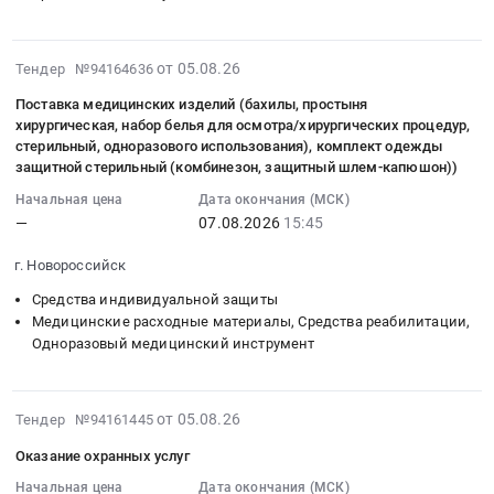
со
,
шлем-
:
защиты
Свидетельством
Russia,
касок
Тендер:
Предмет
РМРС
RU
пожарных
2026-
Бронежилет
от 05.08.26
Тендер №94164636
тендера:
at
Иркутская
для
08-
Сфера-
СИЗ
Санкт-
область
нужд
Поставка медицинских изделий (бахилы, простыня
05
Бр3
для
Петербург,
Средства
филиала
хирургическая, набор белья для осмотра/хирургических процедур,
16:17:16
р-
пескоструйных
Санкт-
индивидуальной
стерильный, одноразового использования), комплект одежды
АО
:
р
работ.
защитной стерильный (комбинезон, защитный шлем-капюшон))
Петербург
защиты
Татэнерго
2026-
3
Цена:
город
Предмет
-
Начальная цена
Дата окончания (МСК)
08-
Шлем
0
,
тендера:
Нижнекамская
—
07.08.2026
15:45
07
Ратник
руб.
Russia,
СИЗ
ГЭС.
15:45:00
Тактикал
RU
г. Новороссийск
для
Цена:
:
ЗШ-1
Санкт-
пескоструйных
230400
Средства индивидуальной защиты
Тендер
Машинка
Петербург
работ.
руб.
Медицинские расходные материалы, Средства реабилитации,
на
Ракова
город
Цена:
Одноразовый медицинский инструмент
поставку
ЗаВОЗ
Огнезащитные
0
медицинских
для
и
руб.
изделий
калибра
антикоррозийные
2026-
от 05.08.26
Тендер №94161445
(бахилы,
7,62
работы
08-
простыня
Тендер:
Оказание охранных услуг
Предмет
05
хирургическая,
Бронежилет
тендера:
14:26:03
Начальная цена
Дата окончания (МСК)