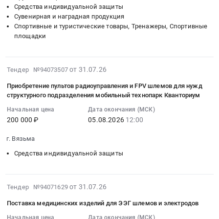
АСО
Russia,
Петербург
Ленинградская
Средства индивидуальной защиты
Тендер
для
RU
город
область
Сувенирная и наградная продукция
на
нужд
Тюменская
,
Спортивные и туристические товары, Тренажеры, Спортивные
Мурманская
поставку
МБУ
область
Russia,
площадки
область
средств
ХимСпас
Строительные
RU
Санкт-
индивидуальной
в
материалы
Санкт-
Петербург
защиты,
2026
Предмет
Петербург
2026-
от 31.07.26
Тендер №94073507
город
обучающих
году
тендера:
город
07-
Москва
макетов
Тендер
Приобретение пультов радиоуправления и FPV шлемов для нужд
Поставка
Средства
31
город
структурного подразделения мобильный технопарк Кванториум
для
на
средств
индивидуальной
11:27:03
,
кабинета
поставку
индивидуальной
защиты
Начальная цена
Дата окончания (МСК)
:
Russia,
ОБЗР
СИЗ
защиты
200 000 ₽
05.08.2026
12:00
Предмет
2026-
RU
и
шлемов
зимнего
тендера:
08-
Карелия
атрибутики
г. Вязьма
для
периода.
Поставка
05
республика
для
проведения
Цена:
шлемов,
Средства индивидуальной защиты
12:00:00
Обувь,
Юнармейского
аварийно-
0
ручных
:
спецобувь,
отряда
спасательных
руб.
фонарей
Тендер
одежда,
ОГБПОУ
работ
для
2026-
на
от 31.07.26
Тендер №94071629
спецодежда
ТТИТ
АСО
нужд
07-
приобретение
Предмет
Тендер
Поставка медицинских изделий для ЭЭГ шлемов и электродов
для
филиала
31
пультов
тендера:
на
нужд
ПАО
11:15:54
Начальная цена
Дата окончания (МСК)
радиоуправления