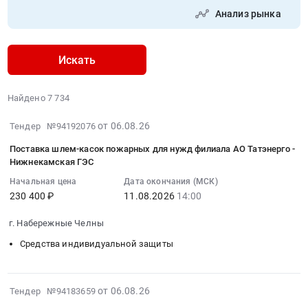
Анализ рынка
Искать
Найдено 7 734
2026-
от 06.08.26
Тендер №94192076
08-
Поставка шлем-касок пожарных для нужд филиала АО Татэнерго -
06
Нижнекамская ГЭС
15:13:02
Начальная цена
Дата окончания (МСК)
:
230 400 ₽
11.08.2026
14:00
2026-
08-
г. Набережные Челны
11
Средства индивидуальной защиты
14:00:00
:
Тендер
2026-
на
от 06.08.26
Тендер №94183659
08-
поставку