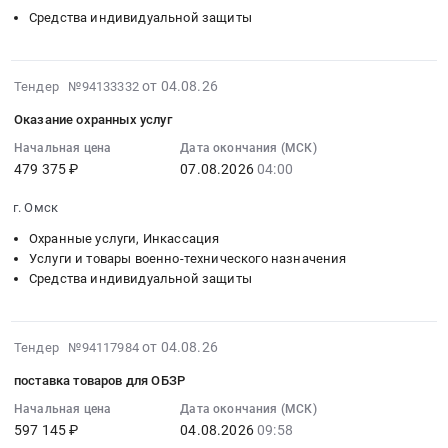
Тендер:
город
руб.
край
Средства индивидуальной защиты
руб.
09:21:00
(2587-
Обувь,
Астраханская
:
эзк)
спецобувь,
область
Тендер
Шлемы
одежда,
,
2026-
на
от 04.08.26
Тендер №94133332
для
спецодежда
Russia,
08-
поставку
крепления
Предмет
RU
Оказание охранных услуг
04
защитных
электродов
тендера:
Краснодарский
14:33:05
Начальная цена
Дата окончания (МСК)
шлемов
для
Поставка
край
479 375 ₽
07.08.2026
04:00
:
для
ЭЭГ
70
Огнезащитные
2026-
водителей
at
комплектов
и
г. Омск
08-
и
г.
обмундирования.
антикоррозийные
07
пассажиров
Охранные услуги, Инкассация
Смоленск,
Цена:
работы
04:00:00
Услуги и товары военно-технического назначения
транспортных
Смоленская
0
Предмет
Средства индивидуальной защиты
:
средств
область
руб.
тендера:
Тендер
Тендер
,
Средства
на
на
Russia,
индивидуальной
2026-
оказание
от 04.08.26
Тендер №94117984
поставку
RU
защиты
08-
охранных
защитных
Смоленская
(СИЗ)
поставка товаров для ОБЗР
05
услуг
шлемов
область
-
07:16:07
Начальная цена
Дата окончания (МСК)
Тендер
для
Средства
2
597 145 ₽
04.08.2026
09:58
:
на
водителей
индивидуальной
полугодие