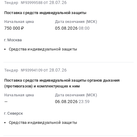
средств
2026-
от 28.07.26
Тендер №93999588
ОБЗР
Тендер
индивидуальной
08-
Тендер
на
Поставка средств индивидуальной защиты
защиты.
05
на
поставку
Цена:
19:48:23
Начальная цена
Дата окончания (МСК)
поставку
шлем-
3000000
750 000 ₽
05.08.2026
08:00
:
товаров
каски
руб.
2026-
для
пожарного
г. Москва
08-
ОБЗР
для
05
Средства индивидуальной защиты
at
нужд
08:00:00
г.
государственного
:
Пермь,
казенного
Тендер
2026-
от 28.07.26
Тендер №93994109
Пермский
учреждения
на
07-
край
Республики
Поставка средств индивидуальной защиты органов дыхания
поставку
28
,
(противогазов) и комплектующих к ним
Татарстан
средств
13:52:43
Russia,
Пожарная
Начальная цена
Дата окончания (МСК)
индивидуальной
:
RU
охрана
—
06.08.2026
23:59
защиты
2026-
Пермский
Республики
Тендер
08-
край
Татарстан
г. Северск
на
06
Контрольно-
at
поставку
Средства индивидуальной защиты
23:59:00
измерительные
Высокогорский
средств
:
приборы
район,
индивидуальной
Тендер