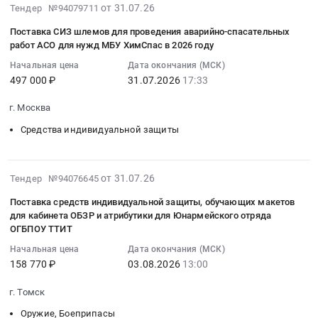
0
2026-
поставку
от 31.07.26
Тендер №94079711
Запада
at
руб.
07-
средств
Тендер
г.
Поставка СИЗ шлемов для проведения аварийно-спасательных
31
индивидуальной
на
Санкт-
работ АСО для нужд МБУ ХимСпас в 2026 году
14:02:33
защиты
поставку
Петербург;г.
Начальная цена
Дата окончания (МСК)
:
зимнего
шлемов,
Москва;Всеволожский
497 000 ₽
31.07.2026
17:33
2026-
периода
ручных
район,
07-
Тендер
фонарей
деревня
г. Москва
31
на
для
Новое
Средства индивидуальной защиты
17:33:00
поставку
нужд
Девяткино;г.
:
средств
филиала
Светогорск;г.
Тендер
индивидуальной
ПАО
Подпорожье;г.
2026-
на
от 31.07.26
Тендер №94076645
защиты
Россети-
Ивангород;г.
07-
поставку
зимнего
МЭС
Петрозаводск;Кольский
Поставка средств индивидуальной защиты, обучающих макетов
31
СИЗ
периода
Северо-
для кабинета ОБЗР и атрибутики для Юнармейского отряда
район,
12:32:18
шлемов
at
Запада
ОГБПОУ ТТИТ
поселок
:
для
г.
at
городского
Начальная цена
Дата окончания (МСК)
2026-
проведения
Тюмень,
г.
типа
158 770 ₽
03.08.2026
13:00
08-
аварийно-
Тюменская
Санкт-
Мурмаши,
03
спасательных
область
Петербург,
г. Томск
Карелия
13:00:00
работ
,
Санкт-
республика
Оружие, Боеприпасы
: