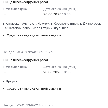
СИЗ для пескоструйных работ
06
шлем-
12:24:33
Начальная цена
Дата окончания (МСК)
касок
—
20.08.2026
18:00
:
пожарных
2026-
для
г. Ангарск; г. Ачинск; г. Иркутск; г. Краснотурьинск; г. Дивногорск;
08-
нужд
Тайшетский район, село Старый Акульшет
20
филиала
Средства индивидуальной защиты
18:00:00
АО
:
Татэнерго-
Тендер:
Нижнекамская
2026-
СИЗ
от 06.08.26
ГЭС
Тендер №94183924
08-
для
Тендер
СИЗ для пескоструйных работ
06
пескоструйных
на
12:02:05
Начальная цена
Дата окончания (МСК)
работ
поставку
—
20.08.2026
18:00
:
Тендер:
шлем-
2026-
СИЗ
касок
г. Иркутск
08-
для
пожарных
20
пескоструйных
Средства индивидуальной защиты
для
18:00:00
работ
нужд
:
at
филиала
Тендер:
2026-
г.
АО
от 06.08.26
Тендер №94178349