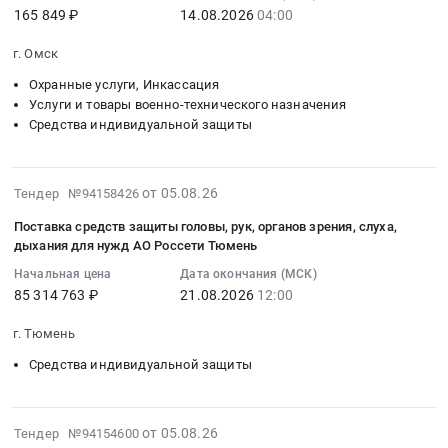
набор
Сфера-
Комплект
165 849 ₽
14.08.2026
04:00
:
белья
Бр3
снаряжения
2026-
для
р-
г. Омск
пожарного
08-
осмотра/
р
со
14
Охранные услуги, Инкассация
хирургических
3
Свидетельством
04:00:00
Услуги и товары военно-технического назначения
процедур,
Шлем
РМРС.
Средства индивидуальной защиты
:
стерильный,
Ратник
Цена:
Тендер
одноразового
Тактикал
0
на
использования),
ЗШ-1
руб.
2026-
оказание
от 05.08.26
Тендер №94158426
комплект
Машинка
08-
охранных
одежды
Поставка средств защиты головы, рук, органов зрения, слуха,
Ракова
05
услуг
дыхания для нужд АО Россети Тюмень
защитной
ЗаВОЗ
13:33:25
Тендер
стерильный
для
Начальная цена
Дата окончания (МСК)
:
на
(комбинезон,
калибра
85 314 763 ₽
21.08.2026
12:00
2026-
оказание
защитный
7,62
08-
охранных
г. Тюмень
шлем-
at
21
услуг
капюшон))
г.
Средства индивидуальной защиты
12:00:00
at
Тендер
Казань,
:
г.
на
Татарстан
Тендер
Омск,
поставку
республика
2026-
на
от 05.08.26
Тендер №94154600
Омская
медицинских