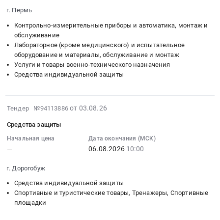
2026-
оказание
и
защиты
2026г..
г. Пермь
08-
охранных
пассажиров
Предмет
Цена:
04
Контрольно-измерительные приборы и автоматика, монтаж и
услуг
транспортных
тендера:
1860535
09:58:52
обслуживание
at
средств
(2587-
руб.
Лабораторное (кроме медицинского) и испытательное
:
г.
at
эзк)
оборудование и материалы, обслуживание и монтаж
Тендер
Омск,
г.
Шлемы
Услуги и товары военно-технического назначения
на
Омская
Санкт-
для
Средства индивидуальной защиты
поставку
область
Петербург,
крепления
товаров
,
Санкт-
электродов
для
Russia,
Петербург
для
2026-
от 03.08.26
Тендер №94113886
ОБЗР
RU
город
ЭЭГ.
08-
Тендер
Омская
,
Средства защиты
Цена:
03
на
область
Russia,
45000
19:40:14
Начальная цена
Дата окончания (МСК)
поставку
Охранные
RU
руб.
—
06.08.2026
10:00
:
товаров
услуги,
Санкт-
2026-
для
Инкассация
Петербург
г. Дорогобуж
08-
ОБЗР
Предмет
город
06
Средства индивидуальной защиты
at
тендера:
Средства
10:00:00
Спортивные и туристические товары, Тренажеры, Спортивные
г.
Оказание
индивидуальной
площадки
:
Пермь,
охранных
защиты
Тендер:
Пермский