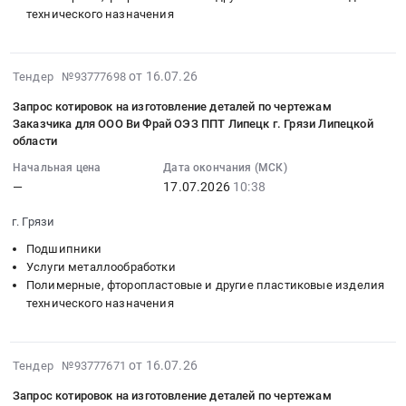
закупку
Запрос
библиотеки
Ви
ООО
область
технического назначения
рельс
котировок
в
Фрай
Ви
Технологическое
для
на
2026
ОЭЗ
Фрай
оборудование,
ВСС
изготовление
году".
ППТ
ОЭЗ
2026-
монтаж
от 16.07.26
Тендер №93777698
для
деталей
Цена:
Липецк
ППТ
07-
и
ООО
по
399845
Запрос котировок на изготовление деталей по чертежам
г.
Липецк
17
обслуживание
Ви
чертежам
руб.
Заказчика для ООО Ви Фрай ОЭЗ ППТ Липецк г. Грязи Липецкой
Грязи
г.
15:33:29
Предмет
Фрай
области
Заказчика
Липецкой
Грязи
:
тендера:
ОЭЗ
для
Начальная цена
Дата окончания (МСК)
области
Липецкой
2026-
Сепаратор
ППТ
ООО
—
17.07.2026
10:38
Тендер:
области
07-
CRI-
Липецк
Ви
Запрос
at
17
MAN
г.
г. Грязи
Фрай
котировок
г.
10:38:01
SM
Грязи
ОЭЗ
поставку
Подшипники
Грязи,
:
260/50
Липецкой
ППТ
Услуги металлообработки
Кольцо
Липецкая
Тендер:
PROFESSIONAL
области.
Липецк
Полимерные, фторопластовые и другие пластиковые изделия
стопорное
область
Запрос
для
Цена:
г.
технического назначения
наружное
,
котировок
ООО
0
Грязи
90х3
Russia,
на
Ви
руб.
Липецкой
DIN471
RU
изготовление
Фрай
области
2026-
от 16.07.26
Тендер №93777671
сталь
Липецкая
деталей
ОЭЗ
Тендер:
07-
A4
область
по
ППТ
Запрос котировок на изготовление деталей по чертежам
Запрос
16