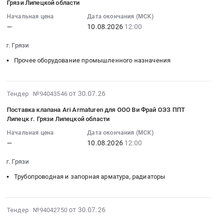
Ви
Грязи Липецкой области
Липецкой
11:26:40
для
нужд
Фрай
области
Начальная цена
Дата окончания (МСК)
:
ООО
ОО
ОЭЗ
—
10.08.2026
12:00
at
2026-
Ви
Ви
ППТ
г.
08-
Фрай
Фрай
Липецк
г. Грязи
Грязи,
10
ОЭЗ
at
г.
Липецкая
Прочее оборудование промышленного назначения
12:00:00
ППТ
г.
Грязи
область
:
Липецк
Грязи;г.
Липецкой
,
Тендер
г.
Липецк,
области
Russia,
2026-
на
от 30.07.26
Тендер №94043546
Грязи
Липецкая
at
RU
07-
поставку
Липецкой
область
г.
Поставка клапана Ari Armaturen для ООО Ви Фрай ОЭЗ ППТ
Липецкая
30
мотор-
области
,
Грязи,
Липецк г. Грязи Липецкой области
область
11:20:51
редукторов
Тендер
Russia,
Липецкая
Начальная цена
Дата окончания (МСК)
Контрольно-
:
для
на
RU
область
—
10.08.2026
12:00
измерительные
2026-
ООО
поставку
Липецкая
,
приборы
08-
Ви
насосного
область
Russia,
г. Грязи
и
10
Фрай
оборудования
Контрольно-
RU
автоматика,
Трубопроводная и запорная арматура, радиаторы
12:00:00
ОЭЗ
для
измерительные
Липецкая
монтаж
:
ППТ
ООО
приборы
область
и
Тендер
Липецк
Ви
и
Очистное
2026-
обслуживание
на
от 30.07.26
г.
Тендер №94042750
Фрай
автоматика,
и