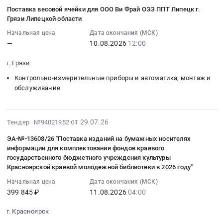
07-
Предмет
поставку
Грязи
ОЭЗ
монтаж
Фильтрующее
Поставка весовой ячейки для ООО Ви Фрай ОЭЗ ППТ Липецк г.
30
тендера:
клапана
Липецкой
ППТ
и
Грязи Липецкой области
оборудование
11:01:46
Поставка
Ari
области
Липецк
обслуживание
и
Начальная цена
Дата окончания (МСК)
:
оборудования
Armaturen
Тендер
г.
Предмет
материалы,
—
10.08.2026
12:00
2026-
для
для
на
Грязи
тендера:
монтаж
08-
системы
ООО
поставку
Липецкой
Поставка
и
г. Грязи
10
сжатого
Ви
мотор-
области
датчика
обслуживание
Контрольно-измерительные приборы и автоматика, монтаж и
12:00:00
воздуха/
Фрай
редукторов
at
зонального
Предмет
обслуживание
:
Линии
ОЭЗ
для
г.
для
тендера:
Тендер
Hash
ППТ
ООО
Грязи,
нужд
Поставка
на
browns
Липецк
Ви
Липецкая
ОО
оборудования
2026-
от 29.07.26
поставку
Тендер №94021952
для
г.
Фрай
область
Ви
для
07-
весовой
ООО
Грязи
ОЭЗ
,
Фрай.
ЭА-№-13608/26 "Поставка изданий на бумажных носителях
очистных
29
ячейки
Ви
Липецкой
ППТ
Russia,
информации для комплектования фондов краевого
Цена:
сооружений
13:15:08
для
Фрай
области
Липецк
государственного бюджетного учреждения культуры
RU
0
для
:
ООО
ОЭЗ
Тендер
Красноярской краевой молодежной библиотеки в 2026 году"
г.
Липецкая
руб.
ООО
2026-
Ви
ППТ
на
Грязи
область
Начальная цена
Дата окончания (МСК)
Ви
08-
Фрай
Липецк
поставку
Липецкой
Насосное
399 845 ₽
11.08.2026
04:00
Фрай
11
ОЭЗ
г.
клапана
области
и
ОЭЗ
04:00:00
ППТ
Грязи
Ari
г. Красноярск
at
водонапорное
ППТ
:
Липецк
Липецкой
Armaturen