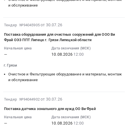
12/191
на
г.
и обслуживание
at
поставку
Елец;г.
г.
оборудования
Грязи,
Каменск-
для
Липецкая
2026-
от 30.07.26
Тендер №94045905
Уральский,
системы
область
08-
Свердловская
сжатого
,
Поставка оборудования для очистных сооружений для ООО Ви
06
область
воздуха/
Фрай ОЭЗ ППТ Липецк г. Грязи Липецкой области
Russia,
12:53:13
,
Линии
RU
Начальная цена
Дата окончания (МСК)
:
Russia,
Hash
Липецкая
—
10.08.2026
12:00
2026-
RU
browns
область
08-
Свердловская
для
г. Грязи
Фармацевтические
10
область
ООО
и
Очистное и Фильтрующее оборудование и материалы, монтаж
12:00:00
Обувь,
Ви
лекарственные
и обслуживание
:
спецобувь,
Фрай
средства
Тендер
одежда,
ОЭЗ
Предмет
на
спецодежда
ППТ
тендера:
2026-
от 30.07.26
поставку
Тендер №94044902
Предмет
Липецк
Поставка
07-
оборудования
тендера:
г.
Поставка датчика зонального для нужд ОО Ви Фрай
лекарственных
30
для
СИЗ
Грязи
препаратов
12:19:32
Начальная цена
Дата окончания (МСК)
очистных
обувь
Липецкой
для
—
10.08.2026
12:00
:
сооружений
2026
области