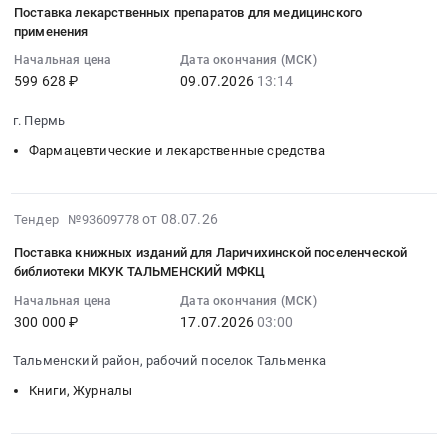
изготовление
Грязи
область
обслуживание
0
Поставка лекарственных препаратов для медицинского
10
и
Липецкой
,
Предмет
применения
руб.
16:05:39
поставка
области
Russia,
тендера:
Начальная цена
Дата окончания (МСК)
:
роликов
Тендер
RU
Поставка
599 628 ₽
09.07.2026
13:14
2026-
для
на
Липецкая
станка
07-
ООО
изготовление
область
винтового
г. Пермь
09
Ви
и
Электрическая
для
Фармацевтические и лекарственные средства
13:14:34
Фрай
поставка
распределительная
нужд
:
ОЭЗ
запасных
и
ОО
Тендер
ППТ
частей
регулирующая
Ви
2026-
на
от 08.07.26
Липецк
Тендер №93609778
для
аппаратура,
Фрай.
07-
поставку
г.
ООО
Электроустановочные
Цена:
Поставка книжных изданий для Ларичихинской поселенческой
22
лекарственных
Грязи
Ви
библиотеки МКУК ТАЛЬМЕНСКИЙ МФКЦ
изделия,
0
08:44:11
препаратов
Липецкой
Фрай
Электронные
руб.
Начальная цена
Дата окончания (МСК)
:
для
области
ОЭЗ
компоненты
300 000 ₽
17.07.2026
03:00
2026-
медицинского
Тендер
ППТ
Предмет
07-
применения
на
Липецк
тендера:
Тальменский район, рабочий поселок Тальменка
17
Тендер
изготовление
г.
Поставка
Книги, Журналы
03:00:00
на
и
Грязи
оборудования
:
поставку
поставка
Липецкой
Phoenix
Тендер
лекарственных
роликов
области