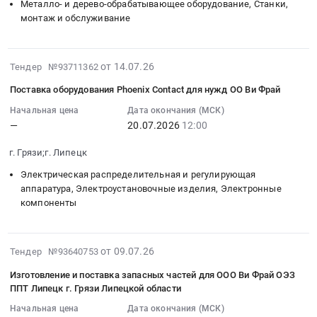
at
20
Ви
Металло- и дерево-обрабатывающее оборудование, Станки,
нужд
дорог,
по
г.
12:00:00
монтаж и обслуживание
Фрай
ОО
ЖД
чертежам
Липецк,
:
Тендер
Ви
путей
заказчика
Липецкая
Тендер
на
Фрай.
Предмет
(ось
2026-
область
на
поставку
от 14.07.26
Тендер №93711362
Цена:
тендера:
ролика)
07-
,
поставку
насоса
0
Лакокрасочные
для
Поставка оборудования Phoenix Contact для нужд ОО Ви Фрай
14
Russia,
станка
CNP
руб.
материалы;
нужд
12:14:40
RU
Начальная цена
Дата окончания (МСК)
винтового
для
Стрейч,
ОО
—
20.07.2026
12:00
:
Липецкая
для
нужд
скотч,
Ви
2026-
область
нужд
ОО
мешки;
Фрай.
г. Грязи;г. Липецк
07-
Трубопроводная
ОО
Ви
Инструмент
Цена:
20
и
Ви
Фрай
Электрическая распределительная и регулирующая
ручной.
0
12:00:00
аппаратура, Электроустановочные изделия, Электронные
запорная
Фрай
at
Цена:
руб.
компоненты
:
арматура,
Тендер
г.
0
Тендер
радиаторы
на
Грязи,
руб.
на
Предмет
поставку
Липецкая
2026-
поставку
от 09.07.26
тендера:
станка
Тендер №93640753
область
07-
оборудования
Закупка
винтового
,
Изготовление и поставка запасных частей для ООО Ви Фрай ОЭЗ
16
Phoenix
электропривода
для
Russia,
ППТ Липецк г. Грязи Липецкой области
17:54:12
Contact
для
нужд
RU
Начальная цена
Дата окончания (МСК)
:
для
нужд
ОО
Липецкая