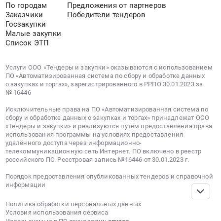
По городам
Предложения от партнеров
область
Фрай
0
Заказчики
Победители тендеров
Металло-
ОЭЗ
руб.
Госзакупки
и
ППТ
Малые закупки
дерево-
Липецк
Список ЭТП
обрабатывающее
г.
оборудование,
Грязи
Услуги ООО «Тендеры и закупки» оказываются с использованием
Станки,
Липецкой
ПО «Автоматизированная система по сбору и обработке данных
монтаж
области.
о закупках и торгах», зарегистрированного в РРПО 30.01.2023 за
и
Цена:
№ 16446
обслуживание
0
Исключительные права на ПО «Автоматизированная система по
Предмет
руб.
сбору и обработке данных о закупках и торгах» принадлежат ООО
тендера:
«Тендеры и закупки» и реализуются путём предоставления права
использования программы на условиях предоставления
Изготовление
удалённого доступа через информационно-
и
телекоммуникационную сеть Интернет. ПО включено в реестр
поставка
российского ПО. Реестровая запись №16446 от 30.01.2023 г.
запасных
Порядок предоставления опубликованных тендеров и справочной
частей
информации
-
Винт
Политика обработки персональных данных
трапецеидальный
Условия использования сервиса