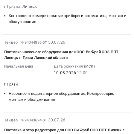
медицинского
2026-
для
август
Тендер
г. Грязи;г. Липецк
применения
08-
ООО
12/191.
на
в
10
Контрольно-измерительные приборы и автоматика, монтаж и
Ви
Цена:
поставку
3
12:00:00
обслуживание
Фрай
0
оборудования
кв.
:
ОЭЗ
руб.
для
Цена:
Тендер
ППТ
системы
1299780
2026-
на
от 30.07.26
Тендер №94044896
Липецк
сжатого
руб.
07-
поставку
г.
Поставка насосного оборудования для ООО Ви Фрай ОЭЗ ППТ
воздуха/
30
датчика
Грязи
Липецк г. Грязи Липецкой области
Линии
12:19:31
зонального
Липецкой
Hash
Начальная цена
Дата окончания (МСК)
:
для
области
browns
—
10.08.2026
12:00
2026-
нужд
Тендер
для
08-
ОО
на
г. Грязи
ООО
10
Ви
поставку
Ви
Насосное и водонапорное оборудование, Компрессоры,
12:00:00
Фрай
оборудования
Фрай
монтаж и обслуживание
:
Тендер
для
ОЭЗ
Тендер
на
очистных
ППТ
на
поставку
сооружений
Липецк
2026-
от 30.07.26
поставку
Тендер №94043694
датчика
для
г.
07-
насосного
зонального
ООО
Поставка мотор-редукторов для ООО Ви Фрай ОЭЗ ППТ Липецк г.
Грязи
30
оборудования
для