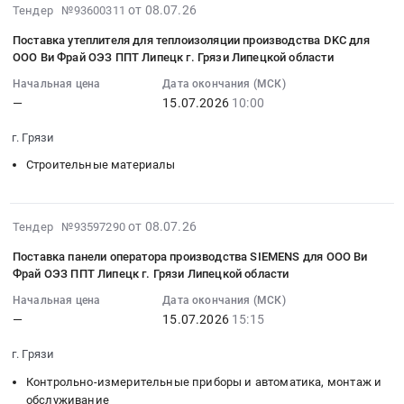
Contact
2026-
на
от 08.07.26
препаратов
Тендер №93600311
для
at
для
07-
поставку
для
ООО
г.
нужд
Поставка утеплителя для теплоизоляции производства DKC для
08
книжных
медицинского
Ви
Грязи,
ООО Ви Фрай ОЭЗ ППТ Липецк г. Грязи Липецкой области
ОО
12:58:40
изданий
применения
Фрай
Липецкая
Ви
Начальная цена
Дата окончания (МСК)
:
для
at
ОЭЗ
область
Фрай.
—
15.07.2026
10:00
2026-
Ларичихинской
г.
ППТ
,
Цена:
07-
поселенческой
Пермь,
Липецк
Russia,
г. Грязи
0
15
библиотеки
Пермский
г.
RU
руб.
Строительные материалы
10:00:00
МКУК
край
Грязи
Липецкая
:
ТАЛЬМЕНСКИЙ
,
Липецкой
область
Тендер
МФКЦ
Russia,
области
Очистное
2026-
на
от 08.07.26
Тендер
Тендер №93597290
RU
at
и
07-
поставку
на
Пермский
г.
Фильтрующее
Поставка панели оператора производства SIEMENS для ООО Ви
15
утеплителя
поставку
край
Грязи,
Фрай ОЭЗ ППТ Липецк г. Грязи Липецкой области
оборудование
12:22:16
для
книжных
Фармацевтические
Липецкая
и
Начальная цена
Дата окончания (МСК)
:
теплоизоляции
изданий
и
область
материалы,
—
15.07.2026
15:15
2026-
производства
для
лекарственные
,
монтаж
07-
DKC
Ларичихинской
средства
Russia,
г. Грязи
и
15
для
поселенческой
Предмет
RU
обслуживание
Контрольно-измерительные приборы и автоматика, монтаж и
15:15:00
ООО
библиотеки
тендера:
Липецкая
Предмет
обслуживание
: