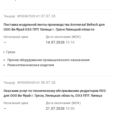
Ви
МКУК
Поставка
область
тендера:
Тендер
Фрай
ТАЛЬМЕНСКИЙ
лекарственных
Прочее
Изготовление
на
ОЭЗ
МФКЦ
препаратов
оборудование
и
2026-
от 07.07.26
поставку
Тендер №93567509
ППТ
at
для
промышленного
поставка
07-
панели
Липецк
Тальменский
медицинского
назначения
Поставка модульной ленты производства Ammeraal Beltech для
запасных
14
оператора
г.
район,
применения.
Предмет
ООО Ви Фрай ОЭЗ ППТ Липецк г. Грязи Липецкой области
частей
13:16:58
производства
Грязи
рабочий
Цена:
тендера:
для
Начальная цена
Дата окончания (МСК)
:
SIEMENS
Липецкой
поселок
599628
Изготовление
ООО
—
14.07.2026
10:16
2026-
для
области
Тальменка,
руб.
и
Ви
07-
ООО
Тендер
Алтайский
поставка
г. Грязи
Фрай
14
Ви
на
край
роликов
ОЭЗ
Прочее оборудование промышленного назначения
10:16:20
Фрай
поставку
,
для
ППТ
Резинотехнические изделия
:
ОЭЗ
утеплителя
Russia,
ООО
Липецк
Тендер
ППТ
для
RU
Ви
г.
на
Липецк
теплоизоляции
Алтайский
Фрай
Грязи
2026-
от 06.07.26
поставку
Тендер №93555455
г.
производства
край
ОЭЗ
Липецкой
07-
модульной
Грязи
DKC
Книги,
Оказание услуг по техническому обслуживанию редукторов ЛОС
ППТ
области.
20
ленты
Липецкой
для
Журналы
для ООО Ви Фрай г. Грязи, Липецкая область, ОЭЗ ППТ Липецк
Липецк
Цена:
19:53:09
производства
области
ООО
Предмет
г.
Начальная цена
Дата окончания (МСК)
0
:
Ammeraal
Тендер
Ви
тендера:
Грязи
—
21.07.2026
10:00
руб.
2026-
Beltech
на
Фрай
Поставка
Липецкой