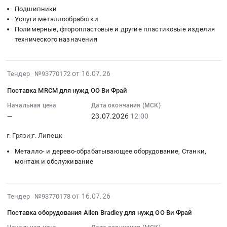
14:58:26
Грязи,
ОЭЗ
область
Подшипники
области.
Заказчика
:
Липецкая
ППТ
Услуги металлообработки
Сталь,
Цена:
для
Тендер:
область
Липецк
Полимерные, фторопластовые и другие пластиковые изделия
Чугун,
0
ООО
Запрос
,
г.
технического назначения
Цветные
руб.
Ви
котировок
Russia,
Грязи
и
Фрай
на
RU
Липецкой
редкоземельные
ОЭЗ
изготовление
Липецкая
области
2026-
от 16.07.26
Тендер №93770172
металлы,
ППТ
деталей
область
Тендер:
07-
Сплавы,
Липецк
по
Поставка MRCM для нужд ОО Ви Фрай
Подшипники
Запрос
16
Руда
г.
чертежам
Предмет
котировок
12:57:42
Начальная цена
Дата окончания (МСК)
металлическая
Грязи
Заказчика
—
23.07.2026
12:00
тендера:
на
:
Предмет
Липецкой
для
Запрос
изготовление
2026-
тендера:
области
ООО
г. Грязи;г. Липецк
котировок
деталей
07-
Запрос
at
Ви
на
по
23
Металло- и дерево-обрабатывающее оборудование, Станки,
котировок
г.
Фрай
изготовление
чертежам
12:00:00
монтаж и обслуживание
поставку
Грязи,
ОЭЗ
деталей
Заказчика
:
Кольцо
Липецкая
ППТ
по
для
Тендер
стопорное
область
Липецк
2026-
чертежам
ООО
на
от 16.07.26
Тендер №93770178
наружное
,
г.
07-
Заказчика
Ви
поставку
90х3
Russia,
Грязи
Поставка оборудования Allen Bradley для нужд ОО Ви Фрай
23
для
Фрай
MRCM
DIN471
RU
Липецкой