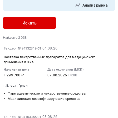
Анализ рынка
Искать
Найдено 2 038
2026-
от 04.08.26
Тендер №94132319
08-
Поставка лекарственных препаратов для медицинского
04
применения в 3 кв
14:43:42
Начальная цена
Дата окончания (МСК)
:
1 299 780 ₽
07.08.2026
14:00
2026-
08-
г. Елец;г. Грязи
07
Фармацевтические и лекарственные средства
14:00:00
Медицинские дезинфицирующие средства
:
Тендер
на
2026-
от 03.08.26
поставку
Тендер №94103355