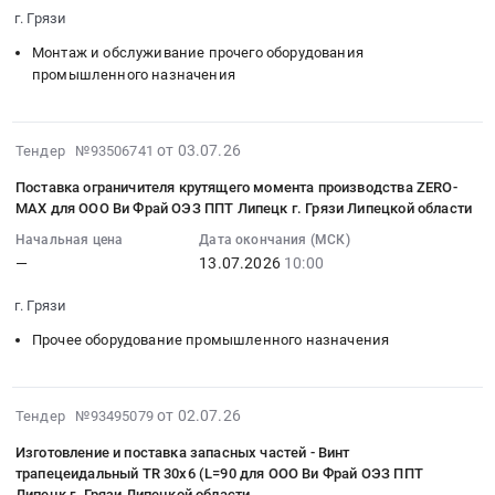
07-
для
поставку
ОЭЗ
книжных
г. Грязи
области.
21
ООО
панели
ППТ
изданий
Цена:
Монтаж и обслуживание прочего оборудования
10:00:00
Ви
оператора
Липецк
для
0
промышленного назначения
:
Фрай
производства
г.
Ларичихинской
руб.
Тендер
ОЭЗ
SIEMENS
Грязи
поселенческой
на
ППТ
для
Липецкой
библиотеки
2026-
от 03.07.26
оказание
Тендер №93506741
Липецк
ООО
области
МКУК
07-
услуг
г.
Ви
at
Поставка ограничителя крутящего момента производства ZERO-
ТАЛЬМЕНСКИЙ
10
по
Грязи
Фрай
MAX для ООО Ви Фрай ОЭЗ ППТ Липецк г. Грязи Липецкой области
г.
МФКЦ.
10:32:43
техническому
Липецкой
ОЭЗ
Грязи,
Цена:
Начальная цена
Дата окончания (МСК)
:
обслуживанию
области
ППТ
Липецкая
300000
—
13.07.2026
10:00
2026-
редукторов
Тендер
Липецк
область
руб.
07-
ЛОС
на
г.
г. Грязи
,
13
для
поставку
Грязи
Russia,
Прочее оборудование промышленного назначения
10:00:00
ООО
модульной
Липецкой
RU
:
Ви
ленты
области
Липецкая
Тендер
Фрай
производства
at
область
2026-
на
от 02.07.26
Тендер №93495079
г.
Ammeraal
г.
Строительные
07-
поставку
Грязи,
Beltech
Грязи,
Изготовление и поставка запасных частей - Винт
материалы
02
ограничителя
Липецкая
для
трапецеидальный TR 30x6 (L=90 для ООО Ви Фрай ОЭЗ ППТ
Липецкая
Предмет
21:06:05
крутящего
область,
Липецк г. Грязи Липецкой области