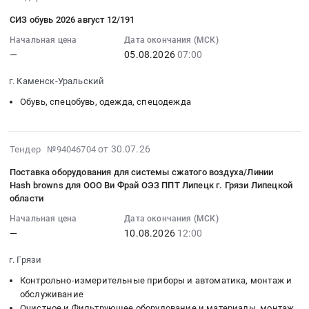
08-
лекарственных
СИЗ обувь 2026 август 12/191
03
препаратов
13:27:32
Начальная цена
Дата окончания (МСК)
для
—
05.08.2026
07:00
:
медицинского
2026-
применения
г. Каменск-Уральский
08-
в
05
Обувь, спецобувь, одежда, спецодежда
3
07:00:00
кв
:
Тендер
Тендер:
2026-
на
от 30.07.26
Тендер №94046704
СИЗ
08-
поставку
Поставка оборудования для системы сжатого воздуха/Линии
обувь
06
лекарственных
Hash browns для ООО Ви Фрай ОЭЗ ППТ Липецк г. Грязи Липецкой
2026
13:02:22
препаратов
области
август
:
для
Начальная цена
Дата окончания (МСК)
12/191
2026-
медицинского
—
10.08.2026
12:00
Тендер:
08-
применения
СИЗ
10
в
г. Грязи
обувь
12:00:00
3
Контрольно-измерительные приборы и автоматика, монтаж и
2026
:
кв
обслуживание
август
Тендер
at
Очистное и Фильтрующее оборудование и материалы, монтаж