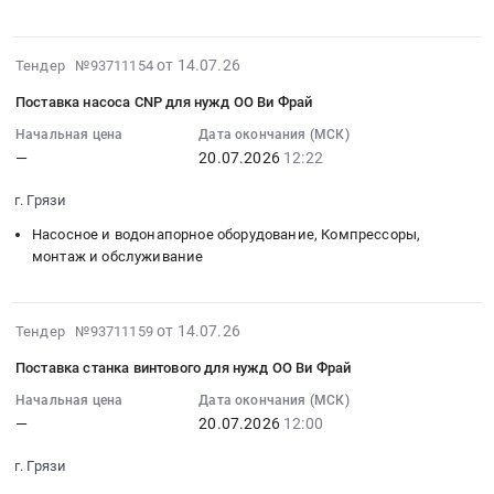
0
12:00:00
г.
лакокрасочные
at
Поставка
руб.
:
Грязи;г.
материалы;
г.
оборудования
Тендер
2026-
от 14.07.26
Липецк,
Тендер №93711154
Стрейч,
Грязи;г.
АСУ
на
07-
Липецкая
скотч,
Липецк,
ТП
Поставка насоса CNP для нужд ОО Ви Фрай
закупку
21
область
мешки;
Липецкая
для
электропривода
12:42:56
Начальная цена
Дата окончания (МСК)
,
Инструмент
область
нужд
—
20.07.2026
12:22
для
:
Russia,
ручной
,
ОО
нужд
2026-
RU
at
Russia,
Ви
г. Грязи
ОО
07-
Липецкая
г.
RU
Фрай.
Ви
20
Насосное и водонапорное оборудование, Компрессоры,
область
Москва,
Липецкая
Цена:
Фрай
12:22:02
монтаж и обслуживание
Прочее
Москва
область
0
Тендер
:
оборудование
город
Услуги
руб.
на
Тендер
промышленного
,
металлообработки
закупку
2026-
на
от 14.07.26
Тендер №93711159
назначения
Russia,
Предмет
электропривода
07-
поставку
Предмет
RU
тендера:
Поставка станка винтового для нужд ОО Ви Фрай
для
14
насоса
тендера:
Москва
Запрос
нужд
13:42:27
Начальная цена
Дата окончания (МСК)
CNP
Поставка
город
котировок
—
20.07.2026
12:00
ОО
:
для
мотор-
Материалы
на
Ви
2026-
нужд
редукторов
для
изготовление
г. Грязи
Фрай
07-
ОО
для
строительства
деталей