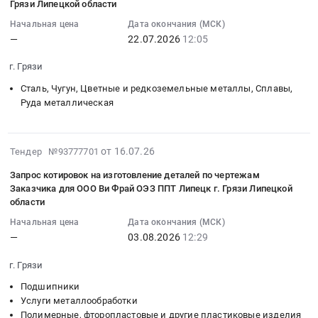
Московская
Ammeraal
PROFESSIONAL
Грязи Липецкой области
г.
тендера:
:
область
Beltech
для
Грязи,
ЭА-
Начальная цена
Дата окончания (МСК)
2026-
Фармацевтические
для
ООО
Липецкая
—
22.07.2026
12:05
№-13608/26
07-
и
ООО
Ви
область
"Поставка
22
лекарственные
Ви
Фрай
г. Грязи
,
изданий
12:05:06
средства
Фрай
ОЭЗ
Russia,
на
Сталь, Чугун, Цветные и редкоземельные металлы, Сплавы,
:
Предмет
ОЭЗ
ППТ
RU
бумажных
Руда металлическая
Тендер:
тендера:
ППТ
Липецк
Липецкая
носителях
Запрос
Поставка
Липецк
г.
область
информации
котировок
медикаментов.
г.
Грязи
Материалы
2026-
для
от 16.07.26
Тендер №93777701
поставку
Цена:
Грязи
Липецкой
для
08-
комплектования
Кольцо
119653
Липецкой
области
Запрос котировок на изготовление деталей по чертежам
строительства
03
фондов
стопорное
руб.
области
at
Заказчика для ООО Ви Фрай ОЭЗ ППТ Липецк г. Грязи Липецкой
дорог,
18:24:41
краевого
наружное
области
Тендер
г.
ЖД
:
государственного
90х3
на
Грязи,
Начальная цена
Дата окончания (МСК)
путей
2026-
бюджетного
DIN471
поставку
Липецкая
—
03.08.2026
12:29
Предмет
08-
учреждения
сталь
модульной
область
тендера:
03
культуры
A4
г. Грязи
ленты
,
Запрос
12:29:03
Красноярской
Заказчика
Ammeraal
Russia,
котировок
Подшипники
:
краевой
для
Beltech
RU
Услуги металлообработки
на
Тендер:
молодежной
ООО
для
Липецкая
Полимерные, фторопластовые и другие пластиковые изделия