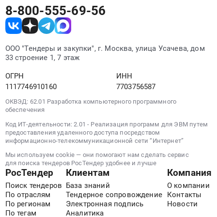
Предмет
Липецкой
8-800-555-69-56
для
Russia,
тендера:
области.
ООО
RU
Оказание
Цена:
Ви
Липецкая
услуг
0
Фрай
область
по
руб.
ООО "Тендеры и закупки", г. Москва, улица Усачева, дом
ОЭЗ
Прочее
техническому
33 строение 1, 7 этаж
ППТ
оборудование
обслуживанию
Липецк
промышленного
ОГРН
ИНН
редукторов
г.
назначения
1117746910160
7703756587
ЛОС
Грязи
Предмет
для
ОКВЭД: 62.01 Разработка компьютерного программного
Липецкой
тендера:
ООО
обеспечения
области
Поставка
Ви
Код ИТ-деятельности: 2.01 - Реализация программ для ЭВМ путем
at
ограничителя
Фрай
предоставления удаленного доступа посредством
г.
крутящего
г.
информационно-телекоммуникационной сети “Интернет”
Грязи,
момента
Грязи,
Мы используем cookie — они помогают нам сделать сервис
Липецкая
производства
Липецкая
для поиска тендеров РосТендер удобнее и лучше
область
ZERO-
РосТендер
Клиентам
Компания
область,
,
MAX
ОЭЗ
Поиск тендеров
База знаний
О компании
Russia,
для
ППТ
По отраслям
Тендерное сопровождение
Контакты
RU
ООО
По регионам
Электронная подпись
Новости
Липецк.
Липецкая
Ви
По тегам
Аналитика
Цена: