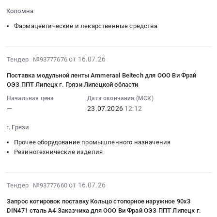
Поставка
Грязи
2026-
260/50
309630.58
Тендер:
Красноярской
Коломна
весовой
Липецкой
07-
PROFESSIONAL
руб.
Запрос
краевой
ячейки
области.
22
для
Фармацевтические и лекарственные средства
котировок
молодежной
для
Цена:
18:00:00
ООО
на
библиотеки
ООО
0
:
Ви
закупку
в
Ви
руб.
Тендер
2026-
Фрай
от 16.07.26
Тендер №93777676
рельс
2026
Фрай
на
07-
ОЭЗ
для
году"
Поставка модульной ленты Ammeraal Beltech для ООО Ви Фрай
ОЭЗ
поставку
23
ППТ
ВСС
at
ОЭЗ ППТ Липецк г. Грязи Липецкой области
ППТ
медикаментов
16:33:34
Липецк
для
г.
Липецк
Начальная цена
Дата окончания (МСК)
Тендер
:
г.
ООО
Красноярск,
г.
—
23.07.2026
12:12
на
2026-
Грязи
Ви
Красноярский
Грязи
поставку
07-
Липецкой
Фрай
край
г. Грязи
Липецкой
медикаментов
23
области
ОЭЗ
,
области.
at
Прочее оборудование промышленного назначения
12:12:28
Тендер
ППТ
Russia,
Цена:
Резинотехнические изделия
Коломна,
:
на
Липецк
RU
0
Московская
Тендер
сепаратор
г.
Красноярский
руб.
область
на
CRI-
Грязи
край
2026-
,
от 16.07.26
поставку
Тендер №93777660
MAN
Липецкой
Книги,
07-
Russia,
модульной
SM
области
Запрос котировок поставку Кольцо стопорное наружное 90х3
Журналы
22
RU
ленты
260/50
at
DIN471 сталь A4 Заказчика для ООО Ви Фрай ОЭЗ ППТ Липецк г.
Предмет
16:22:29