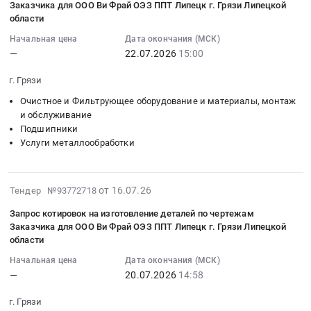
Заказчика
Прочее
чертежам
Липецк
Заказчика для ООО Ви Фрай ОЭЗ ППТ Липецк г. Грязи Липецкой
котировок
15:56:41
для
области
оборудование
Заказчика
г.
на
:
ООО
промышленного
для
Грязи
Начальная цена
Дата окончания (МСК)
изготовление
2026-
Ви
назначения
ООО
Липецкой
—
22.07.2026
15:00
деталей
07-
Фрай
Предмет
Ви
области.
по
22
ОЭЗ
г. Грязи
тендера:
Фрай
Цена:
чертежам
15:00:00
ППТ
Поставка
ОЭЗ
0
Очистное и Фильтрующее оборудование и материалы, монтаж
Заказчика
:
Липецк
модульной
ППТ
руб.
и обслуживание
для
Тендер:
г.
ленты
Липецк
Подшипники
ООО
Запрос
Грязи
Ammeraal
г.
Услуги металлообработки
Ви
котировок
Липецкой
Beltech
Грязи
Фрай
на
области
для
Липецкой
ОЭЗ
изготовление
at
ООО
области
2026-
от 16.07.26
Тендер №93772718
ППТ
деталей
г.
Ви
Тендер:
07-
Липецк
по
Запрос котировок на изготовление деталей по чертежам
Грязи,
Фрай
Запрос
21
г.
чертежам
Заказчика для ООО Ви Фрай ОЭЗ ППТ Липецк г. Грязи Липецкой
Липецкая
ОЭЗ
котировок
14:02:22
области
Грязи
Заказчика
область
ППТ
на
:
Липецкой
для
Начальная цена
Дата окончания (МСК)
,
Липецк
изготовление
2026-
области
ООО
—
20.07.2026
14:58
Russia,
г.
деталей
07-
at
Ви
RU
Грязи
по
20
г. Грязи
г.
Фрай
Липецкая
Липецкой
чертежам