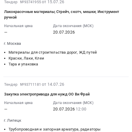
Тендер
2026-
для
at
от 15.07.26
Тендер №93741955
распределительная
ППТ
Ви
Заказчика
на
07-
нужд
г.
и
Липецк
Фрай.
Лакокрасочные материалы; Стрейч, скотч, мешки; Инструмент
для
поставку
15
ОО
Грязи;г.
регулирующая
г.
Цена:
ручной
ООО
мотор-
13:01:29
Ви
Липецк,
аппаратура,
Грязи
0
Ви
Начальная цена
Дата окончания (МСК)
редукторов
:
Фрай
Липецкая
Электроустановочные
Липецкой
руб.
Фрай
—
20.07.2026
для
2026-
Тендер:
область
изделия,
области.
ОЭЗ
нужд
07-
Запрос
,
Электронные
Цена:
г. Москва
ППТ
ОО
20
котировок
Russia,
компоненты
0
Липецк
Ви
Материалы для строительства дорог, ЖД путей
00:00:00
на
RU
Предмет
руб.
г.
Краски, Лаки, Клеи
Фрай
:
изготовление
Липецкая
тендера:
Грязи
Тара и упаковка
Тендер
Тендер
деталей
область
Поставка
Липецкой
на
на
по
Контрольно-
оборудования
области.
поставку
лакокрасочные
чертежам
измерительные
Allen
2026-
Цена:
от 14.07.26
Тендер №93711181
мотор-
материалы;
заказчика
приборы
Bradley
07-
0
редукторов
Стрейч,
(ось
и
для
Закупка электропривода для нужд ОО Ви Фрай
14
руб.
для
скотч,
ролика)
автоматика,
нужд
13:44:16
Начальная цена
Дата окончания (МСК)
нужд
мешки;
для
монтаж
ОО
—
20.07.2026
12:00
:
ОО
Инструмент
нужд
и
Ви
2026-
Ви
ручной
ОО
обслуживание
Фрай.
г. Липецк
07-
Фрай
Тендер
Ви
Предмет
Цена:
20
Трубопроводная и запорная арматура, радиаторы
at
на
Фрай
тендера: