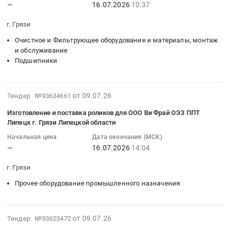
—
16.07.2026
10:37
2026-
нужд
ОО
Ви
область
07-
ОО
Ви
Фрай
Насосное
г. Грязи
16
Ви
Фрай.
at
и
Очистное и Фильтрующее оборудование и материалы, монтаж
10:37:48
Фрай
Цена:
г.
водонапорное
и обслуживание
:
Тендер
0
Грязи,
оборудование,
Подшипники
Тендер
на
руб.
Липецкая
Компрессоры,
на
поставку
область
монтаж
изготовление
оборудования
,
и
2026-
от 09.07.26
Тендер №93634661
и
Phoenix
Russia,
обслуживание
07-
поставка
Contact
RU
Предмет
Изготовление и поставка роликов для ООО Ви Фрай ОЭЗ ППТ
16
запасных
для
Липецкая
тендера:
Липецк г. Грязи Липецкой области
15:53:27
частей
нужд
область
Поставка
Начальная цена
Дата окончания (МСК)
:
для
ОО
Металло-
насоса
—
16.07.2026
14:04
2026-
ООО
Ви
и
CNP
07-
Ви
Фрай
дерево-
для
г. Грязи
16
Фрай
at
обрабатывающее
нужд
Прочее оборудование промышленного назначения
14:04:54
ОЭЗ
г.
оборудование,
ОО
:
ППТ
Грязи;г.
Станки,
Ви
Тендер
Липецк
Липецк,
монтаж
Фрай.
2026-
на
от 09.07.26
Тендер №93623472
г.
Липецкая
и
Цена:
07-