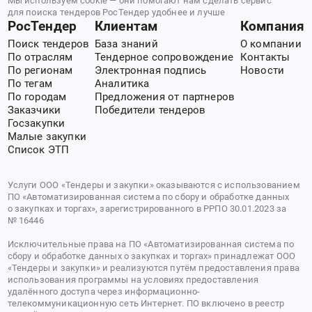
Мы используем cookie — они помогают нам сделать сервис
для поиска тендеров РосТендер удобнее и лучше
РосТендер
Клиентам
Компания
Поиск тендеров
База знаний
О компании
По отраслям
Тендерное сопровождение
Контакты
По регионам
Электронная подпись
Новости
По тегам
Аналитика
По городам
Предложения от партнеров
Заказчики
Победители тендеров
Госзакупки
Малые закупки
Список ЭТП
Услуги ООО «Тендеры и закупки» оказываются с использованием
ПО «Автоматизированная система по сбору и обработке данных
о закупках и торгах», зарегистрированного в РРПО 30.01.2023 за
№ 16446
Исключительные права на ПО «Автоматизированная система по
сбору и обработке данных о закупках и торгах» принадлежат ООО
«Тендеры и закупки» и реализуются путём предоставления права
использования программы на условиях предоставления
удалённого доступа через информационно-
телекоммуникационную сеть Интернет. ПО включено в реестр