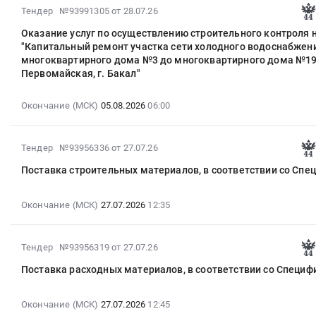
г.
офтальмологического
2026-
Тендер №93991305
от 28.07.26
28
Сатка
отделения
08-
16:40:00
Тендер
Оказание услуг по осуществлению строительного контроля н
для
06
:
на
"Капитальный ремонт участка сети холодного водоснабжен
Государственного
13:38:11
Тендер
поставку
многоквартирного дома №3 до многоквартирного дома №19 
бюджетного
:
на
Первомайская, г. Бакал"
шовного
учреждения
2026-
поставку
материала
здравоохранения
08-
фруктовой
для
Окончание (МСК)
05.08.2026
06:00
Областная
05
консервации,
Государственного
больница
06:00:00
в
бюджетного
г.
:
2026-
соответствии
Тендер №93956336
от 27.07.26
учреждения
Сатка
Тендер
07-
со
здравоохранения
Поставка строительных материалов, в соответствии со Спе
Тендер
на
27
Спецификацией
Областная
на
оказание
09:52:10
Тендер
больница
поставку
услуг
:
Окончание (МСК)
27.07.2026
12:35
на
г.
геля
по
2026-
поставку
Сатка
для
осуществлению
07-
фруктовой
at
офтальмологического
2026-
строительного
Тендер №93956319
от 27.07.26
27
консервации,
г.
отделения
07-
контроля
12:35:00
в
Бакал,
Поставка расходных материалов, в соответствии со Специф
для
27
на
:
соответствии
Челябинская
Государственного
09:52:07
объекте:
Тендер
со
область
бюджетного
:
Окончание (МСК)
27.07.2026
12:45
"Капитальный
на
Спецификацией
,