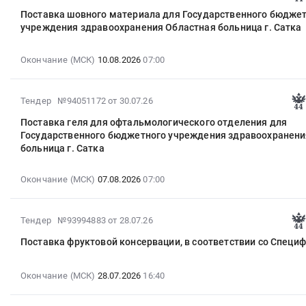
07-
Поставка шовного материала для Государственного бюдже
31
учреждения здравоохранения Областная больница г. Сатка
13:27:29
:
Окончание (МСК)
10.08.2026
07:00
2026-
08-
10
2026-
Тендер №94051172
от 30.07.26
07:00:00
07-
:
Поставка геля для офтальмологического отделения для
30
Тендер
Государственного бюджетного учреждения здравоохранени
14:47:28
больница г. Сатка
на
:
поставку
2026-
шовного
Окончание (МСК)
07.08.2026
07:00
08-
материала
07
для
07:00:00
2026-
Государственного
Тендер №93994883
от 28.07.26
:
07-
бюджетного
Поставка фруктовой консервации, в соответствии со Специ
Тендер
28
учреждения
на
13:46:07
здравоохранения
поставку
:
Окончание (МСК)
28.07.2026
16:40
Областная
геля
2026-
больница
для
07-