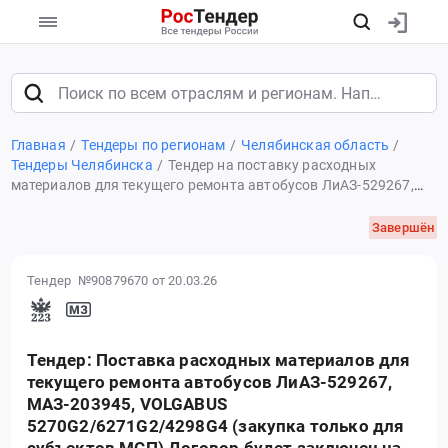
Главная
Тендеры по регионам
Челябинская область
Тендеры Челябинска
Тендер на поставку расходных
материалов для текущего ремонта автобусов ЛиАЗ-529267,
МАЗ-203945, VOLGABUS 5270G2/6271G2/4298G4 (закупка
только для субъектов МСП) Договор будет заключен на 1000
Завершён
000,00 руб. Не выборка товара до максимальной цены
договора, не является недопоставкой и неисполнением
Тендер №90879670
от 20.03.26
договора. Не выбранный товар оплате не подлежит.
Рассматривается снижение суммы цен за 1 единицу товара от
НМЦЕ 219 986,09 руб
Тендер: Поставка расходных материалов для
текущего ремонта автобусов ЛиАЗ-529267,
МАЗ-203945, VOLGABUS
5270G2/6271G2/4298G4 (закупка только для