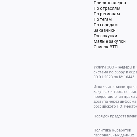
Поиск тендеров
По отраслям
По регионам
По тегам
По городам
Заказчики
Госзакупки
Малые закупки
Список ЭТП
Услуги ООО «Тендеры и
система по сбору и обр
30.01.2023 за № 16446
Исключительные права 
закупках и торгах» при
предоставления права 
доступа через информа
российского ПО. Реестр
Порядок предоставлени
Политика обработки
персональных данных