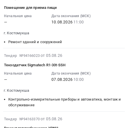
на
at
08-
республика
Помещение для приема пищи
бытовое
г.
05
Проектирование,
помещение
Костомукша,
16:42:38
монтаж
Начальная цена
Дата окончания (МСК)
—
10.08.2026
11:00
Тендер
Карелия
:
и
на
республика
2026-
обслуживание
г. Костомукша
бытовое
,
08-
сигнализации,
помещение
Russia,
10
пожароохранных,
Ремонт зданий и сооружений
at
RU
11:00:00
контрольно-
г.
Карелия
:
пропускных
2026-
от 05.08.26
Тендер №94166023
Костомукша,
республика
Тендер
систем
08-
Тензодатчик Sigmatech R1-30t-SSH
Карелия
Сантехнические
на
и
05
республика
изделия.
помещение
оборудования
16:38:24
Начальная цена
Дата окончания (МСК)
,
Неметаллические
для
Предмет
—
07.08.2026
10:00
:
Russia,
трубы
приема
тендера:
2026-
г. Костомукша
RU
Предмет
пищи
Монатаж
08-
Карелия
тендера:
Тендер
системы
07
Контрольно-измерительные приборы и автоматика, монтаж и
республика
Туалетная
на
ПС
10:00:00
обслуживание
Мобильные
кабинка
помещение
в
:
металлические
для
для
ОТКиЛИ.
Тендер
2026-
от 05.08.26
Тендер №94163370
и
карьера.
приема
Цена:
на
08-