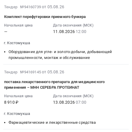
руб.
тендера:
Карелия
корпус
:
2026-
от 05.08.26
Тендер №94160739
Вал
республика
подшипника
Тендер:
08-
М18-
,
Комплект перефутеровки приемного бункера
SNLD3144.TK44.FRB10/370
РТИ
05
162АСБ
Russia,
VKE
НА
23:43:57
Начальная цена
Дата окончания (МСК)
ИЗТМ
RU
at
КО_06.08.2026
—
11.08.2026
12:00
:
КО.
Карелия
г.
Тендер:
2026-
Цена:
республика
Костомукша,
г. Костомукша
РТИ
08-
0
Крановое
Карелия
НА
11
Оборудование для угле- и золото-добычи, добывающей
руб.
и
республика
КО_06.08.2026
12:00:00
промышленности, монтаж и обслуживание
подъемное
,
at
:
оборудование,
Russia,
г.
Тендер:
2026-
от 05.08.26
Тендер №94169145
монтаж
RU
Костомукша,
Комплект
08-
и
Карелия
поставка лекарственного препарата для медицинского
Карелия
перефутеровки
05
обслуживание
применения – МНН СЕРЕБРА ПРОТЕИНАТ
республика
республика
приемного
17:54:44
Предмет
Подшипники
,
Начальная цена
Дата окончания (МСК)
бункера
:
тендера:
Предмет
Russia,
8 910 ₽
13.08.2026
07:00
Тендер:
2026-
Консигнация
тендера:
RU
Комплект
08-
вантов
г. Костомукша
Корпус
Карелия
перефутеровки
13
канатных
подшипника
республика
приемного
Фармацевтические и лекарственные средства
07:00:00
АО
SNLD3144.TK44.FRB10/370
Резинотехнические
бункера
: