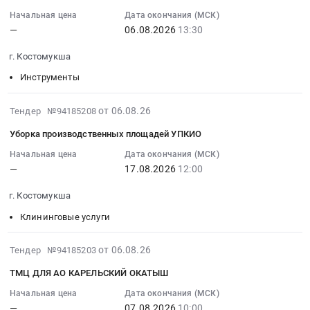
06
переходных
Предмет
объектов
Карелия
13:01:22
Начальная цена
Дата окончания (МСК)
площадок,
тендера:
энергетики
республика
—
06.08.2026
13:30
:
лестниц
Подготовка
и
,
2026-
и
г. Костомукша
бункеров
электрических
Russia,
08-
ограждений
мелкого
сетей
RU
06
на
Инструменты
дробления.
Предмет
Карелия
13:30:00
участке
Цена:
тендера:
республика
:
дробления
2026-
от 06.08.26
Тендер №94185208
0
Замена
Крановое
Тендер
ЦПТ,
08-
Уборка производственных площадей УПКИО
руб.
кабельного
и
на
АО
06
лотка.
подъемное
насадки
"Карельский
16:30:04
Начальная цена
Дата окончания (МСК)
Цена:
оборудование,
Тендер
окатыш".
—
17.08.2026
12:00
:
0
монтаж
на
Тендер
2026-
г. Костомукша
руб.
и
насадки
на
08-
обслуживание
at
устройство
17
Клининговые услуги
Предмет
г.
переходных
12:00:00
тендера:
Костомукша,
площадок,
:
2026-
от 06.08.26
Тендер №94185203
зч
Карелия
лестниц
Тендер
08-
ThyssenKrupp
ТМЦ ДЛЯ АО КАРЕЛЬСКИЙ ОКАТЫШ
республика
и
на
06
2
,
ограждений
уборку
12:54:22
Начальная цена
Дата окончания (МСК)
тур.
Russia,
на
производственных
—
07.08.2026
10:00
: