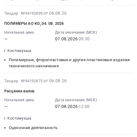
руб.
at
09:00:00
34N
г.
:
at
2026-
от 06.08.26
Тендер №94192899
Костомукша,
Тендер
г.
08-
ПОЛИМЕРЫ АО КО_04. 08. 2026
Карелия
на
Костомукша,
06
республика
ремонт
Карелия
16:03:35
Начальная цена
Дата окончания (МСК)
,
электрооборудования
республика
—
07.08.2026
09:30
:
Russia,
кранов
,
2026-
г. Костомукша
RU
ЦОиГП
Russia,
08-
Карелия
Тендер
RU
07
Полимерные, фторопластовые и другие пластиковые изделия
республика
на
Карелия
09:30:00
технического назначения
Фасадные
ремонт
республика
:
работы,
электрооборудования
Электрическая
Тендер
2026-
от 06.08.26
Тендер №94192875
Кровельные
кранов
распределительная
на
08-
Расценка валов
работы,
ЦОиГП
и
полимеры
06
Высотные
at
регулирующая
АО
16:03:35
Начальная цена
Дата окончания (МСК)
работы
г.
аппаратура,
—
07.08.2026
12:00
КО_04.08.2026
:
Предмет
Костомукша,
Электроустановочные
Тендер
2026-
тендера:
г. Костомукша
Карелия
изделия,
на
08-
Ремонт
республика
Электронные
полимеры
07
Оценочная деятельность
кровли
,
компоненты
АО
12:00:00