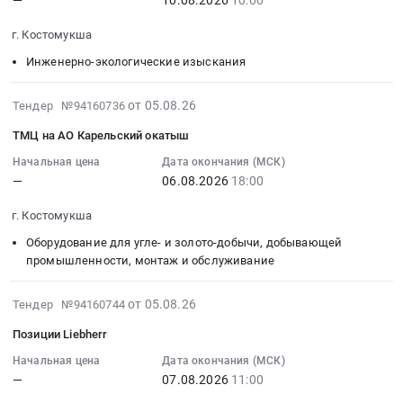
:
теплообменника
и
,
для
2026-
УР№1.
обслуживание
Russia,
г. Костомукша
КО
08-
Цена:
Предмет
RU
Тендер:
10
Инженерно-экологические изыскания
0
тендера:
Карелия
Кирпич
10:00:00
руб.
КОНТЕЙНЕР
республика
огнеупорный
:
2026-
от 05.08.26
Тендер №94160736
КРЛ2-
Запчасти
МКС-72
Тендер
08-
120.
для
ТМЦ на АО Карельский окатыш
для
на
06
Цена:
спецтехники
КО
проверочный
16:30:04
Начальная цена
Дата окончания (МСК)
0
Предмет
at
расчет
—
06.08.2026
18:00
:
руб.
тендера:
г.
магистр.конв-
2026-
НРП_ЗИП
Костомукша,
г. Костомукша
ов
08-
ДЛЯ
Карелия
ЦПТ
06
Оборудование для угле- и золото-добычи, добывающей
ЭКГ_13.07.2026.
республика
Тендер
18:00:00
промышленности, монтаж и обслуживание
Цена:
,
на
:
0
Russia,
проверочный
Тендер:
2026-
от 05.08.26
Тендер №94160744
руб.
RU
расчет
ТМЦ
08-
Карелия
Позиции Liebherr
магистр.конв-
на
05
республика
ов
АО
14:41:36
Начальная цена
Дата окончания (МСК)
Строительные
ЦПТ
—
07.08.2026
11:00
Карельский
:
материалы
at
окатыш
2026-