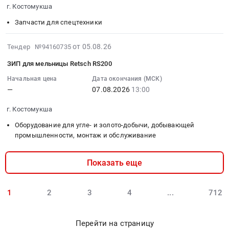
Предмет
г. Костомукша
г.
Тендер:
08-
тендера:
Костомукша,
ТМЦ
07
Запчасти для спецтехники
Кирпич
Карелия
на
11:00:00
огнеупорный
республика
АО
:
2026-
от 05.08.26
Тендер №94160735
МКС-72
,
Карельский
Тендер:
08-
для
Russia,
ЗИП для мельницы Retsch RS200
окатыш
Позиции
05
КО.
RU
at
Liebherr
14:41:36
Начальная цена
Дата окончания (МСК)
Цена:
Карелия
г.
Тендер:
—
07.08.2026
13:00
:
0
республика
Костомукша,
Позиции
2026-
руб.
Инженерно-
г. Костомукша
Карелия
Liebherr
08-
экологические
республика
at
07
Оборудование для угле- и золото-добычи, добывающей
изыскания
,
г.
13:00:00
промышленности, монтаж и обслуживание
Предмет
Russia,
Костомукша,
:
тендера:
RU
Карелия
Тендер:
Показать еще
Проверочный
Карелия
республика
ЗИП
расчет
республика
,
для
магистр.конв-
Оборудование
Russia,
мельницы
1
2
3
4
...
712
ов
для
RU
Retsch
ЦПТ.
угле-
Карелия
RS200
Цена:
и
Перейти на страницу
республика
Тендер: