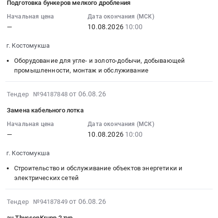
тендера:
деятельность
Подготовка бункеров мелкого дробления
ЦПО-1475.00.003
на
06
ПОЛИМЕРЫ
Предмет
на
восстановление
14:01:44
Начальная цена
Дата окончания (МСК)
АО
тендера:
АО
смотровой
—
10.08.2026
10:00
:
КО_04.08.2026.
Расценка
КО
канавы
2026-
Цена:
валов.
at
г. Костомукша
ПТО
08-
0
Цена:
г.
Тендер
10
Оборудование для угле- и золото-добычи, добывающей
руб.
0
Костомукша,
на
10:00:00
промышленности, монтаж и обслуживание
руб.
Карелия
восстановление
:
республика
смотровой
Тендер
2026-
от 06.08.26
Тендер №94187848
,
канавы
на
08-
Russia,
Замена кабельного лотка
ПТО
подготовку
06
RU
at
бункеров
14:01:44
Начальная цена
Дата окончания (МСК)
Карелия
г.
—
10.08.2026
10:00
мелкого
:
республика
Костомукша,
дробления
2026-
Прочее
г. Костомукша
Карелия
Тендер
08-
оборудование
республика
на
10
Строительство и обслуживание объектов энергетики и
промышленного
,
подготовку
10:00:00
электрических сетей
назначения
Russia,
бункеров
:
Предмет
RU
мелкого
Тендер
2026-
от 06.08.26
Тендер №94187849
тендера:
Карелия
дробления
на
08-
Палец
зч ThyssenKrupp 2 тур