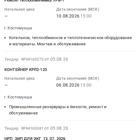
Ремонт теплообменника УР№1
бетонные
Цена:
пищи
0
тензодатчик
05
сооружения,
0
at
руб.
Sigmatech
15:41:27
Начальная цена
Дата окончания (МСК)
Мобильные
руб.
г.
—
10.08.2026
15:00
R1-
:
здания
Костомукша,
30t-
2026-
г. Костомукша
Предмет
Карелия
SSH
08-
тендера:
республика
Тендер
10
Котельное, теплообменное и теплотехническое оборудование
Бытовое
,
на
15:00:00
и материалы. Монтаж и обслуживание
помещение.
Russia,
тензодатчик
:
Цена:
RU
Sigmatech
Тендер
2026-
от 05.08.26
Тендер №94163373
0
Карелия
R1-
на
08-
КОНТЕЙНЕР КРЛ2-120
руб.
республика
30t-
ремонт
05
Ремонт
SSH
теплообменника
15:41:27
Начальная цена
Дата окончания (МСК)
зданий
at
—
06.08.2026
15:00
УР№1
:
и
г.
Тендер
2026-
г. Костомукша
сооружений
Костомукша,
на
08-
Предмет
Карелия
ремонт
06
Промышленные резервуары и ёмкости, ремонт и
тендера:
республика
теплообменника
15:00:00
обслуживание
Помещение
,
УР№1
:
для
Russia,
at
Тендер:
2026-
от 05.08.26
Тендер №94163381
приема
RU
г.
КОНТЕЙНЕР
08-
НРП_ЗИП ДЛЯ ЭКГ_13. 07. 2026
пищи.