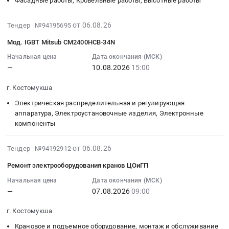
Фасадные работы, Кровельные работы, Высотные работы
Карелия
КО_04.08.2026
15:00:00
Товары для Спорта, Отдыха, Развлечений, Предметы
республика
at
:
2026-
Искусства
от 06.08.26
Тендер №94195695
Металлические
г.
Тендер
08-
трубы
Мод. IGBT Mitsub CM2400HCB-34N
Костомукша,
на
Металлургическое производство
06
Предмет
Карелия
ремонт
17:06:06
Начальная цена
Дата окончания (МСК)
тендера:
республика
Химическая продукция
кровли
—
10.08.2026
15:00
:
ТРУБЫ
,
здания
2026-
АО
Лесообработка, Изделия из дерева
Russia,
г. Костомукша
Кипатры
08-
КО_04.08.2026.
RU
ВД
10
Электрическая распределительная и регулирующая
Сельское хозяйство
Цена:
Карелия
89-
15:00:00
аппаратура, Электроустановочные изделия, Электронные
0
республика
26
компоненты
:
Отходы и лом
руб.
Металлические
Тендер
Тендер:
трубы
на
2026-
Мод.IGBT
от 06.08.26
Тендер №94192912
Услуги ЖКХ
Предмет
ремонт
08-
Mitsub
Ремонт электрооборудования кранов ЦОиГП
тендера:
кровли
06
CM2400HCB-
Социальные услуги
НРП_ТРУБЫ
здания
16:03:35
Начальная цена
Дата окончания (МСК)
34N
АО
Кипатры
—
07.08.2026
09:00
:
Тендер:
КО_04.08.2026.
ВД
2026-
Мод.IGBT
г. Костомукша
Цена:
89-
08-
Mitsub
0
26
07
CM2400HCB-
Крановое и подъемное оборудование, монтаж и обслуживание