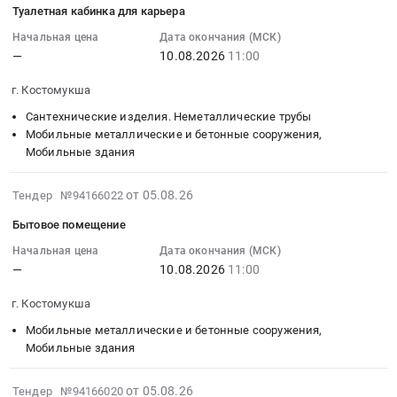
КО.
Туалетная кабинка для карьера
и
Предмет
Russia,
05
системы
Цена:
обслуживание
тендера:
RU
16:42:38
Начальная цена
Дата окончания (МСК)
ПС
0
Предмет
ПО
Карелия
—
10.08.2026
11:00
:
в
руб.
тендера:
Lantopolog
республика
2026-
ОТКиЛИ
Вал
г. Костомукша
КарОК.
Вентиляционное
08-
Тендер
М18-
Цена:
оборудование
10
на
Сантехнические изделия. Неметаллические трубы
163АСБ
0
и
11:00:00
Мобильные металлические и бетонные сооружения,
монатаж
ИЗТМ
руб.
материалы
Мобильные здания
:
системы
КО.
Предмет
Тендер
ПС
Цена:
тендера:
2026-
на
в
от 05.08.26
Тендер №94166022
0
Вентиляторы.
08-
туалетную
ОТКиЛИ
Бытовое помещение
руб.
Цена:
05
кабинка
at
0
16:42:38
Начальная цена
Дата окончания (МСК)
для
г.
руб.
—
10.08.2026
11:00
:
карьера
Костомукша,
2026-
Тендер
Карелия
г. Костомукша
08-
на
республика
10
туалетную
,
Мобильные металлические и бетонные сооружения,
11:00:00
Мобильные здания
кабинка
Russia,
:
для
RU
Тендер
карьера
2026-
Карелия
от 05.08.26
Тендер №94166020