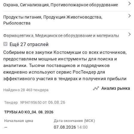
Охрана, Сигнализация, Противопожарное оборудование
Продукты питания, Продукция Животноводства,
Рыболовства
Фармацевтика, Медицинское оборудование и материалы
Ещё 27 отраслей
Медицинские и Оздоровительные услуги
Собираем все закупки Костомукши со всех источников,
предоставляем мощные инструменты для поиска и
Мебель, Компьютеры и Периферия, Канцтовары, Бытовая
аналитики. Тысячи поставщиков и подрядчиков
техника
ежедневно используют сервис РосТендер для
эффективного участия в тендерах и получения прибыли
Связь, Информационные технологии
Анализ рынка
Найдено 28 463 тендера
Грузовые и пассажирские перевозки, Транспортные услуги
2026-
от 06.08.26
Тендер №94195650
Полиграфия
08-
ТРУБЫ АО КО_04. 08. 2026
06
Реклама, Дизайн, Маркетинг, Теле и радиовещание
17:06:07
Начальная цена
Дата окончания (МСК)
—
07.08.2026
14:00
:
Топливо, Уголь, Продукция нефтепереработки