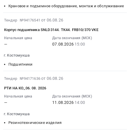
конструкций
Предмет
Карелия
Тендер:
11
Крановое и подъемное оборудование, монтаж и обслуживание
и
тендера:
республика
Вал
12:00:00
ограждений
Уборка
,
М18-
:
2026-
от 06.08.26
Тендер №94176541
Предмет
производственных
Russia,
162АСБ
Тендер
08-
тендера:
площадей
RU
Корпус подшипника SNLD3144. TK44. FRB10/370 VKE
ИЗТМ
на
06
Устройство
УПКИО.
Карелия
КО
консигнацию
10:30:35
Начальная цена
Дата окончания (МСК)
переходных
Цена:
республика
at
вантов
—
07.08.2026
15:00
:
площадок,
0
Метизы,
г.
канатных
2026-
лестниц
руб.
Крепежные
Костомукша,
г. Костомукша
АО
08-
и
изделия
Карелия
КО
07
Подшипники
ограждений
Предмет
республика
Тендер
15:00:00
на
тендера:
,
на
:
2026-
от 06.08.26
Тендер №94171636
участке
ТМЦ
Russia,
консигнацию
Тендер
08-
дробления
ДЛЯ
RU
РТИ НА КО_06. 08. 2026
вантов
на
06
ЦПТ,
АО
Карелия
канатных
корпус
03:22:01
Начальная цена
Дата окончания (МСК)
АО
КАРЕЛЬСКИЙ
республика
АО
подшипника
—
11.08.2026
14:00
:
"Карельский
ОКАТЫШ.
Запчасти
КО
SNLD3144.TK44.FRB10/370
2026-
окатыш"..
Цена:
для
at
г. Костомукша
VKE
08-
Цена:
0
спецтехники
г.
Тендер
11
Резинотехнические изделия
0
руб.
Предмет
Костомукша,
на
14:00:00