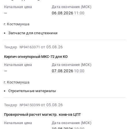
Карелия
Костомукша,
КРЛ2-
05
Цена:
республика
Карелия
120
19:17:15
Начальная цена
Дата окончания (МСК)
0
Контрольно-
республика
—
06.08.2026
11:00
Тендер:
:
руб.
измерительные
,
КОНТЕЙНЕР
2026-
г. Костомукша
приборы
Russia,
КРЛ2-
08-
и
RU
120
06
Запчасти для спецтехники
автоматика,
Карелия
at
11:00:00
монтаж
республика
г.
:
2026-
от 05.08.26
Тендер №94163371
и
Котельное,
Костомукша,
Тендер:
08-
Кирпич огнеупорный МКС-72 для КО
обслуживание
теплообменное
Карелия
НРП_ЗИП
05
Предмет
и
республика
ДЛЯ
15:11:02
Начальная цена
Дата окончания (МСК)
тендера:
теплотехническое
,
ЭКГ_13.07.2026
—
07.08.2026
10:00
:
Тензодатчик
оборудование
Russia,
Тендер:
2026-
Sigmatech
г. Костомукша
и
RU
НРП_ЗИП
08-
R1-
материалы.
Карелия
ДЛЯ
07
Строительные материалы
30t-
Монтаж
республика
ЭКГ_13.07.2026
10:00:00
SSH.
и
Промышленные
at
:
2026-
от 05.08.26
Тендер №94150399
Цена:
обслуживание
резервуары
г.
Тендер:
08-
0
Предмет
и
Проверочный расчет магистр. конв-ов ЦПТ
Костомукша,
Кирпич
05
руб.
тендера:
ёмкости,
Карелия
огнеупорный
15:02:51
Начальная цена
Дата окончания (МСК)
Ремонт
ремонт
республика
МКС-72
—
10.08.2026
10:00