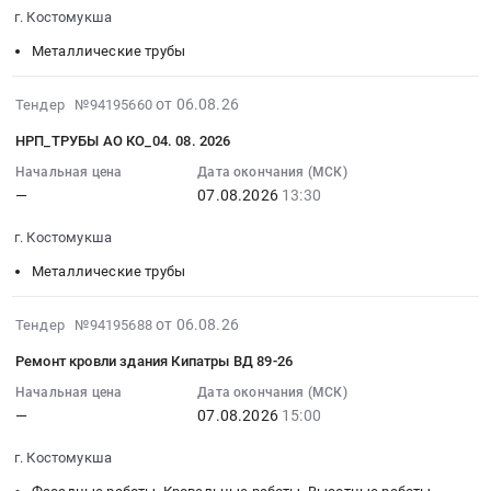
2026-
г. Костомукша
Автомобили, Спецтехника, Авиа- ЖД-техника, Суда
08-
07
Металлические трубы
Финансы, Страхование, Оценка, Юридические услуги
14:00:00
:
2026-
от 06.08.26
Тендер №94195660
Одежда, Средства защиты, Текстиль, Хозтовары, Тара
Тендер:
08-
НРП_ТРУБЫ АО КО_04. 08. 2026
ТРУБЫ
06
Экология, Клининг, Химчистка
АО
17:06:06
Начальная цена
Дата окончания (МСК)
КО_04.08.2026
—
07.08.2026
13:30
:
Энергетика
Тендер:
2026-
г. Костомукша
ТРУБЫ
08-
Нефтяная и Газовая отрасль
АО
07
Металлические трубы
КО_04.08.2026
13:30:00
Промышленное оборудование и изделия
at
:
2026-
от 06.08.26
Тендер №94195688
г.
Прочее оборудование и изделия
Тендер:
08-
Ремонт кровли здания Кипатры ВД 89-26
Костомукша,
НРП_ТРУБЫ
06
Обучение, Научная деятельность
Карелия
АО
17:06:06
Начальная цена
Дата окончания (МСК)
республика
КО_04.08.2026
—
07.08.2026
15:00
:
Аренда и продажа Недвижимости и имущества
,
Тендер:
2026-
Russia,
г. Костомукша
НРП_ТРУБЫ
08-
Услуги в области Спорта, Отдыха, Культуры
RU
АО
07