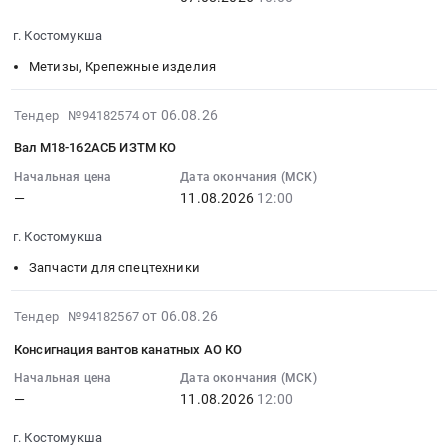
Цена:
RU
участке
площадей
2026-
0
Карелия
г. Костомукша
дробления
УПКИО
08-
руб.
республика
ЦПТ,
Тендер
07
Метизы, Крепежные изделия
Инструменты
АО
на
10:00:00
Предмет
"Карельский
уборку
:
2026-
от 06.08.26
Тендер №94182574
тендера:
окатыш".
производственных
Тендер:
08-
Насадки.
at
Вал М18-162АСБ ИЗТМ КО
площадей
ТМЦ
06
Цена:
г.
УПКИО
ДЛЯ
11:59:32
Начальная цена
Дата окончания (МСК)
0
Костомукша,
at
АО
—
11.08.2026
12:00
:
руб.
Карелия
г.
КАРЕЛЬСКИЙ
2026-
республика
Костомукша,
г. Костомукша
ОКАТЫШ
08-
,
Карелия
Тендер:
11
Запчасти для спецтехники
Russia,
республика
ТМЦ
12:00:00
RU
,
ДЛЯ
:
2026-
от 06.08.26
Тендер №94182567
Карелия
Russia,
АО
Тендер:
08-
республика
RU
Консигнация вантов канатных АО КО
КАРЕЛЬСКИЙ
Вал
06
Строительно-
Карелия
ОКАТЫШ
М18-
11:59:32
Начальная цена
Дата окончания (МСК)
монтажные
республика
at
162АСБ
—
11.08.2026
12:00
:
работы,
Клининговые
г.
ИЗТМ
2026-
Монтаж
услуги
Костомукша,
г. Костомукша
КО
08-