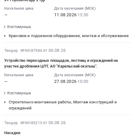
республика
at
замену
06
МУВП
Ремонт
г.
кабельного
14:01:44
Начальная цена
Дата окончания (МСК)
ЦПО-1475.00.003
зданий
Костомукша,
—
11.08.2026
13:30
лотка
:
на
и
Карелия
Тендер
2026-
АО
г. Костомукша
сооружений
республика
на
08-
КО.
Предмет
,
замену
11
Крановое и подъемное оборудование, монтаж и обслуживание
Цена:
тендера:
Russia,
кабельного
13:30:00
0
Восстановление
RU
лотка
:
2026-
от 06.08.26
Тендер №94187984
руб.
смотровой
Карелия
at
Тендер:
08-
канавы
Устройство переходных площадок, лестниц и ограждений на
республика
г.
зч
06
участке дробления ЦПТ, АО "Карельский окатыш".
ПТО.
Оборудование
Костомукша,
ThyssenKrupp
13:33:06
Цена:
для
Карелия
2
Начальная цена
Дата окончания (МСК)
:
0
угле-
республика
—
27.08.2026
10:00
тур
2026-
руб.
и
,
Тендер:
08-
г. Костомукша
золото-
Russia,
зч
27
добычи,
RU
ThyssenKrupp
Строительно-монтажные работы, Монтаж конструкций и
10:00:00
добывающей
Карелия
2
ограждений
:
промышленности,
республика
тур
Тендер
монтаж
Строительство
at
2026-
на
от 06.08.26
Тендер №94185213
и
и
г.
08-
устройство
Насадки
обслуживание
обслуживание
Костомукша,