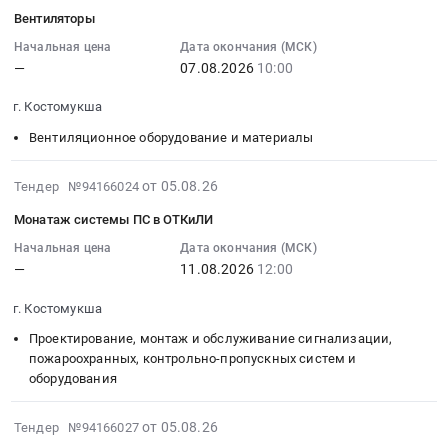
ИЗТМ
Тендер:
08-
Вентиляторы
лекарственного
сетей
RU
КО
ПО
05
препарата
Предмет
Карелия
at
Lantopolog
17:13:03
Начальная цена
Дата окончания (МСК)
для
тендера:
республика
г.
КарОК
—
07.08.2026
10:00
:
медицинского
Обслуживание
Оборудование
Костомукша,
Тендер:
2026-
применения
и
г. Костомукша
для
Карелия
ПО
08-
–
ремонт
угле-
республика
Lantopolog
07
Вентиляционное оборудование и материалы
МНН
приборов
и
,
КарОК
10:00:00
СЕРЕБРА
ПС.
золото-
Russia,
at
:
2026-
от 05.08.26
Тендер №94166024
ПРОТЕИНАТ.
Цена:
добычи,
RU
г.
Тендер
08-
Цена:
0
добывающей
Карелия
Монатаж системы ПС в ОТКиЛИ
Костомукша,
на
05
8910
руб.
промышленности,
республика
Карелия
вентиляторы
16:42:38
Начальная цена
Дата окончания (МСК)
руб.
монтаж
Оборудование
республика
Тендер
—
11.08.2026
12:00
:
и
для
,
на
2026-
обслуживание
угле-
Russia,
г. Костомукша
вентиляторы
08-
Предмет
и
RU
at
11
Проектирование, монтаж и обслуживание сигнализации,
тендера:
золото-
Карелия
г.
12:00:00
пожароохранных, контрольно-пропускных систем и
Футеровка
добычи,
республика
Костомукша,
оборудования
:
ЦПТ
добывающей
Программное
Карелия
Тендер
в
промышленности,
обеспечение.
республика
2026-
на
от 05.08.26
Тендер №94166027
адрес
монтаж
Сопровождение
,
08-
монатаж