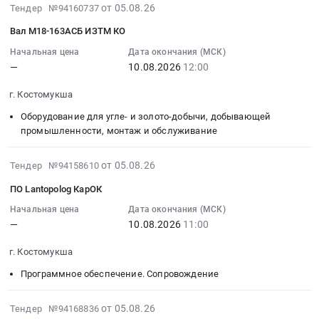
обслуживание
–
и
Тендер
2026-
от 05.08.26
Тендер №94160737
Предмет
МНН
ремонт
на
08-
Вал М18-163АСБ ИЗТМ КО
тендера:
СЕРЕБРА
приборов
футеровку
05
Комплект
ПРОТЕИНАТ
ПС
ЦПТ
17:34:17
Начальная цена
Дата окончания (МСК)
перефутеровки
at
at
—
10.08.2026
12:00
в
:
приемного
г.
г.
адрес
2026-
г. Костомукша
бункера.
Костомукша,
Костомукша,
КО
08-
Цена:
Карелия
Карелия
Тендер
10
Оборудование для угле- и золото-добычи, добывающей
0
республика
республика
на
12:00:00
промышленности, монтаж и обслуживание
руб.
,
,
футеровку
:
Russia,
Russia,
ЦПТ
Тендер:
2026-
от 05.08.26
Тендер №94158610
RU
RU
в
Вал
08-
ПО Lantopolog КарОК
Карелия
Карелия
адрес
М18-
05
республика
республика
КО
163АСБ
17:24:21
Начальная цена
Дата окончания (МСК)
Фармацевтические
Строительство
at
—
10.08.2026
11:00
ИЗТМ
:
и
и
г.
КО
2026-
г. Костомукша
лекарственные
обслуживание
Костомукша,
Тендер:
08-
средства
объектов
Карелия
Вал
10
Программное обеспечение. Сопровождение
Предмет
энергетики
республика
М18-
11:00:00
тендера:
и
,
163АСБ
:
2026-
от 05.08.26
Тендер №94168836
поставка
электрических
Russia,