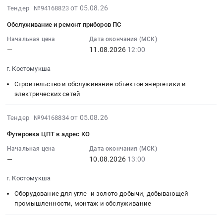
КО.
VKE.
изделия
at
Тендер
2026-
от 05.08.26
Тендер №94168823
Цена:
Цена:
Предмет
г.
на
08-
0
0
Обслуживание и ремонт приборов ПС
тендера:
Костомукша,
поставку
05
руб.
руб.
РТИ
Карелия
лекарственного
17:43:25
Начальная цена
Дата окончания (МСК)
НА
республика
—
11.08.2026
12:00
препарата
:
КО_06.08.2026.
,
для
2026-
г. Костомукша
Цена:
Russia,
медицинского
08-
0
RU
применения
11
Строительство и обслуживание объектов энергетики и
руб.
Карелия
–
12:00:00
электрических сетей
республика
МНН
:
Оборудование
СЕРЕБРА
Тендер
2026-
от 05.08.26
Тендер №94168834
для
ПРОТЕИНАТ
на
08-
Футеровка ЦПТ в адрес КО
угле-
Тендер
обслуживание
05
и
на
и
17:43:24
Начальная цена
Дата окончания (МСК)
золото-
поставку
—
10.08.2026
13:00
ремонт
:
добычи,
лекарственного
приборов
2026-
г. Костомукша
добывающей
препарата
ПС
08-
промышленности,
для
Тендер
10
Оборудование для угле- и золото-добычи, добывающей
монтаж
медицинского
на
13:00:00
промышленности, монтаж и обслуживание
и
применения
обслуживание
: