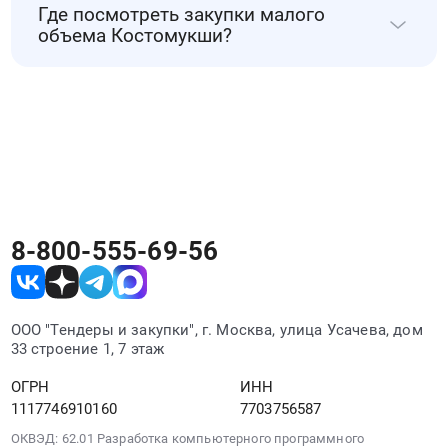
может перейти к карточке закупки и
Где посмотреть закупки малого
публиковаться конкурсы, запросы
посмотреть основные условия процедуры
объема Костомукши?
предложений, аукционы и другие
Костомукши.
закупочные процедуры. Список обновляется
Закупки малого объема Костомукши можно
по мере появления новых закупок
искать на РосТендере вместе с другими
Костомукши.
тендерами Костомукши. Для поиска
подходящих процедур используйте регион,
отрасль, заказчика или ключевые слова.
8-800-555-69-56
ООО "Тендеры и закупки", г. Москва, улица Усачева, дом
33 строение 1, 7 этаж
ОГРН
ИНН
1117746910160
7703756587
ОКВЭД: 62.01 Разработка компьютерного программного