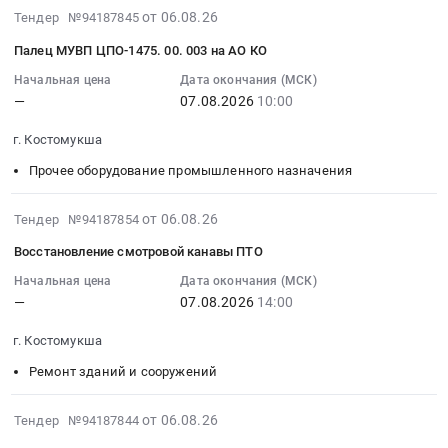
здания
Russia,
Предмет
КО_04.08.2026
:
2026-
от 06.08.26
Тендер №94187845
Кипатры
RU
тендера:
at
Тендер
08-
ВД
Карелия
Палец МУВП ЦПО-1475. 00. 003 на АО КО
Мод.IGBT
г.
на
06
89-
республика
Mitsub
Костомукша,
расценку
14:02:28
Начальная цена
Дата окончания (МСК)
26.
Крановое
CM2400HCB-
Карелия
валов
—
07.08.2026
10:00
:
Цена:
и
34N.
республика
Тендер
2026-
0
подъемное
Цена:
г. Костомукша
,
на
08-
руб.
оборудование,
0
Russia,
расценку
07
Прочее оборудование промышленного назначения
монтаж
руб.
RU
валов
10:00:00
и
Карелия
at
:
2026-
от 06.08.26
Тендер №94187854
обслуживание
республика
г.
Тендер:
08-
Предмет
Полимерные,
Восстановление смотровой канавы ПТО
Костомукша,
Палец
06
тендера:
фторопластовые
Карелия
МУВП
14:01:45
Начальная цена
Дата окончания (МСК)
Ремонт
и
республика
ЦПО-1475.00.003
—
07.08.2026
14:00
:
электрооборудования
другие
,
на
2026-
кранов
пластиковые
Russia,
г. Костомукша
АО
08-
ЦОиГП.
изделия
RU
КО
07
Ремонт зданий и сооружений
Цена:
технического
Карелия
Тендер:
14:00:00
0
назначения
республика
Палец
:
2026-
от 06.08.26
Тендер №94187844
руб.
Предмет
Оценочная
МУВП
Тендер
08-