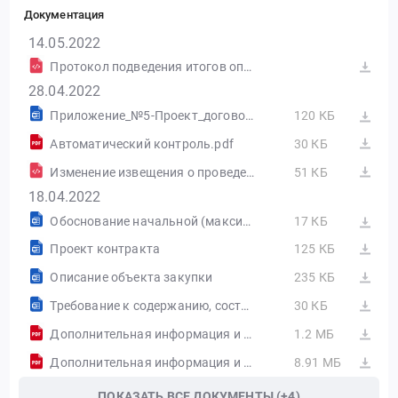
Документация
14.05.2022
Протокол подведения итогов определения поставщика (подрядчика, исполнителя) от 13.05.2022 №ИЭОК1
28.04.2022
Приложение_№5-Проект_договора[2].docx
120 КБ
Автоматический контроль.pdf
30 КБ
Изменение извещения о проведении открытого конкурса в электронной форме от 28.04.2022 №ИИ1 в ред. №2
51 КБ
18.04.2022
Обоснование начальной (максимальной) цены контракта
17 КБ
Проект контракта
125 КБ
Описание объекта закупки
235 КБ
Требование к содержанию, составу заявки на участие в закупке
30 КБ
Дополнительная информация и документы
1.2 МБ
Дополнительная информация и документы
8.91 МБ
ПОКАЗАТЬ ВСЕ ДОКУМЕНТЫ (+4)