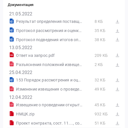
Документация
21.05.2022
Результат определения поставщика (подрядчика, исполнителя), сформированный на основании размещенных протоколов
8 КБ
Протокол рассмотрения и оценки вторых частей заявок на участие в открытом конкурсе в электронной форме от 20.05.2022 №ПРОII1
35 КБ
Протокол подведения итогов определения поставщика (подрядчика, исполнителя) от 20.05.2022 №ИЭОК1
38 КБ
13.05.2022
Ответ на запрос.pdf
209 КБ
Разъяснения положений извещения об осуществлении закупки от 13.05.2022 №РИ1
2 КБ
25.04.2022
153 Порядок рассмотрения и оценки заявок на участие в конкурсе (с изм) (1).docx
32 КБ
Изменение извещения о проведении открытого конкурса в электронной форме от 25.04.2022 №ИИ1 в ред. №2
49 КБ
12.04.2022
Извещение о проведении открытого конкурса в электронной форме от 12.04.2022 №0848300048222000153
45 КБ
НМЦК.zip
932 КБ
Проект контракта, сост. 11...., сост. 11.04.2022.zip
51 КБ