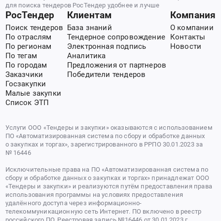
для поиска тендеров РосТендер удобнее и лучше
РосТендер
Клиентам
Компания
Поиск тендеров
База знаний
О компании
По отраслям
Тендерное сопровождение
Контакты
По регионам
Электронная подпись
Новости
По тегам
Аналитика
По городам
Предложения от партнеров
Заказчики
Победители тендеров
Госзакупки
Малые закупки
Список ЭТП
Услуги ООО «Тендеры и закупки» оказываются с использованием
ПО «Автоматизированная система по сбору и обработке данных
о закупках и торгах», зарегистрированного в РРПО 30.01.2023 за
№ 16446
Исключительные права на ПО «Автоматизированная система по
сбору и обработке данных о закупках и торгах» принадлежат ООО
«Тендеры и закупки» и реализуются путём предоставления права
использования программы на условиях предоставления
удалённого доступа через информационно-
телекоммуникационную сеть Интернет. ПО включено в реестр
российского ПО. Реестровая запись №16446 от 30.01.2023 г.