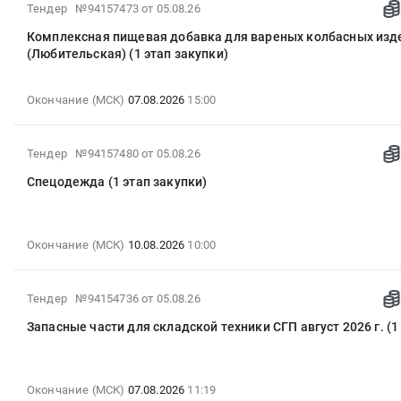
at
2026-
Тендер №94157473
от 05.08.26
15:14:00
закупки
Советский
08-
:
с
Комплексная пищевая добавка для вареных колбасных изд
район,
05
Тендер
(Любительская) (1 этап закупки)
сентября)
с.
13:11:31
на
(1
Ронга,
:
внедрение
этап
Куженерский
2026-
Окончание (МСК)
07.08.2026
15:00
системы
закупки)
район,
08-
маркировки
Тендер
п.
07
Честный
на
2026-
Куженер,
Тендер №94157480
от 05.08.26
15:00:00
знак
лотки
08-
Марий
:
на
Спецодежда (1 этап закупки)
из
05
Эл
Тендер
МПЗ
ВСП
12:41:20
республика
на
Куженер
(на
:
,
комплексную
(1
закупки
2026-
Окончание (МСК)
10.08.2026
10:00
Russia,
пищевая
этап
с
08-
RU
добавка
закупки)
сентября)
10
Марий
для
Тендер
2026-
(1
Тендер №94154736
от 05.08.26
10:00:00
Эл
вареных
на
08-
этап
:
республика
колбасных
Запасные части для складской техники СГП август 2026 г. (1
внедрение
05
закупки)
Тендер:
Услуги
изделий
системы
12:10:39
at
Спецодежда
пассажирского
(Любительская)
маркировки
:
Советский
(1
автомобильного
(1
Честный
2026-
Окончание (МСК)
07.08.2026
11:19
район,
этап
транспорта