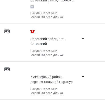
Советский район, поселок
городского типа Советский;
Куженерский район,
Закупки в регионе
деревня Большой Царанур
Марий Эл республика
—
Советский район, пгт.
Советский
Закупки в регионе
Марий Эл республика
—
Куженерский район,
деревня Большой Царанур
Закупки в регионе
Марий Эл республика