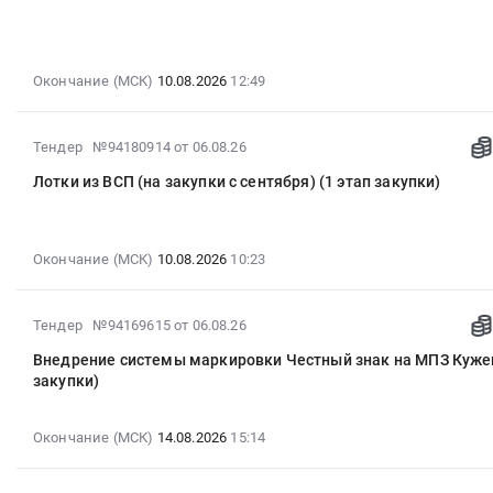
21:04:17
:
2026-
08-
Окончание (МСК)
10.08.2026
12:49
10
12:49:00
2026-
Тендер №94180914
от 06.08.26
:
08-
Тендер
Лотки из ВСП (на закупки с сентября) (1 этап закупки)
06
на
11:31:39
пассажирские
:
перевозки
2026-
Окончание (МСК)
10.08.2026
10:23
(1
08-
этап
10
закупки)
2026-
Тендер №94169615
от 06.08.26
10:23:00
Тендер
08-
:
на
Внедрение системы маркировки Честный знак на МПЗ Кужен
06
Тендер
закупки)
пассажирские
09:40:26
на
перевозки
:
лотки
(1
2026-
Окончание (МСК)
14.08.2026
15:14
из
этап
08-
ВСП
закупки)
14
(на