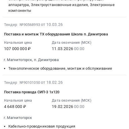
г.
Тендер
монтаж
00:00:00
аппаратура, Электроустановочные изделия, Электронные
Челябинск
на
компоненты
МАФ.
:
at
поставку
Цена:
Тендер
г.
стальных
12800000
2026-
на
от 10.03.26
Тендер №90568993
Челябинск,
труб
руб.
03-
поставку
Поставка и монтаж ТХ оборудования Школа п. Демитрова
Челябинская
для
10
ВРУ
область
теплотрассы
16:18:30
Начальная цена
Дата окончания (МСК)
Тендер
,
at
107 000 000 ₽
11.03.2026
00:00
:
на
Russia,
г.
2026-
поставку
г. Магнитогорск, п. Димитрова
RU
Челябинск,
03-
ВРУ
Челябинская
Челябинская
11
at
Технологическое оборудование, монтаж и обслуживание
область
область
00:00:00
г.
Строительные
,
:
Челябинск,
2026-
от 18.02.26
Тендер №90101050
материалы
Russia,
Тендер
Челябинская
02-
Предмет
Поставка провода СИП-3 1х120
RU
на
область
18
тендера:
Челябинская
поставку
,
15:50:29
Начальная цена
Дата окончания (МСК)
Сэндвич-
область
и
Russia,
4 648 000 ₽
19.02.2026
00:00
:
панели
Металлические
монтаж
RU
2026-
для
г. Магнитогорск
трубы
ТХ
Челябинская
02-
хирургического
Предмет
оборудования
область
19
Кабельно-проводниковая продукция