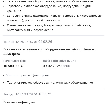
,
Russia,
00:00:00
Технологическое оборудование, монтаж и обслуживание
Челябинск
Russia,
RU
Торговое и складское оборудование, Оборудование для
:
Тендер
RU
хранения
Челябинская
Тендер
на
Бытовая техника (холодильники, телевизоры, микроволновые
Челябинская
область
на
поставку
печи и пр.), ремонт и обслуживание
область
Кабельно-
поставку
кровельных
Хозяйственные товары, Товары широкого потребления,
Технологическое
проводниковая
и
материалов
Бытовая химия и парфюмерия
оборудование,
продукция
монтаж
для
монтаж
Предмет
оборудования
ж.д.
2026-
от 04.02.26
Тендер №89707159
и
тендера:
Пищеблока
18,
02-
обслуживание
Поставка
Тендер
г.
Поставка технологического оборудования пищеблок Школа п.
04
Предмет
провода
на
Челябинск
Димитрова
13:36:20
тендера:
СИП-3
поставку
at
Начальная цена
Дата окончания (МСК)
:
Поставка
1х120.
и
г.
10 500 000 ₽
09.02.2026
00:00
2026-
и
Цена:
монтаж
Челябинск,
02-
монтаж
4648000
оборудования
Челябинская
г. Магнитогорск, п. Димитрова
09
ТХ
руб.
Пищеблока
область
Технологическое оборудование, монтаж и обслуживание
00:00:00
оборудования
at
,
:
Школа
г.
Russia,
Тендер
2025-
от 10.11.25
Тендер №87719709
п.
Магнитогорск,
RU
на
11-
Демитрова.
п.
Челябинская
Поставка лифтов дом
поставку
10
Цена:
Димитрова,
область