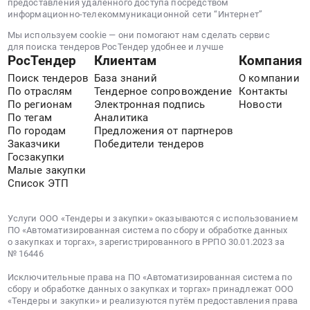
руб.
монтаж
предоставления удаленного доступа посредством
информационно-телекоммуникационной сети “Интернет”
МАФ.
Цена:
Мы используем cookie — они помогают нам сделать сервис
для поиска тендеров РосТендер удобнее и лучше
12500000
РосТендер
Клиентам
Компания
руб.
Поиск тендеров
База знаний
О компании
По отраслям
Тендерное сопровождение
Контакты
По регионам
Электронная подпись
Новости
По тегам
Аналитика
По городам
Предложения от партнеров
Заказчики
Победители тендеров
Госзакупки
Малые закупки
Список ЭТП
Услуги ООО «Тендеры и закупки» оказываются с использованием
ПО «Автоматизированная система по сбору и обработке данных
о закупках и торгах», зарегистрированного в РРПО 30.01.2023 за
№ 16446
Исключительные права на ПО «Автоматизированная система по
сбору и обработке данных о закупках и торгах» принадлежат ООО
«Тендеры и закупки» и реализуются путём предоставления права