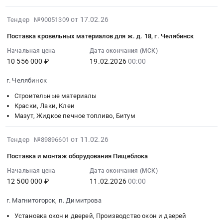
комплекса,
тендера:
Школа
Электрическая
00:00:00
г.
Поставка
п.
распределительная
:
2026-
от 17.02.26
Тендер №90051309
Челябинск.
стальных
Демитрова
и
Тендер
02-
Цена:
труб
Поставка кровельных материалов для ж. д. 18, г. Челябинск
Тендер
регулирующая
на
17
10038700
для
на
аппаратура,
поставку
12:52:03
Начальная цена
Дата окончания (МСК)
руб.
теплотрассы.
поставку
Электроустановочные
провода
10 556 000 ₽
19.02.2026
00:00
:
Цена:
и
изделия,
СИП-3
2026-
8287000
монтаж
г. Челябинск
Электронные
1х120
02-
руб.
ТХ
компоненты
Тендер
19
Строительные материалы
оборудования
Предмет
на
00:00:00
Краски, Лаки, Клеи
Школа
тендера:
поставку
Мазут, Жидкое печное топливо, Битум
:
п.
Поставка
провода
Тендер
Демитрова
ВРУ.
СИП-3
2026-
на
от 11.02.26
Тендер №89896601
at
Цена:
1х120
02-
поставку
Поставка и монтаж оборудования Пищеблока
г.
1950000
at
11
кровельных
Магнитогорск,
руб.
г.
13:40:28
Начальная цена
Дата окончания (МСК)
материалов
п.
Магнитогорск,
12 500 000 ₽
11.02.2026
00:00
:
для
Димитрова,
Челябинская
2026-
ж.д.
г. Магнитогорск, п. Димитрова
Челябинская
область
02-
18,
область
,
11
г.
Установка окон и дверей, Производство окон и дверей