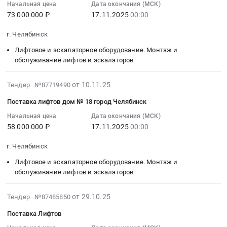
технологического
12:40:09
Начальная цена
Дата окончания (МСК)
107000000
Челябинская
Строительные
73 000 000 ₽
17.11.2025
00:00
оборудования
:
руб.
область
материалы
пищеблок
2025-
,
Предмет
г. Челябинск
Школа
11-
Russia,
тендера:
п.
17
Лифтовое и эскалаторное оборудование. Монтаж и
RU
Поставка
Димитрова
00:00:00
обслуживание лифтов и эскалаторов
Челябинская
кровельных
Тендер
:
область
материалов
на
Тендер
2025-
от 10.11.25
Тендер №87719490
Установка
для
поставку
на
11-
окон
ж.д.
Поставка лифтов дом № 18 город Челябинск
технологического
поставку
10
и
18,
оборудования
лифтов
12:34:03
Начальная цена
Дата окончания (МСК)
дверей,
г.
пищеблок
58 000 000 ₽
17.11.2025
00:00
дом
:
Производство
Челябинск.
Школа
Тендер
2025-
окон
Цена:
г. Челябинск
п.
на
11-
и
10556000
Димитрова
поставку
17
Лифтовое и эскалаторное оборудование. Монтаж и
дверей
руб.
at
лифтов
00:00:00
обслуживание лифтов и эскалаторов
Предмет
г.
дом
:
тендера:
Магнитогорск,
at
Тендер
2025-
от 29.10.25
Тендер №87485850
Поставка
п.
г.
на
11-
и
Поставка Лифтов
Димитрова,
Челябинск,
поставку
05
монтаж