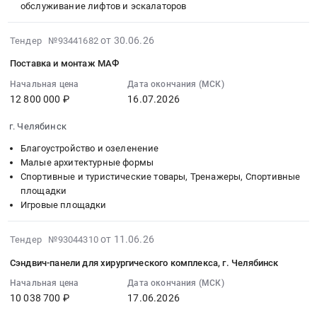
00:00:00
обслуживание лифтов и эскалаторов
:
Тендер
2026-
от 30.06.26
Тендер №93441682
на
07-
Поставка и монтаж МАФ
поставку
08
лифтов
11:26:51
Начальная цена
Дата окончания (МСК)
12 800 000 ₽
16.07.2026
Тендер
:
на
2026-
г. Челябинск
поставку
07-
лифтов
16
Благоустройство и озеленение
at
00:00:00
Малые архитектурные формы
Спортивные и туристические товары, Тренажеры, Спортивные
г.
:
площадки
Магнитогорск,
Тендер
Игровые площадки
Челябинская
на
область
поставку
2026-
от 11.06.26
,
Тендер №93044310
и
06-
Russia,
монтаж
Сэндвич-панели для хирургического комплекса, г. Челябинск
11
RU
МАФ
16:40:38
Начальная цена
Дата окончания (МСК)
Челябинская
Тендер
10 038 700 ₽
17.06.2026
:
область
на
2026-