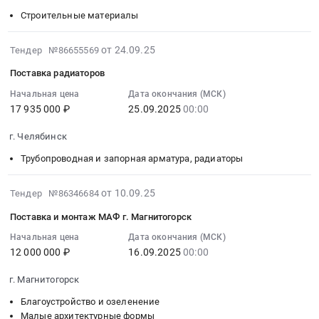
18
15500000
Предмет
Челябинская
пос.
30
Строительные материалы
город
руб.
тендера:
область
Димитрова
00:00:00
Челябинск.
Поставка
,
Тендер
:
2025-
от 24.09.25
Тендер №86655569
Цена:
ЦСП
Russia,
на
Тендер
09-
58000000
и
RU
Поставка радиаторов
поставку
на
24
руб.
Керамзита.
Челябинская
минеральной
поставку
15:32:13
Начальная цена
Дата окончания (МСК)
Цена:
область
плиты
кровельных
17 935 000 ₽
25.09.2025
00:00
:
0
Строительные
Школа
материалов
2025-
руб.
материалы
пос.
г. Челябинск
Тендер
09-
Предмет
Димитрова
на
25
Трубопроводная и запорная арматура, радиаторы
тендера:
at
поставку
00:00:00
Поставка
г.
кровельных
:
2025-
от 10.09.25
Тендер №86346684
Рулонных
Магнитогорск,
материалов
Тендер
09-
наплавляемых
Челябинская
Поставка и монтаж МАФ г. Магнитогорск
at
на
12
материалов.
область
г.
поставку
11:18:43
Начальная цена
Дата окончания (МСК)
Цена:
,
Магнитогорск,
радиаторов
12 000 000 ₽
16.09.2025
00:00
:
0
Russia,
Челябинская
Тендер
2025-
руб.
RU
область
г. Магнитогорск
на
09-
Челябинская
,
поставку
16
Благоустройство и озеленение
область
Russia,
радиаторов
00:00:00
Малые архитектурные формы