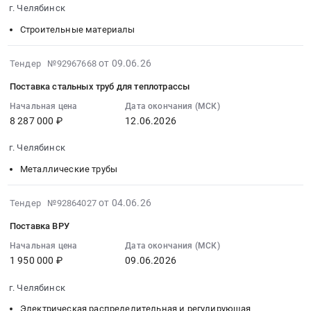
Лифтовое
поставку
г. Челябинск
06-
и
и
17
Строительные материалы
эскалаторное
монтаж
00:00:00
оборудование.
МАФ
:
2026-
Монтаж
at
от 09.06.26
Тендер №92967668
Тендер
06-
и
г.
Поставка стальных труб для теплотрассы
на
09
обслуживание
Челябинск,
сэндвич-
14:50:50
лифтов
Начальная цена
Дата окончания (МСК)
Челябинская
панели
8 287 000 ₽
12.06.2026
:
и
область
для
2026-
эскалаторов
,
г. Челябинск
хирургического
06-
Предмет
Russia,
комплекса,
12
тендера:
RU
Металлические трубы
г.
00:00:00
Поставка
Челябинская
Челябинск
:
лифтов.
область
2026-
от 04.06.26
Тендер №92864027
Тендер
Тендер
Цена:
Благоустройство
06-
Поставка ВРУ
на
на
0
и
04
сэндвич-
поставку
руб.
озеленение
16:08:32
Начальная цена
Дата окончания (МСК)
панели
стальных
Предмет
1 950 000 ₽
09.06.2026
:
для
труб
тендера:
2026-
хирургического
г. Челябинск
для
Поставка
06-
комплекса,
теплотрассы
и
09
Электрическая распределительная и регулирующая