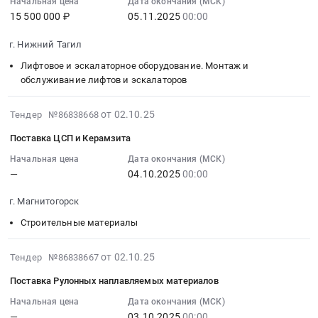
Челябинская
Челябинская
лифтов
12:16:21
Начальная цена
Дата окончания (МСК)
оборудования
область
область
15 500 000 ₽
05.11.2025
00:00
дом
:
Пищеблока.
,
,
№
2025-
Цена:
г. Нижний Тагил
Russia,
Russia,
18
11-
12500000
RU
RU
город
05
Лифтовое и эскалаторное оборудование. Монтаж и
руб.
Челябинская
Челябинская
Челябинск
00:00:00
обслуживание лифтов и эскалаторов
область
область
Тендер
:
Технологическое
Лифтовое
на
Тендер
2025-
от 02.10.25
Тендер №86838668
оборудование,
и
поставку
на
10-
Поставка ЦСП и Керамзита
монтаж
эскалаторное
лифтов
поставку
02
и
оборудование.
дом
Лифтов
13:48:17
Начальная цена
Дата окончания (МСК)
обслуживание
Монтаж
№
—
04.10.2025
00:00
Тендер
:
Предмет
и
18
на
2025-
г. Магнитогорск
тендера:
обслуживание
город
поставку
10-
Поставка
лифтов
Челябинск
Лифтов
04
Строительные материалы
технологического
и
at
at
00:00:00
оборудования
эскалаторов
г.
г.
:
2025-
от 02.10.25
Тендер №86838667
пищеблок
Предмет
Челябинск,
Нижний
Тендер
10-
Поставка Рулонных наплавляемых материалов
Школа
тендера:
Челябинская
Тагил,
на
02
п.
Поставка
область
Свердловская
поставку
13:44:09
Начальная цена
Дата окончания (МСК)
Димитрова.
лифтов
,
область
ЦСП
—
03.10.2025
00:00
: