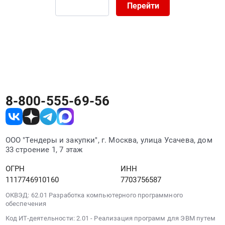
17935000
Челябинская
Перейти
и
руб.
область
монтаж
,
МАФ
Russia,
at
RU
г.
Челябинская
Челябинск,
область
Челябинская
Благоустройство
область
и
,
8-800-555-69-56
озеленение
Russia,
Предмет
RU
тендера:
Челябинская
Поставка
область
ООО "Тендеры и закупки", г. Москва, улица Усачева, дом
и
Благоустройство
33 строение 1, 7 этаж
монтаж
и
ОГРН
ИНН
МАФ
озеленение
1117746910160
7703756587
г.
Предмет
Магнитогорск.
тендера:
ОКВЭД: 62.01 Разработка компьютерного программного
Цена:
обеспечения
Поставка
12000000
и
Код ИТ-деятельности: 2.01 - Реализация программ для ЭВМ путем