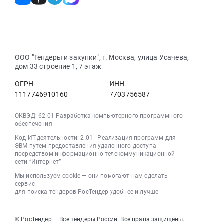
Челябинская
лифтов.
светильника
Электротехнические
область
Цена:
светодиодного
работы
,
64000000
ДВО
в
Russia,
руб.
3W
зданиях
RU
6500K
Предмет
Челябинская
ООО "Тендеры и закупки", г. Москва, улица Усачева,
призма
тендера:
область
дом 33 строение 1, 7 этаж
at
Электроснабжение
Стальные
г.
и
изделия,
ОГРН
ИНН
Магнитогорск,
освещение
Металлопрокат,
1117746910160
7703756587
Челябинская
объекта
Листовой
область
Тренировочный
прокат
ОКВЭД: 62.01 Разработка компьютерного программного
,
каток
обеспечения
из
Russia,
"Металлург".
стали
Код ИТ-деятельности: 2.01 - Реализация программ для
RU
Цена:
и
ЭВМ путем предоставления удаленного доступа
Челябинская
посредством информационно-телекоммуникационной
3500000
черных
сети “Интернет”
область
руб.
металлов
Светотехническая
Мы используем cookie — они помогают нам сделать
Предмет
сервис
продукция,
тендера:
для поиска тендеров РосТендер удобнее и лучше
Лампы
Поставка
и
металлопроката
другое
для
© РосТендер — Все тендеры России. Все права защищены.