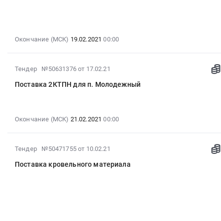
22:46:11
:
2021-
02-
Окончание (МСК)
19.02.2021
00:00
19
00:00:00
:
2021-
Тендер №50631376
от 17.02.21
Тендер
02-
Поставка 2КТПН для п. Молодежный
на
17
поставку
22:39:11
труб
:
и
2021-
Окончание (МСК)
21.02.2021
00:00
фитингов
02-
Тендер
21
2021-
Тендер №50471755
от 10.02.21
на
00:00:00
02-
поставку
:
Поставка кровельного материала
10
труб
Тендер
16:12:24
и
на
:
фитингов
поставку
2021-
at
2КТПН
02-
г.
для
12