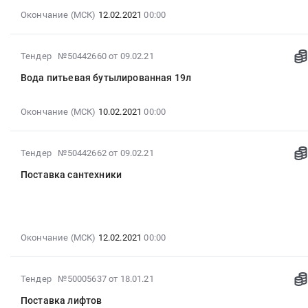
Магнитогорск,
п.
00:00:00
Окончание (МСК)
12.02.2021
00:00
пос.
Молодежный
:
Молодёжный,
Тендер
Тендер
Челябинская
на
2021-
на
Тендер №50442660
от 09.02.21
область
поставку
02-
поставку
,
2КТПН
Вода питьевая бутылированная 19л
09
кровельного
Russia,
для
16:43:14
материала
RU
п.
:
Окончание (МСК)
10.02.2021
00:00
Тендер
Челябинская
Молодежный
2021-
на
область
at
02-
поставку
Трубопроводная
Магнитогорский
2021-
Тендер №50442662
от 09.02.21
10
кровельного
и
район,
02-
00:00:00
материала
Поставка сантехники
запорная
п.
09
:
at
арматура,
Молодежный,
16:43:14
Тендер:
г.
радиаторы
Челябинская
:
Вода
Верхнеуральск,г.
Предмет
область
2021-
питьевая
Магнитогорск
тендера:
,
02-
Окончание (МСК)
12.02.2021
00:00
бутылированная
,
Поставка
Russia,
12
19л
г.
труб
RU
00:00:00
Тендер:
Челябинск
и
Челябинская
2021-
Тендер №50005637
от 18.01.21
:
Вода
,
фитингов.
область
01-
Тендер
питьевая
Поставка лифтов
г.
Цена:
Генераторы,
18