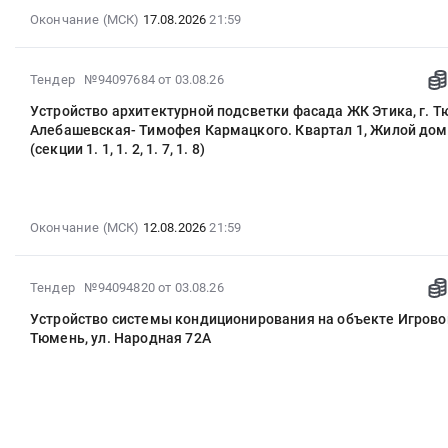
расположенный
блоков
17
Окончание (МСК)
17.08.2026
21:59
в
металлических
21:59:00
г.
наружных
:
Тюмени
и
2026-
Тендер
Тендер №94097684
от 03.08.26
на
внутренних,
08-
на
земельном
Устройство архитектурной подсветки фасада ЖК Этика, г. Тю
в
03
устройство
участке
Алебашевская- Тимофея Кармацкого. Квартал 1, Жилой дом 
том
11:14:40
системы
(секции 1. 1, 1. 2, 1. 7, 1. 8)
с
числе
:
контроля
кадастровым
противопожарных
2026-
и
номером
для
08-
управления
72:23:0103001:1492
объекта
12
доступом
Окончание (МСК)
12.08.2026
21:59
Тендер
Домостроительный
21:59:00
(СКУД)
на
комбинат,
:
на
изготовление
расположенный
2026-
Тендер
Тендер №94094820
от 03.08.26
объекте
и
в
08-
на
Игровой
монтаж
Устройство системы кондиционирования на объекте Игровой
г.
03
устройство
дом
Тюмень, ул. Народная 72А
дверных
Тюмени
10:13:34
архитектурной
г.
блоков
на
:
подсветки
Тюмень,
внутренних
земельном
2026-
фасада
ул.
из
участке
08-
ЖК
Народная
ПВХ
с
14
Этика,
72А
для