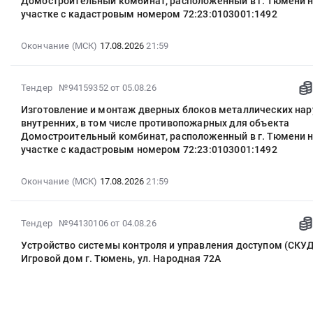
Домостроительный комбинат, расположенный в г. Тюмени 
15:04:36
участке с кадастровым номером 72:23:0103001:1492
:
2026-
Окончание (МСК)
17.08.2026
21:59
08-
17
21:59:00
2026-
Тендер №94159352
от 05.08.26
:
08-
Изготовление и монтаж дверных блоков металлических на
Тендер
05
внутренних, в том числе противопожарных для объекта
на
14:03:29
Домостроительный комбинат, расположенный в г. Тюмени 
изготовление
:
участке с кадастровым номером 72:23:0103001:1492
и
2026-
монтаж
08-
Окончание (МСК)
17.08.2026
21:59
дверных
17
блоков
21:59:00
внутренних
:
2026-
Тендер №94130106
от 04.08.26
из
Тендер
08-
ПВХ
Устройство системы контроля и управления доступом (СКУД
на
04
для
Игровой дом г. Тюмень, ул. Народная 72А
изготовление
13:38:34
объекта
и
:
Домостроительный
монтаж
2026-
комбинат,
дверных
08-