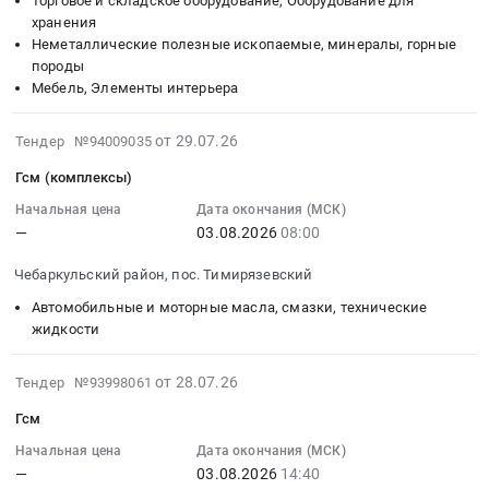
at
Торговое и складское оборудование, Оборудование для
0
Челябинская
09:25:00
хранения
Чебаркульский
руб.
область
Неметаллические полезные ископаемые, минералы, горные
:
район,
породы
Строительные
Тендер
пос.
Мебель, Элементы интерьера
материалы
на
Тимирязевский,
Предмет
мебель
Челябинская
2026-
тендера:
от 29.07.26
Тендер №94009035
Тендер
область
07-
Строительные
на
,
Гсм (комплексы)
29
материалы.
мебель
Russia,
07:33:15
Начальная цена
Дата окончания (МСК)
Цена:
at
RU
—
03.08.2026
08:00
:
0
Чебаркульский
Челябинская
2026-
руб.
район,
область
Чебаркульский район, пос. Тимирязевский
08-
пос.
Электрическая
03
Автомобильные и моторные масла, смазки, технические
Тимирязевский,
распределительная
08:00:00
жидкости
Челябинская
и
:
область
регулирующая
Тендер:
2026-
от 28.07.26
,
Тендер №93998061
аппаратура,
Гсм
07-
Russia,
Электроустановочные
Гсм
(комплексы)
28
RU
изделия,
Тендер:
15:09:17
Начальная цена
Дата окончания (МСК)
Челябинская
Электронные
—
03.08.2026
14:40
Гсм
:
область
компоненты