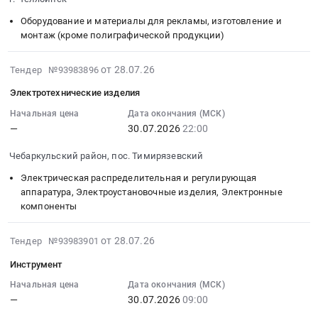
Предмет
область
район,
07-
тендера:
Бензины.
пос.
30
Оборудование и материалы для рекламы, изготовление и
Гсм
Дизельное
Тимирязевский,
22:10:00
монтаж (кроме полиграфической продукции)
(комплексы).
топливо,
Челябинская
:
Цена:
Бункеровка
область
Тендер
2026-
от 28.07.26
Тендер №93983896
0
судов
,
на
07-
Электротехнические изделия
руб.
Предмет
Russia,
обновление
28
тендера:
RU
вывески
09:58:29
Начальная цена
Дата окончания (МСК)
Гсм.
Челябинская
—
30.07.2026
22:00
Тендер
:
Цена:
область
на
2026-
Чебаркульский район, пос. Тимирязевский
0
Почтовая
обновление
07-
руб.
и
вывески
30
Электрическая распределительная и регулирующая
курьерская
at
22:00:00
аппаратура, Электроустановочные изделия, Электронные
связь,
компоненты
г.
:
услуги
Челябинск,
Тендер
по
Челябинская
2026-
на
от 28.07.26
Тендер №93983901
оформлению
область
07-
электротехнические
Инструмент
подписки
,
28
изделия
на
Russia,
11:04:04
Начальная цена
Дата окончания (МСК)
Тендер
периодические
—
30.07.2026
09:00
RU
:
на
издания
Челябинская
2026-
электротехнические