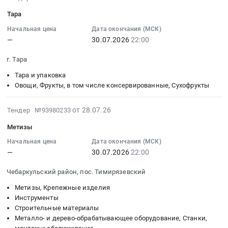
Прочие
Кабельно-
Челябинская
З/
07-
материалы.
Тара
проводниковая
область
ч
28
Цена:
продукция
,
к
07:25:02
Начальная цена
Дата окончания (МСК)
0
Предмет
Russia,
—
30.07.2026
22:00
газовому
:
руб.
тендера:
RU
оборудованию
2026-
г. Тара
Электротехнические
Челябинская
Тендер:
07-
изделия.
область
З/
30
Тара и упаковка
Цена:
Лабораторное
ч
22:00:00
Овощи, Фрукты, в том числе консервированные, Сухофрукты
0
(кроме
к
:
руб.
медицинского)
газовому
Тендер:
2026-
от 28.07.26
Тендер №93980233
и
оборудованию
Тара
07-
Метизы
испытательное
at
Тендер:
28
оборудование
Чебаркульский
Тара
07:25:02
Начальная цена
Дата окончания (МСК)
и
район,
—
30.07.2026
22:00
at
:
материалы,
пос.
г.
2026-
Чебаркульский район, пос. Тимирязевский
обслуживание
Тимирязевский,
Тара,
07-
и
Челябинская
Омская
30
Метизы, Крепежные изделия
монтаж
область
область
22:00:00
Инструменты
Предмет
,
Строительные материалы
,
:
Металло- и дерево-обрабатывающее оборудование, Станки,
тендера:
Russia,
Russia,
Тендер: