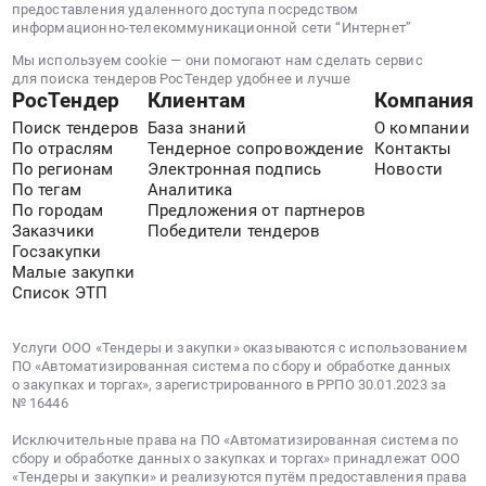
0
предоставления удаленного доступа посредством
информационно-телекоммуникационной сети “Интернет”
руб.
Мы используем cookie — они помогают нам сделать сервис
для поиска тендеров РосТендер удобнее и лучше
РосТендер
Клиентам
Компания
Поиск тендеров
База знаний
О компании
По отраслям
Тендерное сопровождение
Контакты
По регионам
Электронная подпись
Новости
По тегам
Аналитика
По городам
Предложения от партнеров
Заказчики
Победители тендеров
Госзакупки
Малые закупки
Список ЭТП
Услуги ООО «Тендеры и закупки» оказываются с использованием
ПО «Автоматизированная система по сбору и обработке данных
о закупках и торгах», зарегистрированного в РРПО 30.01.2023 за
№ 16446
Исключительные права на ПО «Автоматизированная система по
сбору и обработке данных о закупках и торгах» принадлежат ООО
«Тендеры и закупки» и реализуются путём предоставления права