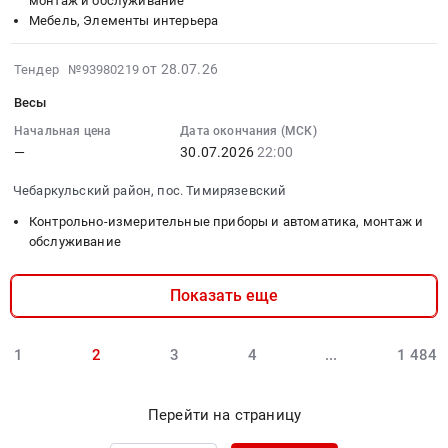
монтаж и обслуживание
Лабор.инвентарь.
RU
RU
Метизы
Мебель, Элементы интерьера
Цена:
Челябинская
Омская
Тендер:
0
область
область
Метизы
2026-
от 28.07.26
руб.
Тендер №93980219
Котельное,
Тара
at
07-
теплообменное
и
Чебаркульский
Весы
28
и
упаковка
район,
07:25:01
Начальная цена
Дата окончания (МСК)
теплотехническое
Предмет
пос.
—
30.07.2026
22:00
:
оборудование
тендера:
Тимирязевский,
2026-
и
Тара.
Челябинская
Чебаркульский район, пос. Тимирязевский
07-
материалы.
Цена:
область
30
Контрольно-измерительные приборы и автоматика, монтаж и
Монтаж
0
,
22:00:00
обслуживание
и
руб.
Russia,
:
обслуживание
RU
Тендер:
Предмет
Челябинская
Показать еще
Весы
тендера:
область
Тендер:
З/
Метизы,
Весы
1
2
3
4
...
1 484
ч
Крепежные
at
к
изделия
Чебаркульский
газовому
Предмет
Перейти на страницу
район,
оборудованию.
тендера:
пос.
Цена:
Метизы.