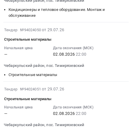
Чебаркульский район, пос. Тимирязевский
08-
02
Кондиционеры и тепловое оборудование. Монтаж и
22:00:00
обслуживание
:
Тендер
2026-
от 29.07.26
Тендер №94024050
на
07-
Строительные материалы
техобслуживание
29
кондиционеров
14:42:44
Начальная цена
Дата окончания (МСК)
—
02.08.2026
22:00
Тендер
:
на
2026-
Чебаркульский район, пос. Тимирязевский
техобслуживание
08-
кондиционеров
02
Строительные материалы
at
22:00:00
Чебаркульский
:
2026-
от 29.07.26
Тендер №94024051
район,
Тендер
07-
Строительные материалы
пос.
на
29
Тимирязевский,
строительные
14:42:44
Начальная цена
Дата окончания (МСК)
Челябинская
материалы
—
02.08.2026
22:00
:
область
Тендер
2026-
Чебаркульский район, пос. Тимирязевский
,
на
08-