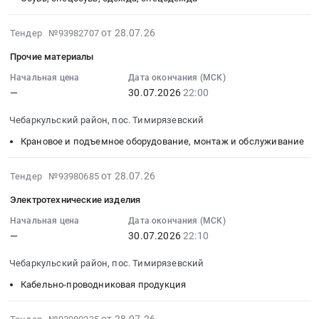
Инструменты
Электронные
материалы
09:00:00
Предмет
компоненты
at
:
2026-
от 28.07.26
Тендер №93982707
тендера:
Предмет
Чебаркульский
Тендер:
07-
Инструмент.
тендера:
Прочие материалы
район,
Спецодежда
28
Цена:
Электротехнические
пос.
Тендер:
08:57:09
Начальная цена
Дата окончания (МСК)
0
изделия.
Тимирязевский,
Спецодежда
—
30.07.2026
22:00
:
руб.
Цена:
Челябинская
at
2026-
0
область
Чебаркульский район, пос. Тимирязевский
Чебаркульский
07-
руб.
,
район,
30
Крановое и подъемное оборудование, монтаж и обслуживание
Russia,
пос.
22:00:00
RU
Тимирязевский,
:
2026-
от 28.07.26
Тендер №93980685
Челябинская
Челябинская
Тендер
07-
область
Электротехнические изделия
область
на
29
Строительные
,
прочие
18:45:17
Начальная цена
Дата окончания (МСК)
железобетонные
Russia,
материалы
—
30.07.2026
22:10
:
изделия
RU
Тендер
2026-
Предмет
Челябинская
Чебаркульский район, пос. Тимирязевский
на
07-
тендера:
область
прочие
30
Кабельно-проводниковая продукция
Строительные
Обувь,
материалы
22:10:00
материалы.
спецобувь,
at
:
2026-