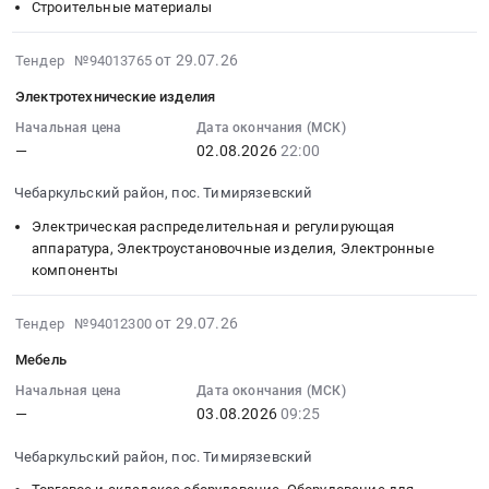
Russia,
строительные
02
Строительные материалы
RU
материалы
22:00:00
Челябинская
at
:
2026-
от 29.07.26
Тендер №94013765
область
Чебаркульский
Тендер
07-
Кондиционеры
Электротехнические изделия
район,
на
29
и
пос.
строительные
10:37:26
Начальная цена
Дата окончания (МСК)
тепловое
Тимирязевский,
материалы
—
02.08.2026
22:00
:
оборудование.
Челябинская
Тендер
2026-
Монтаж
область
Чебаркульский район, пос. Тимирязевский
на
08-
и
,
строительные
02
Электрическая распределительная и регулирующая
обслуживание
Russia,
материалы
22:00:00
аппаратура, Электроустановочные изделия, Электронные
Предмет
RU
at
компоненты
:
тендера:
Челябинская
Чебаркульский
Тендер
Техобслуживание
область
район,
2026-
на
от 29.07.26
Тендер №94012300
кондиционеров.
Строительные
пос.
07-
электротехнические
Мебель
Цена:
материалы
Тимирязевский,
29
изделия
0
Предмет
Челябинская
10:08:17
Начальная цена
Дата окончания (МСК)
Тендер
руб.
тендера:
область
—
03.08.2026
09:25
:
на
Строительные
,
2026-
электротехнические
Чебаркульский район, пос. Тимирязевский
материалы.
Russia,
08-
изделия
Цена:
RU
03