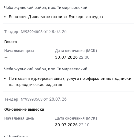
(комплексы)
2026-
Торговое
Предмет
Чебаркульский район, пос. Тимирязевский
at
08-
и
тендера:
Чебаркульский
03
Бензины. Дизельное топливо, Бункеровка судов
складское
Электротехнические
район,
14:40:00
оборудование,
изделия.
пос.
:
2026-
Оборудование
Цена:
от 28.07.26
Тендер №93994603
Тимирязевский,
Тендер:
07-
для
0
Газета
Челябинская
Гсм
28
хранения
руб.
область
Тендер:
14:06:32
Предмет
Начальная цена
Дата окончания (МСК)
,
Гсм
—
30.07.2026
22:00
:
тендера:
Russia,
at
2026-
Мебель.
Чебаркульский район, пос. Тимирязевский
RU
Чебаркульский
07-
Цена:
Челябинская
район,
30
0
Почтовая и курьерская связь, услуги по оформлению подписки
область
пос.
22:00:00
на периодические издания
руб.
Автомобильные
Тимирязевский,
:
и
Челябинская
Тендер:
2026-
от 28.07.26
Тендер №93993503
моторные
область
Газета
07-
Обновление вывески
масла,
,
Тендер:
30
смазки,
Russia,
Газета
16:19:11
Начальная цена
Дата окончания (МСК)
технические
RU
—
30.07.2026
22:10
at
:
жидкости
Челябинская
Чебаркульский
2026-
г. Челябинск