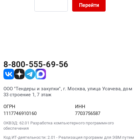
Тимирязевский,
Перейти
0
Цена:
Челябинская
руб.
0
область
руб.
,
Russia,
RU
Челябинская
область
Контрольно-
8-800-555-69-56
измерительные
приборы
и
автоматика,
ООО "Тендеры и закупки", г. Москва, улица Усачева, дом
монтаж
33 строение 1, 7 этаж
и
ОГРН
ИНН
обслуживание
1117746910160
7703756587
Предмет
тендера:
ОКВЭД: 62.01 Разработка компьютерного программного
Весы.
обеспечения
Цена:
Код ИТ-деятельности: 2.01 - Реализация программ для ЭВМ путем