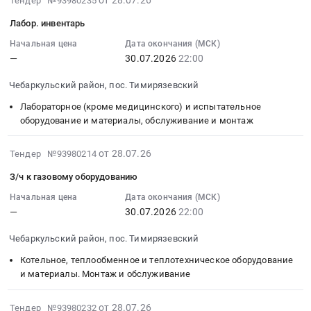
от 28.07.26
Тендер №93980235
Цена:
одежда,
Чебаркульский
Тендер
07-
0
спецодежда
Лабор. инвентарь
район,
на
28
руб.
Предмет
пос.
электротехнические
07:25:03
Начальная цена
Дата окончания (МСК)
тендера:
Тимирязевский,
изделия
—
30.07.2026
22:00
:
Спецодежда.
Челябинская
Тендер
2026-
Цена:
область
Чебаркульский район, пос. Тимирязевский
на
07-
0
,
электротехнические
30
Лабораторное (кроме медицинского) и испытательное
руб.
Russia,
изделия
22:00:00
оборудование и материалы, обслуживание и монтаж
RU
at
:
Челябинская
Чебаркульский
Тендер
2026-
от 28.07.26
Тендер №93980214
область
район,
на
07-
Крановое
З/ч к газовому оборудованию
пос.
лабор.инвентарь
28
и
Тимирязевский,
Тендер
07:25:03
Начальная цена
Дата окончания (МСК)
подъемное
Челябинская
—
30.07.2026
22:00
на
:
оборудование,
область
лабор.инвентарь
2026-
монтаж
Чебаркульский район, пос. Тимирязевский
,
at
07-
и
Russia,
Чебаркульский
30
Котельное, теплообменное и теплотехническое оборудование
обслуживание
RU
район,
22:00:00
и материалы. Монтаж и обслуживание
Предмет
Челябинская
пос.
:
тендера:
область
Тимирязевский,
Тендер:
2026-
от 28.07.26
Тендер №93980232