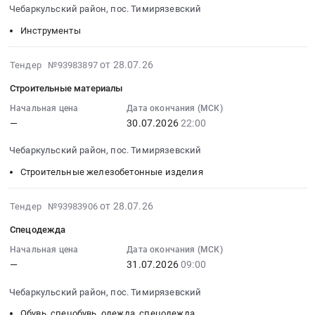
Чебаркульский район, пос. Тимирязевский
Предмет
область
07-
изделия
тендера:
Оборудование
30
at
Инструменты
Газета.
и
09:00:00
Чебаркульский
Цена:
материалы
:
район,
2026-
от 28.07.26
Тендер №93983897
0
для
Тендер:
пос.
07-
Строительные материалы
руб.
рекламы,
Инструмент
Тимирязевский,
28
изготовление
Тендер:
Челябинская
09:28:21
Начальная цена
Дата окончания (МСК)
и
Инструмент
область
—
30.07.2026
22:00
:
монтаж
at
,
2026-
Чебаркульский район, пос. Тимирязевский
(кроме
Чебаркульский
Russia,
07-
полиграфической
район,
RU
30
Строительные железобетонные изделия
продукции)
пос.
Челябинская
22:00:00
Предмет
Тимирязевский,
область
:
2026-
от 28.07.26
Тендер №93983906
тендера:
Челябинская
Электрическая
Тендер
07-
Спецодежда
Обновление
область
распределительная
на
28
вывески.
,
и
строительные
09:28:20
Начальная цена
Дата окончания (МСК)
Цена:
Russia,
регулирующая
материалы
—
31.07.2026
09:00
:
0
RU
аппаратура,
Тендер
2026-
руб.
Челябинская
Чебаркульский район, пос. Тимирязевский
Электроустановочные
на
07-
область
изделия,
строительные
31
Обувь, спецобувь, одежда, спецодежда