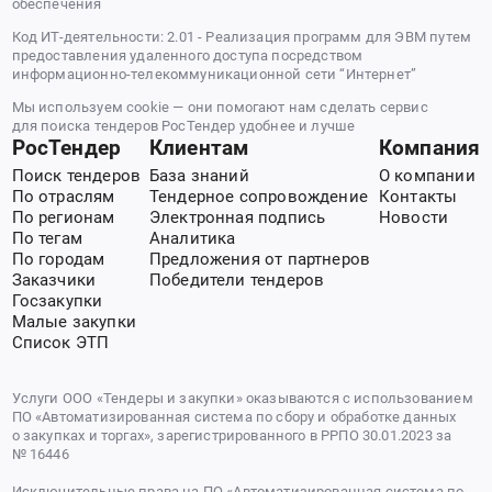
обеспечения
Код ИТ-деятельности: 2.01 - Реализация программ для ЭВМ путем
предоставления удаленного доступа посредством
информационно-телекоммуникационной сети “Интернет”
Мы используем cookie — они помогают нам сделать сервис
для поиска тендеров РосТендер удобнее и лучше
РосТендер
Клиентам
Компания
Поиск тендеров
База знаний
О компании
По отраслям
Тендерное сопровождение
Контакты
По регионам
Электронная подпись
Новости
По тегам
Аналитика
По городам
Предложения от партнеров
Заказчики
Победители тендеров
Госзакупки
Малые закупки
Список ЭТП
Услуги ООО «Тендеры и закупки» оказываются с использованием
ПО «Автоматизированная система по сбору и обработке данных
о закупках и торгах», зарегистрированного в РРПО 30.01.2023 за
№ 16446
Исключительные права на ПО «Автоматизированная система по