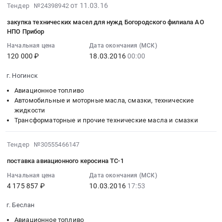
Брянская
55200
г.
тендера:
:
2016-
от 11.03.16
Тендер №24398942
область
руб.
Череповец
масла
Тендер
03-
закупка технических масел для нужд Богородского филиала АО
,
at
в
на
11
НПО Прибор
Russia,
Череповец,
ассортименте .
поставку
07:00:00
RU
Вологодская
Цена:
топлива
Начальная цена
Дата окончания (МСК)
:
Брянская
120 000 ₽
18.03.2016
00:00
область
0
для
2016-
область
,
руб.
реактивных
03-
г. Ногинск
Авиационное
Russia,
двигателей
18
топливо
RU
Тендер
Авиационное топливо
00:00:00
Предмет
Вологодская
на
Автомобильные и моторные масла, смазки, технические
:
тендера:
жидкости
область
поставку
Тендер
Трансформаторные и прочие технические масла и смазки
Керосин
Авиационное
топлива
на
ТС-1.
топливо
для
закупку
Цена:
2016-
Предмет
реактивных
Тендер №30555466147
технических
16400
03-
тендера:
двигателей
масел
поставка авиационного керосина ТС-1
руб.
10
Поставка
at
для
17:53:13
Начальная цена
Дата окончания (МСК)
авиационного
Новый
нужд
4 175 857 ₽
10.03.2016
17:53
:
керосина
Уренгой,
Богородского
2016-
ТС-1
Тюменская
филиала
г. Беслан
03-
для
область
АО
10
ВС
Авиационное топливо
Ямало-