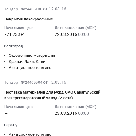
в
приему
Тендер:
услуг
2016-
количестве
/
Масла
от 12.03.16
по
Тендер №24406130
03-
117
сливу
моторные
заправке
Покрытия лакокрасочные
12
тонн
и
и
ВС
07:00:00
в
заправке
Начальная цена
Дата окончания (МСК)
технические
АН-12
721 733 ₽
22.03.2016
00:00
:
аэропорту
ВС
жидкости
на
2016-
г.
Тендер
Тендер:
территории
Волгоград
03-
Томск
на
Масла
ОАО
22
at
поставку
моторные
Отделочные материалы
Международный
00:00:00
Краски, Лаки, Клеи
Томск,
авиационного
и
Аэропорт
Авиационное топливо
:
Томская
топлива
технические
Иркутск
Тендер:
область
и
жидкости
для
2016-
Покрытия
,
оказание
at
от 12.03.16
Тендер №24405504
нужд
03-
лакокрасочные
Russia,
услуг
Тюмень,
ИАЗ
Поставка материалов для нужд ОАО Сарапульский
12
Тендер:
RU
по
Тюменская
–
электрогенераторный завод (2 лота)
07:00:00
Покрытия
Томская
его
область
филиала
Начальная цена
Дата окончания (МСК)
:
лакокрасочные
область
приему
,
ПАО
—
23.03.2016
00:00
2016-
at
Авиационное
/
Russia,
«Корпорация
03-
Волгоград,
топливо
сливу
RU
Иркут»»
Сарапул
23
Волгоградская
Предмет
и
Тюменская
at
Авиационное топливо
00:00:00
область
тендера:
заправке
область