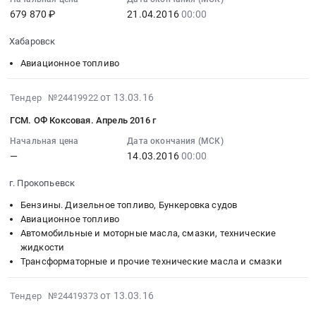
07:00:00
679 870 ₽
21.04.2016
00:00
:
2016-
Хабаровск
04-
21
Авиационное топливо
00:00:00
:
2016-
от 13.03.16
Тендер №24419922
Тендер
03-
ГСМ. ОФ Коксовая. Апрель 2016 г
на
13
поставку
07:00:00
Начальная цена
Дата окончания (МСК)
керосина
—
14.03.2016
00:00
:
Тендер
2016-
г. Прокопьевск
на
03-
поставку
14
Бензины. Дизельное топливо, Бункеровка судов
керосина
00:00:00
Авиационное топливо
at
Автомобильные и моторные масла, смазки, технические
:
жидкости
Хабаровск,
Тендер:
Трансформаторные и прочие технические масла и смазки
Хабаровский
ГСМ.
край
ОФ
2016-
,
от 13.03.16
Тендер №24419373
Коксовая.
03-
Russia,
Апрель