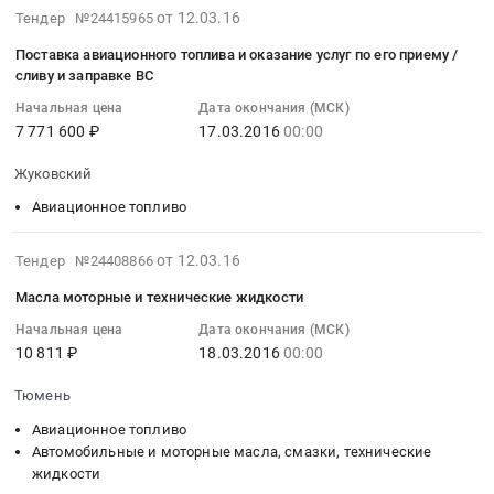
,
Тендер
2016-
на
от 12.03.16
Тендер №24415965
Russia,
на
03-
территории
Поставка авиационного топлива и оказание услуг по его приему /
RU
поставку
12
ОАО
сливу и заправке ВС
Байконур
авиационного
07:00:00
Международный
Начальная цена
Дата окончания (МСК)
город
топлива
:
Аэропорт
7 771 600 ₽
17.03.2016
00:00
Авиационное
(ТС-1)
2016-
Иркутск
топливо
в
03-
для
Жуковский
Предмет
количестве
17
нужд
Авиационное топливо
тендера:
117
00:00:00
ИАЗ
Поставка
тонн
:
–
топлива
в
Тендер
2016-
филиала
от 12.03.16
Тендер №24408866
для
аэропорту
на
03-
ПАО
Масла моторные и технические жидкости
реактивных
г.
поставку
12
«Корпорация
двигателей
Томск
авиационного
07:00:00
Начальная цена
Дата окончания (МСК)
Иркут»»
10 811 ₽
18.03.2016
00:00
ТС-1.
Тендер
топлива
:
Тендер
Цена:
на
и
2016-
на
Тюмень
143704000
поставку
оказание
03-
поставку
руб.
авиационного
услуг
18
Авиационное топливо
АвиаГСМ
топлива
по
00:00:00
Автомобильные и моторные масла, смазки, технические
и
жидкости
(ТС-1)
его
:
оказание