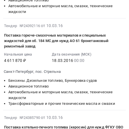
руб.
Авиационное топливо
количестве
в
авиационного
Тендер
Автомобильные и моторные масла, смазки, технические
1
аэропорту
керосина
на
жидкости
700
Магадан
ТС-1
поставку
тонн
at
at
товаров
2016-
от 10.03.16
Тендер №24392116
(Приложение)
г.
г.
в
03-
at
Москва,
Иваново,
целях
Поставка горюче-смазочных материалов и специальных
10
г.
Москва
Ивановская
ликвидации
жидкостей для об. 184 МС для нужд АО 61 бронетанковый
07:00:00
Москва,
город
область
последствий
ремонтный завод
:
Москва
,
,
чрезвычайных
Начальная цена
Дата окончания (МСК)
2016-
город
Russia,
Russia,
ситуаций
4 611 870 ₽
18.03.2016
00:00
03-
,
RU
RU
природного
18
Russia,
Москва
Ивановская
или
Санкт-Петербург, пос. Стрельна
00:00:00
RU
город
область
техногенного
Бензины. Дизельное топливо, Бункеровка судов
:
Москва
Авиационное
Авиационное
характера
Авиационное топливо
Тендер
город
топливо
топливо
на
Автомобильные и моторные масла, смазки, технические
на
Авиационное
Предмет
Предмет
территории
жидкости
поставку
топливо
тендера:
тендера:
Республики
Трансформаторные и прочие технические масла и смазки
горюче-
Предмет
Оказание
Поставка
Марий
смазочных
тендера:
услуг
авиационного
Эл
2016-
от 10.03.16
Тендер №24385790
материалов
Поставка
по
керосина
Тендер
03-
и
Поставка котельно-печного топлива (керосин) для нужд ФГКУ ОВО
топлива
обеспечению
ТС-1.
на