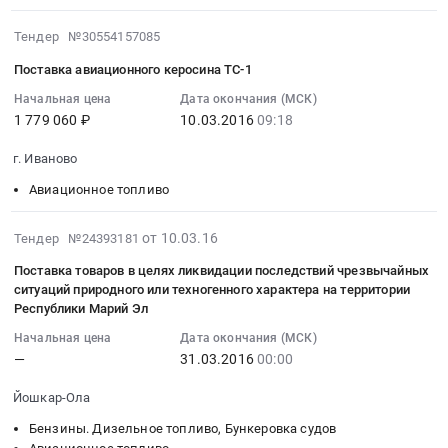
Алания
–
:
RU
республика
1
Тендер
2016-
Московская
Тендер №30554157085
,
в
на
03-
область
Поставка авиационного керосина ТС-1
Russia,
количестве
оказание
10
Авиационное
RU
1
услуг
09:18:00
Начальная цена
Дата окончания (МСК)
топливо
Северная
1 779 060 ₽
10.03.2016
09:18
700
по
:
Предмет
Осетия
тонн
обеспечению
2016-
тендера:
г. Иваново
-
(Приложение)
авиационным
03-
закупка
Алания
Тендер
топливом
10
технических
Авиационное топливо
республика
на
в
09:18:00
масел
Авиационное
поставку
аэропорту
:
для
2016-
от 10.03.16
Тендер №24393181
топливо
топлива
Магадан
Тендер
нужд
03-
Поставка товаров в целях ликвидации последствий чрезвычайных
Предмет
для
Тендер
на
Богородского
10
ситуаций природного или техногенного характера на территории
тендера:
реактивных
на
поставку
филиала
07:00:00
Республики Марий Эл
поставка
двигателей
оказание
авиационного
АО
:
авиационного
Начальная цена
Дата окончания (МСК)
марки
услуг
керосина
НПО
2016-
—
31.03.2016
00:00
керосина
ТС
по
ТС-1
Прибор.
03-
ТС-1.
–
обеспечению
Тендер
Цена:
31
Йошкар-Ола
Цена:
1
авиационным
на
120000
00:00:00
4175857
Бензины. Дизельное топливо, Бункеровка судов
в
топливом
поставку
руб.
: