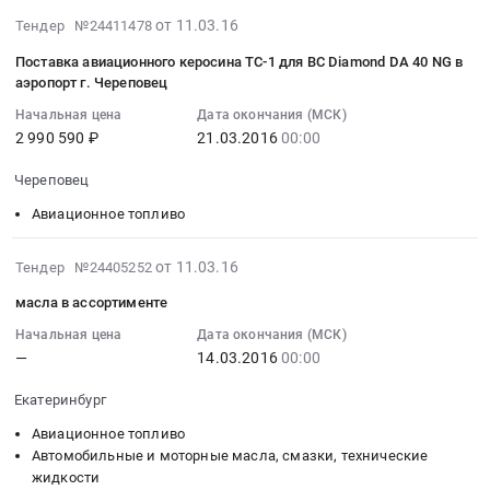
п.
тендера:
Russia,
аэропорт
Тендер
2016-
от 11.03.16
Тендер №24411478
Тазовский.
авиатопливообеспечение
RU
г.
на
03-
Цена:
в
Поставка авиационного керосина ТС-1 для ВС Diamond DA 40 NG в
Коми
Норильск
заправку
11
аэропорт г. Череповец
314862.76
аэропорту
республика
at
воздушных
07:00:00
руб.
г.
Авиационное
г.
Начальная цена
Дата окончания (МСК)
судов
:
Салехард.
топливо
2 990 590 ₽
21.03.2016
00:00
Воркута,
Заказчика
2016-
Цена:
Предмет
Коми
авиаГСМ
03-
487991.6
Череповец
тендера:
республика
(авиатопливо
21
руб.
Авиатопливообеспечение
,
Авиационное топливо
ТС-1)
00:00:00
в
Russia,
Тендер
:
аэропорту
RU
на
Тендер
2016-
от 11.03.16
Тендер №24405252
с.Хатанга.
Коми
заправку
на
03-
масла в ассортименте
Цена:
республика
воздушных
поставку
11
2119601.1
Авиационное
судов
авиационного
07:00:00
Начальная цена
Дата окончания (МСК)
руб.
топливо
—
14.03.2016
00:00
Заказчика
керосина
:
Предмет
авиаГСМ
ТС-1
2016-
Екатеринбург
тендера:
(авиатопливо
для
03-
Авиатопливообеспечение
ТС-1)
ВС
14
Авиационное топливо
аэропорт
at
Diamond
00:00:00
Автомобильные и моторные масла, смазки, технические
г.
жидкости
город
DA
: