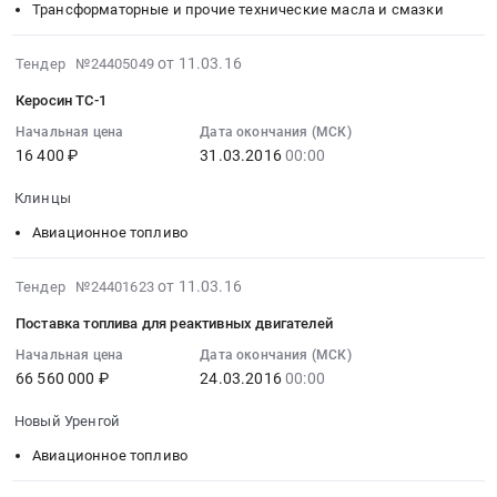
Трансформаторные и прочие технические масла и смазки
Норильск.
Кызыл,
40
Тендер:
Цена:
Тыва
NG
масла
498757.5
2016-
республика
в
в
от 11.03.16
Тендер №24405049
руб.
03-
,
аэропорт
ассортименте
Керосин ТС-1
11
Russia,
г.
Тендер:
07:00:00
Начальная цена
Дата окончания (МСК)
RU
Череповец
масла
16 400 ₽
31.03.2016
00:00
:
Тыва
Тендер
в
2016-
республика
на
ассортименте
Клинцы
03-
Авиационное
поставку
at
31
Авиационное топливо
топливо
авиационного
Екатеринбург,
00:00:00
Предмет
керосина
Свердловская
:
тендера:
ТС-1
область
2016-
от 11.03.16
Тендер №24401623
Тендер:
заправка
для
,
03-
Поставка топлива для реактивных двигателей
Керосин
воздушных
ВС
Russia,
11
ТС-1
судов
Diamond
RU
07:00:00
Начальная цена
Дата окончания (МСК)
Тендер:
66 560 000 ₽
24.03.2016
00:00
Заказчика
DA
Свердловская
:
Керосин
авиаГСМ
40
область
2016-
Новый Уренгой
ТС-1
(авиатопливо
NG
Авиационное
03-
at
ТС-1).
в
топливо
24
Авиационное топливо
Клинцы,
Цена:
аэропорт
Предмет
00:00:00