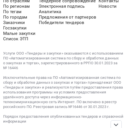
По отраслям
Тендерное сопровождение
Контакты
аэропортах
По регионам
Электронная подпись
Новости
г.
По тегам
Аналитика
Нижнего
По городам
Предложения от партнеров
Заказчики
Победители тендеров
Новгород,
Госзакупки
Казань,
Малые закупки
Пермь,
Список ЭТП
Уфа,
Киров,
Услуги ООО «Тендеры и закупки» оказываются с использованием
Саранск,
ПО «Автоматизированная система по сбору и обработке данных
Ижевск
о закупках и торгах», зарегистрированного в РРПО 30.01.2023 за
на
№ 16446
2
Исключительные права на ПО «Автоматизированная система по
квартал
сбору и обработке данных о закупках и торгах» принадлежат ООО
2016
«Тендеры и закупки» и реализуются путём предоставления права
года.
использования программы на условиях предоставления
удалённого доступа через информационно-
Цена:
телекоммуникационную сеть Интернет. ПО включено в реестр
2792780
российского ПО. Реестровая запись №16446 от 30.01.2023 г.
руб.
Порядок предоставления опубликованных тендеров и справочной
информации