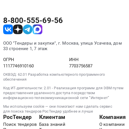
Предмет
тендера:
8-800-555-69-56
Закупка
авиатоплива
марок
ТС-1,
ООО "Тендеры и закупки", г. Москва, улица Усачева, дом
РТ
33 строение 1, 7 этаж
или
их
ОГРН
ИНН
смесь
1117746910160
7703756587
с
ОКВЭД: 62.01 Разработка компьютерного программного
добавлением
обеспечения
или
Код ИТ-деятельности: 2.01 - Реализация программ для ЭВМ путем
без
предоставления удаленного доступа посредством
добавления
информационно-телекоммуникационной сети “Интернет”
ПВК-
Мы используем cookie — они помогают нам сделать сервис
жидкости
для поиска тендеров РосТендер удобнее и лучше
на
РосТендер
Клиентам
Компания
ТЗК
Поиск тендеров
База знаний
О компании
в