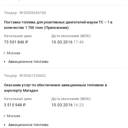
НПО
17:53:13
Diamond
Ненецкий
Прибор
:
DA
автономный
2016-
Тендер
Тендер №30555466168
Тендер
40
округ
03-
на
Поставка топлива для реактивных двигателей марки ТС – 1 в
на
NG
,
10
закупку
количестве 1 700 тонн (Приложение)
поставку
в
Russia,
17:46:15
технических
авиационного
Начальная цена
Дата окончания (МСК)
аэропорт
RU
:
масел
73 501 846 ₽
10.03.2016
17:46
керосина
г.
Тюменская
2016-
для
ТС-1
Череповец.
область
03-
нужд
г. Москва
Тендер
Цена:
Авиационное
10
Богородского
на
2990590
Авиационное топливо
топливо
17:46:15
филиала
поставку
руб.
Предмет
:
АО
авиационного
тендера:
Тендер
2016-
НПО
Тендер №30561254432
керосина
Поставка
на
03-
Прибор
Оказание услуг по обеспечению авиационным топливом в
ТС-1
топлива
поставку
10
at
аэропорту Магадан
at
для
топлива
16:23:52
г.
г.
Начальная цена
Дата окончания (МСК)
реактивных
для
:
Ногинск,
3 510 948 ₽
10.03.2016
16:23
Беслан,
двигателей .
реактивных
2016-
Московская
Северная
Цена:
двигателей
03-
область
г. Москва
Осетия
66560000
марки
10
,
-
руб.
Авиационное топливо
ТС
16:23:52
Russia,