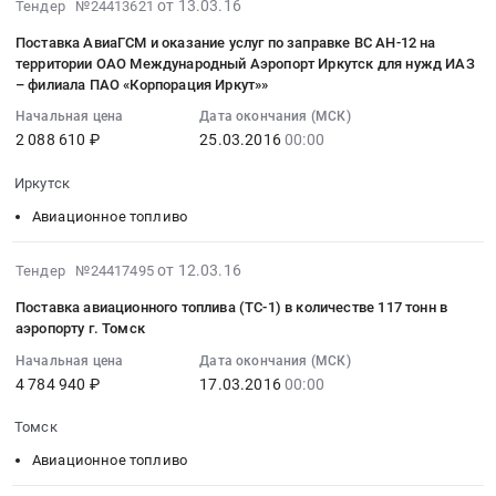
2016-
,
от 13.03.16
Тендер №24413621
Дизельное
Тендер
03-
Russia,
топливо,
Поставка АвиаГСМ и оказание услуг по заправке ВС АН-12 на
на
13
RU
Бункеровка
территории ОАО Международный Аэропорт Иркутск для нужд ИАЗ
поставку
07:00:00
Кемеровская
судов
– филиала ПАО «Корпорация Иркут»»
топлива
:
область
Предмет
Начальная цена
Дата окончания (МСК)
для
2016-
Бензины.
тендера:
2 088 610 ₽
25.03.2016
00:00
реактивных
03-
Дизельное
ГСМ.
двигателей
25
топливо,
ОФ
Иркутск
ТС-1
00:00:00
Бункеровка
Коксовая.
Авиационное топливо
Тендер
:
судов
Апрель
на
Тендер
Предмет
2016
поставку
2016-
на
от 12.03.16
Тендер №24417495
тендера:
г.
топлива
03-
поставку
Поставка
Цена:
Поставка авиационного топлива (ТС-1) в количестве 117 тонн в
для
12
АвиаГСМ
ГСМ..
0
аэропорту г. Томск
реактивных
07:00:00
и
Цена:
руб.
Начальная цена
Дата окончания (МСК)
двигателей
:
оказание
0
4 784 940 ₽
17.03.2016
00:00
ТС-1
2016-
услуг
руб.
at
03-
по
Томск
Тюратам Байконур,
17
заправке
Авиационное топливо
Байконур
00:00:00
ВС
город
:
АН-12