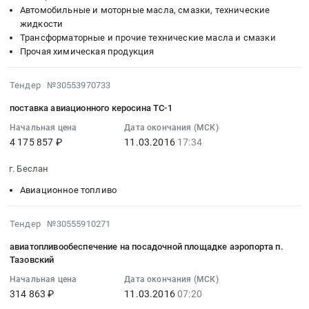
Иркутск,
Автомобильные и моторные масла, смазки, технические
:
,
Поставка
ВС
Авиационное
Иркутская
жидкости
Тендер
Russia,
авиационного
at
топливо
область
Трансформаторные и прочие технические масла и смазки
на
RU
топлива
Жуковский,
Предмет
,
Прочая химическая продукция
поставку
Волгоградская
(ТС-1)
Московская
тендера:
Russia,
материалов
область
в
область
Масла
RU
2016-
Тендер №30553970733
для
Отделочные
количестве
,
моторные
Иркутская
03-
нужд
материалы
117
Russia,
и
область
поставка авиационного керосина ТС-1
11
ОАО
Предмет
тонн
RU
технические
Авиационное
17:34:04
Начальная цена
Дата окончания (МСК)
Сарапульский
тендера:
в
Московская
жидкости.
топливо
4 175 857 ₽
11.03.2016
17:34
:
электрогенераторный
Покрытия
аэропорту
область
Цена:
Предмет
2016-
завод
лакокрасочные.
г.
Авиационное
10811
тендера:
г. Беслан
03-
(2
Цена:
Томск.
топливо
руб.
Поставка
11
Авиационное топливо
лота)
721733
Цена:
Предмет
АвиаГСМ
17:34:04
Тендер
руб.
4784940
тендера:
и
:
2016-
Тендер №30555910271
на
руб.
Поставка
оказание
Тендер
03-
поставку
авиационного
услуг
авиатопливообеспечение на посадочной площадке аэропорта п.
на
11
материалов
топлива
по
Тазовский
поставку
07:20:36
для
и
заправке
авиационного
Начальная цена
Дата окончания (МСК)
:
нужд
оказание
ВС
314 863 ₽
11.03.2016
07:20
керосина
2016-
ОАО
услуг
АН-12