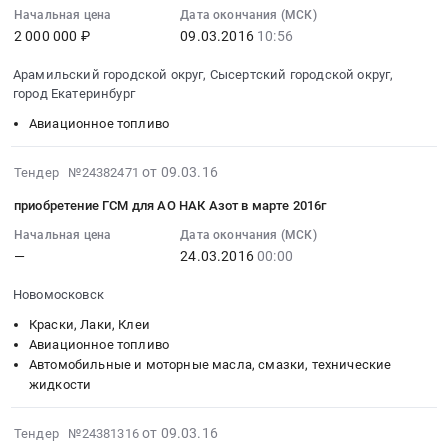
специальных
Марий
по
воздушных
10:56:07
Начальная цена
Дата окончания (МСК)
жидкостей
Эл
2 000 000 ₽
09.03.2016
10:56
Сахалинской
судов
:
для
республика
области
авиаГСМ
2016-
об.
Арамильский городской округ, Сысертский городской округ,
,
Тендер
Тендер
03-
184
город Екатеринбург
Russia,
на
на
09
МС
RU
Авиационное топливо
поставку
обеспечение
10:56:07
для
Марий
котельно-
воздушных
:
нужд
Эл
печного
судов
Тендер
2016-
от 09.03.16
Тендер №24382471
АО
республика
топлива
авиаГСМ
на
03-
61
приобретение ГСМ для АО НАК Азот в марте 2016г
Бензины.
(керосин)
at
обеспечение
09
бронетанковый
Дизельное
для
Арамильский
воздушных
07:00:00
Начальная цена
Дата окончания (МСК)
ремонтный
топливо,
—
24.03.2016
00:00
нужд
городской
судов
:
завод
Бункеровка
ФГКУ
округ,
авиационным
2016-
at
Новомосковск
судов
ОВО
Сысертский
топливом
03-
Санкт-
Предмет
УМВД
городской
Тендер
24
Краски, Лаки, Клеи
Петербург,
тендера:
России
округ,
на
00:00:00
Авиационное топливо
пос.
Поставка
Автомобильные и моторные масла, смазки, технические
по
город
обеспечение
:
Стрельна,
жидкости
товаров
Сахалинской
Екатеринбург,
воздушных
Тендер
Санкт-
в
области
Свердловская
судов
на
Петербург
2016-
целях
at
область
авиационным
приобретение
от 09.03.16
Тендер №24381316
город