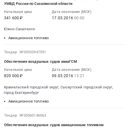
10
специальных
УМВД России по Сахалинской области
для
авиационным
Цена:
поставку
07:00:00
жидкостей
реактивных
топливом
1779060
товаров
Начальная цена
Дата окончания (МСК)
:
для
двигателей
в
руб.
341 600 ₽
17.03.2016
00:00
в
2016-
об.
марки
аэропорту
целях
03-
184
Южно-Сахалинск
ТС
Магадан.
ликвидации
17
МС
–
Цена:
последствий
Авиационное топливо
00:00:00
для
1
3510948
чрезвычайных
:
нужд
в
руб.
ситуаций
Тендер
2016-
Тендер №30553947551
АО
количестве
природного
на
03-
61
Обеспечение воздушных судов авиаГСМ
1
или
поставку
09
бронетанковый
700
техногенного
котельно-
13:21:09
Начальная цена
Дата окончания (МСК)
ремонтный
тонн
характера
820 000 ₽
09.03.2016
13:21
печного
:
завод
(Приложение).
на
топлива
2016-
Тендер
Арамильский городской округ, Сысертский городской округ,
Цена:
территории
(керосин)
03-
на
город Екатеринбург
73501846
Республики
для
09
поставку
руб.
Марий
Авиационное топливо
нужд
13:21:09
горюче-
Эл
ФГКУ
:
смазочных
at
ОВО
Тендер
2016-
Тендер №30560146063
материалов
Йошкар-
УМВД
на
03-
и
Обеспечение воздушных судов авиационным топливом
Ола,
России
обеспечение
09