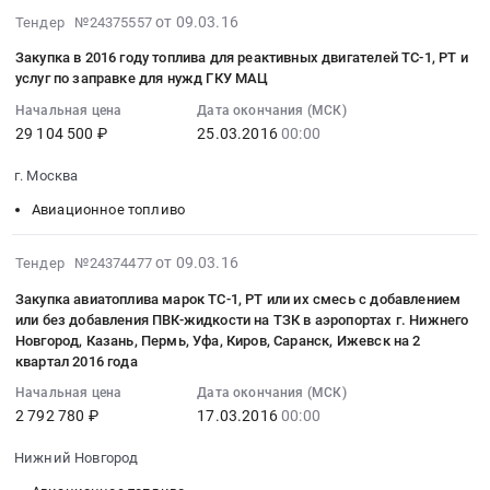
для
:
2016-
года
от 09.03.16
ОВО
Тендер №24375557
Обеспечение
Тульская
об.
Тендер
03-
Тендер
УМВД
воздушных
область
184
Закупка в 2016 году топлива для реактивных двигателей ТС-1, РТ и
на
09
на
России
судов
,
услуг по заправке для нужд ГКУ МАЦ
МС
приобретение
07:00:00
поставку
по
авиационным
Russia,
для
авиационного
Начальная цена
Дата окончания (МСК)
:
ГСМ
Сахалинской
топливом.
RU
нужд
29 104 500 ₽
25.03.2016
00:00
топлива
2016-
для
области.
Цена:
Тульская
АО
ТС-1
03-
БФ
Цена:
2000000
область
г. Москва
61
Тендер
25
АО
341600
руб.
Краски,
бронетанковый
на
Авиационное топливо
00:00:00
Апатит
руб.
Лаки,
ремонтный
приобретение
:
2-
Клеи
завод.
авиационного
Тендер
2016-
й
от 09.03.16
Тендер №24374477
Предмет
Цена:
топлива
на
03-
кв
тендера:
4611870
Закупка авиатоплива марок ТС-1, РТ или их смесь с добавлением
ТС-1
закупку
09
2016
приобретение
или без добавления ПВК-жидкости на ТЗК в аэропортах г. Нижнего
руб.
at
в
07:00:00
года
ГСМ
Новгород, Казань, Пермь, Уфа, Киров, Саранск, Ижевск на 2
Нижний
2016
:
at
для
квартал 2016 года
Новгород,
году
2016-
Балаково,
АО
Начальная цена
Дата окончания (МСК)
Нижегородская
топлива
03-
Саратовская
НАК
2 792 780 ₽
17.03.2016
00:00
область
для
17
область
Азот
,
реактивных
00:00:00
,
в
Нижний Новгород
Russia,
двигателей
:
Russia,
марте