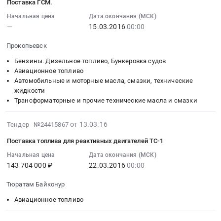
Поставка ГСМ.
13
RU
2016
07:00:00
Начальная цена
Дата окончания (МСК)
Хабаровский
г
—
15.03.2016
00:00
:
край
Тендер:
2016-
Авиационное
ГСМ.
Прокопьевск
03-
топливо
ОФ
15
Предмет
Бензины. Дизельное топливо, Бункеровка судов
Коксовая.
00:00:00
Авиационное топливо
тендера:
Апрель
Автомобильные и моторные масла, смазки, технические
:
Поставка
2016
жидкости
Тендер
керосина.
г
Трансформаторные и прочие технические масла и смазки
на
Цена:
at
поставку
679870
г.
2016-
от 13.03.16
Тендер №24415867
ГСМ.
руб.
Прокопьевск,
03-
Тендер
Кемеровская
Поставка топлива для реактивных двигателей ТС-1
13
на
область
07:00:00
Начальная цена
Дата окончания (МСК)
поставку
,
143 704 000 ₽
22.03.2016
00:00
:
ГСМ.
Russia,
2016-
at
RU
Тюратам Байконур
03-
Прокопьевск,
Кемеровская
22
Авиационное топливо
Кемеровская
область
00:00:00
область
Бензины.
: