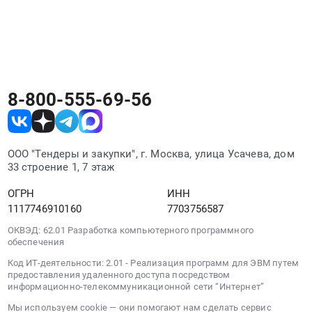
по
Гидроизоляция;
изделия
РосТендер агрегирует закупки вашей
праймеры
дооснащению
Ремонтные
Предмет
и
категории со всех площадок в одном месте.
сети
составы
тендера:
мастика,
платных
для
Гидроизоляция;
Фасадные
парковочных
бетона
Гидроизоляция
работы
пространств
;
на
ФАС
города
8-800-555-69-56
Оптоволоконные
битуме;
(ЛЗК
Красноярска.
кабели;
Метизы.
298).
Цена:
Кроссовое
Цена:
Цена:
23000000
оборудование
0
0
ООО "Тендеры и закупки", г. Москва, улица Усачева, дом
руб.
и
руб.
33 строение 1, 7 этаж
руб.
СКС.
Цена:
ОГРН
ИНН
0
1117746910160
7703756587
руб.
ОКВЭД: 62.01 Разработка компьютерного программного
обеспечения
Код ИТ-деятельности: 2.01 - Реализация программ для ЭВМ путем
предоставления удаленного доступа посредством
информационно-телекоммуникационной сети “Интернет”
Мы используем cookie — они помогают нам сделать сервис