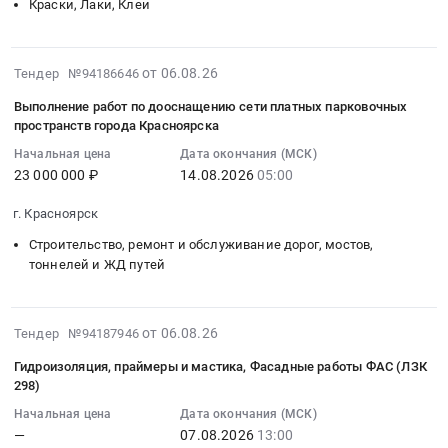
31
объектов
Краски, Лаки, Клеи
ремонт
составы
Городецкого
материалы
00:00:00
энергетики
монолитных
для
гидроузла
Предмет
:
и
участков)
бетона
at
тендера:
Тендер
электрических
2026-
от 06.08.26
Тендер №94186646
Тендер
;
г.
Строительные
на
сетей
08-
на
Оптоволоконные
Городец;
и
Выполнение работ по дооснащению сети платных парковочных
лакокрасочные
Предмет
06
аварийный
кабели;
г.
отделочные
пространств города Красноярска
материалы
тендера:
13:37:21
ремонт
Кроссовое
Нижний
материалы.
Начальная цена
Дата окончания (МСК)
Тендер
Переустройство
:
производственной
оборудование
Новгород,
Сантехника.
23 000 000 ₽
14.08.2026
05:00
на
линии
2026-
площадки
и
Нижегородская
Электрика..
лакокрасочные
электропередач
08-
АТП
СКС
область
Поставка
г. Красноярск
материалы
ВЛ-6
14
Иваново(замена
at
,
строительных
at
Строительство, ремонт и обслуживание дорог, мостов,
кВ,
05:00:00
дорожных
г.
Russia,
материалов.
тоннелей и ЖД путей
Респ.
протяженность
:
плит
Москва,
RU
Цена:
Донецкая
1520
Тендер
и
Москва
Нижегородская
79315
Народная,
м.,
на
ремонт
город
область
руб.
2026-
Донецкая
от 06.08.26
г.
выполнение
Тендер №94187946
монолитных
,
Благоустройство
08-
Народная
Тимашевск,
работ
участков)
Russia,
и
Гидроизоляция, праймеры и мастика, Фасадные работы ФАС (ЛЗК
06
Республика
мкр.
по
at
RU
298)
озеленение
13:33:04
,
Сахарный
дооснащению
г.
Москва
Предмет
Начальная цена
Дата окончания (МСК)
:
Russia,
завод
сети
Иваново,
город
тендера:
—
07.08.2026
13:00
2026-
RU
(140
платных