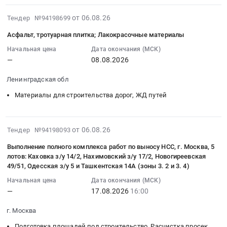
:
(АХО_4).
Краснодарский
Предмет
трубы;
Тендер
2026-
от 06.08.26
Тендер №94198699
Цена:
край
тендера:
Пожарные
на
08-
0
,
Приобретение
шкафы
Асфальт, тротуарная плитка; Лакокрасочные материалы
асфальт,
06
руб.
Russia,
строительных
и
тротуарная
18:47:40
Начальная цена
Дата окончания (МСК)
RU
и
щиты;
—
08.08.2026
плитка
:
Краснодарский
сантехнических
Кровельные
Тендер
2026-
край
материалов
материалы
Ленинградская обл
на
08-
Бензины.
для
at
асфальт,
08
Материалы для строительства дорог, ЖД путей
Дизельное
ремонтных
г.
тротуарная
00:00:00
топливо,
работ
Москва,
плитка
:
Бункеровка
к
Москва
at
Тендер
2026-
от 06.08.26
Тендер №94198093
судов
подготовке
город
Ленинградская
на
08-
Предмет
объектов
,
Выполнение полного комплекса работ по выносу НСС, г. Москва, 5
обл,
асфальт,
06
тендера:
СВФУ
Russia,
лотов: Каховка з/у 14/2, Нахимовский з/у 17/2, Новогиреевская
Ленинградская
тротуарная
18:22:42
Поставка
к
RU
49/51, Одесская з/у 5 и Ташкентская 14А (зоны 3. 2 и 3. 4)
область
плитка;
:
нефтепродуктов
учебному
Москва
Начальная цена
Дата окончания (МСК)
,
Лакокрасочные
2026-
для
году
город
—
17.08.2026
16:00
Russia,
материалы
08-
нужд
2026-
Строительные
RU
Тендер
17
НАО
2027
материалы
г. Москва
Ленинградская
на
16:00:00
Лабинское
гг.
Предмет
Подготовка площадей под строительство, Расчистка просек,