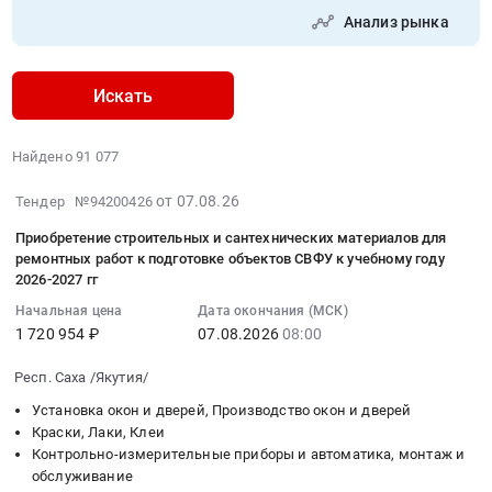
Анализ рынка
Искать
Найдено 91 077
2026-
от 07.08.26
Тендер №94200426
08-
Приобретение строительных и сантехнических материалов для
07
ремонтных работ к подготовке объектов СВФУ к учебному году
05:49:43
2026-2027 гг
:
Начальная цена
Дата окончания (МСК)
2026-
1 720 954 ₽
07.08.2026
08:00
08-
07
Респ. Саха /Якутия/
08:00:00
Установка окон и дверей, Производство окон и дверей
:
Краски, Лаки, Клеи
Тендер
Контрольно-измерительные приборы и автоматика, монтаж и
на
обслуживание
приобретение