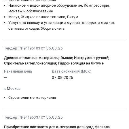
г.
ЖБИ
на
зона
Насосное и водонапорное оборудование, Компрессоры,
руб.
Кострома;
и
выполнение
2.2,
монтаж и обслуживание
Кологривский
чугунных
полного
зона
Мазут, Жидкое печное топливо, Битум
район,
изделий,
комплекса
Услуги по вывозу и утилизации мусора, твердых и жидких
3.1,
поселок
Клин
работ
бытовых отходов. Уборка снега
зона
Воймас;
at
по
3.2
Нейский
рабочий
устройству
Тендер
район;
поселок
прифундаментного
2026-
от 06.08.26
Тендер №94195103
на
г.
Решетниково,
дренажа
08-
выполнение
Нерехта;
Древесно-плитные материалы; Эмали; Инструмент ручной;
Московская
(ЖК
06
комплекса
Нерехтский
Строительная теплоизоляция; Гидроизоляция на битуме
область
ORO)
16:18:03
работ
район,
,
(Самсон
Начальная цена
Дата окончания (МСК)
:
по
деревня
Russia,
—
07.08.2026
МЕД
2026-
монтажу
Каменка;
RU
9809)
08-
кабельной
Островский
г. Москва
Московская
Тендер
07
канализации
район,
область
на
Строительные материалы
00:00:00
наружных
поселок
Строительные
выполнение
:
сетей
Островское;
железобетонные
полного
Тендер
связи
г.
изделия
комплекса
2026-
на
от 06.08.26
Тендер №94195037
и
Шарья;
Предмет
работ
08-
древесно-
внутриквартальных
г.
Приобретение пистолета для антигравия для нужд филиала
тендера:
по