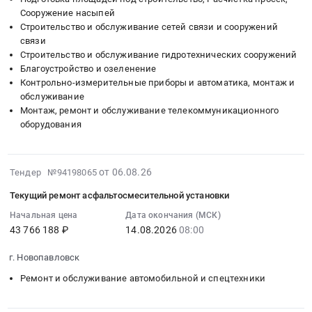
область
асфальт,
:
ДРСУ.
Цена:
тендера:
Сооружение насыпей
Материалы
тротуарная
Тендер
Цена:
1720954
Канализационные
Строительство и обслуживание сетей связи и сооружений
для
плитка;
на
30000000
руб.
трубы;
связи
строительства
Лакокрасочные
выполнение
руб.
Пожарные
Строительство и обслуживание гидротехнических сооружений
дорог,
материалы
полного
шкафы
Благоустройство и озеленение
ЖД
at
комплекса
и
Контрольно-измерительные приборы и автоматика, монтаж и
путей
Ленинградская
работ
обслуживание
щиты;
Предмет
обл,
по
Монтаж, ремонт и обслуживание телекоммуникационного
Кровельные
тендера:
Ленинградская
выносу
оборудования
материалы.
Асфальт,
область
НСС,
Цена:
тротуарная
,
г.
0
плитка.
Russia,
2026-
Москва,
от 06.08.26
Тендер №94198065
руб.
Цена:
RU
08-
5
Текущий ремонт асфальтосмесительной установки
0
Ленинградская
06
лотов:
руб.
область
18:22:41
Начальная цена
Дата окончания (МСК)
Каховка
43 766 188 ₽
14.08.2026
08:00
Материалы
:
з/
для
2026-
у
г. Новопавловск
строительства
08-
14/2,
дорог,
14
Нахимовский
Ремонт и обслуживание автомобильной и спецтехники
ЖД
08:00:00
з/
путей
:
у