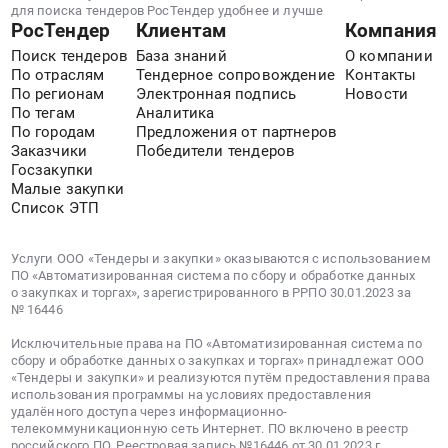
для поиска тендеров РосТендер удобнее и лучше
РосТендер
Клиентам
Компания
Поиск тендеров
База знаний
О компании
По отраслям
Тендерное сопровождение
Контакты
По регионам
Электронная подпись
Новости
По тегам
Аналитика
По городам
Предложения от партнеров
Заказчики
Победители тендеров
Госзакупки
Малые закупки
Список ЭТП
Услуги ООО «Тендеры и закупки» оказываются с использованием
ПО «Автоматизированная система по сбору и обработке данных
о закупках и торгах», зарегистрированного в РРПО 30.01.2023 за
№ 16446
Исключительные права на ПО «Автоматизированная система по
сбору и обработке данных о закупках и торгах» принадлежат ООО
«Тендеры и закупки» и реализуются путём предоставления права
использования программы на условиях предоставления
удалённого доступа через информационно-
телекоммуникационную сеть Интернет. ПО включено в реестр
российского ПО. Реестровая запись №16446 от 30.01.2023 г.