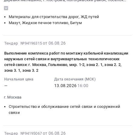
руб.
г.
на
строительство,
:
и
Воймас; Нейский район; г. Нерехта; Нерехтский район, деревня
Протвино,
поставку
Расчистка
Тендер
черных
Каменка; Островский район, поселок Островское; г. Шарья; г.
Материалы для строительства дорог, ЖД путей
Московская
Солигалич; Чухломский район, деревня Лаврентьевское;
материалов
просек,
на
металлов
Мазут, Жидкое печное топливо, Битум
Пыщугский район, село Пыщуг; Сусанинский район, село Спас-
область
для
Сооружение
поставку
Предмет
Хрипели
,
ремонта
насыпей
битума
тендера:
Russia,
асфальтобетонного
Предмет
нефтяного
Сухие
2026-
от 06.08.26
Тендер №94196315
RU
покрытия
тендера:
дорожного
смеси;
08-
Московская
at
Выполнение
для
Оцинкованный
Выполнение комплекса работ по монтажу кабельной канализации
06
область
г.
полного
нужд
металлопрокат;
наружных сетей связи и внутриквартальных технологических
16:51:02
Строительные
Орёл,
комплекса
филиалов
Гидроизоляция;
сетей связи: г. Москва, Гольяново, мкр. 1-2, зона 2. 1, зона 2. 2,
:
материалы
Орловская
зона 3. 1, зона 3. 2
работ
ОГБУ
Гидроизоляция
2026-
Предмет
область
по
Костромаавтодор
на
Начальная цена
Дата окончания (МСК)
08-
тендера:
,
выносу
Тендер
битуме;
—
13.08.2026
16:00
13
Поставка
Russia,
НСС,
на
Электроустановочная
16:00:00
строительных
RU
г.
г. Москва
поставку
продукция.
:
материалов
Орловская
Москва,
битума
Цена:
Строительство и обслуживание сетей связи и сооружений
Тендер
на
область
5
нефтяного
0
связи
на
объект
Материалы
лотов:
дорожного
руб.
выполнение
Стрелковый
для
Каховка
для
комплекса
тир.
строительства
з/
нужд
2026-
от 06.08.26
Тендер №94195067