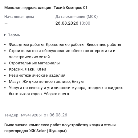
кровли
автомобильных
08-
материалов
нужд
ремонтного
Монолит, гидроизоляция. Тихий Компрос 01
дорог
06
для
филиалов
бокса
общего
15:16:44
Начальная цена
Дата окончания (МСК)
строительства
ОГБУ
Владимирского
—
26.08.2026
13:00
пользования
:
и
Костромаавтодор
ДСУ,
в
2026-
ремонта
at
с
г. Пермь
границах
08-
Тендер
Антроповский
использованием
городского
26
Фасадные работы, Кровельные работы, Высотные работы
на
район,
битумной
округа
13:00:00
Строительство и обслуживание объектов энергетики и
поставку
деревня
мастики
электрических сетей
Город
:
материалов
Просек;
Биэм
Строительные материалы
Калининград
Тендер
для
Буйский
Синзатим
Краски, Лаки, Клеи
в
на
строительства
район,
Резинотехнические изделия
at
2026
монолит,
и
деревня
Мазут, Жидкое печное топливо, Битум
Судогодский
-2027
гидроизоляция.
ремонта
Угольское;
Услуги по вывозу и утилизации мусора, твердых и жидких
район,
гг.
Тихий
at
бытовых отходов. Уборка снега
Вохомский
поселок
Цена:
Компрос
г.
район,
Улыбышево,
160000000
01
Волгоград,
поселок
Владимирская
руб.
Тендер
Волгоградская
2026-
Бережок;
от 06.08.26
Тендер №94192061
область
на
область
08-
Галичский
,
монолит,
Выполнение комплекса работ по устройству кладки стен и
,
06
район,
Russia,
перегородок ЖК Solar (Шушары)
гидроизоляция.
Russia,
15:12:03
деревня
RU