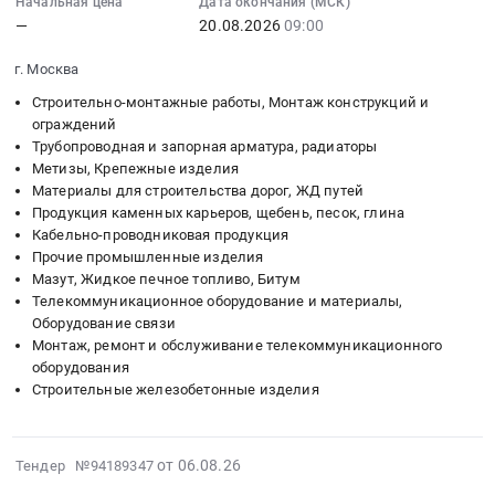
Начальная цена
Дата окончания (МСК)
линии
Russia,
Костромская
битуме
:
—
20.08.2026
09:00
электропередач
RU
область
at
Тендер:
ВЛ-0,4
Санкт-
Материалы
г. Москва
Пензенская
Песок;
кВ,
Петербург
для
область,
Полимерные
Строительно-монтажные работы, Монтаж конструкций и
протяженность
город
строительства
Пензенская
колодцы;
ограждений
5630
Строительные
дорог,
область
Метизы;
Трубопроводная и запорная арматура, радиаторы
м.,
материалы
ЖД
,
ЖБИ;
Метизы, Крепежные изделия
г.
Предмет
путей
Материалы для строительства дорог, ЖД путей
Russia,
Люки
Тимашевск,
тендера:
Продукция каменных карьеров, щебень, песок, глина
Предмет
RU
чугунные;
мкр.
Кабельно-проводниковая продукция
Выполнение
тендера:
Пензенская
Металлические
Прочие промышленные изделия
Сахарный
комплекса
Поставка
область
лотки;
Мазут, Жидкое печное топливо, Битум
завод
работ
битума
Строительные
Металлические
Телекоммуникационное оборудование и материалы,
(50
по
нефтяного
материалы
трубы
Оборудование связи
м.
устройству
дорожного
Предмет
(черные);
Монтаж, ремонт и обслуживание телекоммуникационного
г.
кладки
для
тендера:
Детали
оборудования
Тимашевск,
стен
нужд
Гидроизоляция
трубопровода;
Строительные железобетонные изделия
мкр.
и
филиалов
на
Асфальт;
Сахарный
перегородок
ОГБУ
битуме.
Гидроизоляция
завод,
ЖК
Костромаавтодор.
Цена:
на
2026-
от 06.08.26
Тендер №94189347
ул.Лесная,
Solar
Цена:
0
битуме;
08-