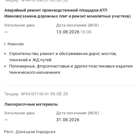
на
Тендер №94187940
Тимашевск,
08-
Асфальт;
благоустройство
Закупка
строительные
мкр.
Аварийный ремонт производственной площадки АТП
06
Гидроизоляция
и
кровельных
и
Иваново(замена дорожных плит и ремонт монолитных участков)
Сахарный
14:03:40
на
дорожные
материалов.
отделочные
завод,
Начальная цена
Дата окончания (МСК)
:
битуме;
работы
Цена:
материалы.
ул.Лесная,
—
13.08.2026
16:00
2026-
Бетон;
площадки
64650
Сантехника.
46
08-
Цементно-
нового
руб.
Электрика..
г. Иваново
Б)
13
песчаные
шлюза
Поставка
at
Строительство, ремонт и обслуживание дорог, мостов,
16:00:00
смеси;
№15А
строительных
г.
тоннелей и ЖД путей
:
Трубы
Городецкого
материалов
Тимашевск,
Полимерные, фторопластовые и другие пластиковые изделия
Тендер
кабеленесущие;
гидроузла
at
Краснодарский
технического назначения
на
Ограждения;
Тендер
г.
край
аварийный
Дренажные
на
Нефтекамск,
,
ремонт
системы;
благоустройство
Башкортостан
2026-
Russia,
от 06.08.26
Тендер №94187190
производственной
Кабельная
и
республика
08-
RU
площадки
арматура;
дорожные
,
Лакокрасочные материалы
06
Краснодарский
АТП
Расходники
работы
Russia,
13:43:17
Начальная цена
Дата окончания (МСК)
край
Иваново(замена
(пена,
площадки
RU
—
31.08.2026
:
Строительство
дорожных
герметик);
нового
Башкортостан
2026-
и
плит
Гидроизоляция;
шлюза
республика
Респ. Донецкая Народная
08-
обслуживание
и
Ремонтные
№15А
Строительные