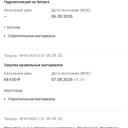
46
Гидроизоляция на битуме
(Шушары).
9847000
руб.
Бетон;
06
Б)
Цена:
руб.
Цементно-
14:43:32
Начальная цена
Дата окончания (МСК)
Тендер
0
—
06.08.2026
песчаные
:
на
руб.
смеси;
2026-
переустройство
г. Москва
Трубы
08-
линии
кабеленесущие;
06
Строительные материалы
электропередач
Ограждения;
00:00:00
ВЛ-6
Дренажные
:
кВ,
системы;
Тендер
2026-
от 06.08.26
Тендер №94190413
протяженность
Кабельная
на
08-
1520
Закупка кровельных материалов
арматура;
гидроизоляцию
06
м.,
Расходники
на
14:40:03
Начальная цена
Дата окончания (МСК)
г.
(пена,
64 650 ₽
07.08.2026
14:14
битуме
:
Тимашевск,
герметик);
Тендер
2026-
мкр.
Зерноград
Гидроизоляция;
на
08-
Сахарный
Ремонтные
гидроизоляцию
07
Строительные материалы
завод
составы
на
14:14:00
(140
для
битуме
:
м.
бетона
at
Тендер
2026-
от 06.08.26
Тендер №94190411
г.Тимашевск,
;
г.
на
08-
мкр.