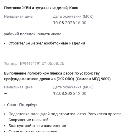
работ
Цена:
дорог,
у
филиалов
08-
по
80165
Поставка ЖБИ и чугунных изделий, Клин
ЖД
14/2,
ОГБУ
06
монтажу
руб.
путей
Нахимовский
Костромаавтодор
16:50:43
Начальная цена
Дата окончания (МСК)
кабельной
Предмет
з/
at
—
10.08.2026
16:00
:
канализации
тендера:
у
Антроповский
2026-
наружных
рабочий поселок Решетниково
Поставка
17/2,
район,
08-
сетей
материалов
Новогиреевская
деревня
10
Строительные железобетонные изделия
связи
для
49/51,
Просек;
16:00:00
и
ремонта
Одесская
Буйский
:
внутриквартальных
асфальтобетонного
з/
район,
Тендер
2026-
от 06.08.26
Тендер №94194791
технологических
покрытия.
у
деревня
на
08-
сетей
Цена:
5
Выполнение полного комплекса работ по устройству
Угольское;
поставку
06
связи:
прифундаментного дренажа (ЖК ORO) (Самсон МЕД 9809)
0
и
Вохомский
ЖБИ
16:43:28
г.
руб.
Ташкентская
район,
Начальная цена
Дата окончания (МСК)
и
:
Москва,
14А
поселок
—
12.08.2026
12:00
чугунных
2026-
Гольяново,
(зоны
Бережок;
изделий,
08-
мкр.
г. Санкт-Петербург
3.2
Галичский
Клин
12
1-
и
район,
Тендер
Подготовка площадей под строительство, Расчистка просек,
12:00:00
2,
3.4).
деревня
Сооружение насыпей
на
:
зона
Цена:
Мелёшино;
Благоустройство и озеленение
поставку
Тендер
2.1,
0
Строительные материалы