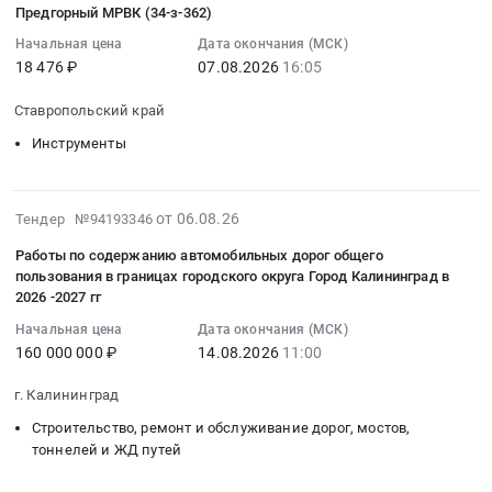
06
плитные
технологических
Предгорный МРВК (34-з-362)
Солигалич;
Поставка
устройству
16:17:03
материалы;
сетей
Чухломский
ЖБИ
прифундаментного
Начальная цена
Дата окончания (МСК)
:
Эмали;
связи:
район,
18 476 ₽
07.08.2026
16:05
и
дренажа
2026-
Инструмент
г.
деревня
чугунных
(ЖК
08-
ручной;
Москва,
Ставропольский край
Лаврентьевское;
изделий,
ORO)
07
Строительная
Гольяново,
Пыщугский
Клин.
(Самсон
Инструменты
16:05:00
теплоизоляция;
мкр.
район,
Цена:
МЕД
:
Гидроизоляция
1-
село
0
9809)
Тендер
на
2,
Пыщуг;
руб.
at
2026-
на
от 06.08.26
битуме
Тендер №94193346
зона
Сусанинский
г.
08-
приобретение
Тендер
2.1,
Работы по содержанию автомобильных дорог общего
район,
Санкт-
06
пистолета
на
зона
пользования в границах городского округа Город Калининград в
село
Петербург,
16:14:40
для
древесно-
2.2,
2026 -2027 гг
Спас-
Санкт-
:
антигравия
плитные
зона
Хрипели,
Начальная цена
Дата окончания (МСК)
Петербург
2026-
для
материалы;
3.1,
160 000 000 ₽
14.08.2026
11:00
Костромская
город
08-
нужд
Эмали;
зона
область
,
14
филиала
Инструмент
3.2
г. Калининград
,
Russia,
11:00:00
Предгорный
ручной;
at
Russia,
Строительство, ремонт и обслуживание дорог, мостов,
RU
:
МРВК
Строительная
г.
RU
тоннелей и ЖД путей
Санкт-
Тендер
(34-
теплоизоляция;
Москва,
Костромская
Петербург
на
з-362)
Гидроизоляция
Москва