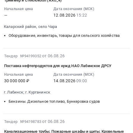
Триммер и Стеклоизол (АХО_4)
06
битума
строительных
22:57:20
Начальная цена
Дата окончания (МСК)
марки
и
—
12.08.2026
15:22
:
БНД
сантехнических
2026-
100/130
материалов
Каларский район, село Чара
08-
Тендер
для
12
на
ремонтных
Оборудование, инвентарь, товары для сельского хозяйства
15:22:00
поставку
работ
:
битума
к
Тендер:
марки
2026-
подготовке
от 06.08.26
Тендер №94199352
Триммер
БНД
08-
объектов
Поставка нефтепродуктов для нужд НАО Лабинское ДРСУ
и
100/130
06
СВФУ
Стеклоизол
at
21:17:29
к
Начальная цена
Дата окончания (МСК)
30 000 000 ₽
14.08.2026
09:00
(АХО_4)
г.
:
учебному
Тендер:
Новосибирск,
2026-
году
г. Лабинск; г. Курганинск
Триммер
Новосибирская
08-
2026-
и
область
14
2027
Бензины. Дизельное топливо, Бункеровка судов
Стеклоизол
,
09:00:00
гг
(АХО_4)
Russia,
:
at
at
RU
Тендер
Респ.
2026-
от 06.08.26
Тендер №94198783
Каларский
Новосибирская
на
Саха
08-
Канализационные трубы; Пожарные шкафы и щиты; Кровельные