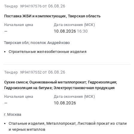
Предмет
Тендер
17/2,
2026-
от 06.08.26
Тендер №94197576
тендера:
на
Новогиреевская
08-
Поставка ЖБИ и комплектующих, Тверская область
Асфальт,
текущий
49/51,
06
тротуарная
ремонт
Одесская
17:49:32
Начальная цена
Дата окончания (МСК)
плитка;
—
10.08.2026
16:30
асфальтосмесительной
з/
:
Лакокрасочные
установки
у
2026-
Тверская обл; поселок Андрейково
материалы.
Тендер
5
08-
Цена:
на
и
10
Строительные железобетонные изделия
0
текущий
Ташкентская
16:30:00
руб.
ремонт
14А
:
асфальтосмесительной
(зоны
Тендер
2026-
от 06.08.26
Тендер №94197552
установки
3.2
на
08-
Сухие смеси; Оцинкованный металлопрокат; Гидроизоляция;
at
и
поставку
06
Гидроизоляция на битуме; Электроустановочная продукция
г.
3.4)
ЖБИ
17:49:32
Новопавловск,
Начальная цена
Дата окончания (МСК)
Тендер
и
:
—
10.08.2026
Ставропольский
на
комплектующих,
2026-
край
выполнение
Тверская
08-
г. Москва
,
полного
область
10
Russia,
комплекса
Тендер
Стальные изделия, Металлопрокат, Листовой прокат из стали
00:00:00
и черных металлов
RU
работ
на
: