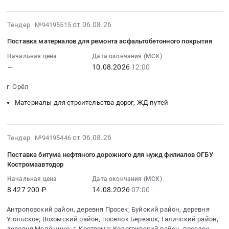
16:49:00
5
Строительные
на
битуме
:
и
железобетонные
битуме;
at
Тендер
2026-
Ташкентская
изделия
Электроустановочная
от 06.08.26
Тендер №94195515
Ленинградская
на
08-
14А
Предмет
продукция
Поставка материалов для ремонта асфальтобетонного покрытия
обл,
поставку
06
(зоны
тендера:
at
Ленинградская
строительных
17:06:18
3.2
Поставка
Начальная цена
Дата окончания (МСК)
г.
область
—
10.08.2026
12:00
материалов
:
и
ЖБИ
Москва,
,
на
2026-
3.4)
и
Москва
г. Орёл
Russia,
объект
08-
at
комплектующих,
город
RU
Стрелковый
10
г.
Тверская
,
Материалы для строительства дорог, ЖД путей
Ленинградская
тир
12:00:00
Москва,
область.
Russia,
область
Тендер
:
Москва
Цена:
RU
Строительные
на
Тендер
город
0
2026-
Москва
от 06.08.26
Тендер №94195446
материалы
поставку
на
,
руб.
08-
город
Поставка битума нефтяного дорожного для нужд филиалов ОГБУ
Предмет
строительных
поставку
Russia,
06
Стальные
Костромаавтодор
тендера:
материалов
материалов
RU
16:54:14
изделия,
Гидроизоляция
на
Начальная цена
Дата окончания (МСК)
для
Москва
:
Металлопрокат,
8 427 200 ₽
14.08.2026
07:00
на
объект
ремонта
город
2026-
Листовой
битуме.
Стрелковый
асфальтобетонного
Подготовка
08-
прокат
Антроповский район, деревня Просек; Буйский район, деревня
Цена:
тир
покрытия
площадей
14
из
Угольское; Вохомский район, поселок Бережок; Галичский район,
0
at
Тендер
под
07:00:00
стали
деревня Мелёшино; г. Кострома; Кологривский район, поселок