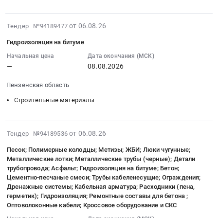
линии
Тендер
Шарья;
Владимирского
Монолит,
электропередач
на
г.
ДСУ,
гидроизоляция.
ВЛ-6
выполнение
Солигалич;
2026-
от 06.08.26
с
Тендер №94189477
Тихий
кВ,
комплекса
Чухломский
08-
использованием
Компрос
Гидроизоляция на битуме
протяженность
работ
район,
06
битумной
01.
1520
по
деревня
14:46:43
Начальная цена
Дата окончания (МСК)
мастики
Цена:
м.,
устройству
Лаврентьевское;
—
08.08.2026
:
Биэм
0
г.
кладки
Пыщугский
2026-
Синзатим.
руб.
Тимашевск,
Пензенская область
стен
район,
08-
Цена:
мкр.
и
село
08
Строительные материалы
1525879
Сахарный
перегородок
Пыщуг;
00:00:00
руб.
завод
ЖК
Сусанинский
:
(140
Solar
район,
Тендер
2026-
от 06.08.26
Тендер №94189536
м.
(Шушары)
село
на
08-
г.Тимашевск,
Песок; Полимерные колодцы; Метизы; ЖБИ; Люки чугунные;
at
Спас-
гидроизоляцию
06
Металлические лотки; Металлические трубы (черные); Детали
мкр.
поселок
Хрипели,
на
14:46:42
трубопровода; Асфальт; Гидроизоляция на битуме; Бетон;
Сахарный
Шушары,
Костромская
битуме
:
Цементно-песчаные смеси; Трубы кабеленесущие; Ограждения;
завод,
Санкт-
область
Тендер
2026-
Дренажные системы; Кабельная арматура; Расходники (пена,
ул.Лесная,
Петербург
,
на
08-
герметик); Гидроизоляция; Ремонтные составы для бетона ;
46
город
Оптоволоконные кабели; Кроссовое оборудование и СКС
Russia,
гидроизоляцию
20
Б);
,
RU
на
09:00:00