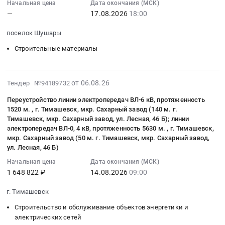
Тихий
RU
Начальная цена
Дата окончания (МСК)
:
Мелёшино;
Владимирская
Компрос
Волгоградская
—
17.08.2026
18:00
2026-
г.
область
01
область
08-
Кострома;
Фасадные
поселок Шушары
at
Метизы,
17
Кологривский
работы,
г.
Крепежные
Строительные материалы
18:00:00
район,
Кровельные
Пермь,
изделия
:
поселок
работы,
Пермский
Предмет
Тендер
Воймас;
Высотные
край
тендера:
2026-
на
от 06.08.26
Тендер №94189732
Нейский
работы
,
Поставка
08-
выполнение
район;
Предмет
Переустройство линии электропередач ВЛ-6 кВ, протяженность
Russia,
материалов
06
комплекса
г.
тендера:
1520 м. , г. Тимашевск, мкр. Сахарный завод (140 м. г.
RU
для
14:49:40
работ
Нерехта;
Тимашевск, мкр. Сахарный завод, ул. Лесная, 46 Б); линии
Выполнение
Пермский
строительства
:
по
Нерехтский
электропередач ВЛ-0, 4 кВ, протяженность 5630 м. , г. Тимашевск,
работ
край
и
2026-
устройству
мкр. Сахарный завод (50 м. г. Тимашевск, мкр. Сахарный завод,
район,
по
Фасадные
ремонта.
08-
ул. Лесная, 46 Б)
кладки
деревня
текущему
работы,
Цена:
14
стен
Каменка;
Начальная цена
Дата окончания (МСК)
ремонту
Кровельные
126247
09:00:00
и
Островский
1 648 822 ₽
14.08.2026
09:00
плоской
работы,
руб.
:
перегородок
район,
части
Высотные
Тендер
г. Тимашевск
ЖК
поселок
кровли
работы
на
Solar
Островское;
Строительство и обслуживание объектов энергетики и
ремонтного
Предмет
переустройство
(Шушары)
г.
электрических сетей
бокса
тендера: