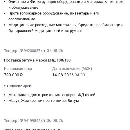
Очистное и Фильтрующее оборудование и материалы, монтаж
строительных
и обслуживание
и
Противопожарное оборудование, инвентарь и его
сантехнических
обслуживание
материалов
Медицинские расходные материалы, Средства реабилитации,
для
Одноразовый медицинский инструмент
ремонтных
работ
2026-
к
от 07.08.26
Тендер №94200087
08-
подготовке
Поставка битума марки БНД 100/130
07
объектов
04:37:33
Начальная цена
Дата окончания (МСК)
СВФУ
790 000 ₽
14.08.2026
04:00
:
к
2026-
учебному
г. Новосибирск
08-
году
14
2026-
Материалы для строительства дорог, ЖД путей
04:00:00
Мазут, Жидкое печное топливо, Битум
2027
:
гг
Тендер
Тендер
2026-
на
на
от 06.08.26
Тендер №94199562
08-
поставку
приобретение